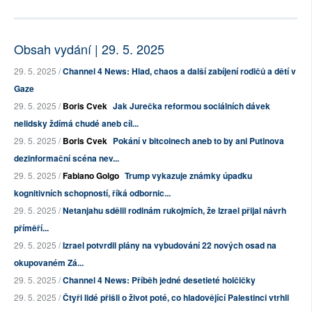
Obsah vydání | 29. 5. 2025
29. 5. 2025 /
Channel 4 News: Hlad, chaos a další zabíjení rodičů a dětí v
Gaze
29. 5. 2025 /
Boris Cvek
Jak Jurečka reformou sociálních dávek
nelidsky ždímá chudé aneb cíl...
29. 5. 2025 /
Boris Cvek
Pokání v bitcoinech aneb to by ani Putinova
dezinformační scéna nev...
29. 5. 2025 /
Fabiano Golgo
Trump vykazuje známky úpadku
kognitivních schopností, říká odbornic...
29. 5. 2025 /
Netanjahu sdělil rodinám rukojmích, že Izrael přijal návrh
příměří...
29. 5. 2025 /
Izrael potvrdil plány na vybudování 22 nových osad na
okupovaném Zá...
29. 5. 2025 /
Channel 4 News: Příběh jedné desetieté holčičky
29. 5. 2025 /
Čtyři lidé přišli o život poté, co hladovějící Palestinci vtrhli