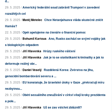
d...
29. 5. 2025 /
Americký federální soud zabránil Trumpovi v zavedení
rozsáhlých cel
29. 5. 2025 /
Matěj Metelec
Chce Netanjahuova vláda skutečně zničit
Hamás?
22. 5. 2025 /
Opět apelujeme na čtenáře o finanční pomoc
29. 5. 2025 /
Bohumil Kartous
Ano, Rusko zachází se svými vojáky jak
s biologickým odpadem
29. 5. 2025 /
Jiří Hlavenka
Hrůzy ruského válčení
29. 5. 2025 /
Jiří Hlavenka
Jak je to se statistikami kriminality a jak to
deformuje reálný obr...
29. 5. 2025 /
Daniel Veselý
Rozdělená Korea: Zvěrstva na jihu,
genocidní bombardování severu a ...
29. 5. 2025 /
EU konstatuje, že izraelské útoky v Gaze „překračují míru
nezbytnou...
29. 5. 2025 /
Oběti sexuálního zneužívání v církvi vítají kroky prezidenta
a pole...
29. 5. 2025 /
Jiří Hlavenka
Už se zas všichni zbláznili?