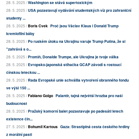
28. 5. 2025 /
Washington se stává supertoxickým
28. 5. 2025 /
USA pozastavují vydávání studentských víz pro zahraniční
studenty ...
28. 5. 2025 /
Boris Cvek
Proč jsou Václav Klaus i Donald Trump
kremlofilní báby
28. 5. 2025 /
Po ruském útoku na Ukrajinu varuje Trump Putina, že si
"zahrává s o...
28. 5. 2025 /
Promiň, Donalde Trumpe, ale Ukrajina je tvoje válka
28. 5. 2025 /
Evropsko-japonská stíhačka GCAP závodí s rostoucí
čínskou leteckou ...
28. 5. 2025 /
Rada Evropské unie schválila vytvoření obranného fondu
ve výši 150 ...
28. 5. 2025 /
Fabiano Golgo
Palantir, tajná největší hrozba pro naši
budoucnost
28. 5. 2025 /
Pražský komorní balet pozastavuje po padesáti letech
existence čin...
27. 5. 2025 /
Bohumil Kartous
Gaza: Strastiplná cesta českého hrdiny
z morální pasti