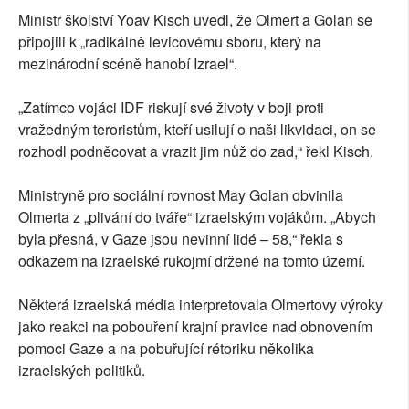
Ministr školství Yoav Kisch uvedl, že Olmert a Golan se
připojili k „radikálně levicovému sboru, který na
mezinárodní scéně hanobí Izrael“.
„Zatímco vojáci IDF riskují své životy v boji proti
vražedným teroristům, kteří usilují o naši likvidaci, on se
rozhodl podněcovat a vrazit jim nůž do zad,“ řekl Kisch.
Ministryně pro sociální rovnost May Golan obvinila
Olmerta z „plivání do tváře“ izraelským vojákům. „Abych
byla přesná, v Gaze jsou nevinní lidé – 58,“ řekla s
odkazem na izraelské rukojmí držené na tomto území.
Některá izraelská média interpretovala Olmertovy výroky
jako reakci na pobouření krajní pravice nad obnovením
pomoci Gaze a na pobuřující rétoriku několika
izraelských politiků.