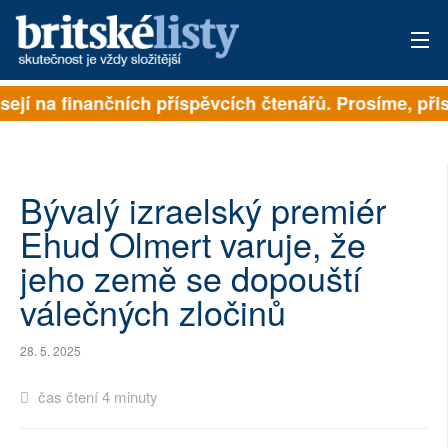
sejí na finančních příspěvcích čtenářů. Prosíme, přisp
PŘIHLÁSIT
AKTUÁLNÍ VYDÁNÍ
ARCHIV
Bývalý izraelský premiér
Ehud Olmert varuje, že
ROZHOVORY
jeho země se dopouští
TÉMATA
válečných zločinů
NEJČTENĚJŠÍ ZA 7 DNÍ
28. 5. 2025
AUTOŘI
čas čtení 4 minuty
PŘÍSPĚVKY NA PROVOZ