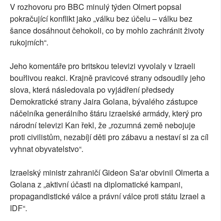
V rozhovoru pro BBC minulý týden Olmert popsal
pokračující konflikt jako „válku bez účelu – válku bez
šance dosáhnout čehokoli, co by mohlo zachránit životy
rukojmích“.
Jeho komentáře pro britskou televizi vyvolaly v Izraeli
bouřlivou reakci. Krajně pravicové strany odsoudily jeho
slova, která následovala po vyjádření předsedy
Demokratické strany Jaira Golana, bývalého zástupce
náčelníka generálního štáru izraelské armády, který pro
národní televizi Kan řekl, že „rozumná země nebojuje
proti civilistům, nezabíjí děti pro zábavu a nestaví si za cíl
vyhnat obyvatelstvo“.
Izraelský ministr zahraničí Gideon Sa'ar obvinil Olmerta a
Golana z „aktivní účasti na diplomatické kampani,
propagandistické válce a právní válce proti státu Izrael a
IDF“.