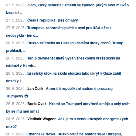
27. 5. 2025 /
Zlom, který nenastal: změnil se způsob, jakým svět mluví o
izraelsk...
27. 5. 2025 /
Česká republika: Bez omluvy
27. 5. 2025 /
Trumpova zahraniční politika není pro USA až tak
neobvyklá - jen o...
26. 5. 2025 /
Rusko zaútočilo na Ukrajinu dalšími útoky dronů, Trump
prohlásil, ...
26. 5. 2025 /
Tento devatenáctiletý Syřan zneškodnil vražedkyni na
nádraží v Hamb...
26. 5. 2025 /
Izraelský útok na školu sloužící jako úkryt v Gaze zabil
desítky l...
26. 5. 2025 /
Jan Čulík
Američtí republikáni nadšeně prosazují
Trumpovy lži
26. 5. 2025 /
Boris Cvek
Kreml se Trumpovi otevřeně směje a celý svět
by se mu měl smát
26. 5. 2025 /
Vladimír Wagner
Jak je to s cenou různých energetických
mixů?
26. 5. 2025 /
Channel 4 News: Rusko brutálně bombarduje Ukrajinu,