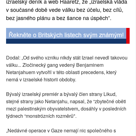
izraelský deník a web Haaretz, že „izraelská vláda
v současné době vede válku bez účelu, bez cílů,
bez jasného plánu a bez šance na úspěch“.
Dodal: „Od svého vzniku nikdy stát Izrael nevedl takovou
válku... Zločinecký gang vedený Benjaminem
Netanjahuem vytvořil v této oblasti precedens, který
nemá v izraelské historii obdoby.
Bývalý izraelský premiér a bývalý člen strany Likud,
stejné strany jako Netanjahu, napsal, že “zbytečné oběti
mezi palestinským obyvatelstvem„ dosáhly v posledních
týdnech “monstrózních rozměrů".
„Nedávné operace v Gaze nemají nic společného s