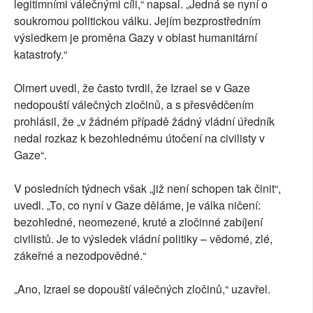
legitimními válečnými cíli,“ napsal. „Jedná se nyní o
soukromou politickou válku. Jejím bezprostředním
výsledkem je proměna Gazy v oblast humanitární
katastrofy.“
Olmert uvedl, že často tvrdil, že Izrael se v Gaze
nedopouští válečných zločinů, a s přesvědčením
prohlásil, že „v žádném případě žádný vládní úředník
nedal rozkaz k bezohlednému útočení na civilisty v
Gaze“.
V posledních týdnech však „již není schopen tak činit“,
uvedl. „To, co nyní v Gaze děláme, je válka ničení:
bezohledné, neomezené, kruté a zločinné zabíjení
civilistů. Je to výsledek vládní politiky – vědomé, zlé,
zákeřné a nezodpovědné.“
„Ano, Izrael se dopouští válečných zločinů,“ uzavřel.