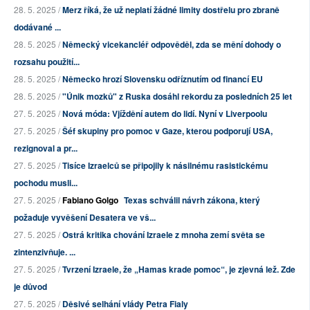
28. 5. 2025 /
Merz říká, že už neplatí žádné limity dostřelu pro zbraně
dodávané ...
28. 5. 2025 /
Německý vicekancléř odpověděl, zda se mění dohody o
rozsahu použití...
28. 5. 2025 /
Německo hrozí Slovensku odříznutím od financí EU
28. 5. 2025 /
"Únik mozků" z Ruska dosáhl rekordu za posledních 25 let
27. 5. 2025 /
Nová móda: Vjíždění autem do lidí. Nyní v Liverpoolu
27. 5. 2025 /
Šéf skupiny pro pomoc v Gaze, kterou podporují USA,
rezignoval a pr...
27. 5. 2025 /
Tisíce Izraelců se připojily k násilnému rasistickému
pochodu musli...
27. 5. 2025 /
Fabiano Golgo
Texas schválil návrh zákona, který
požaduje vyvěšení Desatera ve vš...
27. 5. 2025 /
Ostrá kritika chování Izraele z mnoha zemí světa se
zintenzivňuje. ...
27. 5. 2025 /
Tvrzení Izraele, že „Hamas krade pomoc“, je zjevná lež. Zde
je důvod
27. 5. 2025 /
Děsivé selhání vlády Petra Fialy