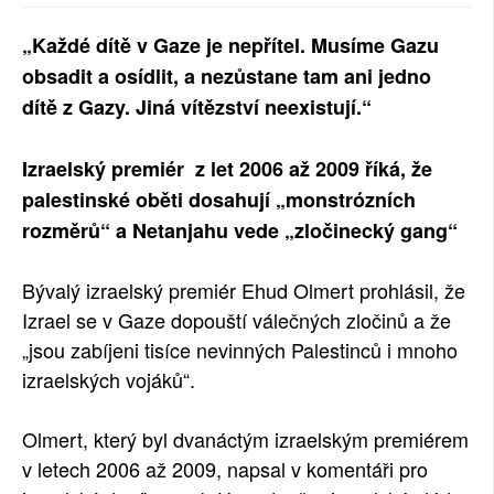
SOCIÁLNÍ SÍTĚ
„Každé dítě v Gaze je nepřítel. Musíme Gazu
obsadit a osídlit, a nezůstane tam ani jedno
RUBRIKY
dítě z Gazy. Jiná vítězství neexistují.“
PLNÁ VERZE STRÁNEK
Izraelský premiér z let 2006 až 2009 říká, že
palestinské oběti dosahují „monstrózních
rozměrů“ a Netanjahu vede „zločinecký gang“
Bývalý izraelský premiér Ehud Olmert prohlásil, že
Izrael se v Gaze dopouští válečných zločinů a že
„jsou zabíjeni tisíce nevinných Palestinců i mnoho
izraelských vojáků“.
Olmert, který byl dvanáctým izraelským premiérem
v letech 2006 až 2009, napsal v komentáři pro