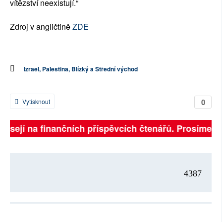
vítězství neexistují.“
Zdroj v angličtině
ZDE
Izrael, Palestina, Blízký a Střední východ
0
Vytisknout
visejí na finančních příspěvcích čtenářů. Prosíme, př
4387