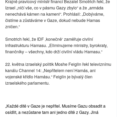
Krajně pravicový ministr financí Bezalel Smotrich řekl, že
Izrael „ničí vše, co v pásmu Gazy zbylo“ a že „armáda
nenechává kámen na kameni“. Prohlásil: „Dobýváme,
čistíme a zůstáváme v Gaze, dokud nebude Hamas
zničen.“
Smotrich řekl, že IDF ‚konečně‘ zaměřuje civilní
infrastrukturu Hamasu. „Eliminujeme ministry, byrokraty,
finančníky – všechny, kdo drží civilní vládu Hamasu.“
22. května izraelský politik Moshe Feiglin řekl televiznímu
kanálu Channel 14: „Nepřítelem není Hamás, ani
vojenské křídlo Hamásu.“ Feiglin je bývalý člen
izraelského parlamentu.
„Každé dítě v Gaze je nepřítel. Musíme Gazu obsadit a
osídlit, a nezůstane tam ani jedno dítě z Gazy. Jiná