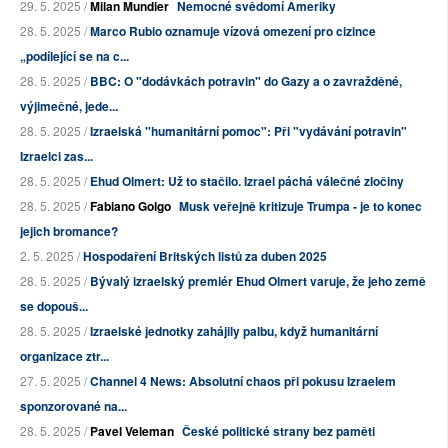
29. 5. 2025 /
Milan Mundier
Nemocné svědomí Ameriky
28. 5. 2025 /
Marco Rubio oznamuje vízová omezení pro cizince
„podílející se na c...
28. 5. 2025 /
BBC: O "dodávkách potravin" do Gazy a o zavražděné,
výjimečné, jede...
28. 5. 2025 /
Izraelská "humanitární pomoc": Při "vydávání potravin"
Izraelci zas...
28. 5. 2025 /
Ehud Olmert: Už to stačilo. Izrael páchá válečné zločiny
28. 5. 2025 /
Fabiano Golgo
Musk veřejně kritizuje Trumpa - je to konec
jejich bromance?
2. 5. 2025 /
Hospodaření Britských listů za duben 2025
28. 5. 2025 /
Bývalý izraelský premiér Ehud Olmert varuje, že jeho země
se dopouš...
28. 5. 2025 /
Izraelské jednotky zahájily palbu, když humanitární
organizace ztr...
27. 5. 2025 /
Channel 4 News: Absolutní chaos při pokusu Izraelem
sponzorované na...
28. 5. 2025 /
Pavel Veleman
České politické strany bez paměti