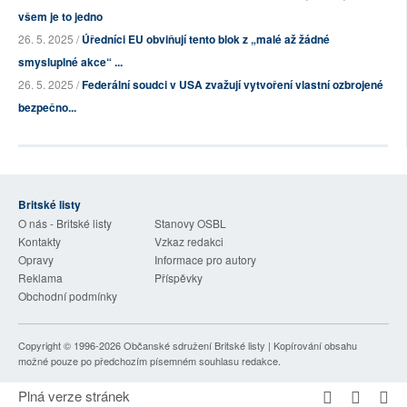
všem je to jedno
26. 5. 2025 /
Úředníci EU obviňují tento blok z „malé až žádné
smysluplné akce“ ...
26. 5. 2025 /
Federální soudci v USA zvažují vytvoření vlastní ozbrojené
bezpečno...
Britské listy
O nás - Britské listy
Stanovy OSBL
Kontakty
Vzkaz redakci
Opravy
Informace pro autory
Reklama
Příspěvky
Obchodní podmínky
Copyright © 1996-2026
Občanské sdružení Britské listy
| Kopírování obsahu
možné pouze po předchozím písemném souhlasu redakce.
Plná verze stránek