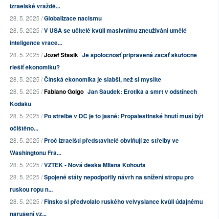
izraelské vraždě...
28. 5. 2025 /
Globalizace nacismu
28. 5. 2025 /
V USA se učitelé kvůli masivnímu zneužívání umělé
inteligence vrace...
28. 5. 2025 /
Jozef Stasik
Je spoločnosť pripravená začať skutočne
riešiť ekonomiku?
28. 5. 2025 /
Čínská ekonomika je slabší, než si myslíte
28. 5. 2025 /
Fabiano Golgo
Jan Saudek: Erotika a smrt v odstínech
Kodaku
28. 5. 2025 /
Po střelbě v DC je to jasné: Propalestinské hnutí musí být
očištěno...
28. 5. 2025 /
Proč izraelští představitelé obviňují ze střelby ve
Washingtonu Fra...
28. 5. 2025 /
VZTEK - Nová deska MIlana Kohouta
28. 5. 2025 /
Spojené státy nepodpořily návrh na snížení stropu pro
ruskou ropu n...
28. 5. 2025 /
Finsko si předvolalo ruského velvyslance kvůli údajnému
narušení vz...