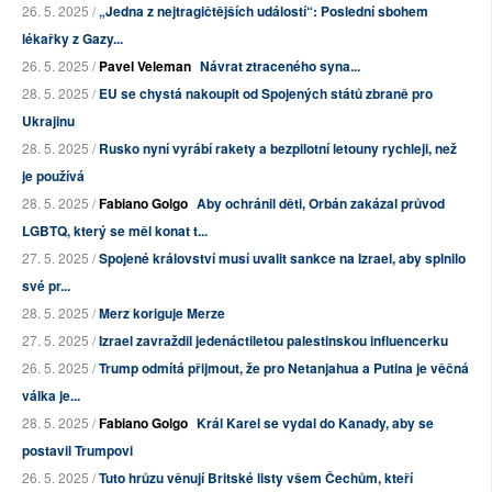
26. 5. 2025 /
„Jedna z nejtragičtějších událostí“: Poslední sbohem
lékařky z Gazy...
26. 5. 2025 /
Pavel Veleman
Návrat ztraceného syna...
28. 5. 2025 /
EU se chystá nakoupit od Spojených států zbraně pro
Ukrajinu
28. 5. 2025 /
Rusko nyní vyrábí rakety a bezpilotní letouny rychleji, než
je používá
28. 5. 2025 /
Fabiano Golgo
Aby ochránil děti, Orbán zakázal průvod
LGBTQ, který se měl konat t...
27. 5. 2025 /
Spojené království musí uvalit sankce na Izrael, aby splnilo
své pr...
28. 5. 2025 /
Merz koriguje Merze
27. 5. 2025 /
Izrael zavraždil jedenáctiletou palestinskou influencerku
26. 5. 2025 /
Trump odmítá přijmout, že pro Netanjahua a Putina je věčná
válka je...
28. 5. 2025 /
Fabiano Golgo
Král Karel se vydal do Kanady, aby se
postavil Trumpovi
26. 5. 2025 /
Tuto hrůzu věnují Britské listy všem Čechům, kteří