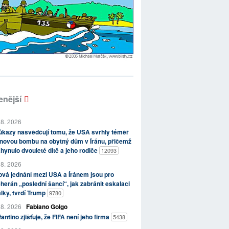
enější
 8. 2026
kazy nasvědčují tomu, že USA svrhly téměř
novou bombu na obytný dům v Íránu, přičemž
hynulo dvouleté dítě a jeho rodiče
12093
 8. 2026
vá jednání mezi USA a Íránem jsou pro
herán „poslední šancí“, jak zabránit eskalaci
lky, tvrdí Trump
9780
 8. 2026
Fabiano Golgo
fantino zjišťuje, že FIFA není jeho firma
5438