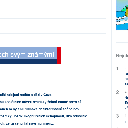
Nejčt
3.
Dů
tu
za
4.
lší zabíjení rodičů a dětí v Gaze
No
u sociálních dávek nelidsky ždímá chudé aneb cíl...
Te
vá
 aneb to by ani Putinova dezinformační scéna nev...
4.
námky úpadku kognitivních schopností, říká odbornic...
In
, že Izrael přijal návrh příměří...