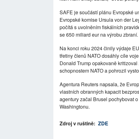
SAFE je součástí plánu Evropské un
Evropské komise Ursula von der Leye
počítá s uvolněním fiskálních pravid
se 650 miliard eur na výrobu zbraní.
Na konci roku 2024 činily výdaje EU
třetiny členů NATO dosáhly cíle voj
Donald Trump opakovaně kritizoval
schopnostem NATO a pohrozil vysto
Agentura Reuters napsala, že Evrop
vlastních obranných kapacit bezpro
agentury začal Brusel pochybovat o
Washingtonu.
Zdroj v ruštině:
ZDE