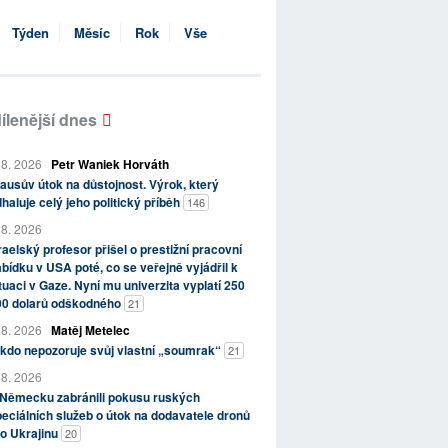
Týden
Měsíc
Rok
Vše
ílenější dnes
 8. 2026
Petr Waniek Horváth
ausův útok na důstojnost. Výrok, který
haluje celý jeho politický příběh
146
 8. 2026
raelský profesor přišel o prestižní pracovní
bídku v USA poté, co se veřejně vyjádřil k
tuaci v Gaze. Nyní mu univerzita vyplatí 250
00 dolarů odškodného
21
 8. 2026
Matěj Metelec
kdo nepozoruje svůj vlastní „soumrak“
21
 8. 2026
 Německu zabránili pokusu ruských
eciálních služeb o útok na dodavatele dronů
o Ukrajinu
20