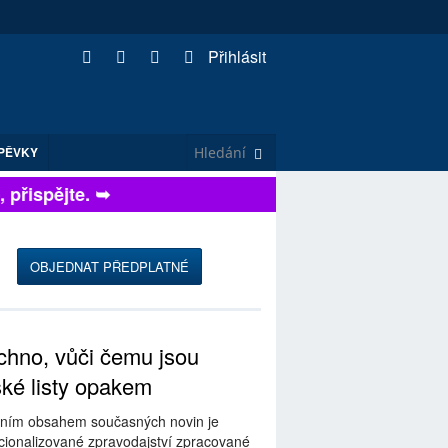
Přihlásit
PĚVKY
řispějte. ➥
OBJEDNAT PŘEDPLATNÉ
hno, vůči čemu jsou
ské listy opakem
ním obsahem současných novin je
ionalizované zpravodajství zpracované