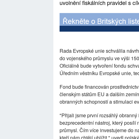
uvolnění fiskálních pravidel s c
Rada Evropské unie schválila návrh
do vojenského průmyslu ve výši 150 
Oficiálně bude vytvoření fondu schv
Úředním věstníku Evropské unie, te
Fond bude financován prostřednictv
členským státům EU a dalším zemím, 
obranných schopností a stimulaci 
"Přijali jsme první rozsáhlý obranný
bezprecedentní nástroj, který posíl
průmysl. Čím více investujeme do na
kteří nám chtějí ublížit," uvedl pols