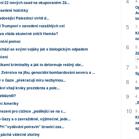
4.
vání 22 nových osad na okupovaném Zá...
Op
setieté holčičky
Am
adovějící Palestinci vtrhli d...
i
l Trumpovi v zavedení rozsáhlých cel
7.
Kl
va vláda skutečně zničit Hamás?
od
nanční pomoc
5.
chází se svými vojáky jak s biologickým odpadem
Zá
lčení
4
tikami kriminality a jak to deformuje reálný obr...
3.
Zvěrstva na jihu, genocidní bombardování severu a ...
S
y v Gaze „překračují míru nezbytnou...
4.
vi vítají kroky prezidenta a pole...
Iz
zbláznili?
4.
„
í Ameriky
3.
ení pro cizince „podílející se na c...
Kl
Gazy a o zavražděné, výjimečné, jede...
za
i "vydávání potravin" Izraelci zas...
s
l páchá válečné zločiny