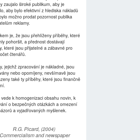
by zaujalo široké publikum, aby je
lo, aby bylo efektivní z hlediska nákladů
bylo možno prodat pozornost publika
telům reklamy.
kem je, že jsou přehlíženy příběhy, které
ly pohoršit, a přednost dostávají
y, které jsou přijatelné a zábavné pro
počet čtenářů.
y, jejichž zpracování je nákladné, jsou
vány nebo opomíjeny, nevšímavě jsou
zeny také ty příběhy, které jsou finančně
ní.
 vede k homogenizaci obsahu novin, k
vání o bezpečných otázkách a omezení
názorů a vyjadřovaných myšlenek.
R.G. Picard, (2004)
“Commercialism and newspaper