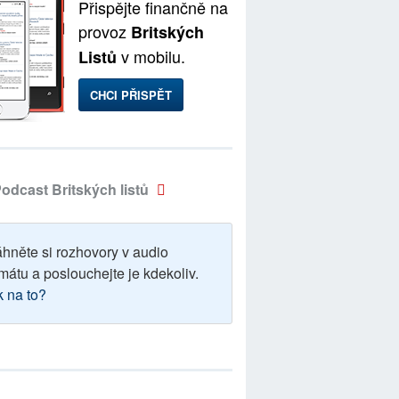
Přispějte finančně na
provoz
Britských
v mobilu.
Listů
CHCI PŘISPĚT
odcast Britských listů
áhněte si rozhovory v audio
mátu a poslouchejte je kdekoliv.
k na to?