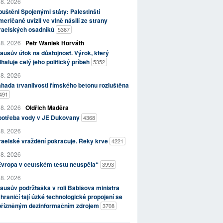
 8. 2026
uštěni Spojenými státy: Palestinští
eričané uvízli ve vlně násilí ze strany
zraelských osadníků
5367
 8. 2026
Petr Waniek Horváth
ausův útok na důstojnost. Výrok, který
haluje celý jeho politický příběh
5352
 8. 2026
hada trvanlivosti římského betonu rozluštěna
491
 8. 2026
Oldřich Maděra
potřeba vody v JE Dukovany
4368
 8. 2026
raelské vraždění pokračuje. Řeky krve
4221
 8. 2026
Evropa v ceutském testu neuspěla“
3993
 8. 2026
ausův podržtaška v roli Babišova ministra
hraničí tají úzké technologické propojení se
přízněným dezinformačním zdrojem
3708