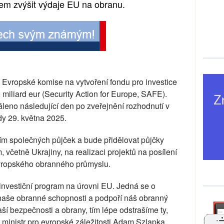
ílem zvýšit výdaje EU na obranu.
 Evropské komise na vytvoření fondu pro investice
miliard eur (Security Action for Europe, SAFE).
áleno následující den po zveřejnění rozhodnutí v
dy 29. května 2025.
ím společných půjček a bude přidělovat půjčky
včetně Ukrajiny, na realizaci projektů na posílení
evropského obranného průmyslu.
 investiční program na úrovni EU. Jedná se o
í naše obranné schopnosti a podpoří náš obranný
ší bezpečnosti a obrany, tím lépe odstrašíme ty,
ký ministr pro evropské záležitosti Adam Szlapka.