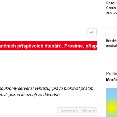
-1
nčních příspěvcích čtenářů. Prosíme, přispějte. ➥
Polit
Marč
soukromý server si vyhrazují právo blokovat přístup
rovi, pokud to uznají za důvodné.
nejnovější
oblíbené