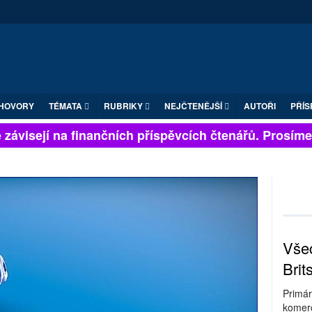
HOVORY
TÉMATA
RUBRIKY
NEJČTENĚJŠÍ
AUTOŘI
PŘÍS
závisejí na finančních příspěvcích čtenářů. Prosíme, p
Všec
Brit
Primár
komerc