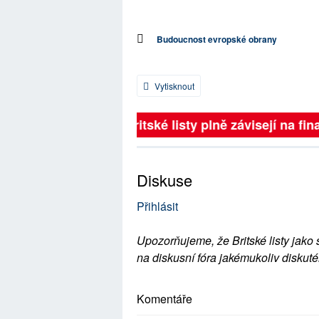
Budoucnost evropské obrany
Vytisknout
Britské listy plně závisejí na fina
Diskuse
Přihlásit
Upozorňujeme, že Britské listy jako 
na diskusní fóra jakémukoliv diskuté
Komentáře