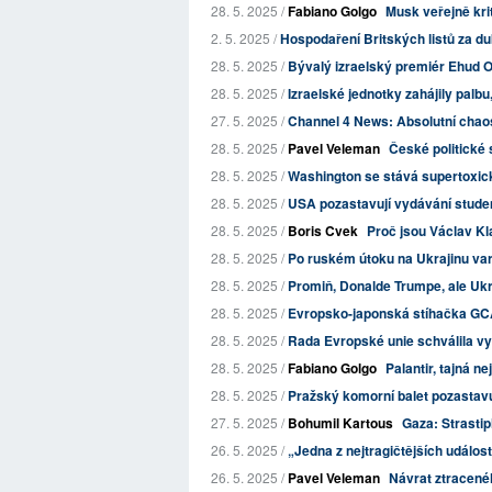
28. 5. 2025 /
Fabiano Golgo
Musk veřejně kri
2. 5. 2025 /
Hospodaření Britských listů za d
28. 5. 2025 /
Bývalý izraelský premiér Ehud O
28. 5. 2025 /
Izraelské jednotky zahájily palbu
27. 5. 2025 /
Channel 4 News: Absolutní chaos
28. 5. 2025 /
Pavel Veleman
České politické 
28. 5. 2025 /
Washington se stává supertoxi
28. 5. 2025 /
USA pozastavují vydávání student
28. 5. 2025 /
Boris Cvek
Proč jsou Václav Kl
28. 5. 2025 /
Po ruském útoku na Ukrajinu varu
28. 5. 2025 /
Promiň, Donalde Trumpe, ale Ukra
28. 5. 2025 /
Evropsko-japonská stíhačka GCAP
28. 5. 2025 /
Rada Evropské unie schválila vyt
28. 5. 2025 /
Fabiano Golgo
Palantir, tajná n
28. 5. 2025 /
Pražský komorní balet pozastavuj
27. 5. 2025 /
Bohumil Kartous
Gaza: Strastip
26. 5. 2025 /
„Jedna z nejtragičtějších událos
26. 5. 2025 /
Pavel Veleman
Návrat ztracenéh