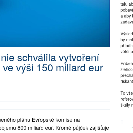
tak, a
pobavi
a aby 
zadava
Výsled
by moh
příběh
větší 
ie schválila vytvoření
ve výši 150 miliard eur
Příběh
zlehčo
přechá
riskant
To vše
refero
škály 
meného plánu Evropské komise na
bjemu 800 miliard eur. Kromě půjček zajišťuje