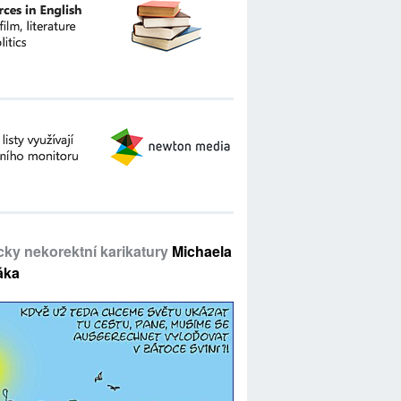
icky nekorektní karikatury
Michaela
áka