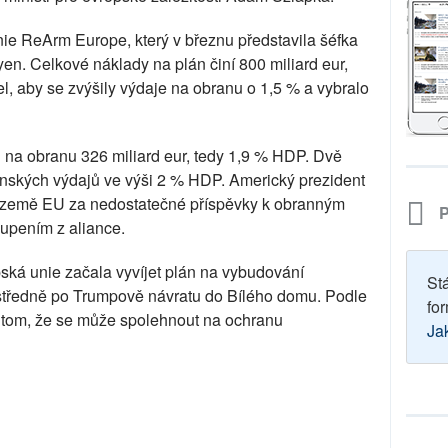
ie ReArm Europe, který v březnu představila šéfka
n. Celkové náklady na plán činí 800 miliard eur,
el, aby se zvýšily výdaje na obranu o 1,5 % a vybralo
 na obranu 326 miliard eur, tedy 1,9 % HDP. Dvě
enských výdajů ve výši 2 % HDP. Americký prezident
 země EU za nedostatečné příspěvky k obranným
P
upením z aliance.
ská unie začala vyvíjet plán na vybudování
St
středně po Trumpově návratu do Bílého domu. Podle
for
 tom, že se může spolehnout na ochranu
Ja