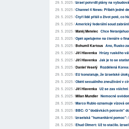
29. 5. 2025 /
Izrael potvrdil plány na vybudo
29. 5. 2025 /
Channel 4 News: Příběh jedné de
29. 5. 2025 /
Čtyři lidé přišli o život poté, co hl
29. 5. 2025 /
Americký federální soud zabráni
29. 5. 2025 /
Matěj Metelec
Chce Netanjahuo
22. 5. 2025 /
Opět apelujeme na čtenáře o fi
29. 5. 2025 /
Bohumil Kartous
Ano, Rusko za
29. 5. 2025 /
Jiří Hlavenka
Hrůzy ruského vá
29. 5. 2025 /
Jiří Hlavenka
Jak je to se statis
29. 5. 2025 /
Daniel Veselý
Rozdělená Korea: 
29. 5. 2025 /
EU konstatuje, že izraelské útok
29. 5. 2025 /
Oběti sexuálního zneužívání v círk
29. 5. 2025 /
Jiří Hlavenka
Už se zas všichni 
29. 5. 2025 /
Milan Mundier
Nemocné svědom
28. 5. 2025 /
Marco Rubio oznamuje vízová omez
28. 5. 2025 /
BBC: O "dodávkách potravin" do 
28. 5. 2025 /
Izraelská "humanitární pomoc": Př
28. 5. 2025 /
Ehud Olmert: Už to stačilo. Izrae