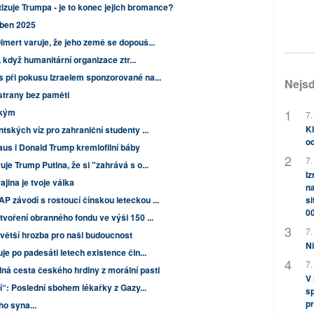
tizuje Trumpa - je to konec jejich bromance?
uben 2025
lmert varuje, že jeho země se dopouš...
, když humanitární organizace ztr...
 při pokusu Izraelem sponzorované na...
Nejsd
strany bez paměti
ckým
7.
Kl
ských víz pro zahraniční studenty ...
od
aus i Donald Trump kremlofilní báby
7.
je Trump Putina, že si "zahrává s o...
Iz
jina je tvoje válka
na
 závodí s rostoucí čínskou leteckou ...
si
0
voření obranného fondu ve výši 150 ...
7.
ejvětší hrozba pro naši budoucnost
Ni
e po padesáti letech existence čin...
7.
lná cesta českého hrdiny z morální pasti
V
tí“: Poslední sbohem lékařky z Gazy...
sp
pr
o syna...