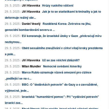
29. 5. 2025 /
Jiří Hlavenka
Hrůzy ruského válčení
29. 5. 2025 /
Jiří Hlavenka
Jak je to se statistikami kriminality a jak to
deformuje reálný obr...
29. 5. 2025 /
Daniel Veselý
Rozdělená Korea: Zvěrstva na jihu,
genocidní bombardování severu a ...
29. 5. 2025 /
EU konstatuje, že izraelské útoky v Gaze „překračují míru
nezbytnou...
29. 5. 2025 /
Oběti sexuálního zneužívání v církvi vítají kroky prezidenta
a pole...
29. 5. 2025 /
Jiří Hlavenka
Už se zas všichni zbláznili?
29. 5. 2025 /
Milan Mundier
Nemocné svědomí Ameriky
28. 5. 2025 /
Marco Rubio oznamuje vízová omezení pro cizince
„podílející se na c...
28. 5. 2025 /
BBC: O "dodávkách potravin" do Gazy a o zavražděné,
výjimečné, jede...
28. 5. 2025 /
Izraelská "humanitární pomoc": Při "vydávání potravin"
Izraelci zas...
28. 5. 2025 /
Ehud Olmert: Už to stačilo. Izrael páchá válečné zločiny