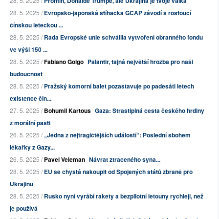
28. 5. 2025 /
Promiň, Donalde Trumpe, ale Ukrajina je tvoje válka
28. 5. 2025 /
Evropsko-japonská stíhačka GCAP závodí s rostoucí
čínskou leteckou ...
28. 5. 2025 /
Rada Evropské unie schválila vytvoření obranného fondu
ve výši 150 ...
28. 5. 2025 /
Fabiano Golgo
Palantir, tajná největší hrozba pro naši
budoucnost
28. 5. 2025 /
Pražský komorní balet pozastavuje po padesáti letech
existence čin...
27. 5. 2025 /
Bohumil Kartous
Gaza: Strastiplná cesta českého hrdiny
z morální pasti
26. 5. 2025 /
„Jedna z nejtragičtějších událostí“: Poslední sbohem
lékařky z Gazy...
26. 5. 2025 /
Pavel Veleman
Návrat ztraceného syna...
28. 5. 2025 /
EU se chystá nakoupit od Spojených států zbraně pro
Ukrajinu
28. 5. 2025 /
Rusko nyní vyrábí rakety a bezpilotní letouny rychleji, než
je používá