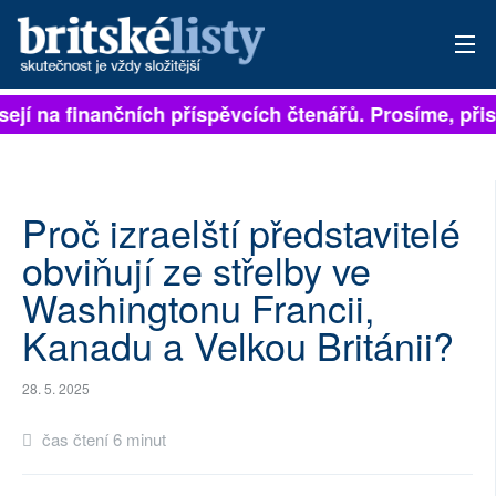
sejí na finančních příspěvcích čtenářů. Prosíme, přisp
PŘIHLÁSIT
AKTUÁLNÍ VYDÁNÍ
ARCHIV
Proč izraelští představitelé
obviňují ze střelby ve
ROZHOVORY
Washingtonu Francii,
TÉMATA
Kanadu a Velkou Británii?
NEJČTENĚJŠÍ ZA 7 DNÍ
28. 5. 2025
AUTOŘI
čas čtení 6 minut
PŘÍSPĚVKY NA PROVOZ