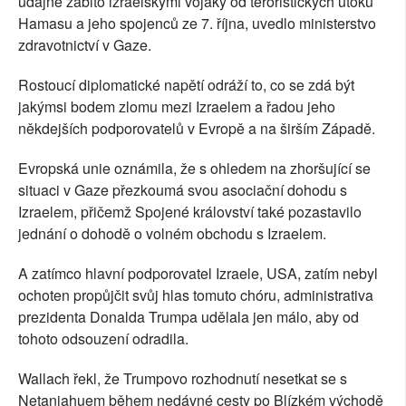
údajně zabito izraelskými vojáky od teroristických útoků
Hamasu a jeho spojenců ze 7. října, uvedlo ministerstvo
zdravotnictví v Gaze.
Rostoucí diplomatické napětí odráží to, co se zdá být
jakýmsi bodem zlomu mezi Izraelem a řadou jeho
někdejších podporovatelů v Evropě a na širším Západě.
Evropská unie oznámila, že s ohledem na zhoršující se
situaci v Gaze přezkoumá svou asociační dohodu s
Izraelem, přičemž Spojené království také pozastavilo
jednání o dohodě o volném obchodu s Izraelem.
A zatímco hlavní podporovatel Izraele, USA, zatím nebyl
ochoten propůjčit svůj hlas tomuto chóru, administrativa
prezidenta Donalda Trumpa udělala jen málo, aby od
tohoto odsouzení odradila.
Wallach řekl, že Trumpovo rozhodnutí nesetkat se s
Netanjahuem během nedávné cesty po Blízkém východě