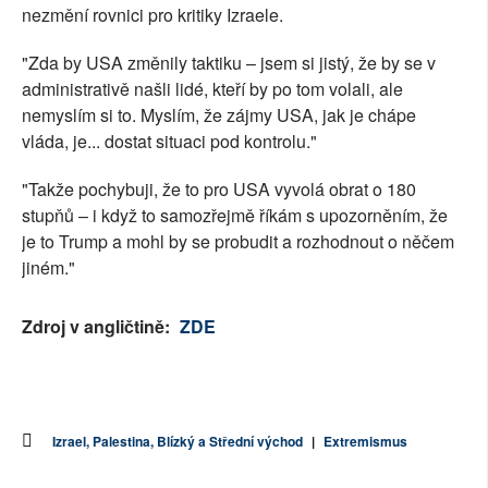
nezmění rovnici pro kritiky Izraele.
"Zda by USA změnily taktiku – jsem si jistý, že by se v
administrativě našli lidé, kteří by po tom volali, ale
nemyslím si to. Myslím, že zájmy USA, jak je chápe
vláda, je... dostat situaci pod kontrolu."
"Takže pochybuji, že to pro USA vyvolá obrat o 180
stupňů – i když to samozřejmě říkám s upozorněním, že
je to Trump a mohl by se probudit a rozhodnout o něčem
jiném."
Zdroj v angličtině:
ZDE
Izrael, Palestina, Blízký a Střední východ
|
Extremismus