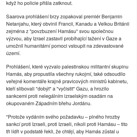
když ho policie přišla zatknout.
Saarova prohlášení brzy zopakoval premiér Benjamin
Netanjahu, který obvinil Francii, Kanadu a Velkou Británii
zejména z "povzbuzení Hamásu" svou společnou
výzvou, aby Izrael zastavil probíhající tažení v Gaze a
umožnil humanitární pomoci vstoupit na zdevastované
území.
Prohlášení, které vyzvalo palestinskou militantní skupinu
Hamás, aby propustila všechny rukojmí, také odsoudilo
veřejné komentáře krajně pravicových ministrů kabinetu,
kteří slibovali "dobýt" a "vyčistit" Gazu, a hrozilo
sankcemi proti nelegálním izraelským osadám na
okupovaném Západním břehu Jordánu.
"Protože vydáním svého požadavku – plného hrozby
sankcí proti Izraeli, proti Izraeli, nikoli proti Hamásu – tito
tři lídři v podstatě řekli, že chtějí, aby Hamás zůstal u