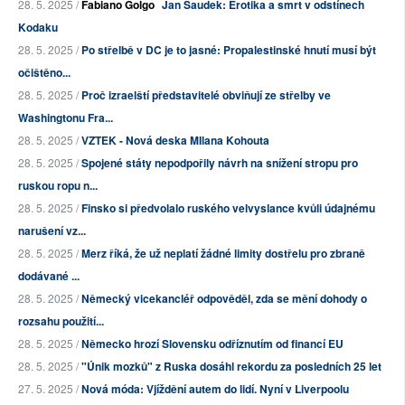
28. 5. 2025 /
Fabiano Golgo
Jan Saudek: Erotika a smrt v odstínech
Kodaku
28. 5. 2025 /
Po střelbě v DC je to jasné: Propalestinské hnutí musí být
očištěno...
28. 5. 2025 /
Proč izraelští představitelé obviňují ze střelby ve
Washingtonu Fra...
28. 5. 2025 /
VZTEK - Nová deska MIlana Kohouta
28. 5. 2025 /
Spojené státy nepodpořily návrh na snížení stropu pro
ruskou ropu n...
28. 5. 2025 /
Finsko si předvolalo ruského velvyslance kvůli údajnému
narušení vz...
28. 5. 2025 /
Merz říká, že už neplatí žádné limity dostřelu pro zbraně
dodávané ...
28. 5. 2025 /
Německý vicekancléř odpověděl, zda se mění dohody o
rozsahu použití...
28. 5. 2025 /
Německo hrozí Slovensku odříznutím od financí EU
28. 5. 2025 /
"Únik mozků" z Ruska dosáhl rekordu za posledních 25 let
27. 5. 2025 /
Nová móda: Vjíždění autem do lidí. Nyní v Liverpoolu