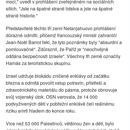
moci," uvedl v prohlášení zveřejněném na sociálních
sítích. "Jste na špatné straně lidstva a jste na špatné
straně historie."
Představitelé těchto tří zemí Netanjahuovo prohlášení
důrazně odmítli, přičemž francouzský ministr zahraničí
Jean-Noël Barrot řekl, že tyto poznámky byly "absurdní a
pomlouvačné". Zdůraznil, že Paříž je "neochvějně
oddána bezpečnosti Izraele". Všechny tři země označily
Hamás za teroristickou skupinu.
Izrael udržuje blokádu zničené enklávy od začátku
března a odmítá povolit vstup potravin, přístřeší a
zdravotnického materiálu do pásma, protože obnovuje
svůj vojenský útok. OSN varovala, že 14 000
podvyživených dětí v pobřežní enklávě čelí reálnému
riziku smrti hladem do konce roku.
Více než 53 000 Palestinců, většinou žen a dětí, bylo