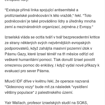
"Existuje přímá linka spojující antisemitské a
protiizraelské podněcování k této vraždě," řekl. "Toto
podněcování je také prováděno lídry a úředníky mnoha
zemí a mezinárodních organizací, zejména z Evropy."
Izraelská vláda se ocitla tváří v tvář bezprecedentní kritice
ze strany některých svých nejvěrnějších evropských
podporovatelů, když zahájila masivní pozemní útok v
Pásmu Gazy, které Izrael téměř na tři měsíce odřízl od
veškeré humanitární pomoci. Tlak donutil Izrael povolit
omezenou pomoc do enklávy, i když vydal nové příkazy k
evakuaci pro sever Pásma.
Mluvčí IDF dříve v květnu řekl, že operace nazvaná
"Gideonovy vozy" bude mít za následek "vysídlení
většiny populace" z palestinského území.
Yair Wallach, profesor izraelských studií na SOAS,