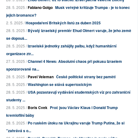
28. 5. 2025 /
Fabiano Golgo
Musk veřejně kritizuje Trumpa - je to konec
jejich bromance?
2. 5. 2025 /
Hospodaření Britských listů za duben 2025
28. 5. 2025 /
Bývalý izraelský premiér Ehud Olmert varuje, že jeho země
se dopouš...
28. 5. 2025 /
Izraelské jednotky zahájily palbu, když humanitární
organizace ztr...
27. 5. 2025 /
Channel 4 News: Absolutní chaos při pokusu Izraelem
sponzorované na...
28. 5. 2025 /
Pavel Veleman
České politické strany bez paměti
28. 5. 2025 /
Washington se stává supertoxickým
28. 5. 2025 /
USA pozastavují vydávání studentských víz pro zahraniční
studenty ...
28. 5. 2025 /
Boris Cvek
Proč jsou Václav Klaus i Donald Trump
kremlofilní báby
28. 5. 2025 /
Po ruském útoku na Ukrajinu varuje Trump Putina, že si
"zahrává s o...