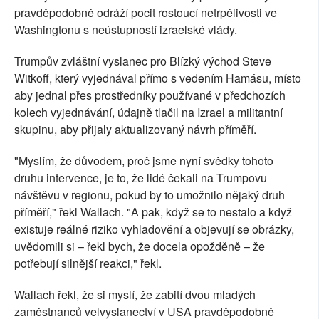
pravděpodobně odráží pocit rostoucí netrpělivosti ve
Washingtonu s neústupností izraelské vlády.
Trumpův zvláštní vyslanec pro Blízký východ Steve
Witkoff, který vyjednával přímo s vedením Hamásu, místo
aby jednal přes prostředníky používané v předchozích
kolech vyjednávání, údajně tlačil na Izrael a militantní
skupinu, aby přijaly aktualizovaný návrh příměří.
"Myslím, že důvodem, proč jsme nyní svědky tohoto
druhu intervence, je to, že lidé čekali na Trumpovu
návštěvu v regionu, pokud by to umožnilo nějaký druh
příměří," řekl Wallach. "A pak, když se to nestalo a když
existuje reálné riziko vyhladovění a objevují se obrázky,
uvědomili si – řekl bych, že docela opožděně – že
potřebují silnější reakci," řekl.
Wallach řekl, že si myslí, že zabití dvou mladých
zaměstnanců velvyslanectví v USA pravděpodobně