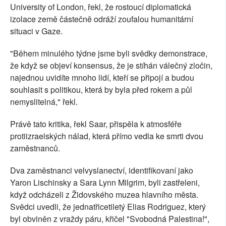
University of London, řekl, že rostoucí diplomatická
izolace země částečně odráží zoufalou humanitární
situaci v Gaze.
"Během minulého týdne jsme byli svědky demonstrace,
že když se objeví konsensus, že je stíhán válečný zločin,
najednou uvidíte mnoho lidí, kteří se připojí a budou
souhlasit s politikou, která by byla před rokem a půl
nemyslitelná," řekl.
Právě tato kritika, řekl Saar, přispěla k atmosféře
protiizraelských nálad, která přímo vedla ke smrti dvou
zaměstnanců.
Dva zaměstnanci velvyslanectví, identifikovaní jako
Yaron Lischinsky a Sara Lynn Milgrim, byli zastřeleni,
když odcházeli z Židovského muzea hlavního města.
Svědci uvedli, že jednatřicetiletý Elias Rodriguez, který
byl obviněn z vraždy páru, křičel "Svobodná Palestina!",