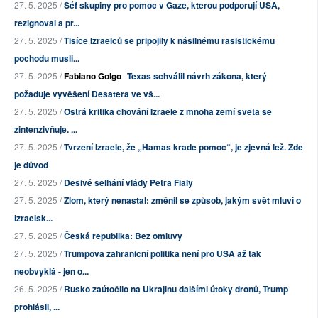
27. 5. 2025 /
Šéf skupiny pro pomoc v Gaze, kterou podporují USA,
rezignoval a pr...
27. 5. 2025 /
Tisíce Izraelců se připojily k násilnému rasistickému
pochodu musli...
27. 5. 2025 /
Fabiano Golgo
Texas schválil návrh zákona, který
požaduje vyvěšení Desatera ve vš...
27. 5. 2025 /
Ostrá kritika chování Izraele z mnoha zemí světa se
zintenzivňuje. ...
27. 5. 2025 /
Tvrzení Izraele, že „Hamas krade pomoc“, je zjevná lež. Zde
je důvod
27. 5. 2025 /
Děsivé selhání vlády Petra Fialy
27. 5. 2025 /
Zlom, který nenastal: změnil se způsob, jakým svět mluví o
izraelsk...
27. 5. 2025 /
Česká republika: Bez omluvy
27. 5. 2025 /
Trumpova zahraniční politika není pro USA až tak
neobvyklá - jen o...
26. 5. 2025 /
Rusko zaútočilo na Ukrajinu dalšími útoky dronů, Trump
prohlásil, ...