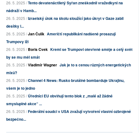
26. 5. 2025 /
Tento devatenáctiletý Syřan zneškodnil vražedkyni na
nádraží v Hamb...
26. 5. 2025 /
Izraelský útok na školu sloužící jako úkryt v Gaze zabil
desítky l...
26. 5. 2025 /
Jan Čulík
Američtí republikáni nadšeně prosazují
Trumpovy lži
26. 5. 2025 /
Boris Cvek
Kreml se Trumpovi otevřeně směje a celý svět
by se mu měl smát
26. 5. 2025 /
Vladimír Wagner
Jak je to s cenou různých energetických
mixů?
26. 5. 2025 /
Channel 4 News: Rusko brutálně bombarduje Ukrajinu,
všem je to jedno
26. 5. 2025 /
Úředníci EU obviňují tento blok z „malé až žádné
smysluplné akce“ ...
26. 5. 2025 /
Federální soudci v USA zvažují vytvoření vlastní ozbrojené
bezpečno...