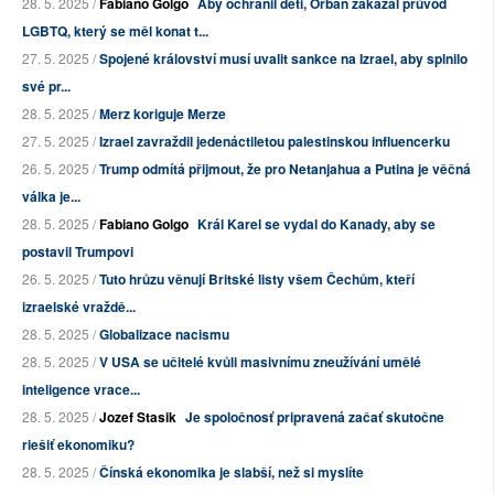
28. 5. 2025 /
Fabiano Golgo
Aby ochránil děti, Orbán zakázal průvod
LGBTQ, který se měl konat t...
27. 5. 2025 /
Spojené království musí uvalit sankce na Izrael, aby splnilo
své pr...
28. 5. 2025 /
Merz koriguje Merze
27. 5. 2025 /
Izrael zavraždil jedenáctiletou palestinskou influencerku
26. 5. 2025 /
Trump odmítá přijmout, že pro Netanjahua a Putina je věčná
válka je...
28. 5. 2025 /
Fabiano Golgo
Král Karel se vydal do Kanady, aby se
postavil Trumpovi
26. 5. 2025 /
Tuto hrůzu věnují Britské listy všem Čechům, kteří
izraelské vraždě...
28. 5. 2025 /
Globalizace nacismu
28. 5. 2025 /
V USA se učitelé kvůli masivnímu zneužívání umělé
inteligence vrace...
28. 5. 2025 /
Jozef Stasik
Je spoločnosť pripravená začať skutočne
riešiť ekonomiku?
28. 5. 2025 /
Čínská ekonomika je slabší, než si myslíte