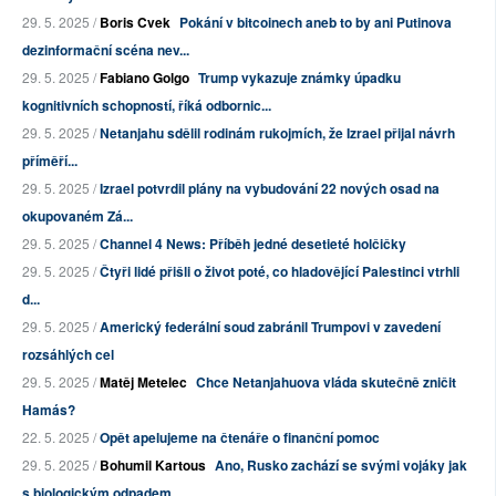
29. 5. 2025 /
Boris Cvek
Pokání v bitcoinech aneb to by ani Putinova
dezinformační scéna nev...
29. 5. 2025 /
Fabiano Golgo
Trump vykazuje známky úpadku
kognitivních schopností, říká odbornic...
29. 5. 2025 /
Netanjahu sdělil rodinám rukojmích, že Izrael přijal návrh
příměří...
29. 5. 2025 /
Izrael potvrdil plány na vybudování 22 nových osad na
okupovaném Zá...
29. 5. 2025 /
Channel 4 News: Příběh jedné desetieté holčičky
29. 5. 2025 /
Čtyři lidé přišli o život poté, co hladovějící Palestinci vtrhli
d...
29. 5. 2025 /
Americký federální soud zabránil Trumpovi v zavedení
rozsáhlých cel
29. 5. 2025 /
Matěj Metelec
Chce Netanjahuova vláda skutečně zničit
Hamás?
22. 5. 2025 /
Opět apelujeme na čtenáře o finanční pomoc
29. 5. 2025 /
Bohumil Kartous
Ano, Rusko zachází se svými vojáky jak
s biologickým odpadem