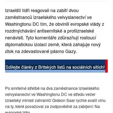
SOCIÁLNÍ SÍTĚ
Izraelští lídři reagovali na zabití dvou
zaměstnanců izraelského velvyslanectví ve
RUBRIKY
Washingtonu DC tím, že obvinili evropské vlády z
PLNÁ VERZE STRÁNEK
rozdmýchávání antisemitské a protiizraelské
nenávisti. Tyto komentáře zdůrazňují rostoucí
diplomatickou izolaci země, která zahajuje nový
útok na zdevastované pásmo Gazy.
Po smrtelné střelbě na dva zaměstnance izraelského
velvyslanectví ve Washingtonu DC ve středu večer
izraelský ministr zahraničí Gideon Saar rychle svalil vinu
na ty, které považoval za zodpovědné za zabíjení: Na
evropské lídry.