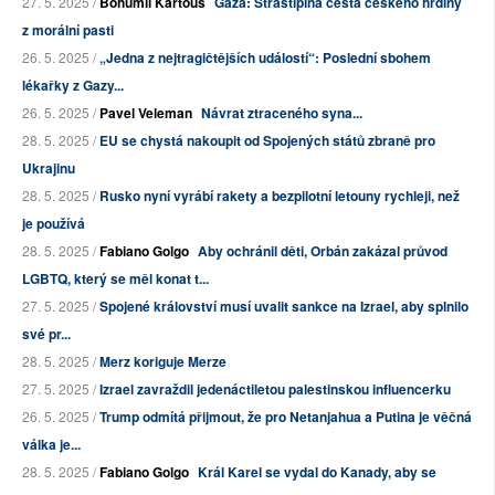
27. 5. 2025 /
Bohumil Kartous
Gaza: Strastiplná cesta českého hrdiny
z morální pasti
26. 5. 2025 /
„Jedna z nejtragičtějších událostí“: Poslední sbohem
lékařky z Gazy...
26. 5. 2025 /
Pavel Veleman
Návrat ztraceného syna...
28. 5. 2025 /
EU se chystá nakoupit od Spojených států zbraně pro
Ukrajinu
28. 5. 2025 /
Rusko nyní vyrábí rakety a bezpilotní letouny rychleji, než
je používá
28. 5. 2025 /
Fabiano Golgo
Aby ochránil děti, Orbán zakázal průvod
LGBTQ, který se měl konat t...
27. 5. 2025 /
Spojené království musí uvalit sankce na Izrael, aby splnilo
své pr...
28. 5. 2025 /
Merz koriguje Merze
27. 5. 2025 /
Izrael zavraždil jedenáctiletou palestinskou influencerku
26. 5. 2025 /
Trump odmítá přijmout, že pro Netanjahua a Putina je věčná
válka je...
28. 5. 2025 /
Fabiano Golgo
Král Karel se vydal do Kanady, aby se