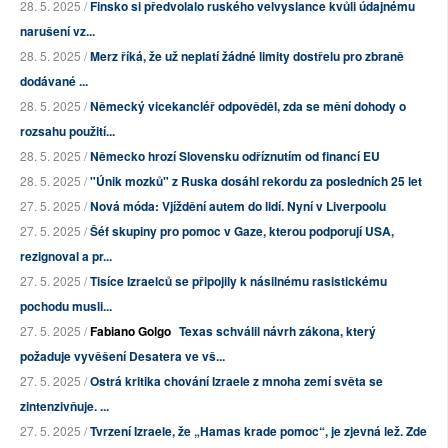
28. 5. 2025 /
Finsko si předvolalo ruského velvyslance kvůli údajnému
narušení vz...
28. 5. 2025 /
Merz říká, že už neplatí žádné limity dostřelu pro zbraně
dodávané ...
28. 5. 2025 /
Německý vicekancléř odpověděl, zda se mění dohody o
rozsahu použití...
28. 5. 2025 /
Německo hrozí Slovensku odříznutím od financí EU
28. 5. 2025 /
"Únik mozků" z Ruska dosáhl rekordu za posledních 25 let
27. 5. 2025 /
Nová móda: Vjíždění autem do lidí. Nyní v Liverpoolu
27. 5. 2025 /
Šéf skupiny pro pomoc v Gaze, kterou podporují USA,
rezignoval a pr...
27. 5. 2025 /
Tisíce Izraelců se připojily k násilnému rasistickému
pochodu musli...
27. 5. 2025 /
Fabiano Golgo
Texas schválil návrh zákona, který
požaduje vyvěšení Desatera ve vš...
27. 5. 2025 /
Ostrá kritika chování Izraele z mnoha zemí světa se
zintenzivňuje. ...
27. 5. 2025 /
Tvrzení Izraele, že „Hamas krade pomoc“, je zjevná lež. Zde