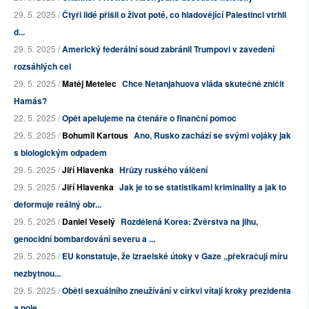
29. 5. 2025 /
Čtyři lidé přišli o život poté, co hladovějící Palestinci vtrhli
d...
29. 5. 2025 /
Americký federální soud zabránil Trumpovi v zavedení
rozsáhlých cel
29. 5. 2025 /
Matěj Metelec
Chce Netanjahuova vláda skutečně zničit
Hamás?
22. 5. 2025 /
Opět apelujeme na čtenáře o finanční pomoc
29. 5. 2025 /
Bohumil Kartous
Ano, Rusko zachází se svými vojáky jak
s biologickým odpadem
29. 5. 2025 /
Jiří Hlavenka
Hrůzy ruského válčení
29. 5. 2025 /
Jiří Hlavenka
Jak je to se statistikami kriminality a jak to
deformuje reálný obr...
29. 5. 2025 /
Daniel Veselý
Rozdělená Korea: Zvěrstva na jihu,
genocidní bombardování severu a ...
29. 5. 2025 /
EU konstatuje, že izraelské útoky v Gaze „překračují míru
nezbytnou...
29. 5. 2025 /
Oběti sexuálního zneužívání v církvi vítají kroky prezidenta
a pole...