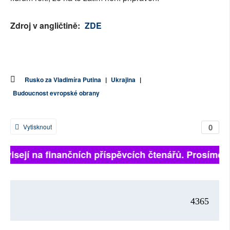
Zdroj v angličtině:
ZDE
Rusko za Vladimíra Putina
|
Ukrajina
|
Budoucnost evropské obrany
0
Vytisknout
závisejí na finančních příspěvcích čtenářů. Prosíme, p
4365