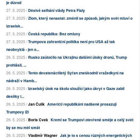
je důvod
27. 5. 2025 /
Děsivé selhání vlády Petra Fialy
27. 5. 2025 /
Zlom, který nenastal: změnil se způsob, jakým svět mluví o
izraelsk...
27. 5. 2025 /
Česká republika: Bez omluvy
27. 5. 2025 /
Trumpova zahraniční politika není pro USA až tak
neobvyklá - jen o...
26. 5. 2025 /
Rusko zaútočilo na Ukrajinu dalšími útoky dronů, Trump
prohlásil, ...
26. 5. 2025 /
Tento devatenáctiletý Syřan zneškodnil vražedkyni na
nádraží v Hamb...
26. 5. 2025 /
Izraelský útok na školu sloužící jako úkryt v Gaze zabil
desítky l...
26. 5. 2025 /
Jan Čulík
Američtí republikáni nadšeně prosazují
Trumpovy lži
26. 5. 2025 /
Boris Cvek
Kreml se Trumpovi otevřeně směje a celý svět
by se mu měl smát
26. 5. 2025 /
Vladimír Wagner
Jak je to s cenou různých energetických