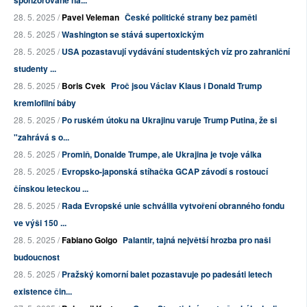
sponzorované na...
28. 5. 2025 /
Pavel Veleman
České politické strany bez paměti
28. 5. 2025 /
Washington se stává supertoxickým
28. 5. 2025 /
USA pozastavují vydávání studentských víz pro zahraniční
studenty ...
28. 5. 2025 /
Boris Cvek
Proč jsou Václav Klaus i Donald Trump
kremlofilní báby
28. 5. 2025 /
Po ruském útoku na Ukrajinu varuje Trump Putina, že si
"zahrává s o...
28. 5. 2025 /
Promiň, Donalde Trumpe, ale Ukrajina je tvoje válka
28. 5. 2025 /
Evropsko-japonská stíhačka GCAP závodí s rostoucí
čínskou leteckou ...
28. 5. 2025 /
Rada Evropské unie schválila vytvoření obranného fondu
ve výši 150 ...
28. 5. 2025 /
Fabiano Golgo
Palantir, tajná největší hrozba pro naši
budoucnost
28. 5. 2025 /
Pražský komorní balet pozastavuje po padesáti letech
existence čin...