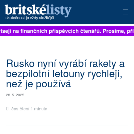
isejí na finančních příspěvcích čtenářů. Prosíme, přis
PŘIHLÁSIT
AKTUÁLNÍ VYDÁNÍ
ARCHIV
Rusko nyní vyrábí rakety a
bezpilotní letouny rychleji,
ROZHOVORY
než je používá
TÉMATA
28. 5. 2025
NEJČTENĚJŠÍ ZA 7 DNÍ
čas čtení 1 minuta
AUTOŘI
PŘÍSPĚVKY NA PROVOZ