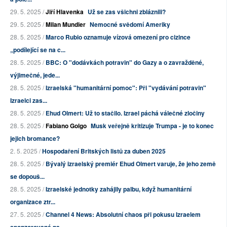
29. 5. 2025 /
Jiří Hlavenka
Už se zas všichni zbláznili?
29. 5. 2025 /
Milan Mundier
Nemocné svědomí Ameriky
28. 5. 2025 /
Marco Rubio oznamuje vízová omezení pro cizince
„podílející se na c...
28. 5. 2025 /
BBC: O "dodávkách potravin" do Gazy a o zavražděné,
výjimečné, jede...
28. 5. 2025 /
Izraelská "humanitární pomoc": Při "vydávání potravin"
Izraelci zas...
28. 5. 2025 /
Ehud Olmert: Už to stačilo. Izrael páchá válečné zločiny
28. 5. 2025 /
Fabiano Golgo
Musk veřejně kritizuje Trumpa - je to konec
jejich bromance?
2. 5. 2025 /
Hospodaření Britských listů za duben 2025
28. 5. 2025 /
Bývalý izraelský premiér Ehud Olmert varuje, že jeho země
se dopouš...
28. 5. 2025 /
Izraelské jednotky zahájily palbu, když humanitární
organizace ztr...
27. 5. 2025 /
Channel 4 News: Absolutní chaos při pokusu Izraelem