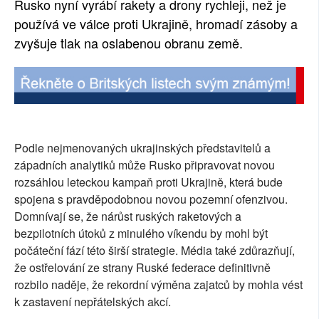
Rusko nyní vyrábí rakety a drony rychleji, než je
SOCIÁLNÍ SÍTĚ
používá ve válce proti Ukrajině, hromadí zásoby a
zvyšuje tlak na oslabenou obranu země.
RUBRIKY
PLNÁ VERZE STRÁNEK
Podle nejmenovaných ukrajinských představitelů a
západních analytiků může Rusko připravovat novou
rozsáhlou leteckou kampaň proti Ukrajině, která bude
spojena s pravděpodobnou novou pozemní ofenzivou.
Domnívají se, že nárůst ruských raketových a
bezpilotních útoků z minulého víkendu by mohl být
počáteční fází této širší strategie. Média také zdůrazňují,
že ostřelování ze strany Ruské federace definitivně
rozbilo naděje, že rekordní výměna zajatců by mohla vést
k zastavení nepřátelských akcí.