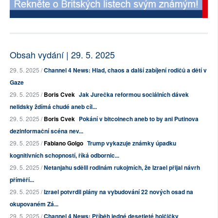
Obsah vydání | 29. 5. 2025
29. 5. 2025 /
Channel 4 News: Hlad, chaos a další zabíjení rodičů a dětí v
Gaze
29. 5. 2025 /
Boris Cvek
Jak Jurečka reformou sociálních dávek
nelidsky ždímá chudé aneb cíl...
29. 5. 2025 /
Boris Cvek
Pokání v bitcoinech aneb to by ani Putinova
dezinformační scéna nev...
29. 5. 2025 /
Fabiano Golgo
Trump vykazuje známky úpadku
kognitivních schopností, říká odbornic...
29. 5. 2025 /
Netanjahu sdělil rodinám rukojmích, že Izrael přijal návrh
příměří...
29. 5. 2025 /
Izrael potvrdil plány na vybudování 22 nových osad na
okupovaném Zá...
29. 5. 2025 /
Channel 4 News: Příběh jedné desetieté holčičky