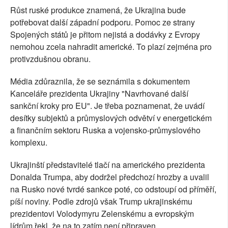
Růst ruské produkce znamená, že Ukrajina bude
potřebovat další západní podporu. Pomoc ze strany
Spojených států je přitom nejistá a dodávky z Evropy
nemohou zcela nahradit americké. To plazí zejména pro
protivzdušnou obranu.
Média zdůraznila, že se seznámila s dokumentem
Kanceláře prezidenta Ukrajiny "Navrhované další
sankční kroky pro EU". Je třeba poznamenat, že uvádí
desítky subjektů a průmyslových odvětví v energetickém
a finančním sektoru Ruska a vojensko-průmyslového
komplexu.
Ukrajinští představitelé tlačí na amerického prezidenta
Donalda Trumpa, aby dodržel předchozí hrozby a uvalil
na Rusko nové tvrdé sankce poté, co odstoupí od příměří,
píší noviny. Podle zdrojů však Trump ukrajinskému
prezidentovi Volodymyru Zelenskému a evropským
lídrům řekl, že na to zatím není připraven.