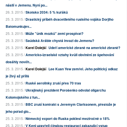
násilí v Jemenu. Nyní po...
26. 3. 2015 /
Skotsko 2034: 5 % kuřáků
25. 3. 2015 /
Drastický příběh dvacetiletého ruského vojáka Dorjiho
Batomunkujev...
25. 3. 2015 /
Může "únik mozků" zemi prospívat?
25. 3. 2015 /
Saúdská Arábie chystá invazi do Jemenu?
25. 3. 2015 /
Karel Dolejší
Udeří americké zbraně na americké zbraně?
25. 3. 2015 /
Americko-izraelské vztahy kvůli obvinění ze špehování
dosáhly novéh...
25. 3. 2015 /
Karel Dolejší
Lee Kuan Yew zemřel. Jeho politický odkaz
je živý až příliš
25. 3. 2015 /
Ruské aerolinky zruší přes 70 tras
25. 3. 2015 /
Ukrajinský prezident Porošenko odvolal oligarchu
Kolomojského z fun...
25. 3. 2015 /
BBC zruší kontrakt s Jeremym Clarksonem, přestože je
jeho pořad glo...
25. 3. 2015 /
Německý export do Ruska poklesl meziročně o 18%
25. 3. 2015 /
V Keni uzavřeli čínskou restauraci zakazující vstup