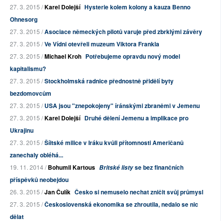
27. 3. 2015 /
Karel Dolejší
Hysterie kolem kolony a kauza Benno
Ohnesorg
27. 3. 2015 /
Asociace německých pilotů varuje před zbrklými závěry
27. 3. 2015 /
Ve Vídni otevřeli muzeum Viktora Frankla
27. 3. 2015 /
Michael Kroh
Potřebujeme opravdu nový model
kapitalismu?
27. 3. 2015 /
Stockholmská radnice přednostně přidělí byty
bezdomovcům
27. 3. 2015 /
USA jsou "znepokojeny" íránskými zbraněmi v Jemenu
27. 3. 2015 /
Karel Dolejší
Druhé dělení Jemenu a implikace pro
Ukrajinu
27. 3. 2015 /
Šíitské milice v Iráku kvůli přítomnosti Američanů
zanechaly obléhá...
19. 11. 2014 /
Bohumil Kartous
se bez finančních
Britské listy
příspěvků neobejdou
26. 3. 2015 /
Jan Čulík
Česko si nemuselo nechat zničit svůj průmysl
27. 3. 2015 /
Československá ekonomika se zhroutila, nedalo se nic
dělat