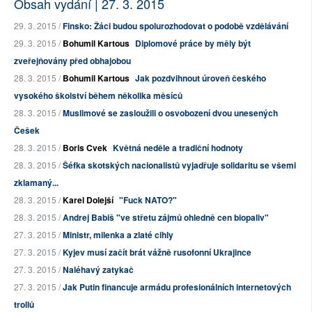
Obsah vydání | 27. 3. 2015
29. 3. 2015 /
Finsko: Žáci budou spolurozhodovat o podobě vzdělávání
29. 3. 2015 /
Bohumil Kartous
Diplomové práce by měly být
zveřejňovány před obhajobou
28. 3. 2015 /
Bohumil Kartous
Jak pozdvihnout úroveň českého
vysokého školství během několika měsíců
28. 3. 2015 /
Muslimové se zasloužili o osvobození dvou unesených
Češek
28. 3. 2015 /
Boris Cvek
Květná neděle a tradiční hodnoty
28. 3. 2015 /
Šéfka skotských nacionalistů vyjadřuje solidaritu se všemi
zklamaný...
28. 3. 2015 /
Karel Dolejší
"Fuck NATO?"
28. 3. 2015 /
Andrej Babiš "ve střetu zájmů ohledně cen biopaliv"
27. 3. 2015 /
Ministr, milenka a zlaté cihly
27. 3. 2015 /
Kyjev musí začít brát vážně rusofonní Ukrajince
27. 3. 2015 /
Naléhavý zatykač
27. 3. 2015 /
Jak Putin financuje armádu profesionálních internetových
trollů