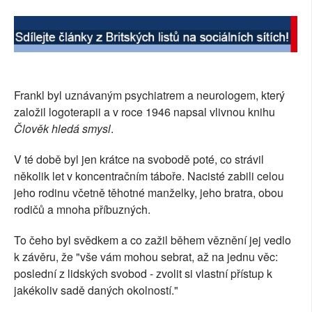
SOCIÁLNÍ SÍTĚ
RUBRIKY
PLNÁ VERZE STRÁNEK
Frankl byl uznávaným psychiatrem a neurologem, který
založil logoterapii a v roce 1946 napsal vlivnou knihu
Člověk hledá smysl
.
V té době byl jen krátce na svobodě poté, co strávil
několik let v koncentračním táboře. Nacisté zabili celou
jeho rodinu včetně těhotné manželky, jeho bratra, obou
rodičů a mnoha příbuzných.
To čeho byl svědkem a co zažil během věznění jej vedlo
k závěru, že "vše vám mohou sebrat, až na jednu věc:
poslední z lidských svobod - zvolit si vlastní přístup k
jakékoliv sadě daných okolností."