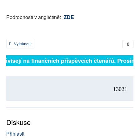
Podrobnosti v angličtině:
ZDE
0
Vytisknout
ě závisejí na finančních příspěvcích čtenářů. Prosíme,
13021
Diskuse
Přihlásit