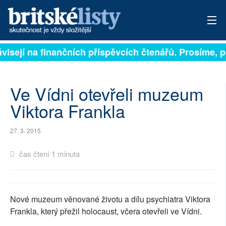
ávisejí na finančních příspěvcích čtenářů. Prosíme, př
PŘIHLÁSIT
AKTUÁLNÍ VYDÁNÍ
Ve Vídni otevřeli muzeum
ARCHIV
Viktora Frankla
ROZHOVORY
27. 3. 2015
TÉMATA
čas čtení 1 minuta
NEJČTENĚJŠÍ ZA 7 DNÍ
AUTOŘI
Nové muzeum věnované životu a dílu psychiatra Viktora
Frankla, který přežil holocaust, včera otevřeli ve Vídni.
PŘÍSPĚVKY NA PROVOZ