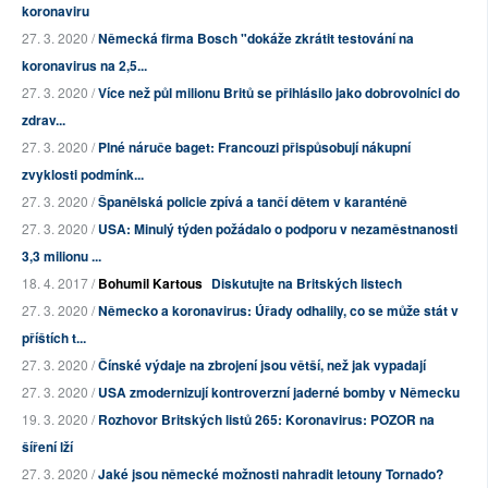
koronaviru
27. 3. 2020 /
Německá firma Bosch "dokáže zkrátit testování na
koronavirus na 2,5...
27. 3. 2020 /
Více než půl milionu Britů se přihlásilo jako dobrovolníci do
zdrav...
27. 3. 2020 /
Plné náruče baget: Francouzi přispůsobují nákupní
zvyklosti podmínk...
27. 3. 2020 /
Španělská policie zpívá a tančí dětem v karanténě
27. 3. 2020 /
USA: Minulý týden požádalo o podporu v nezaměstnanosti
3,3 milionu ...
18. 4. 2017 /
Bohumil Kartous
Diskutujte na Britských listech
27. 3. 2020 /
Německo a koronavirus: Úřady odhalily, co se může stát v
příštích t...
27. 3. 2020 /
Čínské výdaje na zbrojení jsou větší, než jak vypadají
27. 3. 2020 /
USA zmodernizují kontroverzní jaderné bomby v Německu
19. 3. 2020 /
Rozhovor Britských listů 265: Koronavirus: POZOR na
šíření lží
27. 3. 2020 /
Jaké jsou německé možnosti nahradit letouny Tornado?