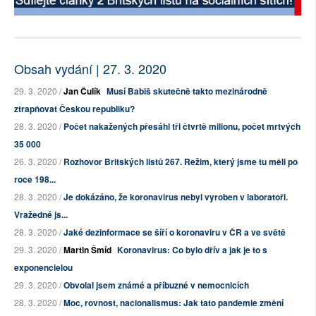
Obsah vydání | 27. 3. 2020
29. 3. 2020 /
Jan Čulík
Musí Babiš skutečně takto mezinárodně
ztrapňovat Českou republiku?
28. 3. 2020 /
Počet nakažených přesáhl tři čtvrtě milionu, počet mrtvých
35 000
26. 3. 2020 /
Rozhovor Britských listů 267. Režim, který jsme tu měli po
roce 198...
28. 3. 2020 /
Je dokázáno, že koronavirus nebyl vyroben v laboratoři.
Vražedné js...
28. 3. 2020 /
Jaké dezinformace se šíří o koronaviru v ČR a ve světě
29. 3. 2020 /
Martin Šmíd
Koronavirus: Co bylo dřív a jak je to s
exponencielou
29. 3. 2020 /
Obvolal jsem známé a příbuzné v nemocnicích
28. 3. 2020 /
Moc, rovnost, nacionalismus: Jak tato pandemie změní