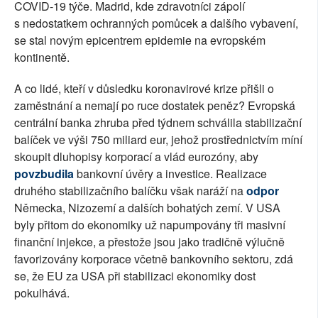
COVID-19 týče. Madrid, kde zdravotníci zápolí
s nedostatkem ochranných pomůcek a dalšího vybavení,
se stal novým epicentrem epidemie na evropském
kontinentě.
A co lidé, kteří v důsledku koronavirové krize přišli o
zaměstnání a nemají po ruce dostatek peněz? Evropská
centrální banka zhruba před týdnem schválila stabilizační
balíček ve výši 750 miliard eur, jehož prostřednictvím míní
skoupit dluhopisy korporací a vlád eurozóny, aby
povzbudila
bankovní úvěry a investice. Realizace
druhého stabilizačního balíčku však naráží na
odpor
Německa, Nizozemí a dalších bohatých zemí. V USA
byly přitom do ekonomiky už napumpovány tři masivní
finanční injekce, a přestože jsou jako tradičně výlučně
favorizovány korporace včetně bankovního sektoru, zdá
se, že EU za USA při stabilizaci ekonomiky dost
pokulhává.