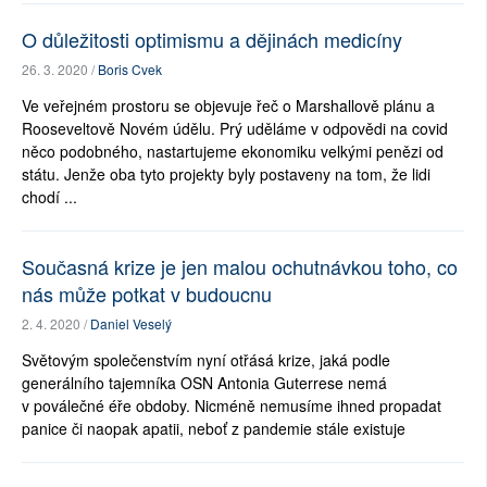
O důležitosti optimismu a dějinách medicíny
26. 3. 2020 /
Boris Cvek
Ve veřejném prostoru se objevuje řeč o Marshallově plánu a
Rooseveltově Novém údělu. Prý uděláme v odpovědi na covid
něco podobného, nastartujeme ekonomiku velkými penězi od
státu. Jenže oba tyto projekty byly postaveny na tom, že lidi
chodí ...
Současná krize je jen malou ochutnávkou toho, co
nás může potkat v budoucnu
2. 4. 2020 /
Daniel Veselý
Světovým společenstvím nyní otřásá krize, jaká podle
generálního tajemníka OSN Antonia Guterrese nemá
v poválečné éře obdoby. Nicméně nemusíme ihned propadat
panice či naopak apatii, neboť z pandemie stále existuje