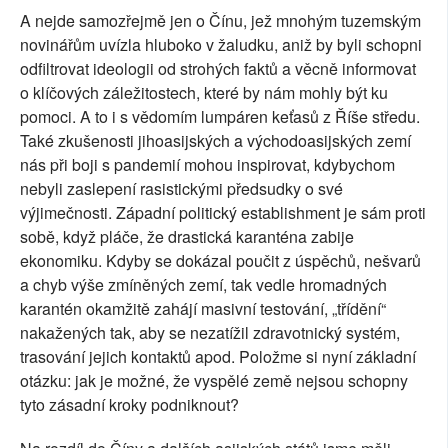
A nejde samozřejmě jen o Čínu, jež mnohým tuzemským
novinářům uvízla hluboko v žaludku, aniž by byli schopni
odfiltrovat ideologii od strohých faktů a věcně informovat
o klíčových záležitostech, které by nám mohly být ku
pomoci. A to i s vědomím lumpáren keťasů z Říše středu.
Také zkušenosti jihoasijských a východoasijských zemí
nás při boji s pandemií mohou inspirovat, kdybychom
nebyli zaslepení rasistickými předsudky o své
výjimečnosti. Západní
politický establishment je sám proti
sobě, když pláče, že drastická karanténa zabije
ekonomiku.
Kdyby se dokázal poučit z úspěchů, nešvarů
a chyb výše zmíněných zemí, tak vedle hromadných
karantén okamžitě zahájí masivní testování, „třídění“
nakažených tak, aby se nezatížil zdravotnický systém,
trasování jejich kontaktů apod. Položme si nyní základní
otázku: jak je možné, že vyspělé země nejsou schopny
tyto zásadní kroky podniknout?