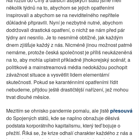
Na rozdíl do Číny a dalších asijských států jsme měli
několik týdnů na to, abychom se jejich opatřeními
inspirovali a abychom se na neviditelného nepřítele
důkladně připravili. Nyní je nezbytně nutné, abychom
dodržovali drastická opatření, o nichž se nám před pár
týdny ani nesnilo. Je to nesmírně obtížné, jak každým
dnem zjišťuje každý z nás. Nicméně jinou možnost patrně
nemáme, protože česká společnost je příliš neukázeněná
na to, aby mohla uplatnit příkladně jihokorejský scénář, a
politikové a mainstreamová média nedokážou pochopit
závažnost situace a vysvětlit lidem elementární
skutečnosti. Pokud se karanténními opatřeními řídit
nebudeme, přijdou ještě drastičtější nařízení, jež mohou
trvat dlouhé měsíce.
Mezitím se ohnisko pandemie pomalu, ale jistě
přesouvá
do Spojených států, kde se naplno obnažuje děsivá
podstata korporátního kapitalismu, který teď bojuje o
přežití. Říká se, že krize odhalí charakter každého z nás a