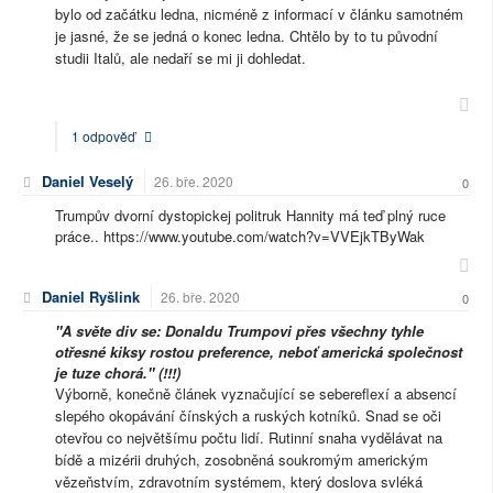
bylo od začátku ledna, nicméně z informací v článku samotném
je jasné, že se jedná o konec ledna. Chtělo by to tu původní
studii Italů, ale nedaří se mi ji dohledat.
1 odpověď
Daniel Veselý
26. bře. 2020
0
Trumpův dvorní dystopickej politruk Hannity má teď plný ruce
práce.. https://www.youtube.com/watch?v=VVEjkTByWak
Daniel Ryšlink
26. bře. 2020
0
"A světe div se: Donaldu Trumpovi přes všechny tyhle
otřesné kiksy rostou preference, neboť americká společnost
je tuze chorá." (!!!)
Výborně, konečně článek vyznačující se sebereflexí a absencí
slepého okopávání čínských a ruských kotníků. Snad se oči
otevřou co největšímu počtu lidí. Rutinní snaha vydělávat na
bídě a mizérii druhých, zosobněná soukromým americkým
vězeňstvím, zdravotním systémem, který doslova svléká