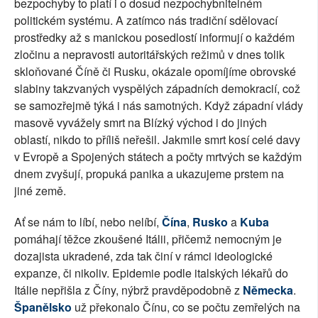
bezpochyby to platí i o dosud nezpochybnitelném
politickém systému. A zatímco nás tradiční sdělovací
prostředky až s manickou posedlostí informují o každém
zločinu a nepravosti autoritářských režimů v dnes tolik
skloňované Číně či Rusku, okázale opomíjíme obrovské
slabiny takzvaných vyspělých západních demokracií, což
se samozřejmě týká i nás samotných. Když západní vlády
masově vyvážely smrt na Blízký východ i do jiných
oblastí, nikdo to příliš neřešil. Jakmile smrt kosí celé davy
v Evropě a Spojených státech a počty mrtvých se každým
dnem zvyšují, propuká panika a ukazujeme prstem na
jiné země.
Ať se nám to líbí, nebo nelíbí,
Čína
,
Rusko
a
Kuba
pomáhají těžce zkoušené Itálii, přičemž nemocným je
dozajista ukradené, zda tak činí v rámci ideologické
expanze, či nikoliv. Epidemie podle italských lékařů do
Itálie nepřišla z Číny, nýbrž pravděpodobně z
Německa
.
Španělsko
už překonalo Čínu, co se počtu zemřelých na