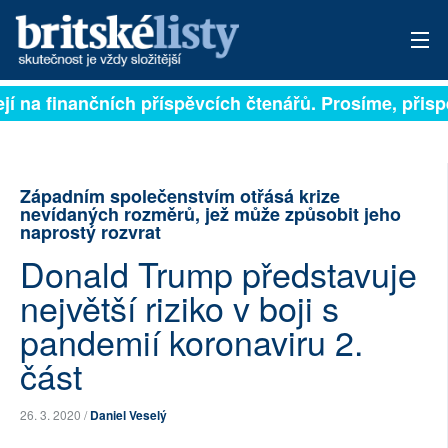
í na finančních příspěvcích čtenářů. Prosíme, přispějt
PŘIHLÁSIT
AKTUÁLNÍ VYDÁNÍ
Západním společenstvím otřásá krize
ARCHIV
nevídaných rozměrů, jež může způsobit jeho
naprostý rozvrat
ROZHOVORY
Donald Trump představuje
TÉMATA
největší riziko v boji s
pandemií koronaviru 2.
NEJČTENĚJŠÍ ZA 7 DNÍ
část
AUTOŘI
26. 3. 2020 /
Daniel Veselý
PŘÍSPĚVKY NA PROVOZ