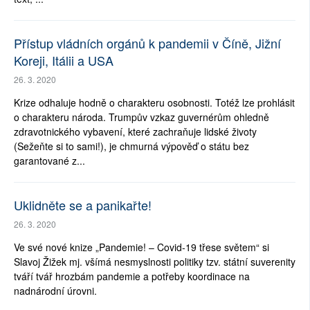
Přístup vládních orgánů k pandemii v Číně, Jižní
Koreji, Itálii a USA
26. 3. 2020
Krize odhaluje hodně o charakteru osobnosti. Totéž lze prohlásit
o charakteru národa. Trumpův vzkaz guvernérům ohledně
zdravotnického vybavení, které zachraňuje lidské životy
(Sežeňte si to sami!), je chmurná výpověď o státu bez
garantované z...
Uklidněte se a panikařte!
26. 3. 2020
Ve své nové knize „Pandemie! – Covid-19 třese světem“ si
Slavoj Žižek mj. všímá nesmyslnosti politiky tzv. státní suverenity
tváří tvář hrozbám pandemie a potřeby koordinace na
nadnárodní úrovni.