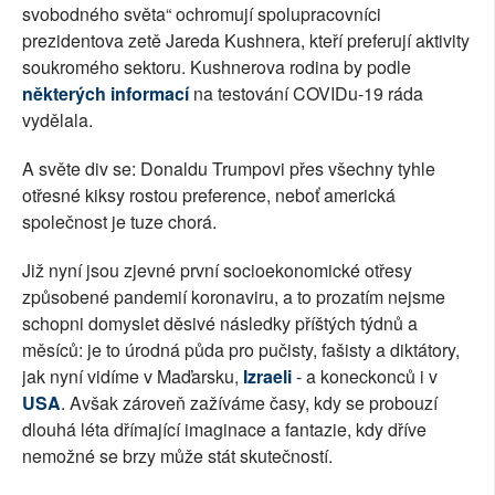
svobodného světa“ ochromují spolupracovníci
prezidentova zetě Jareda Kushnera, kteří preferují aktivity
soukromého sektoru. Kushnerova rodina by podle
některých informací
na testování COVIDu-19 ráda
vydělala.
A světe div se: Donaldu Trumpovi přes všechny tyhle
otřesné kiksy rostou preference, neboť americká
společnost je tuze chorá.
Již nyní jsou zjevné první socioekonomické otřesy
způsobené pandemií koronaviru, a to prozatím nejsme
schopni domyslet děsivé následky příštých týdnů a
měsíců: je to úrodná půda pro pučisty, fašisty a diktátory,
jak nyní vidíme v Maďarsku,
Izraeli
- a koneckonců i v
USA
. Avšak zároveň zažíváme časy, kdy se probouzí
dlouhá léta dřímající imaginace a fantazie, kdy dříve
nemožné se brzy může stát skutečností.