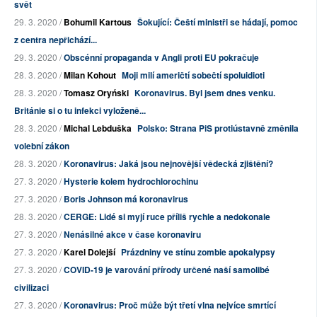
svět
29. 3. 2020 /
Bohumil Kartous
Šokující: Čeští ministři se hádají, pomoc
z centra nepřichází...
29. 3. 2020 /
Obscénní propaganda v Angli proti EU pokračuje
28. 3. 2020 /
Milan Kohout
Moji milí američtí sobečtí spoluidioti
28. 3. 2020 /
Tomasz Oryński
Koronavirus. Byl jsem dnes venku.
Británie si o tu infekci vyloženě...
28. 3. 2020 /
Michal Lebduška
Polsko: Strana PiS protiústavně změnila
volební zákon
28. 3. 2020 /
Koronavirus: Jaká jsou nejnovější vědecká zjištění?
27. 3. 2020 /
Hysterie kolem hydrochlorochinu
27. 3. 2020 /
Boris Johnson má koronavirus
28. 3. 2020 /
CERGE: Lidé si myjí ruce příliš rychle a nedokonale
27. 3. 2020 /
Nenásilné akce v čase koronaviru
27. 3. 2020 /
Karel Dolejší
Prázdniny ve stínu zombie apokalypsy
27. 3. 2020 /
COVID-19 je varování přírody určené naší samolibé
civilizaci
27. 3. 2020 /
Koronavirus: Proč může být třetí vlna nejvíce smrtící