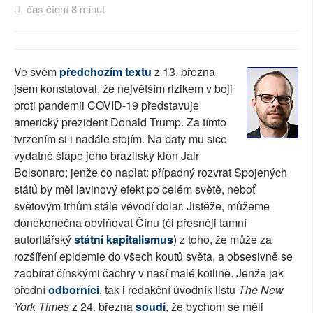
čas čtení 8 minut
SOCIÁLNÍ SÍTĚ
RUBRIKY
Ve svém
předchozím textu
z 13. března
PLNÁ VERZE STRÁNEK
jsem konstatoval, že největším rizikem v boji
proti pandemii COVID-19 představuje
americký prezident Donald Trump. Za tímto
tvrzením si i nadále stojím. Na paty mu sice
vydatně šlape jeho brazilský klon Jair
Bolsonaro; jenže co naplat: případný rozvrat Spojených
států by měl lavinový efekt po celém světě, neboť
světovým trhům stále vévodí dolar. Jistěže, můžeme
donekonečna obviňovat Čínu (či přesněji tamní
autoritářský
státní kapitalismus
) z toho, že může za
rozšíření epidemie do všech koutů světa, a obsesivně se
zaobírat čínskými čachry v naší malé kotlině. Jenže jak
přední
odborníci
, tak i redakční úvodník listu
The New
York Times
z 24. března
soudí
, že bychom se měli