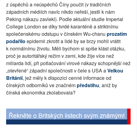
z úspěchů a neúspěchů Číny poučit (v tradičních
západních médiích navíc nikdo neřeší, jestli k nám
Peking nákazu zavlekl). Podle aktuální studie Imperial
College London se díky tvrdé karanténě a striktnímu
společenskému odstupu v čínském Wu-chanu
prozatím
podařilo
epidemii zkrotit a lidé by se brzy mohli vrátit
k normálnímu životu. Měli bychom si spíše klást otázku,
proč je autoritářský režim v zemi, kde žije více než
miliarda lidí, při potlačování virové nákazy schopnější než
„otevřené“ západní společnosti v čele s USA a
Velkou
Británií
, jež měly k dispozici cenné informace od
čínských odborníků ve značném
předstihu
, aniž by
čínská ekonomika zkolabovala?