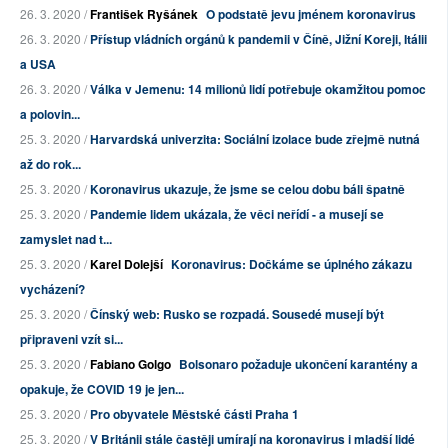
26. 3. 2020 /
František Ryšánek
O podstatě jevu jménem koronavirus
26. 3. 2020 /
Přístup vládních orgánů k pandemii v Číně, Jižní Koreji, Itálii
a USA
26. 3. 2020 /
Válka v Jemenu: 14 milionů lidí potřebuje okamžitou pomoc
a polovin...
25. 3. 2020 /
Harvardská univerzita: Sociální izolace bude zřejmě nutná
až do rok...
25. 3. 2020 /
Koronavirus ukazuje, že jsme se celou dobu báli špatně
25. 3. 2020 /
Pandemie lidem ukázala, že věci neřídí - a musejí se
zamyslet nad t...
25. 3. 2020 /
Karel Dolejší
Koronavirus: Dočkáme se úplného zákazu
vycházení?
25. 3. 2020 /
Čínský web: Rusko se rozpadá. Sousedé musejí být
připraveni vzít si...
25. 3. 2020 /
Fabiano Golgo
Bolsonaro požaduje ukončení karantény a
opakuje, že COVID 19 je jen...
25. 3. 2020 /
Pro obyvatele Městské části Praha 1
25. 3. 2020 /
V Británii stále častěji umírají na koronavirus i mladší lidé