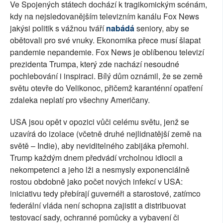
Ve Spojených státech dochází k tragikomickým scénám,
kdy na nejsledovanějším televizním kanálu Fox News
jakýsi politik s vážnou tváří
nabádá
seniory, aby se
obětovali pro své vnuky. Ekonomika přece musí šlapat
pandemie nepandemie. Fox News je oblíbenou televizí
prezidenta Trumpa, který zde nachází nesoudné
pochlebování i inspiraci. Bílý dům oznámil, že se země
světu otevře do Velikonoc, přičemž karanténní opatření
zdaleka neplatí pro všechny Američany.
USA jsou opět v opozici vůči celému světu, jenž se
uzavírá do izolace (včetně druhé nejlidnatější země na
světě – Indie), aby neviditelného zabijáka přemohl.
Trump každým dnem předvádí vrcholnou idiocii a
nekompetenci a jeho lži a nesmysly exponenciálně
rostou obdobně jako počet nových infekcí v USA:
iniciativu tedy přebírají guvernéři a starostové, zatímco
federální vláda není schopna zajistit a distribuovat
testovací sady, ochranné pomůcky a vybavení či