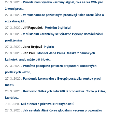
27. 3. 2020 /
Příroda nám vyslala varovný signál, říká šéfka OSN pro
životní pros...
27. 3. 2020 /
Ve Wuchanu se pozůstalým předávají tisíce uren: Čína o
rozsahu epid...
27. 3. 2020 /
Jiří Papoušek
Problém čtyř krizí
27. 3. 2020 /
V důsledku karantény se výrazně zvyšuje domácí násilí
proti ženám
27. 3. 2020 /
Jana Bryjová
Hybris
27. 3. 2020 /
Jan Paul
Monitor Jana Paula: Maska z dámských
kalhotek, aneb může být člově...
27. 3. 2020 /
Prosíme podepište petici za propuštění Asadových
politických vězňů,...
27. 3. 2020 /
Pandemie koronaviru v Evropě postavila venkov proti
městu
20. 3. 2020 /
Rozhovor Britských listů 266. Koronavirus: Tohle je krize,
která bu...
7. 6. 2020 /
Milí čtenáři a příznivci Britských listů
27. 3. 2020 /
Jak se stala Jižní Korea globálním vzorem pro porážku