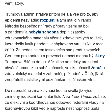
ventilátory.
Trumpova administrativa přitom dělala vše pro to, aby
epidemii nezvládla:
rozpustila
tým mající v rámci
Národní bezpečnostní rady připravit zemi na boj
s pandemií a
nebyla schopna
doplnit zásoby
zdravotnického materiálu včetně zdravotnických roušek,
které došly kvůli pandemii chřipkového viru H1N1 v roce
2009. Za nedostatkem testovacích sad produkovaných
Centrem pro kontrolu a prevenci nemocí mohou být
škrty
Trumpova Bílého domu. Ačkoli se americký prezident
chvástá americkou soběstačností, ve skutečnosti
žebrá
o
zdravotnický materiál v zahraničí, příkladně v Číně, již si
znepřátelil rasistickými poznámkami o čínském viru.
Do naprostého zmatku vnáší trochu světla již výše
zmíněný redakční komentář listu
New York Times
: zdá se,
že efektivní a koordinovanou odpověď federální vlády na
koronavirovou krizi vedle naprosté neschopnosti „šéfa