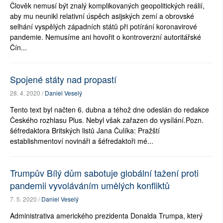
Člověk nemusí být znalý komplikovaných geopolitických reálií,
aby mu neunikl relativní úspěch asijských zemí a obrovské
selhání vyspělých západních států při potírání koronavirové
pandemie. Nemusíme ani hovořit o kontroverzní autoritářské
Čín...
Spojené státy nad propastí
28. 4. 2020 /
Daniel Veselý
Tento text byl načten 6. dubna a téhož dne odeslán do redakce
Českého rozhlasu Plus. Nebyl však zařazen do vysílání.Pozn.
šéfredaktora Britských listů Jana Čulíka: Pražští
establishmentoví novináři a šéfredaktoři mé...
Trumpův Bílý dům sabotuje globální tažení proti
pandemii vyvoláváním umělých konfliktů
7. 5. 2020 /
Daniel Veselý
Administrativa amerického prezidenta Donalda Trumpa, který