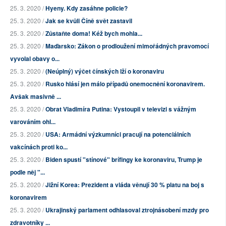
25. 3. 2020 /
Hyeny. Kdy zasáhne policie?
25. 3. 2020 /
Jak se kvůli Číně svět zastavil
25. 3. 2020 /
Zůstaňte doma! Kéž bych mohla...
25. 3. 2020 /
Maďarsko: Zákon o prodloužení mimořádných pravomocí
vyvolal obavy o...
25. 3. 2020 /
(Neúplný) výčet čínských lží o koronaviru
25. 3. 2020 /
Rusko hlásí jen málo případů onemocnění koronavirem.
Avšak masivně ...
25. 3. 2020 /
Obrat Vladimíra Putina: Vystoupil v televizi s vážným
varováním ohl...
25. 3. 2020 /
USA: Armádní výzkumníci pracují na potenciálních
vakcínách proti ko...
25. 3. 2020 /
Biden spustí "stínové" brífingy ke koronaviru, Trump je
podle něj "...
25. 3. 2020 /
Jižní Korea: Prezident a vláda věnují 30 % platu na boj s
koronavirem
25. 3. 2020 /
Ukrajinský parlament odhlasoval ztrojnásobení mzdy pro
zdravotníky ...