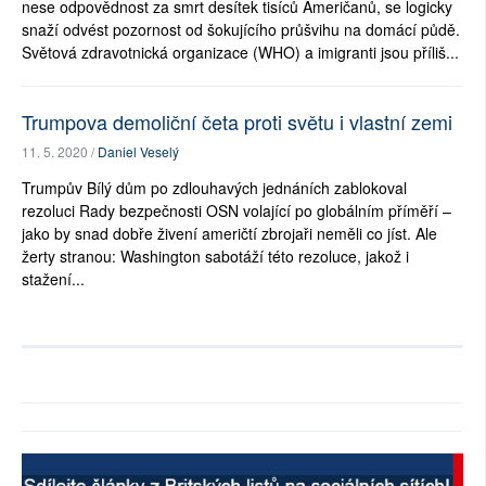
nese odpovědnost za smrt desítek tisíců Američanů, se logicky
snaží odvést pozornost od šokujícího průšvihu na domácí půdě.
Světová zdravotnická organizace (WHO) a imigranti jsou příliš...
Trumpova demoliční četa proti světu i vlastní zemi
11. 5. 2020 /
Daniel Veselý
Trumpův Bílý dům po zdlouhavých jednáních zablokoval
rezoluci Rady bezpečnosti OSN volající po globálním příměří –
jako by snad dobře živení američtí zbrojaři neměli co jíst. Ale
žerty stranou: Washington sabotáží této rezoluce, jakož i
stažení...