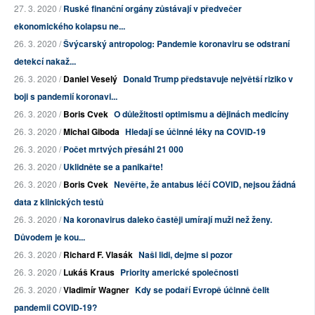
27. 3. 2020 /
Ruské finanční orgány zůstávají v předvečer
ekonomického kolapsu ne...
26. 3. 2020 /
Švýcarský antropolog: Pandemie koronaviru se odstraní
detekcí nakaž...
26. 3. 2020 /
Daniel Veselý
Donald Trump představuje největší riziko v
boji s pandemií koronavi...
26. 3. 2020 /
Boris Cvek
O důležitosti optimismu a dějinách medicíny
26. 3. 2020 /
Michal Giboda
Hledají se účinné léky na COVID-19
26. 3. 2020 /
Počet mrtvých přesáhl 21 000
26. 3. 2020 /
Uklidněte se a panikařte!
26. 3. 2020 /
Boris Cvek
Nevěřte, že antabus léčí COVID, nejsou žádná
data z klinických testů
26. 3. 2020 /
Na koronavirus daleko častěji umírají muži než ženy.
Důvodem je kou...
26. 3. 2020 /
Richard F. Vlasák
Naši lidi, dejme si pozor
26. 3. 2020 /
Lukáš Kraus
Priority americké společnosti
26. 3. 2020 /
Vladimír Wagner
Kdy se podaří Evropě účinně čelit
pandemii COVID-19?