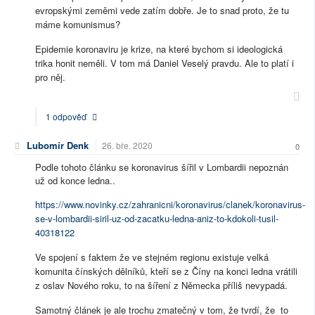
evropskými zeměmi vede zatím dobře. Je to snad proto, že tu
máme komunismus?
Epidemie koronaviru je krize, na které bychom si ideologická
trika honit neměli. V tom má Daniel Veselý pravdu. Ale to platí i
pro něj.
1 odpověď
Lubomír Denk
26. bře. 2020
0
Podle tohoto článku se koronavirus šířil v Lombardii nepoznán
už od konce ledna..
https://www.novinky.cz/zahranicni/koronavirus/clanek/koronavirus-
se-v-lombardii-siril-uz-od-zacatku-ledna-aniz-to-kdokoli-tusil-
40318122
Ve spojení s faktem že ve stejném regionu existuje velká
komunita čínských dělníků, kteří se z Číny na konci ledna vrátili
z oslav Nového roku, to na šíření z Německa příliš nevypadá.
Samotný článek je ale trochu zmatečný v tom, že tvrdí, že to