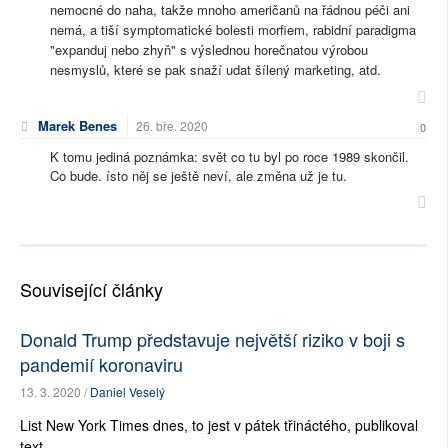
nemocné do naha, takže mnoho američanů na řádnou péči ani
nemá, a tiší symptomatické bolesti morfiem, rabidní paradigma
"expanduj nebo zhyň" s výslednou horečnatou výrobou
nesmyslů, které se pak snaží udat šílený marketing, atd.
Marek Benes
26. bře. 2020
0
K tomu jediná poznámka: svět co tu byl po roce 1989 skončil.
Co bude. ísto něj se ještě neví, ale změna už je tu.
Související články
Donald Trump představuje největší riziko v boji s
pandemií koronaviru
13. 3. 2020 /
Daniel Veselý
List New York Times dnes, to jest v pátek třináctého, publikoval
text, ...