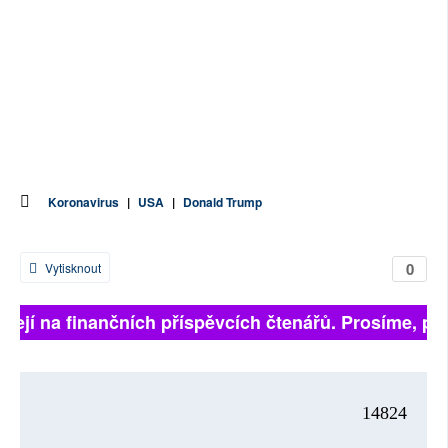
Koronavirus
|
USA
|
Donald Trump
0
Vytisknout
sejí na finančních příspěvcích čtenářů. Prosíme, přisp
14824