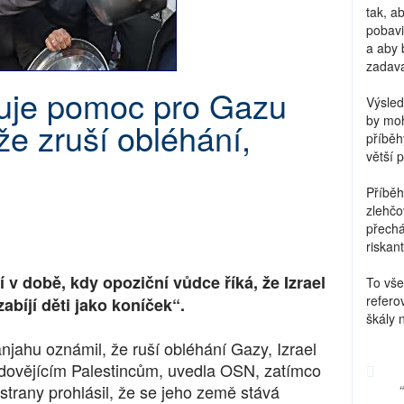
tak, a
pobavi
a aby 
zadava
okuje pomoc pro Gazu
Výsled
by moh
že zruší obléhání,
příběh
větší 
Příběh
zlehčo
přechá
riskant
 v době, kdy opoziční vůdce říká, že Izrael
To vše
refero
abíjí děti jako koníček“.
škály 
jahu oznámil, že ruší obléhání Gazy, Izrael
ladovějícím Palestincům, uvedla OSN, zatímco
trany prohlásil, že se jeho země stává