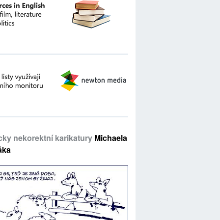
icky nekorektní karikatury
Michaela
áka