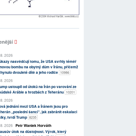
enější
 8. 2026
kazy nasvědčují tomu, že USA svrhly téměř
novou bombu na obytný dům v Íránu, přičemž
hynulo dvouleté dítě a jeho rodiče
10986
 8. 2026
ump ustoupil od útoků na Írán po varování ze
aúdské Arábie a hrozbách z Teheránu
10201
 8. 2026
vá jednání mezi USA a Íránem jsou pro
herán „poslední šancí“, jak zabránit eskalaci
lky, tvrdí Trump
8235
 8. 2026
Petr Waniek Horváth
ausův útok na důstojnost. Výrok, který