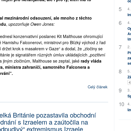
od
4.
In
al mezinárodní odsouzení, ale mnoho z těchto
4.
udu
,
upozorňuje Owen Jones:
Op
Am
ednesl konzervativní poslanec Kit Malthouse ohromující
i
 Hamishu Falconerovi, ministrovi pro Blízký východ z řad
2.
ší držet krok s masakrem v Gaze“ a dodal, že „zločiny se
P
tánie je signatářem různých úmluv ukládajících „pozitivní
za
a jiným zločinům, Malthouse se zeptal, jaké
rady vláda
s
a, ministra zahraničí, samotného Falconera a
5.
ování“.
Zá
4
Celý článek
3.
S
4.
Iz
elká Británie pozastavila obchodní
ednání s Izraelem a zaútočila na
odpudivý“ extremismus Izraele