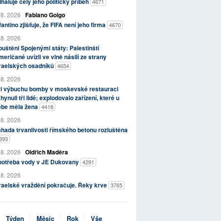
haluje celý jeho politický příběh
4671
 8. 2026
Fabiano Golgo
fantino zjišťuje, že FIFA není jeho firma
4670
 8. 2026
uštěni Spojenými státy: Palestinští
eričané uvízli ve vlně násilí ze strany
zraelských osadníků
4654
 8. 2026
ři výbuchu bomby v moskevské restauraci
hynuli tři lidé; explodovalo zařízení, které u
ebe měla žena
4418
 8. 2026
hada trvanlivosti římského betonu rozluštěna
393
 8. 2026
Oldřich Maděra
potřeba vody v JE Dukovany
4291
 8. 2026
raelské vraždění pokračuje. Řeky krve
3765
Týden
Měsíc
Rok
Vše