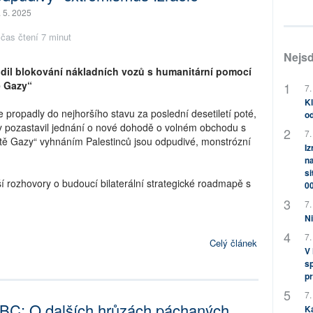
. 5. 2025
čas čtení 7 minut
Nejsd
dil blokování nákladních vozů s humanitární pomocí
ě Gazy“
7.
Kl
e propadly do nejhoršího stavu za poslední desetiletí poté,
od
my pozastavil jednání o nové dohodě o volném obchodu s
7.
čistě Gazy“ vyhnáním Palestinců jsou odpudivé, monstrózní
Iz
na
si
ší rozhovory o budoucí bilaterální strategické roadmapě s
0
7.
Ni
7.
Celý článek
V
sp
pr
7.
BC: O dalších hrůzách páchaných
K