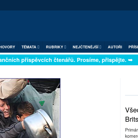
HOVORY
TÉMATA
RUBRIKY
NEJČTENĚJŠÍ
AUTOŘI
PŘÍS
a finančních příspěvcích čtenářů. Prosíme, přispějte. 
Všec
Brit
Primár
komerc