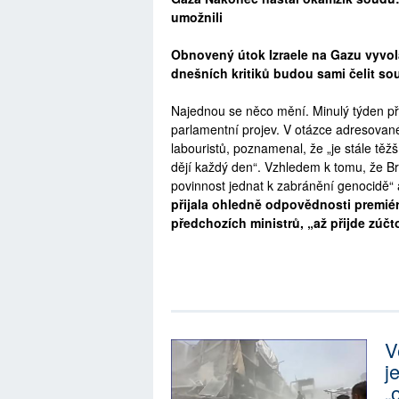
umožnili
Obnovený útok Izraele na Gazu vyvol
dnešních kritiků budou sami čelit so
Najednou se něco mění. Minulý týden př
parlamentní projev. V otázce adresované
labouristů, poznamenal, že „je stále těž
dějí každý den“. Vzhledem k tomu, že Bri
povinnost jednat k zabránění genocidě“ 
přijala ohledně odpovědnosti premiér
předchozích ministrů, „až přijde zúčt
V
j
„