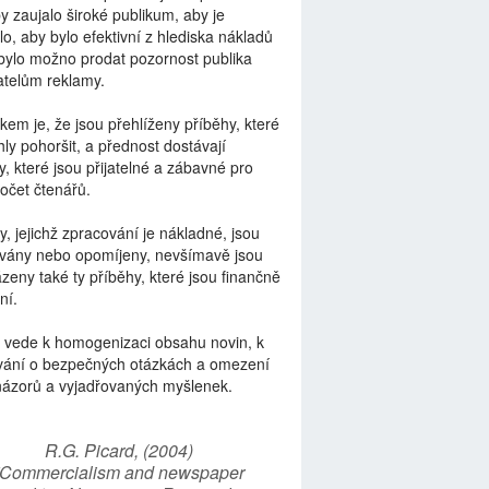
by zaujalo široké publikum, aby je
lo, aby bylo efektivní z hlediska nákladů
bylo možno prodat pozornost publika
telům reklamy.
kem je, že jsou přehlíženy příběhy, které
ly pohoršit, a přednost dostávají
y, které jsou přijatelné a zábavné pro
počet čtenářů.
y, jejichž zpracování je nákladné, jsou
vány nebo opomíjeny, nevšímavě jsou
zeny také ty příběhy, které jsou finančně
ní.
 vede k homogenizaci obsahu novin, k
vání o bezpečných otázkách a omezení
názorů a vyjadřovaných myšlenek.
R.G. Picard, (2004)
“Commercialism and newspaper