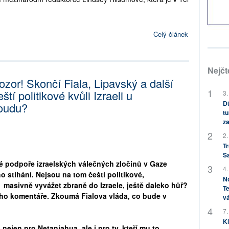
Celý článek
Nejčt
ozor! Skončí Fiala, Lipavský a další
eští politikové kvůli Izraeli u
3.
Dů
soudu?
tu
za
2.
Tr
S
é podpoře izraelských válečných zločinů v Gaze
4.
 stíhání. Nejsou na tom čeští politikové,
No
masivně vyvážet zbraně do Izraele, ještě daleko hůř?
Te
ého komentáře. Zkoumá Fialova vláda, co bude v
vá
7.
Kl
ejen pro Netanjahua, ale i pro ty, kteří mu to