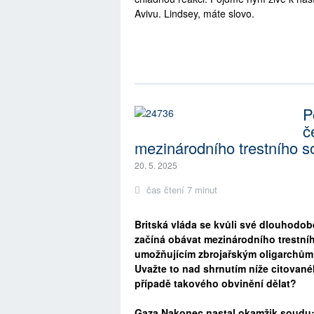
Avivu. Lindsey, máte slovo.
P
č
mezinárodního trestního 
20. 5. 2025
čas čtení 7 minut
Britská vláda se kvůli své dlouhodob
začíná obávat mezinárodního trestního
umožňujícím zbrojařským oligarchům 
Uvažte to nad shrnutím níže citovan
případě takového obvinění dělat?
Gaza Nakonec nastal okamžik soudu: n