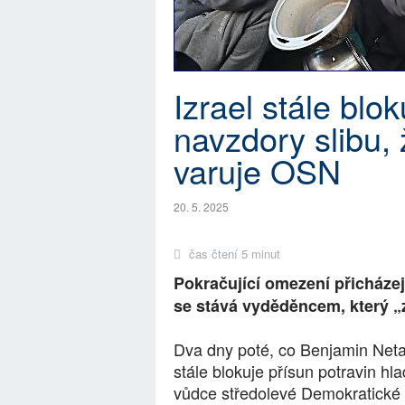
Izrael stále bl
navzdory slibu, 
varuje OSN
20. 5. 2025
čas čtení 5 minut
Pokračující omezení přicházejí
se stává vyděděncem, který „z
Dva dny poté, co Benjamin Netan
stále blokuje přísun potravin h
vůdce středolevé Demokratické s