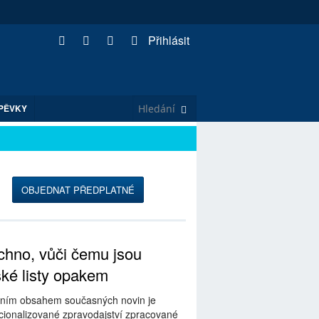
Přihlásit
PĚVKY
➥
OBJEDNAT PŘEDPLATNÉ
hno, vůči čemu jsou
ské listy opakem
ním obsahem současných novin je
ionalizované zpravodajství zpracované