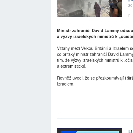
20
Ministr zahraničí David Lammy odsou
a výzvy izraelských ministrů k „očist
Vztahy mezi Velkou Británií a Izraelem s
co britský ministr zahraničí David Lam
tím, že výzvy izraelských ministrů k „o
a extremistické.
Rovněž uvedl, že se přezkoumávají i šir
Izraelem.
B