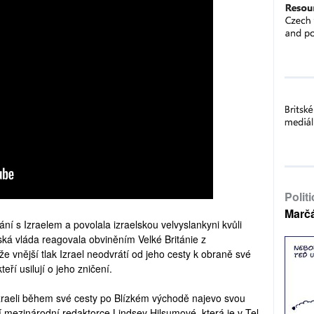
Polit
Marč
ání s Izraelem a povolala izraelskou velvyslankyni kvůli
ská vláda reagovala obviněním Velké Británie z
že vnější tlak Izrael neodvrátí od jeho cesty k obraně své
eří usilují o jeho zničení.
Izraeli během své cesty po Blízkém východě najevo svou
í mezinárodní redaktorce Lindsey Hilsumové, která je v Tel