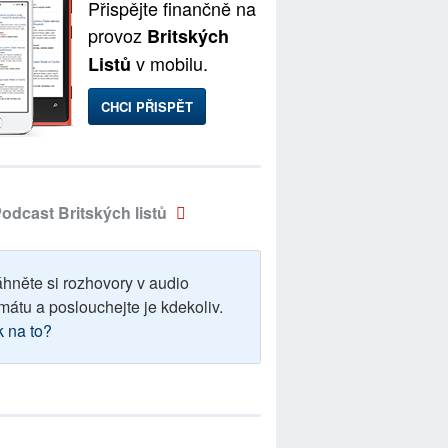
Přispějte finančně na
provoz
Britských
v mobilu.
Listů
CHCI PŘISPĚT
odcast Britských listů
áhněte si rozhovory v audio
mátu a poslouchejte je kdekoliv.
k na to?