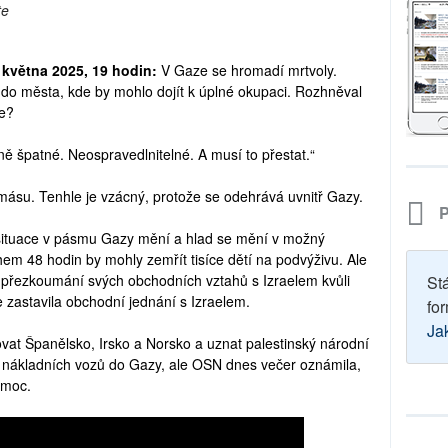
te
 května 2025, 19 hodin:
V Gaze se hromadí mrtvoly.
í do města, kde by mohlo dojít k úplné okupaci. Rozhněval
le?
ně špatné. Neospravedlnitelné. A musí to přestat.“
amásu. Tenhle je vzácný, protože se odehrává uvnitř Gazy.
P
 situace v pásmu Gazy mění a hlad se mění v možný
m 48 hodin by mohly zemřít tisíce dětí na podvýživu. Ale
přezkoumání svých obchodních vztahů s Izraelem kvůli
St
e zastavila obchodní jednání s Izraelem.
for
Ja
vat Španělsko, Irsko a Norsko a uznat palestinský národní
00 nákladních vozů do Gazy, ale OSN dnes večer oznámila,
omoc.