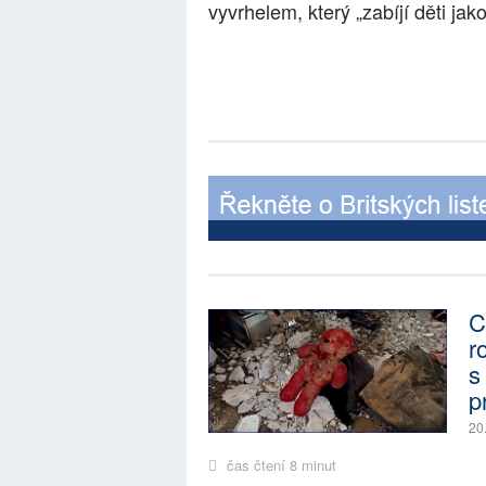
vyvrhelem, který „zabíjí děti jak
C
r
s
p
20
čas čtení 8 minut