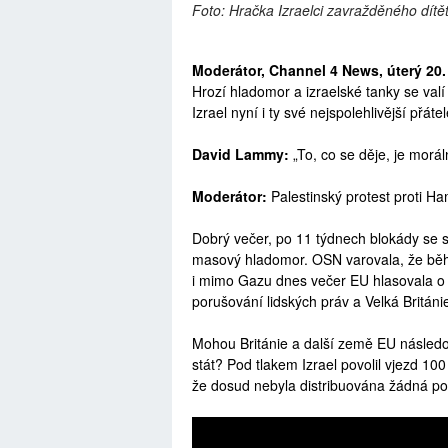
Foto: Hračka Izraelci zavražděného dítě
Moderátor, Channel 4 News, úterý 20.
Hrozí hladomor a izraelské tanky se val
Izrael nyní i ty své nejspolehlivější přáte
David Lammy:
„To, co se děje, je morál
Moderátor:
Palestinský protest proti H
Dobrý večer, po 11 týdnech blokády se
masový hladomor. OSN varovala, že běhe
i mimo Gazu dnes večer EU hlasovala o 
porušování lidských práv a Velká Británi
Mohou Británie a další země EU následo
stát? Pod tlakem Izrael povolil vjezd 1
že dosud nebyla distribuována žádná p