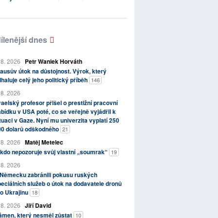
ílenější dnes
 8. 2026
Petr Waniek Horváth
ausův útok na důstojnost. Výrok, který
haluje celý jeho politický příběh
146
 8. 2026
raelský profesor přišel o prestižní pracovní
bídku v USA poté, co se veřejně vyjádřil k
tuaci v Gaze. Nyní mu univerzita vyplatí 250
00 dolarů odškodného
21
 8. 2026
Matěj Metelec
kdo nepozoruje svůj vlastní „soumrak“
19
 8. 2026
 Německu zabránili pokusu ruských
eciálních služeb o útok na dodavatele dronů
o Ukrajinu
18
 8. 2026
Jiří David
ámen, který nesměl zůstat
10