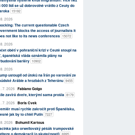
smyslná hysterie kvůli imigrantům: Více než
 000 lidí se už dobrovolně vrátilo z Ceuty do
aroka
15192
 8. 2026
ocking: The current questionable Czech
vernment blocks the access of journalists it
es not like to its news conferences
15072
 8. 2026
čet obětí v pohraniční krizi v Ceutě stoupl na
, španělská vláda oznámila plány na
ybudování bariéry
10902
 8. 2026
ump ustoupil od útoků na Írán po varování ze
aúdské Arábie a hrozbách z Teheránu
9455
. 7. 2026
Fabiano Golgo
álie zavírá dveře, kterými sama prošla
8179
. 7. 2026
Boris Cvek
emiér musí rychle zakročit proti Španělsku,
esně jak by to chtěl Putin
7227
 8. 2026
Bohumil Kartous
acinka jako orwellovský pěšák trumpovské
titeze o demokracii (o skutečnosti)
6995