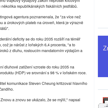
 jeho vlajkový výdajový zákon neprošel klíčovým
několika republikánských fiskálních jestřábů.
atingová agentura poznamenala, že "za více než
hu a úrokových plateb na úroveň, která je výrazně
tátů".
erální deficity se do roku 2035 rozšíří na téměř
což je nárůst z loňských 6,4 procenta, "a to
úroků z dluhu, rostoucím mandatorním výdajům a
ní dluhové zatížení vzroste do roku 2035 na
roduktu (HDP) ve srovnání s 98 % v loňském roce.
editel komunikace Steven Cheung kritizoval hlavního
Zandiho.
 Znovu a znovu se ukázalo, že se mýlil," napsal