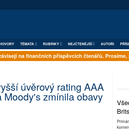
HOVORY
TÉMATA
RUBRIKY
NEJČTENĚJŠÍ
AUTOŘI
PŘÍS
visejí na finančních příspěvcích čtenářů. Prosíme, př
vyšší úvěrový rating AAA
a Moody's zmínila obavy
Všec
Brit
Primár
komerc