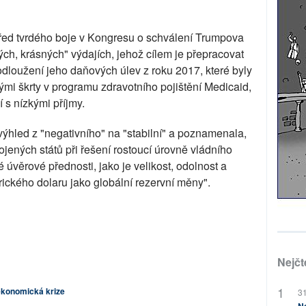
řed tvrdého boje v Kongresu o schválení Trumpova
ch, krásných" výdajích, jehož cílem je přepracovat
odloužení jeho daňových úlev z roku 2017, které byly
mi škrty v programu zdravotního pojištění Medicaid,
í s nízkými příjmy.
výhled z "negativního" na "stabilní" a poznamenala,
ených států při řešení rostoucí úrovně vládního
úvěrové přednosti, jako je velikost, odolnost a
ického dolaru jako globální rezervní měny".
Nejčt
 ekonomická krize
31