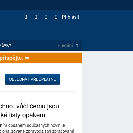
Přihlásit
PĚVKY
ispějte. ➥
OBJEDNAT PŘEDPLATNÉ
hno, vůči čemu jsou
ské listy opakem
ním obsahem současných novin je
ionalizované zpravodajství zpracované