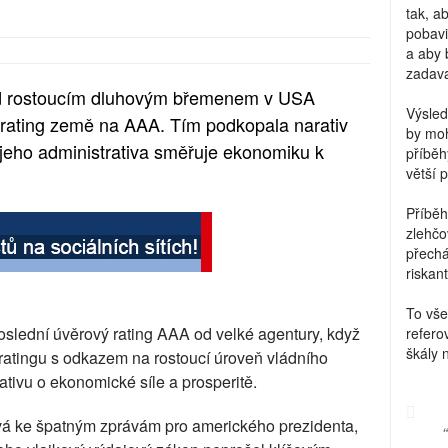
tak, a
pobavi
a aby 
zadava
ed rostoucím dluhovým břemenem v USA
Výsled
ý rating země na AAA. Tím podkopala narativ
by moh
jeho administrativa směřuje ekonomiku k
příběh
větší 
Příběh
zlehčo
přechá
riskant
To vše
poslední úvěrový rating AAA od velké agentury, když
refero
škály 
ratingu s odkazem na rostoucí úroveň vládního
tivu o ekonomické síle a prosperitě.
ívá ke špatným zprávám pro amerického prezidenta,