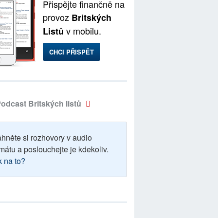
Přispějte finančně na
provoz
Britských
v mobilu.
Listů
CHCI PŘISPĚT
odcast Britských listů
áhněte si rozhovory v audio
mátu a poslouchejte je kdekoliv.
k na to?