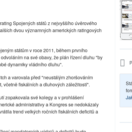
rating Spojených států z nejvyššího úvěrového
dalších dvou významných amerických ratingových
pojeným státům v roce 2011, během prvního
odvoláním na své obavy, že plán řízení dluhu "by
P
dobé dynamiky vládního dluhu".
Fitch a varovala před "neustálým zhoršováním
St
, včetně fiskálních a dluhových záležitostí".
for
í zopakovala své kolegy a v prohlášení
Ja
erické administrativy a Kongres se nedokázaly
átila trend velkých ročních fiskálních deficitů a
ížení mandatorních výdajů a deficitů bude