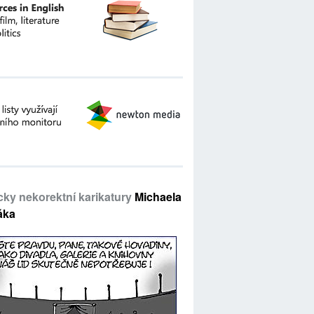
icky nekorektní karikatury
Michaela
áka