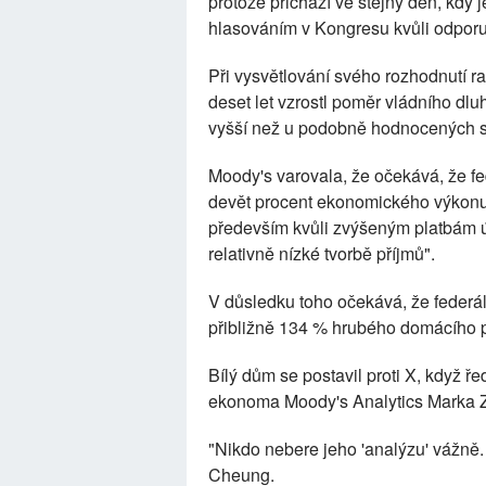
protože přichází ve stejný den, kdy
hlasováním v Kongresu kvůli odporu 
Při vysvětlování svého rozhodnutí r
deset let vzrostl poměr vládního dlu
vyšší než u podobně hodnocených s
Moody's varovala, že očekává, že fed
devět procent ekonomického výkonu, 
především kvůli zvýšeným platbám 
relativně nízké tvorbě příjmů".
V důsledku toho očekává, že federál
přibližně 134 % hrubého domácího p
Bílý dům se postavil proti X, když ř
ekonoma Moody's Analytics Marka 
"Nikdo nebere jeho 'analýzu' vážně.
Cheung.