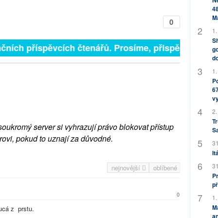
Ne
48
M
0
1.
Sh
čních příspěvcích čtenářů. Prosíme, přispějte. ➥
go
do
1.
Po
67
v
2.
Tr
soukromý server si vyhrazují právo blokovat přístup
S
rovi, pokud to uznají za důvodné.
31
It
31
nejnovější
oblíbené
Pr
př
0
1.
M
cucá z prstu.
an