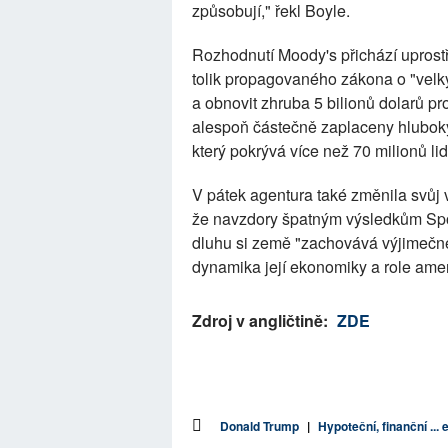
způsobují," řekl Boyle.
Rozhodnutí Moody's přichází uprost
tolik propagovaného zákona o "velký
a obnovit zhruba 5 bilionů dolarů pr
alespoň částečně zaplaceny hluboký
který pokrývá více než 70 milionů lid
V pátek agentura také změnila svůj 
že navzdory špatným výsledkům Spoj
dluhu si země "zachovává výjimečné 
dynamika její ekonomiky a role amer
Zdroj v angličtině:
ZDE
Donald Trump
|
Hypoteční, finanční ...