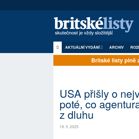
AKTUÁLNÍ VYDÁNÍ
ARCHIV
ROZ
Britské listy plně zá
USA přišly o nej
poté, co agentur
z dluhu
19. 5. 2025