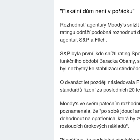
"Fiskální dům není v pořádku"
Rozhodnutí agentury Moody's snížit 
ratingu odráží podobná rozhodnutí 
agentur, S&P a Fitch.
S&P byla první, kdo snížil rating S
funkčního období Baracka Obamy, s 
byl nezbytný ke stabilizaci středně
O dvanáct let později následovala 
standardů řízení za posledních 20 let
Moody's ve svém pátečním rozhodnut
poznamenala, že "po sobě jdoucí am
dohodnout na opatřeních, která by zvr
rostoucích úrokových nákladů".
"Nevěříme, že podstatné víceleté sn