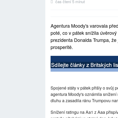
čas čtení 5 minut
Agentura Moody's varovala př
poté, co v pátek snížila úvěrov
prezidenta Donalda Trumpa, že 
prosperitě.
Spojené státy v pátek přišly o svůj 
agentura Moody's oznámila snížení 
dluhu a zasadila ránu Trumpovu nara
Snížení ratingu na Aa1 z Aaa přisp