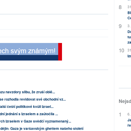
31
BB
C
3.
Dů
tu
za
31
Iz
zu navzdory slibu, že zruší oblé...
e rozhodla revidovat své obchodní vz...
Nejsd
ší čeští politikové kvůli Izrael...
ní jednání s Izraelem a zaútočila ...
6.
Ja
ch Izraelem v Gaze svědčí vyznamenaný...
ře
 dějin: Gaza je varšavským ghettem našeho století