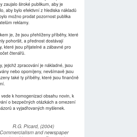
by zaujalo široké publikum, aby je
lo, aby bylo efektivní z hlediska nákladů
bylo možno prodat pozornost publika
telům reklamy.
kem je, že jsou přehlíženy příběhy, které
ly pohoršit, a přednost dostávají
y, které jsou přijatelné a zábavné pro
počet čtenářů.
y, jejichž zpracování je nákladné, jsou
vány nebo opomíjeny, nevšímavě jsou
zeny také ty příběhy, které jsou finančně
ní.
 vede k homogenizaci obsahu novin, k
vání o bezpečných otázkách a omezení
názorů a vyjadřovaných myšlenek.
R.G. Picard, (2004)
“Commercialism and newspaper