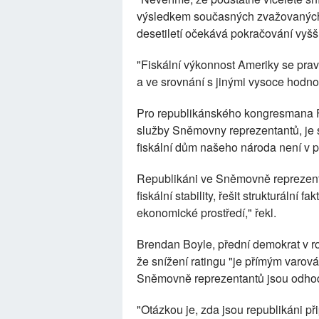
výsledkem současných zvažovaných f
desetiletí očekává pokračování vyšší
"Fiskální výkonnost Ameriky se pravd
a ve srovnání s jinými vysoce hodno
Pro republikánského kongresmana Fr
služby Sněmovny reprezentantů, je s
fiskální dům našeho národa není v 
Republikáni ve Sněmovně reprezent
fiskální stability, řešit strukturální
ekonomické prostředí," řekl.
Brendan Boyle, přední demokrat v r
že snížení ratingu "je přímým varová
Sněmovně reprezentantů jsou odhodl
"Otázkou je, zda jsou republikáni př