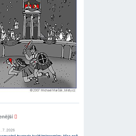
enější
. 7. 2026