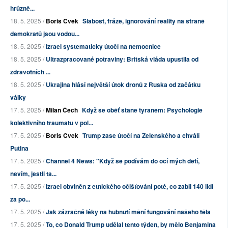
hrůzně...
18. 5. 2025 /
Boris Cvek
Slabost, fráze, ignorování reality na straně
demokratů jsou vodou...
18. 5. 2025 /
Izrael systematicky útočí na nemocnice
18. 5. 2025 /
Ultrazpracované potraviny: Britská vláda upustila od
zdravotních ...
18. 5. 2025 /
Ukrajina hlásí největší útok dronů z Ruska od začátku
války
17. 5. 2025 /
Milan Čech
Když se oběť stane tyranem: Psychologie
kolektivního traumatu v pol...
17. 5. 2025 /
Boris Cvek
Trump zase útočí na Zelenského a chválí
Putina
17. 5. 2025 /
Channel 4 News: "Když se podívám do očí mých dětí,
nevím, jestli ta...
17. 5. 2025 /
Izrael obviněn z etnického očišťování poté, co zabil 140 lidí
za po...
17. 5. 2025 /
Jak zázračné léky na hubnutí mění fungování našeho těla
17. 5. 2025 /
To, co Donald Trump udělal tento týden, by mělo Benjamina