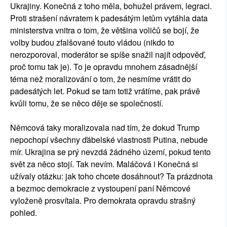
Ukrajiny. Konečná z toho měla, bohužel právem, legraci.
Proti strašení návratem k padesátým letům vytáhla data
ministerstva vnitra o tom, že většina voličů se bojí, že
volby budou zfalšované touto vládou (nikdo to
nerozporoval, moderátor se spíše snažil najít odpověď,
proč tomu tak je). To je opravdu mnohem zásadnější
téma než moralizování o tom, že nesmíme vrátit do
padesátých let. Pokud se tam totiž vrátíme, pak právě
kvůli tomu, že se něco děje se společností.
Němcová taky moralizovala nad tím, že dokud Trump
nepochopí všechny ďábelské vlastnosti Putina, nebude
mír. Ukrajina se prý nevzdá žádného území, pokud tento
svět za něco stojí. Tak nevím. Maláčová i Konečná si
užívaly otázku: jak toho chcete dosáhnout? Ta prázdnota
a bezmoc demokracie z vystoupení paní Němcové
vyloženě prosvítala. Pro demokrata opravdu strašný
pohled.