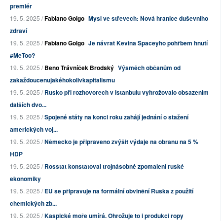
premiér
19. 5. 2025 /
Fabiano Golgo
Mysl ve střevech: Nová hranice duševního
zdraví
19. 5. 2025 /
Fabiano Golgo
Je návrat Kevina Spaceyho pohřbem hnutí
#MeToo?
19. 5. 2025 /
Beno Trávníček Brodský
Výsměch občanům od
zakaždoucenujakéhokolivkapitalismu
19. 5. 2025 /
Rusko při rozhovorech v Istanbulu vyhrožovalo obsazením
dalších dvo...
19. 5. 2025 /
Spojené státy na konci roku zahájí jednání o stažení
amerických voj...
19. 5. 2025 /
Německo je připraveno zvýšit výdaje na obranu na 5 %
HDP
19. 5. 2025 /
Rosstat konstatoval trojnásobné zpomalení ruské
ekonomiky
19. 5. 2025 /
EU se připravuje na formální obvinění Ruska z použití
chemických zb...
19. 5. 2025 /
Kaspické moře umírá. Ohrožuje to i produkci ropy