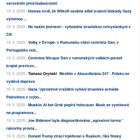
varováním před budoucností
19. 5. 2025 /
Hamas tvrdí, že Witkoff osobně slíbil zrušení blokády Gazy
výměnou ...
19. 5. 2025 /
Ne naším jménem! - vyhostěte izraelskou velvyslankyni v
ČR
19. 5. 2025 /
Volby v Evropě: v Rumunsku vítězí centrista Dan, v
Portugalsku ved...
19. 5. 2025 /
Centrista Nicuşor Dan v rumunských volbách porazil
krajně pravicov...
19. 5. 2025 /
Tomasz Oryński
Mezitím v Absurdistánu 247 - Polsko se
vydává doprava
19. 5. 2025 /
Gaza: Uprostřed vraždění vyhání izraelská armáda
Palestince z (vybo...
19. 5. 2025 /
Muskův AI bot Grok popírá holocaust. Musk se vymlouvá
na programova...
19. 5. 2025 /
Joe Bidenovi byla diagnostikována „agresivní forma“
rakoviny prosta...
19. 5. 2025 /
Donald Trump ztrácí trpělivost s Ruskem, říká finský