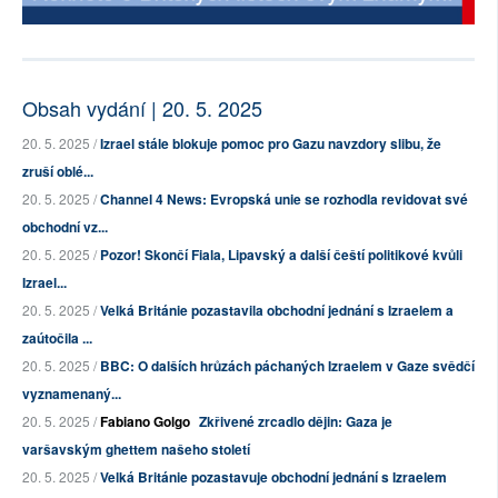
Obsah vydání | 20. 5. 2025
20. 5. 2025 /
Izrael stále blokuje pomoc pro Gazu navzdory slibu, že
zruší oblé...
20. 5. 2025 /
Channel 4 News: Evropská unie se rozhodla revidovat své
obchodní vz...
20. 5. 2025 /
Pozor! Skončí Fiala, Lipavský a další čeští politikové kvůli
Izrael...
20. 5. 2025 /
Velká Británie pozastavila obchodní jednání s Izraelem a
zaútočila ...
20. 5. 2025 /
BBC: O dalších hrůzách páchaných Izraelem v Gaze svědčí
vyznamenaný...
20. 5. 2025 /
Fabiano Golgo
Zkřivené zrcadlo dějin: Gaza je
varšavským ghettem našeho století
20. 5. 2025 /
Velká Británie pozastavuje obchodní jednání s Izraelem