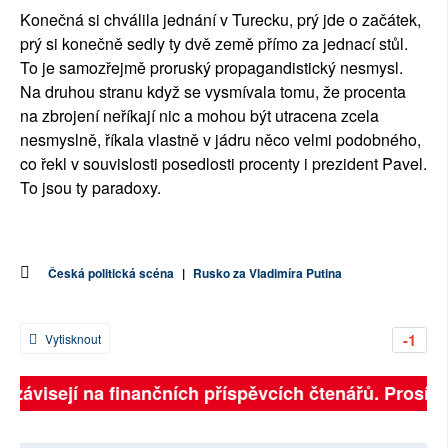
Konečná si chválila jednání v Turecku, prý jde o začátek,
prý si konečně sedly ty dvě země přímo za jednací stůl.
To je samozřejmě proruský propagandistický nesmysl.
Na druhou stranu když se vysmívala tomu, že procenta
na zbrojení neříkají nic a mohou být utracena zcela
nesmyslně, říkala vlastně v jádru něco velmi podobného,
co řekl v souvislosti posedlosti procenty i prezident Pavel.
To jsou ty paradoxy.
Česká politická scéna
|
Rusko za Vladimíra Putina
-1
Vytisknout
ě závisejí na finančních příspěvcích čtenářů. Prosíme,