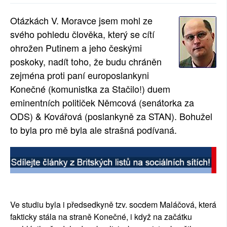
SOCIÁLNÍ SÍTĚ
Otázkách V. Moravce jsem mohl ze
svého pohledu člověka, který se cítí
RUBRIKY
ohrožen Putinem a jeho českými
PLNÁ VERZE STRÁNEK
poskoky, nadít toho, že budu chráněn
zejména proti paní europoslankyni
Konečné (komunistka za Stačilo!) duem
eminentních političek Němcová (senátorka za
ODS) & Kovářová (poslankyně za STAN). Bohužel
to byla pro mě byla ale strašná podívaná.
Ve studiu byla i předsedkyně tzv. socdem Maláčová, která
fakticky stála na straně Konečné, i když na začátku