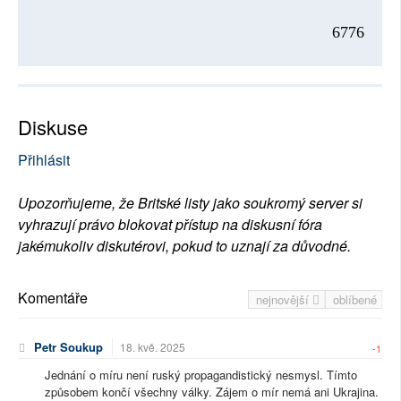
6776
Diskuse
Přihlásit
Upozorňujeme, že Britské listy jako soukromý server si
vyhrazují právo blokovat přístup na diskusní fóra
jakémukoliv diskutérovi, pokud to uznají za důvodné.
Komentáře
nejnovější
oblíbené
Petr Soukup
18. kvě. 2025
-1
Jednání o míru není ruský propagandistický nesmysl. Tímto
způsobem končí všechny války. Zájem o mír nemá ani Ukrajina.