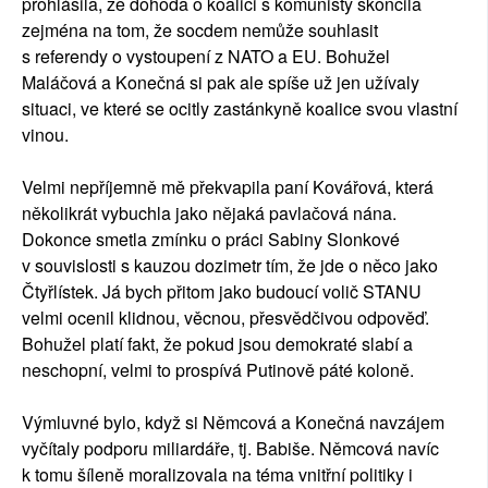
prohlásila, že dohoda o koalici s komunisty skončila
zejména na tom, že socdem nemůže souhlasit
s referendy o vystoupení z NATO a EU. Bohužel
Maláčová a Konečná si pak ale spíše už jen užívaly
situaci, ve které se ocitly zastánkyně koalice svou vlastní
vinou.
Velmi nepříjemně mě překvapila paní Kovářová, která
několikrát vybuchla jako nějaká pavlačová nána.
Dokonce smetla zmínku o práci Sabiny Slonkové
v souvislosti s kauzou dozimetr tím, že jde o něco jako
Čtyřlístek. Já bych přitom jako budoucí volič STANU
velmi ocenil klidnou, věcnou, přesvědčivou odpověď.
Bohužel platí fakt, že pokud jsou demokraté slabí a
neschopní, velmi to prospívá Putinově páté koloně.
Výmluvné bylo, když si Němcová a Konečná navzájem
vyčítaly podporu miliardáře, tj. Babiše. Němcová navíc
k tomu šíleně moralizovala na téma vnitřní politiky i