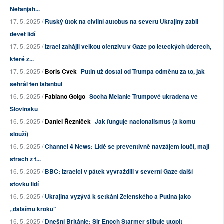
Netanjah...
17. 5. 2025 /
Ruský útok na civilní autobus na severu Ukrajiny zabil
devět lidí
17. 5. 2025 /
Izrael zahájil velkou ofenzivu v Gaze po leteckých úderech,
které z...
17. 5. 2025 /
Boris Cvek
Putin už dostal od Trumpa odměnu za to, jak
sehrál ten Istanbul
16. 5. 2025 /
Fabiano Golgo
Socha Melanie Trumpové ukradena ve
Slovinsku
16. 5. 2025 /
Daniel Řezníček
Jak funguje nacionalismus (a komu
slouží)
16. 5. 2025 /
Channel 4 News: Lidé se preventivně navzájem loučí, mají
strach z t...
16. 5. 2025 /
BBC: Izraelci v pátek vyvraždili v severní Gaze další
stovku lidí
16. 5. 2025 /
Ukrajina vyzývá k setkání Zelenského a Putina jako
„dalšímu kroku“
16. 5. 2025 /
Dnešní Británie: Sir Enoch Starmer slibuje utopit