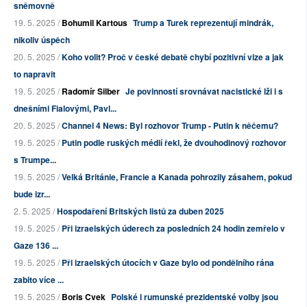
sněmovně
19. 5. 2025 /
Bohumil Kartous
Trump a Turek reprezentují mindrák,
nikoliv úspěch
20. 5. 2025 /
Koho volit? Proč v české debatě chybí pozitivní vize a jak
to napravit
19. 5. 2025 /
Radomír Silber
Je povinností srovnávat nacistické lži i s
dnešními Fialovými, Pavl...
20. 5. 2025 /
Channel 4 News: Byl rozhovor Trump - Putin k něčemu?
19. 5. 2025 /
Putin podle ruských médií řekl, že dvouhodinový rozhovor
s Trumpe...
19. 5. 2025 /
Velká Británie, Francie a Kanada pohrozily zásahem, pokud
bude izr...
2. 5. 2025 /
Hospodaření Britských listů za duben 2025
19. 5. 2025 /
Při izraelských úderech za posledních 24 hodin zemřelo v
Gaze 136 ...
19. 5. 2025 /
Při izraelských útocích v Gaze bylo od pondělního rána
zabito více ...
19. 5. 2025 /
Boris Cvek
Polské i rumunské prezidentské volby jsou