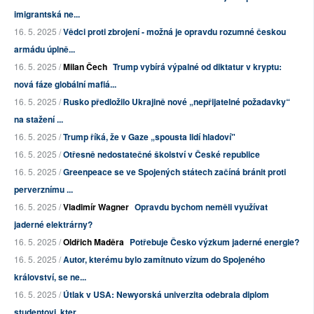
imigrantská ne...
16. 5. 2025 /
Vědci proti zbrojení - možná je opravdu rozumné českou
armádu úplně...
16. 5. 2025 /
Milan Čech
Trump vybírá výpalné od diktatur v kryptu:
nová fáze globální mafiá...
16. 5. 2025 /
Rusko předložilo Ukrajině nové „nepřijatelné požadavky“
na stažení ...
16. 5. 2025 /
Trump říká, že v Gaze „spousta lidí hladoví"
16. 5. 2025 /
Otřesně nedostatečné školství v České republice
16. 5. 2025 /
Greenpeace se ve Spojených státech začíná bránit proti
perverznímu ...
16. 5. 2025 /
Vladimír Wagner
Opravdu bychom neměli využívat
jaderné elektrárny?
16. 5. 2025 /
Oldřich Maděra
Potřebuje Česko výzkum jaderné energie?
16. 5. 2025 /
Autor, kterému bylo zamítnuto vízum do Spojeného
království, se ne...
16. 5. 2025 /
Útlak v USA: Newyorská univerzita odebrala diplom
studentovi, kter...