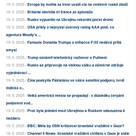
19. 5. 2025 /
Evropa by mohla za trest uvalit cla na veškeré ruské zboží
19. 5. 2025 /
Británie obvinila tři Íránce ze špionáže
19. 5. 2025 /
Rusko vypustilo na Ukrajinu rekordní počet dronů
19. 5. 2025 /
USA přišly o nejvyšší úvěrový rating AAA poté, co
agentura Moody's ...
19. 5. 2025 /
Fantazie Donalda Trumpa o stíhačce F-55 nedává příliš
smysl
19. 5. 2025 /
Trump oznámil telefonický rozhovor s Putinem
19. 5. 2025 /
Rusko se připravuje na vleklou válku a záměrně zdržuje
vyjednávací ...
19. 5. 2025 /
Čína poskytla Pákistánu ve válce satelitní podporu, tvrdí
indická o...
19. 5. 2025 /
Velká americká města se propadají - v důsledku čerpání
podzemní vod...
19. 5. 2025 /
Proč byla jednání mezi Ukrajinou a Ruskem odsouzena k
nezdaru
19. 5. 2025 /
BBC: Měla by OSN kritizovat Izraelské vraždění v Gaze?
18. 5. 2025 /
Channel 4 News: Izraelské vraždění civilistů v Gaze je stále