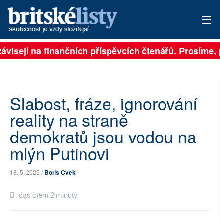
ávisejí na finančních příspěvcích čtenářů. Prosíme, p
PŘIHLÁSIT
AKTUÁLNÍ VYDÁNÍ
ARCHIV
Slabost, fráze, ignorování
reality na straně
ROZHOVORY
demokratů jsou vodou na
TÉMATA
mlýn Putinovi
NEJČTENĚJŠÍ ZA 7 DNÍ
18. 5. 2025 /
Boris Cvek
AUTOŘI
čas čtení 2 minuty
PŘÍSPĚVKY NA PROVOZ