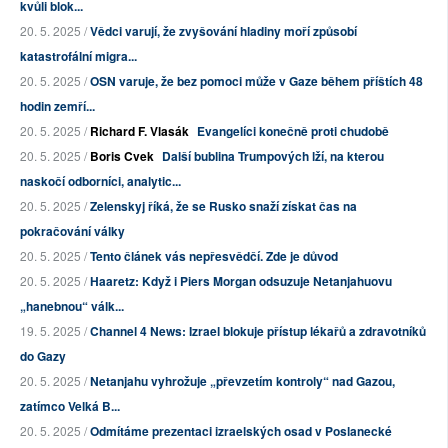
kvůli blok...
20. 5. 2025 /
Vědci varují, že zvyšování hladiny moří způsobí
katastrofální migra...
20. 5. 2025 /
OSN varuje, že bez pomoci může v Gaze během příštích 48
hodin zemří...
20. 5. 2025 /
Richard F. Vlasák
Evangelíci konečně proti chudobě
20. 5. 2025 /
Boris Cvek
Další bublina Trumpových lží, na kterou
naskočí odborníci, analytic...
20. 5. 2025 /
Zelenskyj říká, že se Rusko snaží získat čas na
pokračování války
20. 5. 2025 /
Tento článek vás nepřesvědčí. Zde je důvod
20. 5. 2025 /
Haaretz: Když i Piers Morgan odsuzuje Netanjahuovu
„hanebnou“ válk...
19. 5. 2025 /
Channel 4 News: Izrael blokuje přístup lékařů a zdravotníků
do Gazy
20. 5. 2025 /
Netanjahu vyhrožuje „převzetím kontroly“ nad Gazou,
zatímco Velká B...
20. 5. 2025 /
Odmítáme prezentaci izraelských osad v Poslanecké