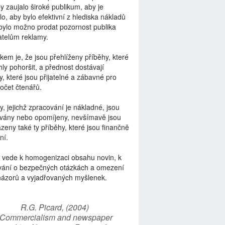
by zaujalo široké publikum, aby je
lo, aby bylo efektivní z hlediska nákladů
bylo možno prodat pozornost publika
telům reklamy.
kem je, že jsou přehlíženy příběhy, které
ly pohoršit, a přednost dostávají
y, které jsou přijatelné a zábavné pro
počet čtenářů.
y, jejichž zpracování je nákladné, jsou
vány nebo opomíjeny, nevšímavě jsou
zeny také ty příběhy, které jsou finančně
ní.
 vede k homogenizaci obsahu novin, k
vání o bezpečných otázkách a omezení
názorů a vyjadřovaných myšlenek.
R.G. Picard, (2004)
“Commercialism and newspaper