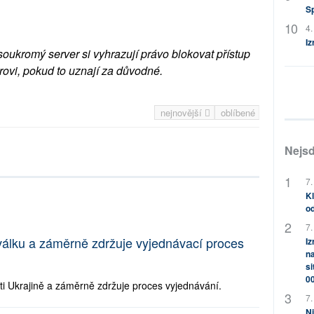
S
4.
Iz
soukromý server si vyhrazují právo blokovat přístup
rovi, pokud to uznají za důvodné.
nejnovější
oblíbené
Nejsd
7.
Kl
od
7.
 válku a záměrně zdržuje vyjednávací proces
Iz
na
si
0
oti Ukrajině a záměrně zdržuje proces vyjednávání.
7.
Ni