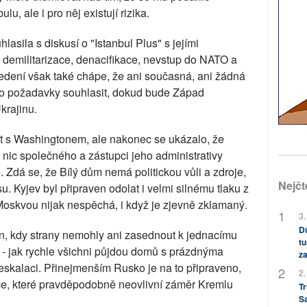
u, ale i pro něj existují rizika.
asila s diskusí o "Istanbul Plus" s jejími
 demilitarizace, denacifikace, nevstup do NATO a
edení však také chápe, že ani současná, ani žádná
ito požadavky souhlasit, dokud bude Západ
krajinu.
at s Washingtonem, ale nakonec se ukázalo, že
nic společného a zástupci jeho administrativy
ě. Zdá se, že Bílý dům nemá politickou vůli a zdroje,
Nejčt
. Kyjev byl připraven odolat i velmi silnému tlaku z
skvou nijak nespěchá, i když je zjevně zklamaný.
3.
Dů
en, kdy strany nemohly ani zasednout k jednacímu
tu
a - jak rychle všichni půjdou domů s prázdnýma
za
eskalaci. Přinejmenším Rusko je na to připraveno,
2.
ce, které pravděpodobně neovlivní záměr Kremlu
Tr
S