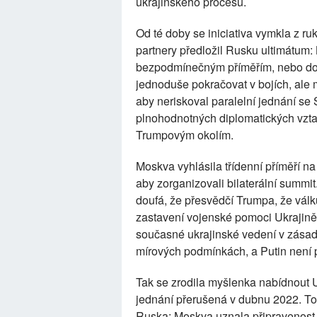
ukrajinského procesu.
Od té doby se iniciativa vymkla z r
partnery předložil Rusku ultimátum:
bezpodmínečným příměřím, nebo dos
jednoduše pokračovat v bojích, ale m
aby neriskoval paralelní jednání se
plnohodnotných diplomatických vztah
Trumpovým okolím.
Moskva vyhlásila třídenní příměří n
aby zorganizovali bilaterální summ
doufá, že přesvědčí Trumpa, že vál
zastavení vojenské pomoci Ukrajině
současné ukrajinské vedení v zásad
mírových podmínkách, a Putin není 
Tak se zrodila myšlenka nabídnout U
jednání přerušená v dubnu 2022. To 
Ruska: Moskva uznala připravenost vé