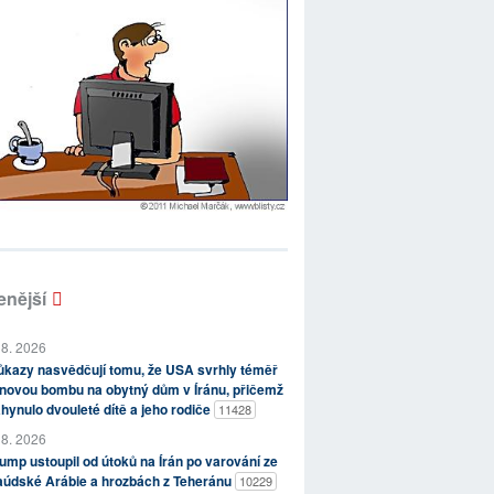
enější
 8. 2026
kazy nasvědčují tomu, že USA svrhly téměř
novou bombu na obytný dům v Íránu, přičemž
hynulo dvouleté dítě a jeho rodiče
11428
 8. 2026
ump ustoupil od útoků na Írán po varování ze
aúdské Arábie a hrozbách z Teheránu
10229