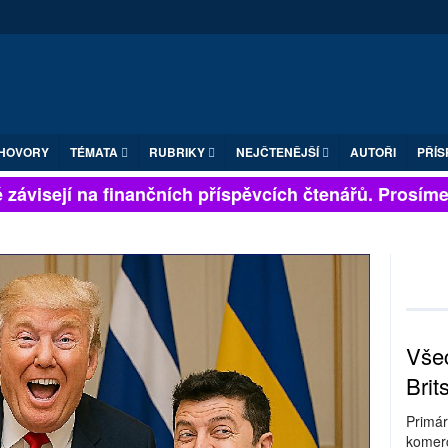
HOVORY
TÉMATA
RUBRIKY
NEJČTENĚJŠÍ
AUTOŘI
PŘÍS
závisejí na finančních příspěvcích čtenářů. Prosíme, p
Všec
Brit
Primár
komerc