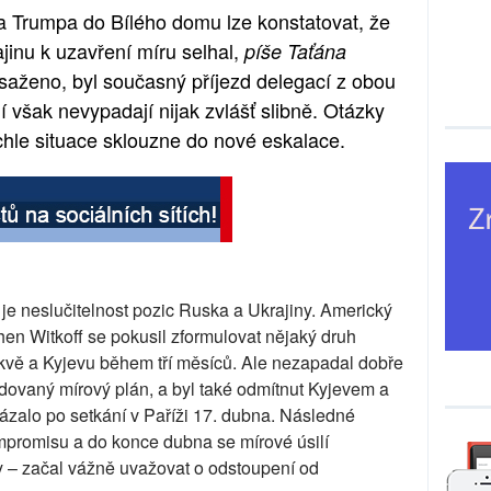
a Trumpa do Bílého domu lze konstatovat, že
jinu k uzavření míru selhal,
píše Taťána
osaženo, byl současný příjezd delegací z obou
í však nevypadají nijak zvlášť slibně. Otázky
ychle situace sklouzne do nové eskalace.
e neslučitelnost pozic Ruska a Ukrajiny. Americký
hen Witkoff se pokusil zformulovat nějaký druh
ě a Kyjevu během tří měsíců. Ale nezapadal dobře
adovaný mírový plán, a byl také odmítnut Kyjevem a
ázalo po setkání v Paříži 17. dubna. Následné
kompromisu a do konce dubna se mírové úsilí
y – začal vážně uvažovat o odstoupení od