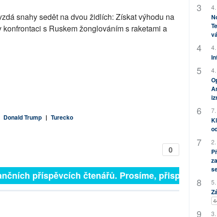
4.
dá snahy sedět na dvou židlích: Získat výhodu na
No
Te
 v konfrontaci s Ruskem žonglováním s raketami a
vá
4.
In
4.
Op
Am
i
7.
|
Donald Trump
|
Turecko
Kl
od
2.
0
P
za
s
nčních příspěvcích čtenářů. Prosíme, přispějte. ➥
5.
Zá
4
3.