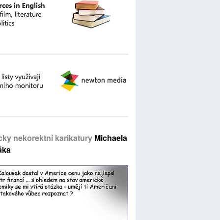
icky nekorektní karikatury
Michaela
áka