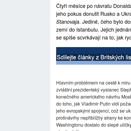
Čtyři měsíce po návratu Donald
jeho pokus donutit Rusko a Ukra
. Jediné, čeho bylo d
Stanovaja
zemí do Istanbulu. Jejich jednán
se spíše scvrkávají na to, jak r
Hlavním problémem na cestě k míru j
zvláštní prezidentský vyslanec Step
konečného amerického návrhu Moskv
do toho, jak Vladimir Putin vidí pož
jeho evropskými spojenci, což se uk
protinávrhy nepřiblížily strany ke 
Washingtonu dostalo do slepé uličk