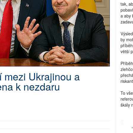
tak, a
pobavi
a aby 
zadava
Výsled
by moh
příběh
větší 
Příběh
zlehčo
í mezi Ukrajinou a
přechá
riskant
na k nezdaru
To vše
refero
škály 