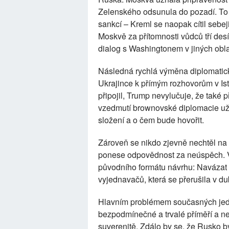
Zelenského odsunula do pozadí. To
sankcí – Kreml se naopak cítil sebeji
Moskvě za přítomnosti vůdců tří des
dialog s Washingtonem v jiných obl
Následná rychlá výměna diplomatick
Ukrajince k přímým rozhovorům v Ist
připojil, Trump nevylučuje, že také p
vzedmutí brownovské diplomacie už 
složení a o čem bude hovořit.
Zároveň se nikdo zjevně nechtěl na 
ponese odpovědnost za neúspěch. V 
původního formátu návrhu: Navázat 
vyjednavačů, která se přerušila v d
Hlavním problémem současných jedná
bezpodmínečné a trvalé příměří a 
suverenitě. Zdálo by se, že Rusko b