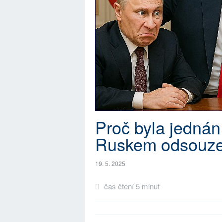
Proč byla jednán
Ruskem odsouze
19. 5. 2025
čas čtení 5 minut