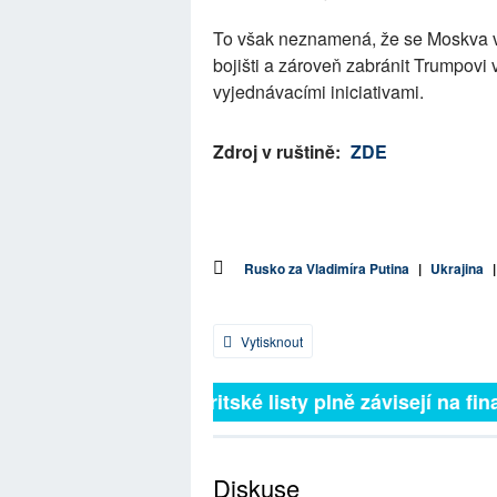
To však neznamená, že se Moskva vz
bojišti a zároveň zabránit Trumpovi
vyjednávacími iniciativami.
Zdroj v ruštině:
ZDE
Rusko za Vladimíra Putina
|
Ukrajina
Vytisknout
Britské listy plně závisejí na fina
Diskuse