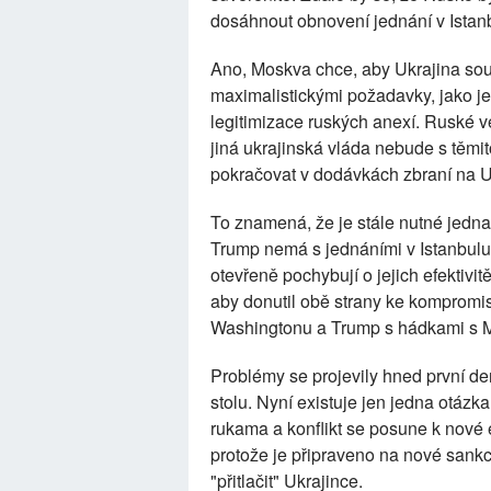
dosáhnout obnovení jednání v Istanbul
Ano, Moskva chce, aby Ukrajina souhl
maximalistickými požadavky, jako je
legitimizace ruských anexí. Ruské v
jiná ukrajinská vláda nebude s těm
pokračovat v dodávkách zbraní na U
To znamená, že je stále nutné jedn
Trump nemá s jednáními v Istanbulu 
otevřeně pochybují o jejich efektivit
aby donutil obě strany ke kompromisu
Washingtonu a Trump s hádkami s Mo
Problémy se projevily hned první d
stolu. Nyní existuje jen jedna otázk
rukama a konflikt se posune k nové 
protože je připraveno na nové sank
"přitlačit" Ukrajince.