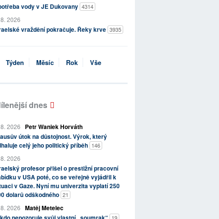
potřeba vody v JE Dukovany
4314
 8. 2026
raelské vraždění pokračuje. Řeky krve
3935
Týden
Měsíc
Rok
Vše
ílenější dnes
 8. 2026
Petr Waniek Horváth
ausův útok na důstojnost. Výrok, který
haluje celý jeho politický příběh
146
 8. 2026
raelský profesor přišel o prestižní pracovní
bídku v USA poté, co se veřejně vyjádřil k
tuaci v Gaze. Nyní mu univerzita vyplatí 250
00 dolarů odškodného
21
 8. 2026
Matěj Metelec
kdo nepozoruje svůj vlastní „soumrak“
19