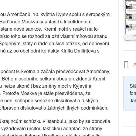
ukou Američanů. 10. května Kyjev spolu s evropskými
 Buď bude Moskva souhlasit s třicetidenním
tane nové sankce. Kreml mohl v reakci na to
ísto toho se rozhodl založit vlastní mírovou stranu,
 Spojenými státy o řadě dalších otázek, od obnovení
ů až po obchodní kontakty Kirilla Dmitrijeva s
P
a počest 9. května a začala přesvědčovat Američany,
it. Během osobního setkání obou prezidentů Kreml
ku nelze ukončit bez změny moci v Kyjevě a
St
. Protože Moskva je stále přesvědčena, že
for
ě není schopno seriózně diskutovat o ruských
Ja
připraven diskutovat o žádných jiných podmínkách.
krajincům schůzku v Istanbulu, jako by se obnovila
vyžadovalo určitou taktickou adaptaci ze strany
st přímý dialog s Ukrajinci a otázku legitimity