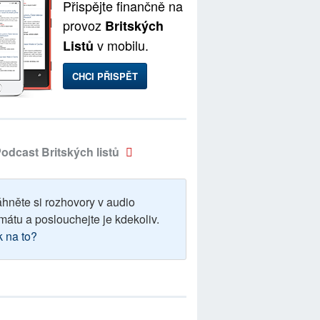
Přispějte finančně na
provoz
Britských
v mobilu.
Listů
CHCI PŘISPĚT
odcast Britských listů
áhněte si rozhovory v audio
mátu a poslouchejte je kdekoliv.
k na to?