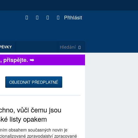
Přihlásit
PĚVKY
řispějte. ➥
OBJEDNAT PŘEDPLATNÉ
hno, vůči čemu jsou
ské listy opakem
ním obsahem současných novin je
ionalizované zpravodajství zpracované