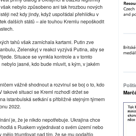
 však nebylo způsobeno ani tak hrozbou nových
stěji než kdy jindy, když uspořádal přehlídku v
ítek dalších států – ale touhou Kremlu nepoškodit
astech.
ých tahů však zamíchala kartami. Putin zve
anbulu, Zelenskyj v reakci vyzývá Putina, aby se
řijede. Situace se vymkla kontrole a v tomto
nebylo jasné, kdo bude mluvit, s kým, v jakém
ničem vážně shodnout a rozvinul se boj o to, kdo
Polit
takové situaci se Kreml rozhodl držet se
Marč
na istanbulská setkání s přibližně stejným týmem
ubnu 2022.
ní je, že je nikdo nepotřebuje. Ukrajina chce
nehodlá s Ruskem vyjednávat o svém území nebo
y mělo triumfovat nad tím, že se mu podařilo