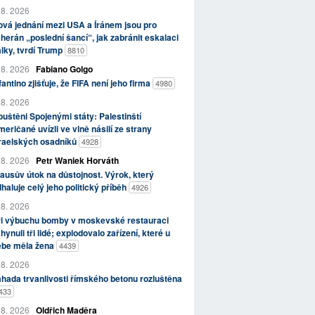
 8. 2026
vá jednání mezi USA a Íránem jsou pro
herán „poslední šancí“, jak zabránit eskalaci
lky, tvrdí Trump
8810
 8. 2026
Fabiano Golgo
fantino zjišťuje, že FIFA není jeho firma
4980
 8. 2026
uštěni Spojenými státy: Palestinští
eričané uvízli ve vlně násilí ze strany
zraelských osadníků
4928
 8. 2026
Petr Waniek Horváth
ausův útok na důstojnost. Výrok, který
haluje celý jeho politický příběh
4926
 8. 2026
ři výbuchu bomby v moskevské restauraci
hynuli tři lidé; explodovalo zařízení, které u
ebe měla žena
4439
 8. 2026
hada trvanlivosti římského betonu rozluštěna
433
 8. 2026
Oldřich Maděra