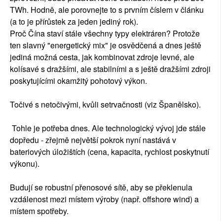
TWh. Hodně, ale porovnejte to s prvním číslem v článku
(a to je přírůstek za jeden jediný rok).
Proč Čína staví stále všechny typy elektráren? Protože
ten slavný "energetický mix" je osvědčená a dnes ještě
jediná možná cesta, jak kombinovat zdroje levné, ale
kolísavé s dražšími, ale stabilními a s ještě dražšími zdroji
poskytujícími okamžitý pohotový výkon.
Točivé s netočivými, kvůli setrvačnosti (viz Španělsko).
Tohle je potřeba dnes. Ale technologický vývoj jde stále
dopředu - zřejmě největší pokrok nyní nastává v
bateriových úložištích (cena, kapacita, rychlost poskytnutí
výkonu).
Budují se robustní přenosové sítě, aby se překlenula
vzdálenost mezi místem výroby (např. offshore wind) a
místem spotřeby.