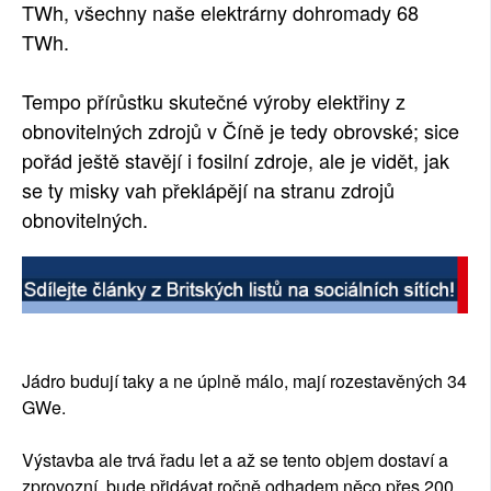
TWh, všechny naše elektrárny dohromady 68
TWh.
Tempo přírůstku skutečné výroby elektřiny z
obnovitelných zdrojů v Číně je tedy obrovské; sice
pořád ještě stavějí i fosilní zdroje, ale je vidět, jak
se ty misky vah překlápějí na stranu zdrojů
obnovitelných.
Jádro budují taky a ne úplně málo, mají rozestavěných 34
GWe.
Výstavba ale trvá řadu let a až se tento objem dostaví a
zprovozní, bude přidávat ročně odhadem něco přes 200