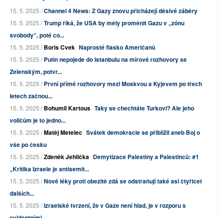
15. 5. 2025 /
Channel 4 News: Z Gazy znovu přicházejí děsivé záběry
15. 5. 2025 /
Trump říká, že USA by měly proměnit Gazu v „zónu
svobody“, poté co...
15. 5. 2025 /
Boris Cvek
Naprosté fiasko Američanů
15. 5. 2025 /
Putin nepojede do Istanbulu na mírové rozhovory se
Zelenským, potvr...
15. 5. 2025 /
První přímé rozhovory mezi Moskvou a Kyjevem po třech
letech začnou...
15. 5. 2025 /
Bohumil Kartous
Taky se chechtáte Turkovi? Ale jeho
voličům je to jedno...
15. 5. 2025 /
Matěj Metelec
Svátek demokracie se přiblížil aneb Boj o
vše po česku
15. 5. 2025 /
Zdeněk Jehlička
Demytizace Palestiny a Palestinců: #1
„Kritika Izraele je antisemit...
15. 5. 2025 /
Nové léky proti obezitě zdá se odstraňují také asi čtyřicet
dalších...
15. 5. 2025 /
Izraelské tvrzení, že v Gaze není hlad, je v rozporu s
evidentními ...