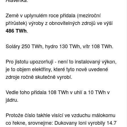
SOCIÁLNÍ SÍTĚ
Země v uplynulém roce přidala (meziroční
RUBRIKY
přírůstek) výroby z obnovitelných zdrojů ve výši
.
486 TWh
PLNÁ VERZE STRÁNEK
Soláry 250 TWh, hydro 130 TWh, vítr 108 TWh.
Pro jistotu upozorňuji - není to instalovaný výkon,
je to objem elektřiny, které tyto nově uvedené
zdroje ročně skutečně vyrobí.
Vedle toho přidala 108 TWh v uhlí a 10 TWh v
jádru.
Protože číslo takhle visící ve vzduchu málokomu
co řekne, srovnejme: Dukovany loni vyrobily 14.7