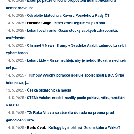
14. 5. 2025 /
Izrael po pauze ohledně propuštění Edana Alexandra
bombardoval ne...
14. 5. 2025 /
Odvolejte Matochu a Xavera Veselého z Rady ČT!
14. 5. 2025 /
Fabiano Golgo
Izrael ztratil legitimitu jako stát
14. 5. 2025 /
Lékaři bez hranic: Gaza: stovky zabitých zdravotníků,
ostřelování...
14. 5. 2025 /
Channel 4 News: Trump v Saúdské Arábii, zatímco Izraelci
vybombardo...
14. 5. 2025 /
Lékař: Lidé v Gaze nechtějí, aby je někdo litoval, a nechtějí
ani p...
14. 5. 2025 /
Trumpův vysoký poradce sděluje společnosti BBC: Šíříte
fake news, j...
13. 5. 2025 /
Česká oligarchická média
14. 5. 2025 /
STEM: Volební model: rozdíly podle pohlaví, věku, vzdělání
a mater...
14. 5. 2025 /
TZ: Řeka Vltava se zbarvila do ruda na protest proti
genocidě v Gaze
14. 5. 2025 /
Boris Cvek
Kellogg by mohl hrát Zelenského a Witkoff