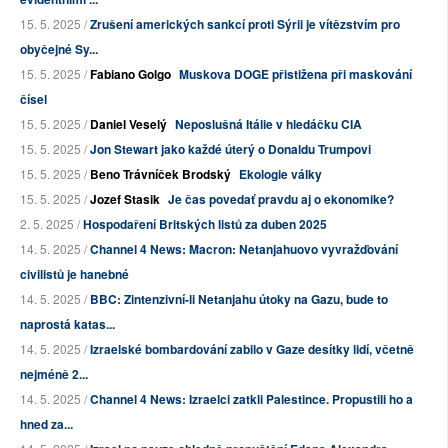
15. 5. 2025 /
Zrušení amerických sankcí proti Sýrii je vítězstvím pro
obyčejné Sy...
15. 5. 2025 /
Fabiano Golgo
Muskova DOGE přistižena při maskování
čísel
15. 5. 2025 /
Daniel Veselý
Neposlušná Itálie v hledáčku CIA
15. 5. 2025 /
Jon Stewart jako každé úterý o Donaldu Trumpovi
15. 5. 2025 /
Beno Trávníček Brodský
Ekologie války
15. 5. 2025 /
Jozef Stasik
Je čas povedať pravdu aj o ekonomike?
2. 5. 2025 /
Hospodaření Britských listů za duben 2025
14. 5. 2025 /
Channel 4 News: Macron: Netanjahuovo vyvražďování
civilistů je hanebné
14. 5. 2025 /
BBC: Zintenzivní-li Netanjahu útoky na Gazu, bude to
naprostá katas...
14. 5. 2025 /
Izraelské bombardování zabilo v Gaze desítky lidí, včetně
nejméně 2...
14. 5. 2025 /
Channel 4 News: Izraelci zatkli Palestince. Propustili ho a
hned za...