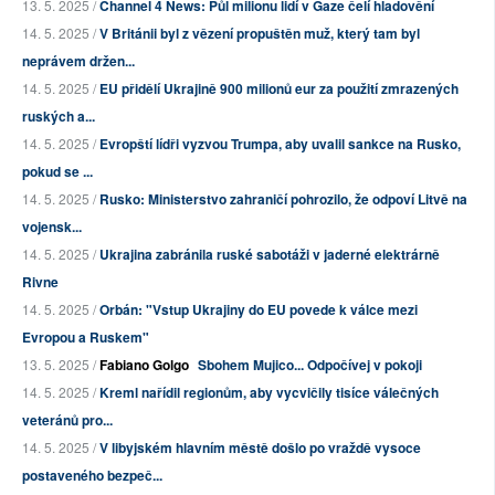
13. 5. 2025 /
Channel 4 News: Půl milionu lidí v Gaze čelí hladovění
14. 5. 2025 /
V Británii byl z vězení propuštěn muž, který tam byl
neprávem držen...
14. 5. 2025 /
EU přidělí Ukrajině 900 milionů eur za použití zmrazených
ruských a...
14. 5. 2025 /
Evropští lídři vyzvou Trumpa, aby uvalil sankce na Rusko,
pokud se ...
14. 5. 2025 /
Rusko: Ministerstvo zahraničí pohrozilo, že odpoví Litvě na
vojensk...
14. 5. 2025 /
Ukrajina zabránila ruské sabotáži v jaderné elektrárně
Rivne
14. 5. 2025 /
Orbán: "Vstup Ukrajiny do EU povede k válce mezi
Evropou a Ruskem"
13. 5. 2025 /
Fabiano Golgo
Sbohem Mujico... Odpočívej v pokoji
14. 5. 2025 /
Kreml nařídil regionům, aby vycvičily tisíce válečných
veteránů pro...
14. 5. 2025 /
V libyjském hlavním městě došlo po vraždě vysoce
postaveného bezpeč...