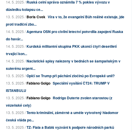
14. 5. 2025 /
Ruská celní správa oznámila 7 % pokles vývozu v
důsledku kolapsu ce...
13. 5. 2025 /
Boris Cvek
Víra v to, že evangelní Bůh reálně existuje, jde
proti tradiční zbo...
14. 5. 2025 /
Agentura OSN pro civilní letectví potvrdila zapojení Ruska
do havár...
14. 5. 2025 /
Kurdská militantní skupina PKK ukončí čtyři desetiletí
trvající kon...
14. 5. 2025 /
Nacistické spisy nalezeny v bednách se šampaňským v
suterénu argent...
13. 5. 2025 /
Opičí se Trump při páchání zločinů po Evropské unii?
13. 5. 2025 /
Fabiano Golgo
Speciální vysílání ČT24: TRUMP V
ISTANBULU
13. 5. 2025 /
Fabiano Golgo
Rodrigo Duterte zvolen starostou (z
vězeňské cely)
13. 5. 2025 /
Tento kriminální, záměrně a uměle vytvořený hladomor
česká vláda po...
13. 5. 2025 /
TZ: Fiala a Babiš vyzváni k podpoře národních parků