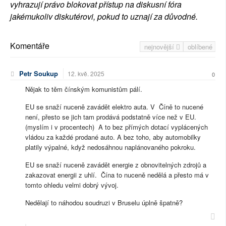
vyhrazují právo blokovat přístup na diskusní fóra
jakémukoliv diskutérovi, pokud to uznají za důvodné.
Komentáře
nejnovější
oblíbené
Petr Soukup
12. kvě. 2025
0
Nějak to těm čínským komunistům pálí.
EU se snaží nuceně zavádět elektro auta. V Číně to nucené
není, přesto se jich tam prodává podstatně více než v EU.
(myslím i v procentech) A to bez přímých dotací vyplácených
vládou za každé prodané auto. A bez toho, aby automobilky
platily výpalné, když nedosáhnou naplánovaného pokroku.
EU se snaží nuceně zavádět energie z obnovitelných zdrojů a
zakazovat energii z uhlí. Čína to nuceně nedělá a přesto má v
tomto ohledu velmi dobrý vývoj.
Nedělají to náhodou soudruzi v Bruselu úplně špatně?