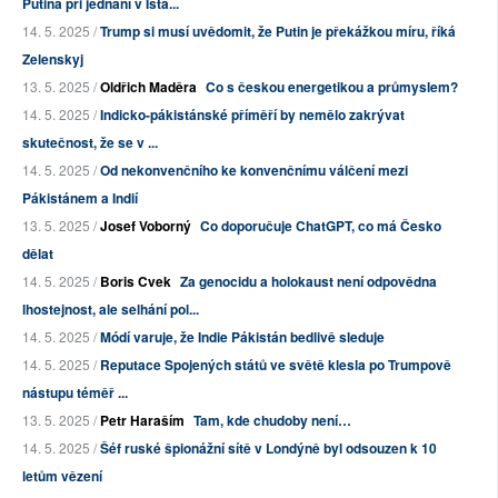
Putina při jednání v Ista...
14. 5. 2025 /
Trump si musí uvědomit, že Putin je překážkou míru, říká
Zelenskyj
13. 5. 2025 /
Oldřich Maděra
Co s českou energetikou a průmyslem?
14. 5. 2025 /
Indicko-pákistánské příměří by nemělo zakrývat
skutečnost, že se v ...
14. 5. 2025 /
Od nekonvenčního ke konvenčnímu válčení mezi
Pákistánem a Indií
13. 5. 2025 /
Josef Voborný
Co doporučuje ChatGPT, co má Česko
dělat
14. 5. 2025 /
Boris Cvek
Za genocidu a holokaust není odpovědna
lhostejnost, ale selhání pol...
14. 5. 2025 /
Módí varuje, že Indie Pákistán bedlivě sleduje
14. 5. 2025 /
Reputace Spojených států ve světě klesla po Trumpově
nástupu téměř ...
13. 5. 2025 /
Petr Haraším
Tam, kde chudoby není…
14. 5. 2025 /
Šéf ruské špionážní sítě v Londýně byl odsouzen k 10
letům vězení