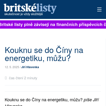
Britské listy plně závisejí na finančních příspěvcích 
PŘIHLÁSIT
AKTUÁLNÍ VYDÁNÍ
ARCHIV
Kouknu se do Číny na
energetiku, můžu?
ROZHOVORY
12. 5. 2025 /
Jiří Hlavenka
TÉMATA
čas čtení 2 minuty
NEJČTENĚJŠÍ ZA 7 DNÍ
AUTOŘI
Kouknu se do Číny na energetiku, můžu?
píše Jiří
PŘÍSPĚVKY NA PROVOZ
Hlavenka.