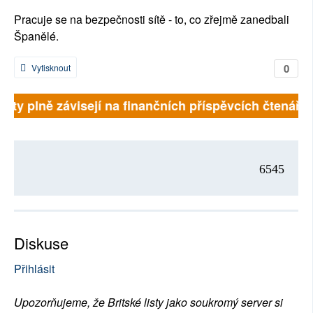
Pracuje se na bezpečnosti sítě - to, co zřejmě zanedbali
Španělé.
0
Vytisknout
é listy plně závisejí na finančních příspěvcích čtenář
6545
Diskuse
Přihlásit
Upozorňujeme, že Britské listy jako soukromý server si