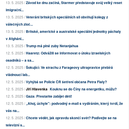
13. 5. 2025 /
Závod ke dnu začíná, Starmer představuje svůj velký reset
imigrační...
13. 5. 2025 /
Veteráni britských speciálních sil obviňují kolegy z
válečných zloč...
13. 5. 2025 /
Britské, americké a australské speciální jednotky páchaly
v Afgháni...
13. 5. 2025 /
Trump má plné zuby Netanjahua
12. 5. 2025 /
Haaretz: Odvážili se informovat o útoku izraelských
osadníků – a sa...
12. 5. 2025 /
Šokující: Ve strachu z Farageovy ultrapravice přebírá
vládnoucí lab...
12. 5. 2025 /
Vyhýbá se Policie ČR šetření občana Petra Fialy?
12. 5. 2025 /
Jiří Hlavenka
Kouknu se do Číny na energetiku, můžu?
12. 5. 2025 /
Gaza: Přestaňte zabíjet děti!
12. 5. 2025 /
„Ahoj, úchyle": podvodný e-mail s vydíráním, který tvrdí, že
vás na...
12. 5. 2025 /
Chcete vědět, jak opravdu skončí svět? Podívejte se na
televizní s...