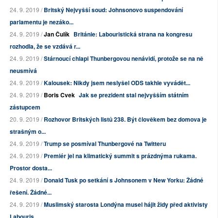
24. 9. 2019 /
Britský Nejvyšší soud: Johnsonovo suspendování
parlamentu je nezáko...
24. 9. 2019 /
Jan Čulík
Británie: Labouristická strana na kongresu
rozhodla, že se vzdává r...
24. 9. 2019 /
Stárnoucí chlapi Thunbergovou nenávidí, protože se na ně
neusmívá
24. 9. 2019 /
Kalousek: Nikdy jsem neslyšel ODS takhle vyvádět...
24. 9. 2019 /
Boris Cvek
Jak se prezident stal nejvyšším státním
zástupcem
20. 9. 2019 /
Rozhovor Britských listů 238. Být člověkem bez domova je
strašným o...
24. 9. 2019 /
Trump se posmíval Thunbergové na Twitteru
24. 9. 2019 /
Premiér jel na klimatický summit s prázdnýma rukama.
Prostor dosta...
24. 9. 2019 /
Donald Tusk po setkání s Johnsonem v New Yorku: Žádné
řešení. Žádné...
24. 9. 2019 /
Muslimský starosta Londýna musel hájit židy před aktivisty
Labouris...