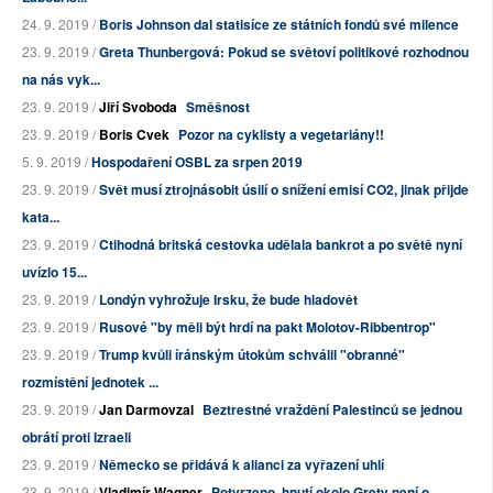
24. 9. 2019 /
Boris Johnson dal statisíce ze státních fondů své milence
23. 9. 2019 /
Greta Thunbergová: Pokud se světoví politikové rozhodnou
na nás vyk...
23. 9. 2019 /
Jiří Svoboda
Směšnost
23. 9. 2019 /
Boris Cvek
Pozor na cyklisty a vegetariány!!
5. 9. 2019 /
Hospodaření OSBL za srpen 2019
23. 9. 2019 /
Svět musí ztrojnásobit úsilí o snížení emisí CO2, jinak přijde
kata...
23. 9. 2019 /
Ctihodná britská cestovka udělala bankrot a po světě nyní
uvízlo 15...
23. 9. 2019 /
Londýn vyhrožuje Irsku, že bude hladovět
23. 9. 2019 /
Rusové "by měli být hrdí na pakt Molotov-Ribbentrop"
23. 9. 2019 /
Trump kvůli íránským útokům schválil "obranné"
rozmístění jednotek ...
23. 9. 2019 /
Jan Darmovzal
Beztrestné vraždění Palestinců se jednou
obrátí proti Izraeli
23. 9. 2019 /
Německo se přidává k alianci za vyřazení uhlí
23. 9. 2019 /
Vladimír Wagner
Potvrzeno, hnutí okolo Grety není o