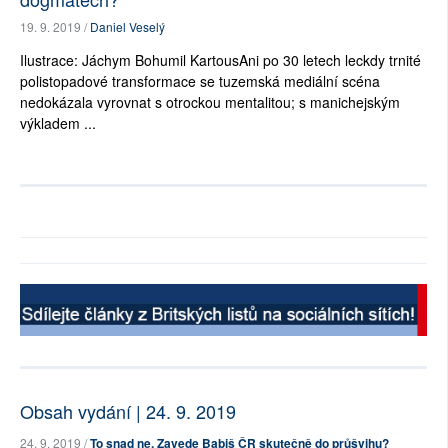
19. 9. 2019 /
Daniel Veselý
Ilustrace: Jáchym Bohumil KartousAni po 30 letech leckdy trnité
polistopadové transformace se tuzemská mediální scéna
nedokázala vyrovnat s otrockou mentalitou; s manichejským
výkladem ...
Obsah vydání | 24. 9. 2019
24. 9. 2019 /
To snad ne. Zavede Babiš ČR skutečně do průšvihu?