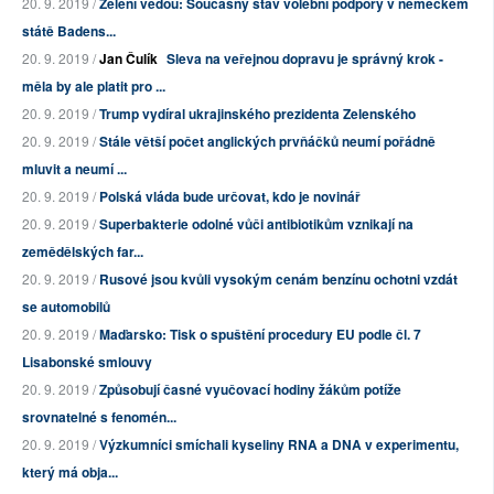
20. 9. 2019 /
Zelení vedou: Současný stav volební podpory v německém
státě Badens...
20. 9. 2019 /
Jan Čulík
Sleva na veřejnou dopravu je správný krok -
měla by ale platit pro ...
20. 9. 2019 /
Trump vydíral ukrajinského prezidenta Zelenského
20. 9. 2019 /
Stále větší počet anglických prvňáčků neumí pořádně
mluvit a neumí ...
20. 9. 2019 /
Polská vláda bude určovat, kdo je novinář
20. 9. 2019 /
Superbakterie odolné vůči antibiotikům vznikají na
zemědělských far...
20. 9. 2019 /
Rusové jsou kvůli vysokým cenám benzínu ochotni vzdát
se automobilů
20. 9. 2019 /
Maďarsko: Tisk o spuštění procedury EU podle čl. 7
Lisabonské smlouvy
20. 9. 2019 /
Způsobují časné vyučovací hodiny žákům potíže
srovnatelné s fenomén...
20. 9. 2019 /
Výzkumníci smíchali kyseliny RNA a DNA v experimentu,
který má obja...