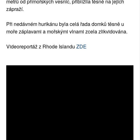
metrů od přímořských vesnic, přiblížila těsně na jejich
zápraží.
Při nedávném hurikánu byla celá řada domků těsně u
moře záplavami a mořskými vlnami zcela zlikvidována.
Videoreportáž z Rhode Islandu
ZDE