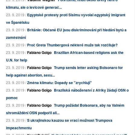
klimatu, ale o levicové generač...
23. 9. 2019 /
Egyptské protesty proti Sisimu vyvolal egyptský imigrant
ve Španělsku
23. 9. 2019 /
Británie: Občané EU jsou diskriminováni při hledání bytů a
zaměstnání
23. 9. 2019 /
Proč Greta Thunbergová některé muže tak rozčiluje?
23. 9. 2019 /
Fabiano Golgo
Brazilian African-based religions ask the
U.N. for help
23. 9. 2019 /
Fabiano Golgo
Trump sends letter asking Bolsonaro for
help against abortion, sexu...
23. 9. 2019 /
Změna klimatu: Dopady se "zrychlují"
23. 9. 2019 /
Fabiano Golgo
Brazilská náboženství z Afriky žádají OSN o
pomoc
23. 9. 2019 /
Fabiano Golgo
Trump požádal Bolsonara, aby na Valném
shromáždění OSN podpořil ali...
23. 9. 2019 /
S ukrajinskou kauzou se vrací možnost Trumpova
impeachmentu