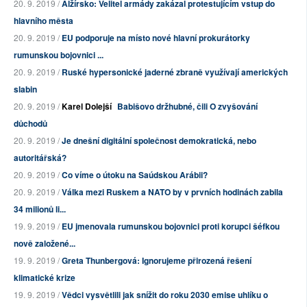
20. 9. 2019 /
Alžírsko: Velitel armády zakázal protestujícím vstup do
hlavního města
20. 9. 2019 /
EU podporuje na místo nové hlavní prokurátorky
rumunskou bojovnici ...
20. 9. 2019 /
Ruské hypersonické jaderné zbraně využívají amerických
slabin
20. 9. 2019 /
Karel Dolejší
Babišovo držhubné, čili O zvyšování
důchodů
20. 9. 2019 /
Je dnešní digitální společnost demokratická, nebo
autoritářská?
20. 9. 2019 /
Co víme o útoku na Saúdskou Arábii?
20. 9. 2019 /
Válka mezi Ruskem a NATO by v prvních hodinách zabila
34 milionů li...
19. 9. 2019 /
EU jmenovala rumunskou bojovnici proti korupci šéfkou
nově založené...
19. 9. 2019 /
Greta Thunbergová: Ignorujeme přirozená řešení
klimatické krize
19. 9. 2019 /
Vědci vysvětlili jak snížit do roku 2030 emise uhlíku o