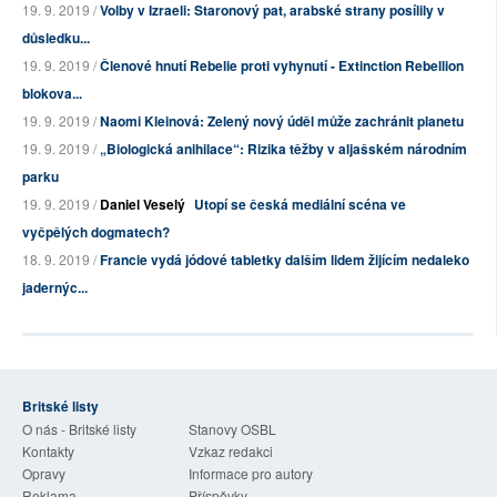
19. 9. 2019 /
Volby v Izraeli: Staronový pat, arabské strany posílily v
důsledku...
19. 9. 2019 /
Členové hnutí Rebelie proti vyhynutí - Extinction Rebellion
blokova...
19. 9. 2019 /
Naomi Kleinová: Zelený nový úděl může zachránit planetu
19. 9. 2019 /
„Biologická anihilace“: Rizika těžby v aljašském národním
parku
19. 9. 2019 /
Daniel Veselý
Utopí se česká mediální scéna ve
vyčpělých dogmatech?
18. 9. 2019 /
Francie vydá jódové tabletky dalším lidem žijícím nedaleko
jadernýc...
Britské listy
O nás - Britské listy
Stanovy OSBL
Kontakty
Vzkaz redakci
Opravy
Informace pro autory
Reklama
Příspěvky