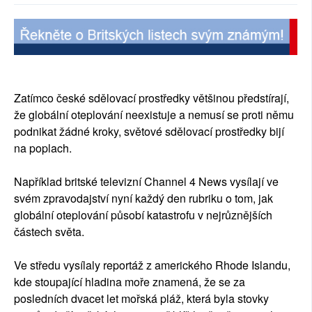
SOCIÁLNÍ SÍTĚ
RUBRIKY
PLNÁ VERZE STRÁNEK
Zatímco české sdělovací prostředky většinou předstírají,
že globální oteplování neexistuje a nemusí se proti němu
podnikat žádné kroky, světové sdělovací prostředky bijí
na poplach.
Například britské televizní Channel 4 News vysílají ve
svém zpravodajství nyní každý den rubriku o tom, jak
globální oteplování působí katastrofu v nejrůznějších
částech světa.
Ve středu vysílaly reportáž z amerického Rhode Islandu,
kde stoupající hladina moře znamená, že se za
posledních dvacet let mořská pláž, která byla stovky