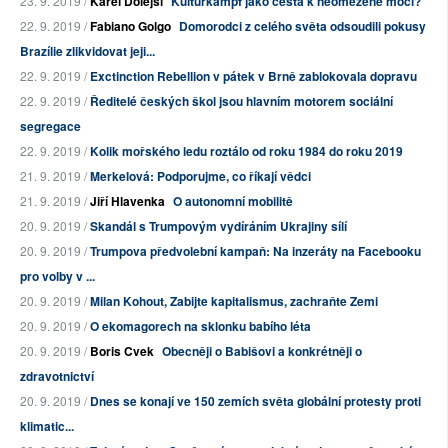
23. 9. 2019 /
Karel Dolejší
Kulturkampf jako cesta k neomezené moci?
22. 9. 2019 /
Fabiano Golgo
Domorodci z celého světa odsoudili pokusy
Brazílie zlikvidovat jeji...
22. 9. 2019 /
Exctinction Rebellion v pátek v Brně zablokovala dopravu
22. 9. 2019 /
Ředitelé českých škol jsou hlavním motorem sociální
segregace
22. 9. 2019 /
Kolik mořského ledu roztálo od roku 1984 do roku 2019
21. 9. 2019 /
Merkelová: Podporujme, co říkají vědci
21. 9. 2019 /
Jiří Hlavenka
O autonomní mobilitě
20. 9. 2019 /
Skandál s Trumpovým vydíráním Ukrajiny sílí
20. 9. 2019 /
Trumpova předvolební kampaň: Na inzeráty na Facebooku
pro volby v ...
20. 9. 2019 /
Milan Kohout, Zabijte kapitalismus, zachraňte Zemi
20. 9. 2019 /
O ekomagorech na sklonku babího léta
20. 9. 2019 /
Boris Cvek
Obecněji o Babišovi a konkrétněji o
zdravotnictví
20. 9. 2019 /
Dnes se konají ve 150 zemích světa globální protesty proti
klimatic...