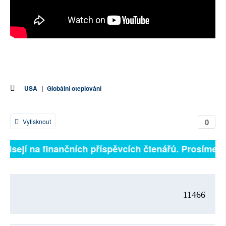
USA
|
Globální oteplování
0
Vytisknout
ávisejí na finančních příspěvcích čtenářů. Prosíme, př
11466