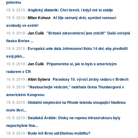
polovinu
19. 9. 2019 /
Anglický diabetik: Chci brexit, i když mě to zabije
19. 9. 2019 /
Milan Kohout
Ať žije ostnatý drát, symbol rostoucí
svobody ve světě!
19. 9. 2019 /
Jan Čulík
"Britské zdravotnictví jste zničili!" Další veřejné
fiasko Borise ...
19. 9. 2019 /
Evropská unie dala Johnsonovi lhůtu 14 dní, aby předložil
svůj plán...
19. 9. 2019 /
Jan Čulík
Připomeňme si, jak to bylo s americkým
radarem v ČR
19. 9. 2019 /
Albín Sybera
Paradoxy 10. výročí ztráty radaru v Brdech
19. 9. 2019 /
"Naslouchejte vědcům," naléhala Greta Thunbergová v
americkém Kongresu
19. 9. 2019 /
Globální oteplování na Rhode Islandu stoupající hladinou
moře likvi...
19. 9. 2019 /
Saúdská Arábie: Útoky na ropnou infrastrukturu byly
nepochybně fina...
19. 9. 2019 /
Bude mít Brno udržitelnou mobilitu?