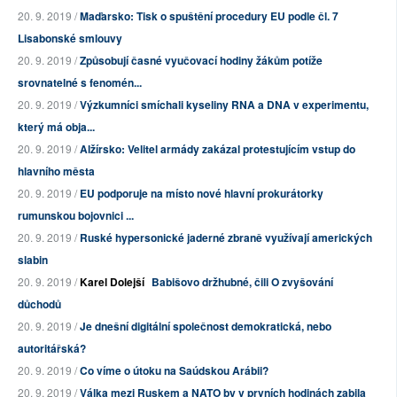
20. 9. 2019 /
Maďarsko: Tisk o spuštění procedury EU podle čl. 7
Lisabonské smlouvy
20. 9. 2019 /
Způsobují časné vyučovací hodiny žákům potíže
srovnatelné s fenomén...
20. 9. 2019 /
Výzkumníci smíchali kyseliny RNA a DNA v experimentu,
který má obja...
20. 9. 2019 /
Alžírsko: Velitel armády zakázal protestujícím vstup do
hlavního města
20. 9. 2019 /
EU podporuje na místo nové hlavní prokurátorky
rumunskou bojovnici ...
20. 9. 2019 /
Ruské hypersonické jaderné zbraně využívají amerických
slabin
20. 9. 2019 /
Karel Dolejší
Babišovo držhubné, čili O zvyšování
důchodů
20. 9. 2019 /
Je dnešní digitální společnost demokratická, nebo
autoritářská?
20. 9. 2019 /
Co víme o útoku na Saúdskou Arábii?
20. 9. 2019 /
Válka mezi Ruskem a NATO by v prvních hodinách zabila