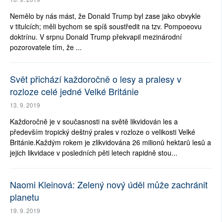
Nemělo by nás mást, že Donald Trump byl zase jako obvykle
v titulcích; měli bychom se spíš soustředit na tzv. Pompoeovu
doktrínu. V srpnu Donald Trump překvapil mezinárodní
pozorovatele tím, že ...
Svět přichází každoročně o lesy a pralesy v
rozloze celé jedné Velké Británie
13. 9. 2019
Každoročně je v současnosti na světě likvidován les a
především tropický deštný prales v rozloze o velikosti Velké
Británie.Každým rokem je zlikvidována 26 milionů hektarů lesů a
jejich likvidace v posledních pěti letech rapidně stou...
Naomi Kleinová: Zelený nový úděl může zachránit
planetu
19. 9. 2019