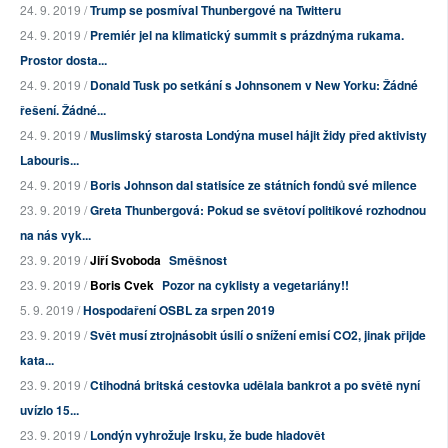
24. 9. 2019 /
Trump se posmíval Thunbergové na Twitteru
24. 9. 2019 /
Premiér jel na klimatický summit s prázdnýma rukama.
Prostor dosta...
24. 9. 2019 /
Donald Tusk po setkání s Johnsonem v New Yorku: Žádné
řešení. Žádné...
24. 9. 2019 /
Muslimský starosta Londýna musel hájit židy před aktivisty
Labouris...
24. 9. 2019 /
Boris Johnson dal statisíce ze státních fondů své milence
23. 9. 2019 /
Greta Thunbergová: Pokud se světoví politikové rozhodnou
na nás vyk...
23. 9. 2019 /
Jiří Svoboda
Směšnost
23. 9. 2019 /
Boris Cvek
Pozor na cyklisty a vegetariány!!
5. 9. 2019 /
Hospodaření OSBL za srpen 2019
23. 9. 2019 /
Svět musí ztrojnásobit úsilí o snížení emisí CO2, jinak přijde
kata...
23. 9. 2019 /
Ctihodná britská cestovka udělala bankrot a po světě nyní
uvízlo 15...
23. 9. 2019 /
Londýn vyhrožuje Irsku, že bude hladovět