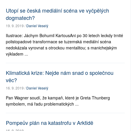
Utopí se česká mediální scéna ve vyčpělých
dogmatech?
19. 9. 2019 /
Daniel Veselý
Ilustrace: Jáchym Bohumil KartousAni po 30 letech leckdy trnité
polistopadové transformace se tuzemská mediální scéna
nedokázala vyrovnat s otrockou mentalitou; s manichejským
výkladem ...
Klimatická krize: Nejde nám snad o společnou
věc?
16. 9. 2019 /
Daniel Veselý
Pan Wagner soudí, že kampaň, které je Greta Thunberg
symbolem, má řadu problematických ...
Pompeův plán na katastrofu v Arktidě
16. 9. 2019