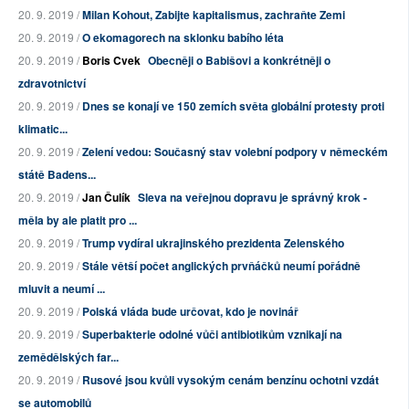
20. 9. 2019 /
Milan Kohout, Zabijte kapitalismus, zachraňte Zemi
20. 9. 2019 /
O ekomagorech na sklonku babího léta
20. 9. 2019 /
Boris Cvek
Obecněji o Babišovi a konkrétněji o
zdravotnictví
20. 9. 2019 /
Dnes se konají ve 150 zemích světa globální protesty proti
klimatic...
20. 9. 2019 /
Zelení vedou: Současný stav volební podpory v německém
státě Badens...
20. 9. 2019 /
Jan Čulík
Sleva na veřejnou dopravu je správný krok -
měla by ale platit pro ...
20. 9. 2019 /
Trump vydíral ukrajinského prezidenta Zelenského
20. 9. 2019 /
Stále větší počet anglických prvňáčků neumí pořádně
mluvit a neumí ...
20. 9. 2019 /
Polská vláda bude určovat, kdo je novinář
20. 9. 2019 /
Superbakterie odolné vůči antibiotikům vznikají na
zemědělských far...
20. 9. 2019 /
Rusové jsou kvůli vysokým cenám benzínu ochotni vzdát
se automobilů