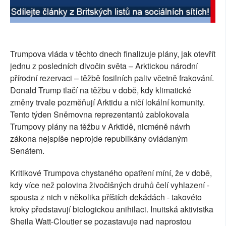
SOCIÁLNÍ SÍTĚ
RUBRIKY
Trumpova vláda v těchto dnech finalizuje plány, jak otevřít
PLNÁ VERZE STRÁNEK
jednu z posledních divočin světa – Arktickou národní
přírodní rezervaci – těžbě fosilních paliv včetně frakování.
Donald Trump tlačí na těžbu v době, kdy klimatické
změny trvale pozměňují Arktidu a ničí lokální komunity.
Tento týden Sněmovna reprezentantů zablokovala
Trumpovy plány na těžbu v Arktidě, nicméně návrh
zákona nejspíše neprojde republikány ovládaným
Senátem.
Kritikové Trumpova chystaného opatření míní, že v době,
kdy více než polovina živočišných druhů čelí vyhlazení -
spousta z nich v několika příštích dekádách - takovéto
kroky představují biologickou anihilaci. Inuitská aktivistka
Sheila Watt-Cloutier se pozastavuje nad naprostou