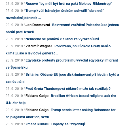
23. 9. 2019 /
Rusové "by měli být hrdí na pakt Molotov-Ribbentrop"
23. 9. 2019 /
Trump kvůli íránským útokům schválil "obranné"
rozmístění jednotek ...
23. 9. 2019 /
Jan Darmovzal
Beztrestné vraždění Palestinců se jednou
obrátí proti Izraeli
23. 9. 2019 /
Německo se přidává k alianci za vyřazení uhlí
23. 9. 2019 /
Vladimír Wagner
Potvrzeno, hnutí okolo Grety není o
klimatu, ale o levicové generač...
23. 9. 2019 /
Egyptské protesty proti Sisimu vyvolal egyptský imigrant
ve Španělsku
23. 9. 2019 /
Británie: Občané EU jsou diskriminováni při hledání bytů a
zaměstnání
23. 9. 2019 /
Proč Greta Thunbergová některé muže tak rozčiluje?
23. 9. 2019 /
Fabiano Golgo
Brazilian African-based religions ask the
U.N. for help
23. 9. 2019 /
Fabiano Golgo
Trump sends letter asking Bolsonaro for
help against abortion, sexu...
23. 9. 2019 /
Změna klimatu: Dopady se "zrychlují"