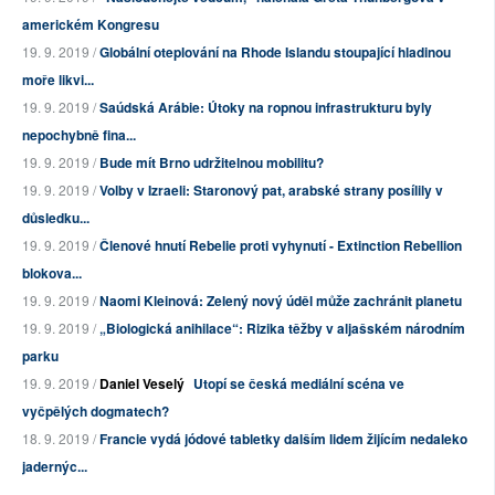
americkém Kongresu
19. 9. 2019 /
Globální oteplování na Rhode Islandu stoupající hladinou
moře likvi...
19. 9. 2019 /
Saúdská Arábie: Útoky na ropnou infrastrukturu byly
nepochybně fina...
19. 9. 2019 /
Bude mít Brno udržitelnou mobilitu?
19. 9. 2019 /
Volby v Izraeli: Staronový pat, arabské strany posílily v
důsledku...
19. 9. 2019 /
Členové hnutí Rebelie proti vyhynutí - Extinction Rebellion
blokova...
19. 9. 2019 /
Naomi Kleinová: Zelený nový úděl může zachránit planetu
19. 9. 2019 /
„Biologická anihilace“: Rizika těžby v aljašském národním
parku
19. 9. 2019 /
Daniel Veselý
Utopí se česká mediální scéna ve
vyčpělých dogmatech?
18. 9. 2019 /
Francie vydá jódové tabletky dalším lidem žijícím nedaleko
jadernýc...