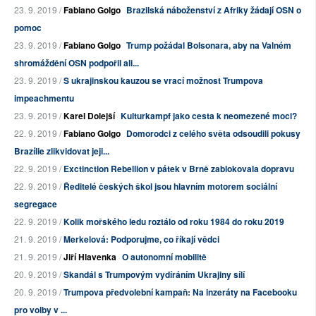
23. 9. 2019 /
Fabiano Golgo
Brazilská náboženství z Afriky žádají OSN o
pomoc
23. 9. 2019 /
Fabiano Golgo
Trump požádal Bolsonara, aby na Valném
shromáždění OSN podpořil ali...
23. 9. 2019 /
S ukrajinskou kauzou se vrací možnost Trumpova
impeachmentu
23. 9. 2019 /
Karel Dolejší
Kulturkampf jako cesta k neomezené moci?
22. 9. 2019 /
Fabiano Golgo
Domorodci z celého světa odsoudili pokusy
Brazílie zlikvidovat jeji...
22. 9. 2019 /
Exctinction Rebellion v pátek v Brně zablokovala dopravu
22. 9. 2019 /
Ředitelé českých škol jsou hlavním motorem sociální
segregace
22. 9. 2019 /
Kolik mořského ledu roztálo od roku 1984 do roku 2019
21. 9. 2019 /
Merkelová: Podporujme, co říkají vědci
21. 9. 2019 /
Jiří Hlavenka
O autonomní mobilitě
20. 9. 2019 /
Skandál s Trumpovým vydíráním Ukrajiny sílí
20. 9. 2019 /
Trumpova předvolební kampaň: Na inzeráty na Facebooku
pro volby v ...