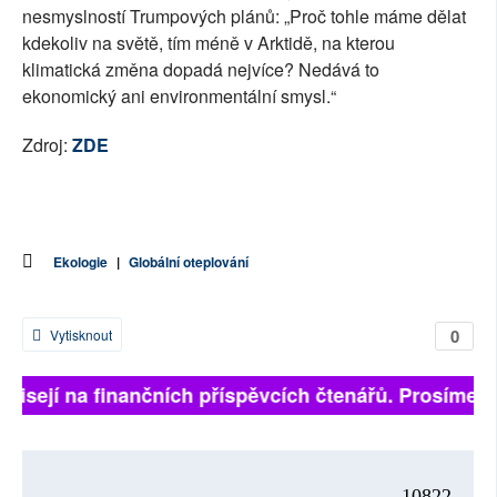
nesmyslností Trumpových plánů: „Proč tohle máme dělat
kdekoliv na světě, tím méně v Arktidě, na kterou
klimatická změna dopadá nejvíce? Nedává to
ekonomický ani environmentální smysl.“
Zdroj:
ZDE
Ekologie
|
Globální oteplování
0
Vytisknout
ávisejí na finančních příspěvcích čtenářů. Prosíme, př
10822