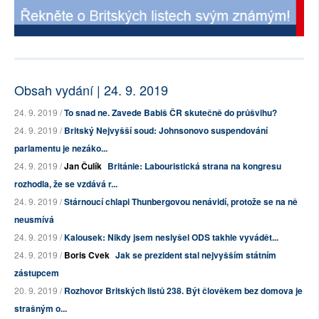
Obsah vydání | 24. 9. 2019
24. 9. 2019 /
To snad ne. Zavede Babiš ČR skutečně do průšvihu?
24. 9. 2019 /
Britský Nejvyšší soud: Johnsonovo suspendování
parlamentu je nezáko...
24. 9. 2019 /
Jan Čulík
Británie: Labouristická strana na kongresu
rozhodla, že se vzdává r...
24. 9. 2019 /
Stárnoucí chlapi Thunbergovou nenávidí, protože se na ně
neusmívá
24. 9. 2019 /
Kalousek: Nikdy jsem neslyšel ODS takhle vyvádět...
24. 9. 2019 /
Boris Cvek
Jak se prezident stal nejvyšším státním
zástupcem
20. 9. 2019 /
Rozhovor Britských listů 238. Být člověkem bez domova je
strašným o...