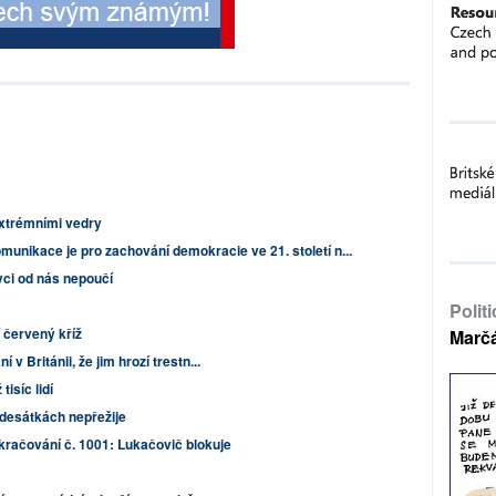
xtrémními vedry
munikace je pro zachování demokracie ve 21. století n...
vci od nás nepoučí
Polit
 červený kříž
Marč
 v Británii, že jim hrozí trestn...
isíc lidí
adesátkách nepřežije
kračování č. 1001: Lukačovič blokuje