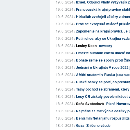
19. 6. 2024 /
Izrael: Odpůrci vlády vyzývají k
19. 6. 2024 /
Francouzská krajní pravice stáhl
19. 6. 2024 /
Hizballáh zveřejnil záběry z dronů
19. 6. 2024 /
Proč se evropská mládež přiklání
19. 6. 2024 /
Zapomeňte na krajní pravici. Je
19. 6. 2024 /
Putin chce, aby se Ukrajina vzda
18. 6. 2024 /
Lesley Keen
toweary
19. 6. 2024 /
Omezte humbuk kolem umělé int
19. 6. 2024 /
Bohaté země se spojily proti Čí
19. 6. 2024 /
Jednání o Ukrajině: V roce 2022 j
19. 6. 2024 /
Afričtí studenti v Rusku jsou nuc
19. 6. 2024 /
Ruské banky se poté, co přestal
19. 6. 2024 /
Tajný obchod se zbraněmi, který 
18. 6. 2024 /
Lesy ČR získaly povolení kácet 
18. 6. 2024 /
Soňa Svobodová
Písně Navarové
18. 6. 2024 /
Nejméně 11 mrtvých a desítky po
18. 6. 2024 /
Benjamin Netanjahu rozpustil iz
18. 6. 2024 /
Gaza: Zničeno všude