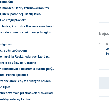
 protestům
a manifest, který zahrnoval kontrov...
, které podle něj ukazují klíčo...
 ke krajní pravici?
 to levice, kdo může Macrona zmáčknout
la celého území anektovaných region...
Nejsd
6.
eligence
Ja
ně... svým způsobem
ře
e narušila Ruská federace, která p...
eni jít do války na Ukrajině
y obchodovat s dolarem a eurem, potý...
stál Putina spojence
vzácné staré lesy v Krušných horách
 žijí dál
hřešovaných při ztroskotání dvou lod...
raelský válečný kabinet