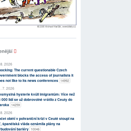
enější
 8. 2026
ocking: The current questionable Czech
vernment blocks the access of journalists it
es not like to its news conferences
14992
. 7. 2026
smyslná hysterie kvůli imigrantům: Více než
 000 lidí se už dobrovolně vrátilo z Ceuty do
aroka
14259
 8. 2026
čet obětí v pohraniční krizi v Ceutě stoupl na
, španělská vláda oznámila plány na
ybudování bariéry
10046