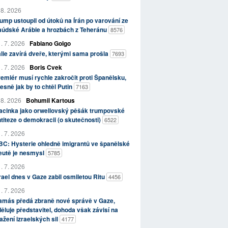
 8. 2026
ump ustoupil od útoků na Írán po varování ze
aúdské Arábie a hrozbách z Teheránu
8576
. 7. 2026
Fabiano Golgo
álie zavírá dveře, kterými sama prošla
7693
. 7. 2026
Boris Cvek
emiér musí rychle zakročit proti Španělsku,
esně jak by to chtěl Putin
7163
 8. 2026
Bohumil Kartous
acinka jako orwellovský pěšák trumpovské
titeze o demokracii (o skutečnosti)
6522
. 7. 2026
C: Hysterie ohledně imigrantů ve španělské
eutě je nesmysl
5785
. 7. 2026
rael dnes v Gaze zabil osmiletou Ritu
4456
. 7. 2026
amás předá zbraně nové správě v Gaze,
ěluje představitel, dohoda však závisí na
ažení izraelských sil
4177