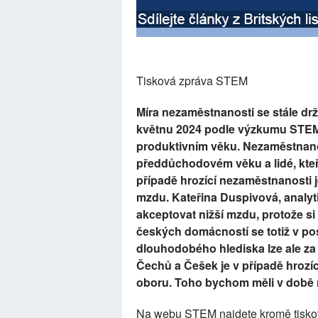
Tisková zpráva STEM
Míra nezaměstnanosti se stále drž
květnu 2024 podle výzkumu STEM
produktivním věku. Nezaměstnanos
předdůchodovém věku a lidé, kteří
případě hrozící nezaměstnanosti 
mzdu. Kateřina Duspivová, analyt
akceptovat nižší mzdu, protože si
českých domácností se totiž v pos
dlouhodobého hlediska lze ale za 
Čechů a Češek je v případě hrozí
oboru. Toho bychom měli v době n
Na webu STEM najdete kromě tiskov