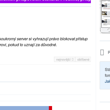
soukromý server si vyhrazují právo blokovat přístup
rovi, pokud to uznají za důvodné.
P
nejnovější
oblíbené
St
for
Ja