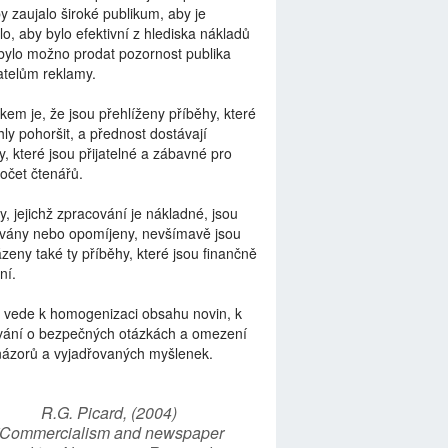
by zaujalo široké publikum, aby je
lo, aby bylo efektivní z hlediska nákladů
bylo možno prodat pozornost publika
telům reklamy.
kem je, že jsou přehlíženy příběhy, které
ly pohoršit, a přednost dostávají
y, které jsou přijatelné a zábavné pro
počet čtenářů.
y, jejichž zpracování je nákladné, jsou
vány nebo opomíjeny, nevšímavě jsou
zeny také ty příběhy, které jsou finančně
ní.
 vede k homogenizaci obsahu novin, k
vání o bezpečných otázkách a omezení
názorů a vyjadřovaných myšlenek.
R.G. Picard, (2004)
“Commercialism and newspaper