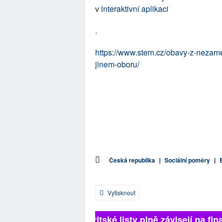
v
interaktivní aplikaci
.
https://www.stem.cz/obavy-z-nezames
jinem-oboru/
Česká republika
|
Sociální poměry
|
Vytisknout
Britské listy plně závisejí na fina