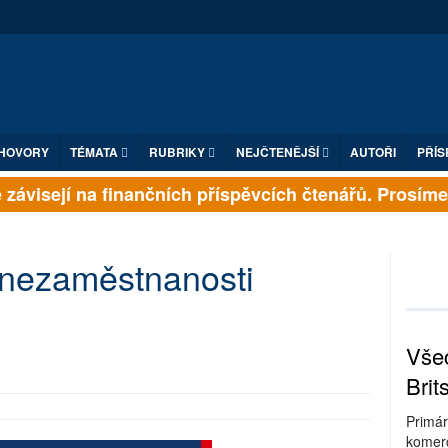
HOVORY
TÉMATA
RUBRIKY
NEJČTENĚJŠÍ
AUTOŘI
PŘÍS
závisejí na finančních příspěvcích čtenářů. Prosíme, p
nezaměstnanosti
Všec
Brit
Primár
komerc