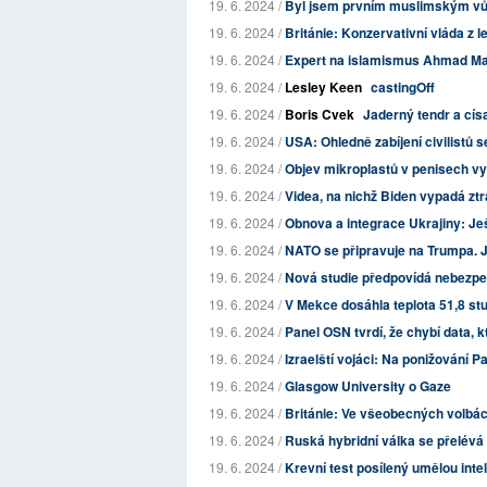
19. 6. 2024 /
Byl jsem prvním muslimským vů
19. 6. 2024 /
Británie: Konzervativní vláda z l
19. 6. 2024 /
Expert na islamismus Ahmad Ma
19. 6. 2024 /
Lesley Keen
castingOff
19. 6. 2024 /
Boris Cvek
Jaderný tendr a cís
19. 6. 2024 /
USA: Ohledně zabíjení civilistů se
19. 6. 2024 /
Objev mikroplastů v penisech vyv
19. 6. 2024 /
Videa, na nichž Biden vypadá ztrac
19. 6. 2024 /
Obnova a integrace Ukrajiny: Ješ
19. 6. 2024 /
NATO se připravuje na Trumpa. J
19. 6. 2024 /
Nová studie předpovídá nebezpe
19. 6. 2024 /
V Mekce dosáhla teplota 51,8 st
19. 6. 2024 /
Panel OSN tvrdí, že chybí data, kt
19. 6. 2024 /
Izraelští vojáci: Na ponižování P
19. 6. 2024 /
Glasgow University o Gaze
19. 6. 2024 /
Británie: Ve všeobecných volbác
19. 6. 2024 /
Ruská hybridní válka se přelév
19. 6. 2024 /
Krevní test posílený umělou intel