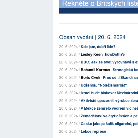
Obsah vydání | 20. 6. 2024
20. 6. 2024 /
Kde jste, dobří lidé?
20. 6. 2024 /
Lesley Keen
howDothYe
20. 6. 2024 /
BBC: Jak se svět vyrovnává s e
20. 6. 2024 /
Bohumil Kartous
Strategická ko
20. 6. 2024 /
Boris Cvek
Proč se ti Skandiná
20. 6. 2024 /
Udženija: "Nóježišmarijá!"
20. 6. 2024 /
Izrael bude blokovat Mezinárodní
20. 6. 2024 /
Aktivisté upozornili výrobce zbraní
20. 6. 2024 /
V Mekce zemřelo vedrem víc než t
20. 6. 2024 /
Zemědělství ve čtyřicítkách a p
20. 6. 2024 /
Česko jako pašalík oligarchů, po
20. 6. 2024 /
Lekce represe