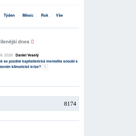
Týden
Měsíc
Rok
Vše
ílenější dnes
 8. 2026
Daniel Veselý
k se pozdně kapitalistická mentalita snoubí s
šením klimatické krize?
1
8174