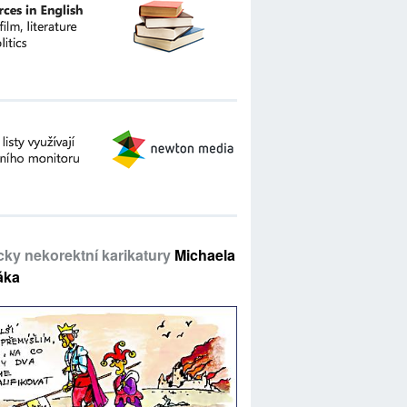
icky nekorektní karikatury
Michaela
áka