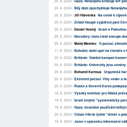
20. 6. 2024 /
Gaza: Netanjahu kritizuje IDF pot
20. 6. 2024 /
Bílý dům zpochybňuje Netanjahuov
20. 6. 2024 /
Jiří Hlavenka
Na cestě k čipové
20. 6. 2024 /
Zvlášť hloupé vyjádření paní Če
20. 6. 2024 /
Daniel Veselý
Izrael a Palestina
20. 6. 2024 /
Navzdory růstu čisté energie dosá
20. 6. 2024 /
Matěj Metelec
O počasí, klimat
11. 6. 2024 /
Bohužel, další apel na čtenáře o
20. 6. 2024 /
Británie: Volební kampaň konzer
20. 6. 2024 /
Británie: Univerzity jsou ceněny 
20. 6. 2024 /
Bohumil Kartous
Organická har
20. 6. 2024 /
Extremní počasí: Vlny veder a le
20. 6. 2024 /
Rusko a Severní Korea podepsal
19. 6. 2024 /
Vysoký komisař pro lidská práva V
19. 6. 2024 /
Izrael zřejmě "systematicky poru
19. 6. 2024 /
Gaza: Izraelské používání těžký
20. 6. 2024 /
Chůze třikrát týdně "téměř o polo
19. 6. 2024 /
Jsme v epicentru informační vál