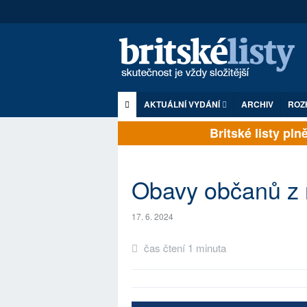
AKTUÁLNÍ VYDÁNÍ
ARCHIV
ROZ
Britské listy plně 
Obavy občanů z 
17. 6. 2024
čas čtení 1 minuta