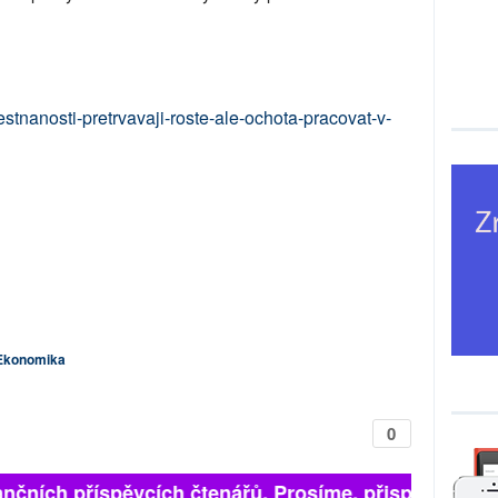
tnanosti-pretrvavaji-roste-ale-ochota-pracovat-v-
Ekonomika
0
nčních příspěvcích čtenářů. Prosíme, přispějte. ➥