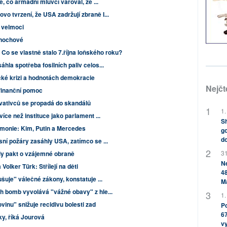
é, co armádní mluvčí varoval, že ...
o tvrzení, že USA zadržují zbraně I...
 velmoci
rnochové
: Co se vlastně stalo 7.října loňského roku?
hla spotřeba fosilních paliv celos...
ické krizi a hodnotách demokracie
Nejčt
 finanční pomoc
vativců se propadá do skandálů
1.
více než instituce jako parlament ...
Sh
monie: Kim, Putin a Mercedes
go
do
sní požáry zasáhly USA, zatímco se ...
31
y pakt o vzájemné obraně
Ne
olker Türk: Střílejí na děti
48
šuje" válečné zákony, konstatuje ...
M
ch bomb vyvolává "vážné obavy" z hle...
1.
vinu" snižuje recidivu bolesti zad
Po
67
ky, říká Jourová
v