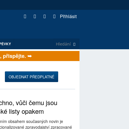
Přihlásit
PĚVKY
řispějte. ➥
OBJEDNAT PŘEDPLATNÉ
hno, vůči čemu jsou
ské listy opakem
ním obsahem současných novin je
ionalizované zpravodajství zpracované