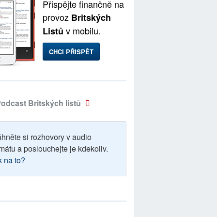
Přispějte finančně na
provoz
Britských
v mobilu.
Listů
CHCI PŘISPĚT
odcast Britských listů
áhněte si rozhovory v audio
mátu a poslouchejte je kdekoliv.
k na to?