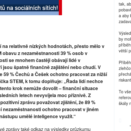
tak, a
pobavi
a aby 
zadava
Výsled
by moh
příběh
í na relativně nízkých hodnotách, přesto mělo v
větší 
 obavu z nezaměstnanosti 39 % osob v
ti se mnohem častěji obávají lidé v
Příběh
 jsou špatně finančně zajištění nebo chudí. V
zlehčo
je 59 % Čechů a Češek ochotno pracovat za nižší
přechá
riskant
ička STEM, k tomu doplňuje: „Řada lidí nechce
 tento krok nemůže dovolit – finanční situace
To vše
ledních letech nevyvíjela moc příznivě. Z
refero
pozitivní zprávu považovat zjištění, že 89 %
škály 
cí nezaměstnanosti ochotno pracovat v jiném
ástupu umělé inteligence využít.“
é zprávy také odkaz na výsledky průzkumu