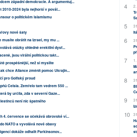
dcem západní demokracie. A argumentuj...
2.
et 2010-2024 byla nejhorší v povál...
Tr
nsour o politickém islamismu
S
31
ařovy nové šaty
It
 musíte obrátit na Izrael, my mu ...
31
Pr
olává otázky ohledně erektilní dysf...
př
eně, jsou virální politickou takt...
1.
tě prospěšnější, než si myslíte
M
ak chce Aliance změnit pomoc Ukrajin...
an
čí pro Golfský proud
31
upňů Celsia. Zemřelo tam vedrem 550 ...
BB
C
erá by určila, zda v severní Gaze...
31
alestinců není nic špatného
Iz
31
h 4. července se očekává obrovské ví...
H
á do NATO a vyvolává nové obavy
sd
igencí dokáže odhalit Parkinsonov...
st