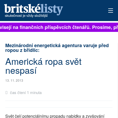
visejí na finančních příspěvcích čtenářů. Prosíme, při
PŘIHLÁSIT
AKTUÁLNÍ VYDÁNÍ
Mezinárodní energetická agentura varuje před
ropou z břidlic:
ARCHIV
Americká ropa svět
ROZHOVORY
nespasí
TÉMATA
13. 11. 2013
NEJČTENĚJŠÍ ZA 7 DNÍ
čas čtení 1 minuta
AUTOŘI
PŘÍSPĚVKY NA PROVOZ
Svět čelí potenciálnímu propadu nabídky a zvyšování