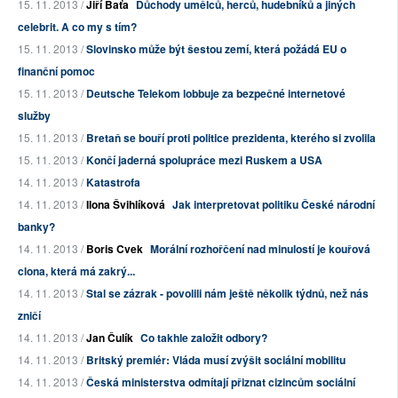
15. 11. 2013 /
Jiří Baťa
Důchody umělců, herců, hudebníků a jiných
celebrit. A co my s tím?
15. 11. 2013 /
Slovinsko může být šestou zemí, která požádá EU o
finanční pomoc
15. 11. 2013 /
Deutsche Telekom lobbuje za bezpečné internetové
služby
15. 11. 2013 /
Bretaň se bouří proti politice prezidenta, kterého si zvolila
15. 11. 2013 /
Končí jaderná spolupráce mezi Ruskem a USA
14. 11. 2013 /
Katastrofa
14. 11. 2013 /
Ilona Švihlíková
Jak interpretovat politiku České národní
banky?
14. 11. 2013 /
Boris Cvek
Morální rozhořčení nad minulostí je kouřová
clona, která má zakrý...
14. 11. 2013 /
Stal se zázrak - povolili nám ještě několik týdnů, než nás
zničí
14. 11. 2013 /
Jan Čulík
Co takhle založit odbory?
14. 11. 2013 /
Britský premiér: Vláda musí zvýšit sociální mobilitu
14. 11. 2013 /
Česká ministerstva odmítají přiznat cizincům sociální