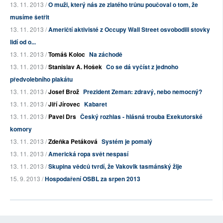
13. 11. 2013 /
O muži, který nás ze zlatého trůnu poučoval o tom, že
musíme šetřit
13. 11. 2013 /
Američtí aktivisté z Occupy Wall Street osvobodili stovky
lidí od o...
13. 11. 2013 /
Tomáš Koloc
Na záchodě
13. 11. 2013 /
Stanislav A. Hošek
Co se dá vyčíst z jednoho
předvolebního plakátu
13. 11. 2013 /
Josef Brož
Prezident Zeman: zdravý, nebo nemocný?
13. 11. 2013 /
Jiří Jírovec
Kabaret
13. 11. 2013 /
Pavel Drs
Český rozhlas - hlásná trouba Exekutorské
komory
13. 11. 2013 /
Zdeňka Petáková
Systém je pomalý
13. 11. 2013 /
Americká ropa svět nespasí
13. 11. 2013 /
Skupina vědců tvrdí, že Vakovlk tasmánský žije
15. 9. 2013 /
Hospodaření OSBL za srpen 2013