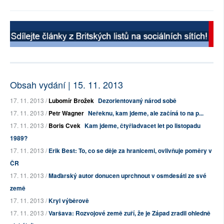
Obsah vydání | 15. 11. 2013
17. 11. 2013 /
Lubomír Brožek
Dezorientovaný národ sobě
17. 11. 2013 /
Petr Wagner
Neřeknu, kam jdeme, ale začíná to na p...
17. 11. 2013 /
Boris Cvek
Kam jdeme, čtyřiadvacet let po listopadu
1989?
17. 11. 2013 /
Erik Best: To, co se děje za hranicemi, ovlivňuje poměry v
ČR
17. 11. 2013 /
Maďarský autor donucen uprchnout v osmdesáti ze své
země
17. 11. 2013 /
Kryl výběrově
17. 11. 2013 /
Varšava: Rozvojové země zuří, že je Západ zradil ohledně