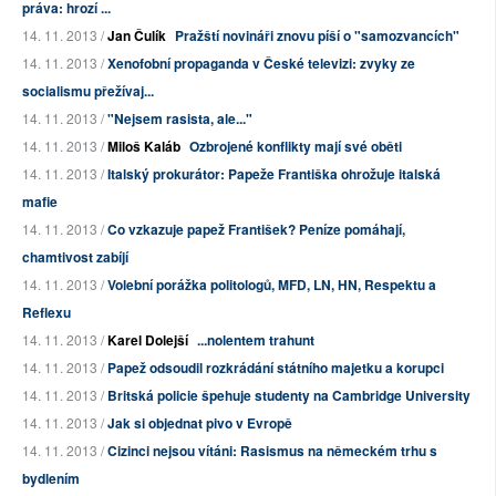
práva: hrozí ...
14. 11. 2013 /
Jan Čulík
Pražští novináři znovu píší o "samozvancích"
14. 11. 2013 /
Xenofobní propaganda v České televizi: zvyky ze
socialismu přežívaj...
14. 11. 2013 /
"Nejsem rasista, ale..."
14. 11. 2013 /
Miloš Kaláb
Ozbrojené konflikty mají své oběti
14. 11. 2013 /
Italský prokurátor: Papeže Františka ohrožuje italská
mafie
14. 11. 2013 /
Co vzkazuje papež František? Peníze pomáhají,
chamtivost zabíjí
14. 11. 2013 /
Volební porážka politologů, MFD, LN, HN, Respektu a
Reflexu
14. 11. 2013 /
Karel Dolejší
...nolentem trahunt
14. 11. 2013 /
Papež odsoudil rozkrádání státního majetku a korupci
14. 11. 2013 /
Britská policie špehuje studenty na Cambridge University
14. 11. 2013 /
Jak si objednat pivo v Evropě
14. 11. 2013 /
Cizinci nejsou vítáni: Rasismus na německém trhu s
bydlením