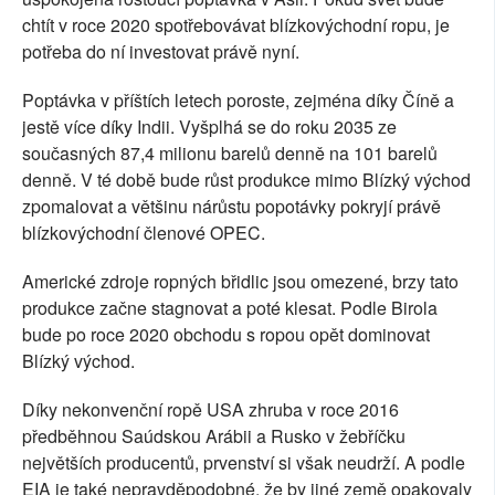
chtít v roce 2020 spotřebovávat blízkovýchodní ropu, je
potřeba do ní investovat právě nyní.
Poptávka v příštích letech poroste, zejména díky Číně a
jestě více díky Indii. Vyšplhá se do roku 2035 ze
současných 87,4 milionu barelů denně na 101 barelů
denně. V té době bude růst produkce mimo Blízký východ
zpomalovat a většinu nárůstu popotávky pokryjí právě
blízkovýchodní členové OPEC.
Americké zdroje ropných břidlic jsou omezené, brzy tato
produkce začne stagnovat a poté klesat. Podle Birola
bude po roce 2020 obchodu s ropou opět dominovat
Blízký východ.
Díky nekonvenční ropě USA zhruba v roce 2016
předběhnou Saúdskou Arábii a Rusko v žebříčku
největších producentů, prvenství si však neudrží. A podle
EIA je také nepravděpodobné, že by jiné země opakovaly