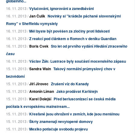
globálního...
16. 11. 2013 /
Vylučováni, ignorováni a zanedbáváni
16. 11. 2013 /
Jan Čulík
Novinky si "krádeže páchané slovenskými
Romy" v Sheffieldu vymyslely
16. 11. 2013 /
Měl byste být pověšen za zločiny proti lidskosti
16. 11. 2013 /
Z reakcí pod článkem o Romech v deníku Guardian
16. 11. 2013 /
Boris Cvek
Sto let od prvního vydání
Hledání ztraceného
času
16. 11. 2013 /
Václav Žák: Lustrace byly součástí mocenského zápasu
15. 11. 2013 /
Sandra Wain
Takový normální průmyslový chov v
bezvědomí
15. 11. 2013 /
Jiří Jírovec
Zrušení víz do Kanady
15. 11. 2013 /
Antonín Líman
Jako prodávat Karlštejn
15. 11. 2013 /
Karel Dolejší
Před berlusconizací se česká média
počítala k evropskému mainstream...
15. 11. 2013 /
Křesťané jsou ohroženi v zemích, kde jsou menšinou
15. 11. 2013 /
Škrty znamenají nevytopené domovy
15. 11. 2013 /
Mexiko potlačuje svobodu projevu