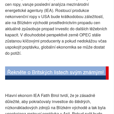
cen ropy, varuje poslední analýza mezinárodní
SOCIÁLNÍ SÍTĚ
energetické agentury (IEA). Rostoucí produkce
nekonvenční ropy v USA bude krátkodobou záležitostí,
RUBRIKY
ale na Blízkém východě prostřednictvím propadu cen
aktuálně způsobuje propad investic do dalších těžebních
PLNÁ VERZE STRÁNEK
kapacit. V dlouhodobé perspektivě země OPEC stále
zůstanou klíčovými producenty a pokud nedokážou včas
uspokojit poptávku, globální ekonomika se může dostat
do potíží.
Hlavní ekonom IEA Fatih Birol tvrdí, že je zásadně
důležité, aby pokračovaly investice do štědrých,
nízkonákladových zdrojů na Blízkém východě a tak byla
uspokojena rostoucí poptávka v Asii. Pokud svět bude