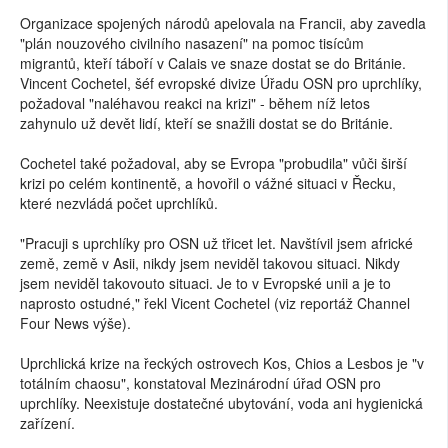
Organizace spojených národů apelovala na Francii, aby zavedla
"plán nouzového civilního nasazení" na pomoc tisícům
migrantů, kteří táboří v Calais ve snaze dostat se do Británie.
Vincent Cochetel, šéf evropské divize Úřadu OSN pro uprchlíky,
požadoval "naléhavou reakci na krizi" - během níž letos
zahynulo už devět lidí, kteří se snažili dostat se do Británie.
Cochetel také požadoval, aby se Evropa "probudila" vůči širší
krizi po celém kontinentě, a hovořil o vážné situaci v Řecku,
které nezvládá počet uprchlíků.
"Pracuji s uprchlíky pro OSN už třicet let. Navštívil jsem africké
země, země v Asii, nikdy jsem neviděl takovou situaci. Nikdy
jsem neviděl takovouto situaci. Je to v Evropské unii a je to
naprosto ostudné," řekl Vicent Cochetel (viz reportáž Channel
Four News výše).
Uprchlická krize na řeckých ostrovech Kos, Chios a Lesbos je "v
totálním chaosu", konstatoval Mezinárodní úřad OSN pro
uprchlíky. Neexistuje dostatečné ubytování, voda ani hygienická
zařízení.