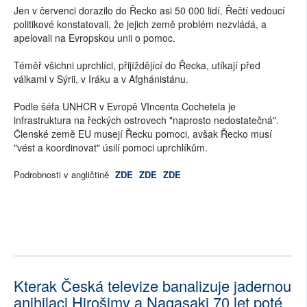
Jen v červenci dorazilo do Řecko asi 50 000 lidí. Řečtí vedoucí
politikové konstatovali, že jejich země problém nezvládá, a
apelovali na Evropskou unii o pomoc.
Téměř všichni uprchlíci, přijíždějící do Řecka, utíkají před
válkami v Sýrii, v Iráku a v Afghánistánu.
Podle šéfa UNHCR v Evropě VIncenta Cochetela je
infrastruktura na řeckých ostrovech "naprosto nedostatečná".
Členské země EU musejí Řecku pomoci, avšak Řecko musí
"vést a koordinovat" úsilí pomoci uprchlíkům.
Podrobnosti v angličtině
ZDE
ZDE
ZDE
Kterak Česká televize banalizuje jadernou
anihilaci Hirošimy a Nagasaki 70 let poté