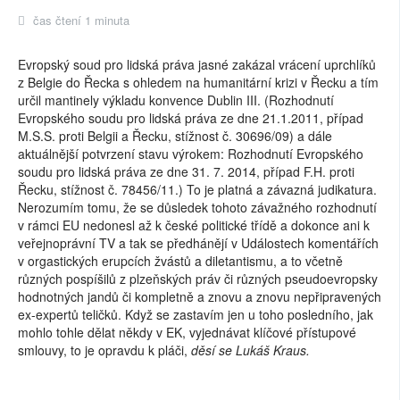
čas čtení 1 minuta
Evropský soud pro lidská práva jasné zakázal vrácení uprchlíků
z Belgie do Řecka s ohledem na humanitární krizi v Řecku a tím
určil mantinely výkladu konvence Dublin III. (Rozhodnutí
Evropského soudu pro lidská práva ze dne 21.1.2011, případ
M.S.S. proti Belgii a Řecku, stížnost č. 30696/09) a dále
aktuálnější potvrzení stavu výrokem: Rozhodnutí Evropského
soudu pro lidská práva ze dne 31. 7. 2014, případ F.H. proti
Řecku, stížnost č. 78456/11.) To je platná a závazná judikatura.
Nerozumím tomu, že se důsledek tohoto závažného rozhodnutí
v rámci EU nedonesl až k české politické třídě a dokonce ani k
veřejnoprávní TV a tak se předhánějí v Událostech komentářích
v orgastických erupcích žvástů a diletantismu, a to včetně
různých pospíšilů z plzeňských práv či různých pseudoevropsky
hodnotných jandů či kompletně a znovu a znovu nepřipravených
ex-expertů teličků. Když se zastavím jen u toho posledního, jak
mohlo tohle dělat někdy v EK, vyjednávat klíčové přístupové
smlouvy, to je opravdu k pláči,
děsí se Lukáš Kraus.