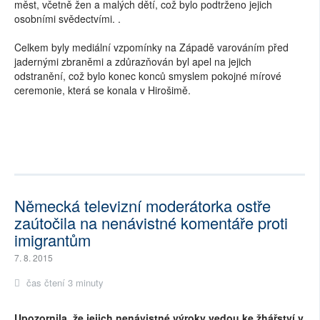
měst, včetně žen a malých dětí, což bylo podtrženo jejich
osobními svědectvími. .
Celkem byly mediální vzpomínky na Západě varováním před
jadernými zbraněmi a zdůrazňován byl apel na jejich
odstranění, což bylo konec konců smyslem pokojné mírové
ceremonie, která se konala v Hirošimě.
Německá televizní moderátorka ostře
zaútočila na nenávistné komentáře proti
imigrantům
7. 8. 2015
čas čtení 3 minuty
Upozornila, že jejich nenávistné výroky vedou ke žhářství v