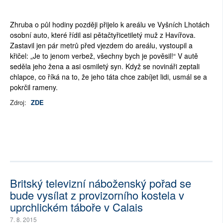
Zhruba o půl hodiny později přijelo k areálu ve Vyšních Lhotách
osobní auto, které řídil asi pětačtyřicetiletý muž z Havířova.
Zastavil jen pár metrů před vjezdem do areálu, vystoupil a
křičel: „Je to jenom verbež, všechny bych je pověsil!“ V autě
seděla jeho žena a asi osmiletý syn. Když se novináři zeptali
chlapce, co říká na to, že jeho táta chce zabíjet lidi, usmál se a
pokrčil rameny.
Zdroj:
ZDE
Britský televizní náboženský pořad se
bude vysílat z provizorního kostela v
uprchlickém táboře v Calais
7. 8. 2015