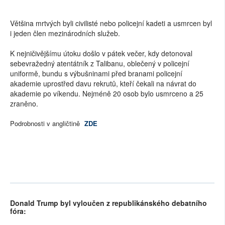
Většina mrtvých byli civilisté nebo policejní kadeti a usmrcen byl
i jeden člen mezinárodních služeb.
K nejničivějšímu útoku došlo v pátek večer, kdy detonoval
sebevražedný atentátník z Talibanu, oblečený v policejní
uniformě, bundu s výbušninami před branami policejní
akademie uprostřed davu rekrutů, kteří čekali na návrat do
akademie po víkendu. Nejméně 20 osob bylo usmrceno a 25
zraněno.
Podrobnosti v angličtině
ZDE
Donald Trump byl vyloučen z republikánského debatního
fóra: