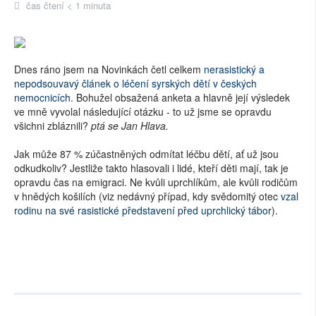
čas čtení < 1 minuta
Dnes ráno jsem na Novinkách četl celkem
nerasistický a
nepodsouvavý článek o léčení syrských dětí v českých
nemocnicích
. Bohužel obsažená anketa a hlavně její výsledek
ve mně vyvolal následující otázku - to už jsme se opravdu
všichni zbláznili?
ptá se Jan Hlava.
Jak může 87 % zúčastněných odmítat léčbu dětí, ať už jsou
odkudkoliv? Jestliže takto hlasovali i lidé, kteří děti mají, tak je
opravdu čas na emigraci. Ne kvůli uprchlíkům, ale kvůli rodičům
v hnědých košilích (viz nedávný případ, kdy svědomitý otec
vzal
rodinu na své rasistické představení před uprchlický tábor
).