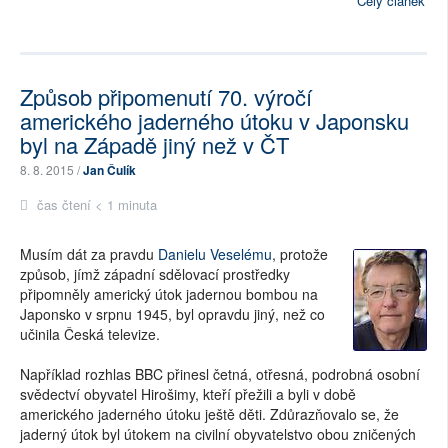
Celý článek
Způsob připomenutí 70. výročí
amerického jaderného útoku v Japonsku
byl na Západě jiný než v ČT
8. 8. 2015 /
Jan Čulík
čas čtení < 1 minuta
Musím dát za pravdu
Danielu Veselému
, protože
způsob, jímž západní sdělovací prostředky
připomněly americký útok jadernou bombou na
Japonsko v srpnu 1945, byl opravdu jiný, než co
učinila Česká televize.
Například rozhlas BBC přinesl četná, otřesná, podrobná osobní
svědectví obyvatel Hirošimy, kteří přežili a byli v době
amerického jaderného útoku ještě děti. Zdůrazňovalo se, že
jaderný útok byl útokem na civilní obyvatelstvo obou zničených