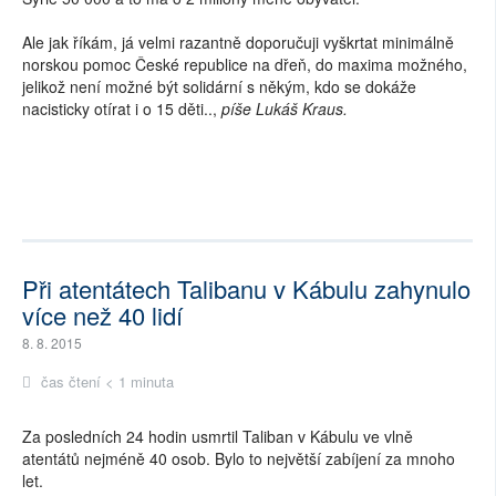
Ale jak říkám, já velmi razantně doporučuji vyškrtat minimálně
norskou pomoc České republice na dřeň, do maxima možného,
jelikož není možné být solidární s někým, kdo se dokáže
nacisticky otírat i o 15 děti..,
píše Lukáš Kraus.
Při atentátech Talibanu v Kábulu zahynulo
více než 40 lidí
8. 8. 2015
čas čtení < 1 minuta
Za posledních 24 hodin usmrtil Taliban v Kábulu ve vlně
atentátů nejméně 40 osob. Bylo to největší zabíjení za mnoho
let.