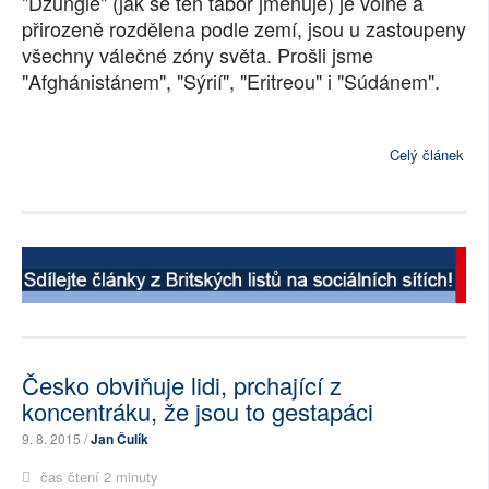
"Džungle" (jak se ten tábor jmenuje) je volně a
přirozeně rozdělena podle zemí, jsou u zastoupeny
všechny válečné zóny světa. Prošli jsme
"Afghánistánem", "Sýrií", "Eritreou" i "Súdánem".
Celý článek
Česko obviňuje lidi, prchající z
koncentráku, že jsou to gestapáci
9. 8. 2015 /
Jan Čulík
čas čtení 2 minuty