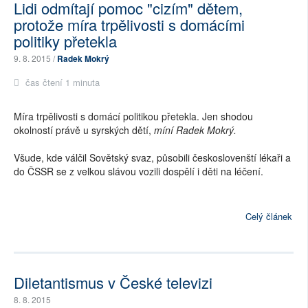
Lidi odmítají pomoc "cizím" dětem,
protože míra trpělivosti s domácími
politiky přetekla
9. 8. 2015 /
Radek Mokrý
čas čtení 1 minuta
Míra trpělivosti s domácí politikou přetekla. Jen shodou
okolností právě u syrských dětí,
míní Radek Mokrý.
Všude, kde válčil Sovětský svaz, působili českoslovenští lékaři a
do ČSSR se z velkou slávou vozili dospělí i děti na léčení.
Celý článek
Diletantismus v České televizi
8. 8. 2015