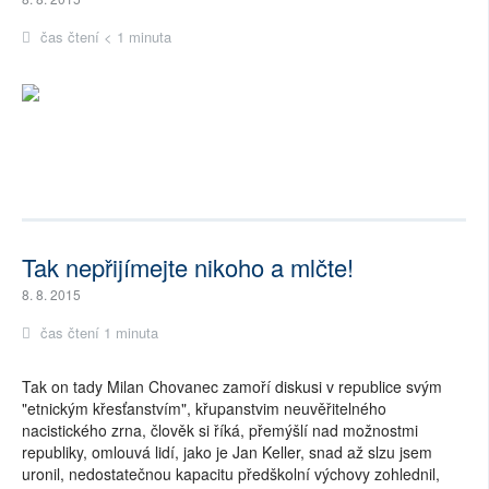
čas čtení < 1 minuta
Tak nepřijímejte nikoho a mlčte!
8. 8. 2015
čas čtení 1 minuta
Tak on tady Milan Chovanec zamoří diskusi v republice svým
"etnickým křesťanstvím", křupanstvim neuvěřitelného
nacistického zrna, člověk si říká, přemýšlí nad možnostmi
republiky, omlouvá lidí, jako je Jan Keller, snad až slzu jsem
uronil, nedostatečnou kapacitu předškolní výchovy zohlednil,