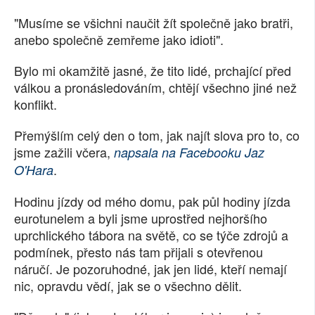
SOCIÁLNÍ SÍTĚ
"Musíme se všichni naučit žít společně jako bratři,
anebo společně zemřeme jako idioti".
RUBRIKY
Bylo mi okamžitě jasné, že tito lidé, prchající před
PLNÁ VERZE STRÁNEK
válkou a pronásledováním, chtějí všechno jiné než
konflikt.
Přemýšlím celý den o tom, jak najít slova pro to, co
jsme zažili včera,
napsala na Facebooku Jaz
.
O'Hara
Hodinu jízdy od mého domu, pak půl hodiny jízda
eurotunelem a byli jsme uprostřed nejhoršího
uprchlického tábora na světě, co se týče zdrojů a
podmínek, přesto nás tam přijali s otevřenou
náručí. Je pozoruhodné, jak jen lidé, kteří nemají
nic, opravdu vědí, jak se o všechno dělit.