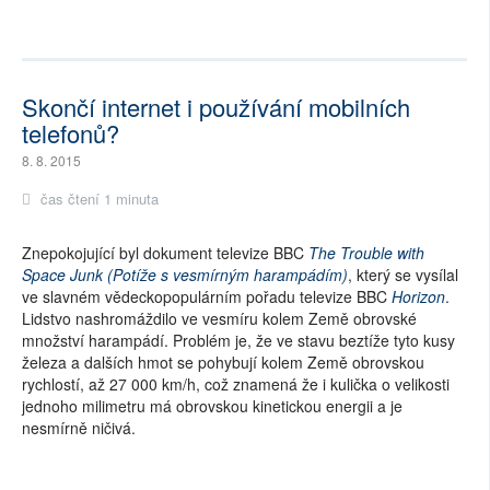
Skončí internet i používání mobilních
telefonů?
8. 8. 2015
čas čtení 1 minuta
Znepokojující byl dokument televize BBC
The Trouble with
Space Junk (Potíže s vesmírným harampádím)
, který se vysílal
ve slavném vědeckopopulárním pořadu televize BBC
Horizon
.
Lidstvo nashromáždilo ve vesmíru kolem Země obrovské
množství harampádí. Problém je, že ve stavu beztíže tyto kusy
železa a dalších hmot se pohybují kolem Země obrovskou
rychlostí, až 27 000 km/h, což znamená že i kulička o velikosti
jednoho milimetru má obrovskou kinetickou energii a je
nesmírně ničivá.