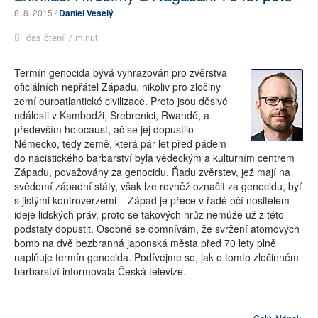
8. 8. 2015 /
Daniel Veselý
čas čtení 7 minut
Termín genocida bývá vyhrazován pro zvěrstva
oficiálních nepřátel Západu, nikoliv pro zločiny
zemí euroatlantické civilizace. Proto jsou děsivé
události v Kambodži, Srebrenici, Rwandě, a
především holocaust, ač se jej dopustilo
Německo, tedy země, která pár let před pádem
do nacistického barbarství byla vědeckým a kulturním centrem
Západu, považovány za genocidu. Řadu zvěrstev, jež mají na
svědomí západní státy, však lze rovněž označit za genocidu, byť
s jistými kontroverzemi – Západ je přece v řadě očí nositelem
ideje lidských práv, proto se takových hrůz nemůže už z této
podstaty dopustit. Osobně se domnívám, že svržení atomových
bomb na dvě bezbranná japonská města před 70 lety plně
naplňuje termín genocida. Podívejme se, jak o tomto zločinném
barbarství informovala Česká televize.