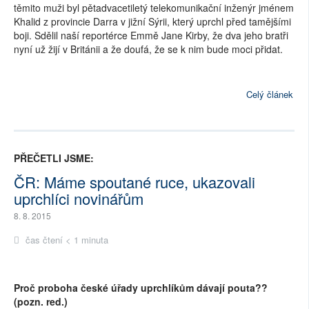
těmito muži byl pětadvacetiletý telekomunikační inženýr jménem
Khalid z provincie Darra v jižní Sýrii, který uprchl před tamějšími
boji. Sdělil naší reportérce Emmě Jane Kirby, že dva jeho bratři
nyní už žijí v Británii a že doufá, že se k nim bude moci přidat.
Celý článek
PŘEČETLI JSME:
ČR: Máme spoutané ruce, ukazovali
uprchlíci novinářům
8. 8. 2015
čas čtení < 1 minuta
Proč proboha české úřady uprchlíkům dávají pouta??
(pozn. red.)