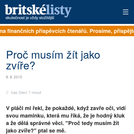
a finančních příspěvcích čtenářů. Prosíme, přispějte.
PŘIHLÁSIT
AKTUÁLNÍ VYDÁNÍ
Proč musím žít jako
ARCHIV
zvíře?
ROZHOVORY
8. 8. 2015
TÉMATA
čas čtení 7 minut
NEJČTENĚJŠÍ ZA 7 DNÍ
V pláči mi řekl, že pokaždé, když zavře oči, vidí
AUTOŘI
svou maminku, která mu říká, že je hodný kluk
a že dělá správné věci. "Proč tedy musím žít
PŘÍSPĚVKY NA PROVOZ
jako zvíře?" ptal se mě.