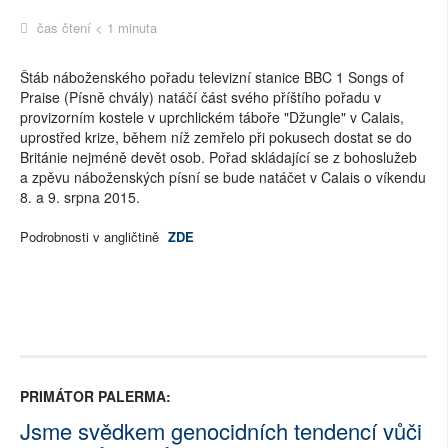
čas čtení < 1 minuta
Štáb náboženského pořadu televizní stanice BBC 1 Songs of
Praise (Písně chvály) natáčí část svého příštího pořadu v
provizorním kostele v uprchlickém táboře "Džungle" v Calais,
uprostřed krize, během níž zemřelo při pokusech dostat se do
Británie nejméně devět osob. Pořad skládající se z bohoslužeb
a zpěvu náboženských písní se bude natáčet v Calais o víkendu
8. a 9. srpna 2015.
Podrobnosti v angličtině
ZDE
PRIMÁTOR PALERMA:
Jsme svědkem genocidních tendencí vůči