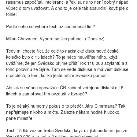
rasismus započítal, intoleranci a řekl si, ne to není dobrý nápad
vůbec o tom uvažovat. A ono to je celé tak absurdní, když jde o
tohle:
Podle čeho se vybere těch až sedmdesát lidí?
Milan Chovanec: Vybere se jich patnáct. (iDnes.cz)
Tedy mi chcete říct, že celé to nacistické diskursové české
kolečko bylo o 15 lidech? To je něco neuvěřitelného, když
uvážíme, že jen Švédsko přijme příští rok 110 000 azylantů a z
toho polovinu ze Sýrie. Tam se vede diskuse a má vést diskuse
o počtech, o tom, kolika ještě může Švédsko pomoct.
Ale jak se vůbec opovažuje ČR začínat veřejnou diskusi o 15
lidech a zamořovat tím ovzduší v Evropě?
To je nějaký humorný pokus o to předčit Járu Cimrmana? Tak
nepřijímejte nikoho a mlčte. Zalezte někam hodně hluboko,
pane ministře.
Těch 15 lidí vezme třeba Švédsko, když už jich bude mít jen že
Sýrie 50 000 a to má o 2 milióny méně obyvatel.