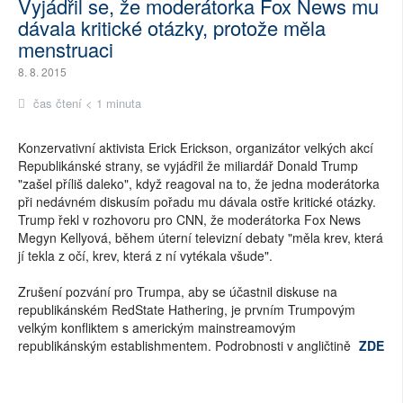
Vyjádřil se, že moderátorka Fox News mu
dávala kritické otázky, protože měla
menstruaci
8. 8. 2015
čas čtení < 1 minuta
Konzervativní aktivista Erick Erickson, organizátor velkých akcí
Republikánské strany, se vyjádřil že miliardář Donald Trump
"zašel příliš daleko", když reagoval na to, že jedna moderátorka
při nedávném diskusím pořadu mu dávala ostře kritické otázky.
Trump řekl v rozhovoru pro CNN, že moderátorka Fox News
Megyn Kellyová, během úterní televizní debaty "měla krev, která
jí tekla z očí, krev, která z ní vytékala všude".
Zrušení pozvání pro Trumpa, aby se účastnil diskuse na
republikánském RedState Hathering, je prvním Trumpovým
velkým konfliktem s americkým mainstreamovým
republikánským establishmentem. Podrobnosti v angličtině
ZDE