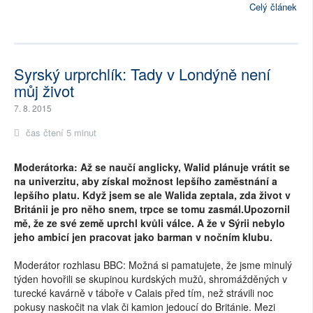
Celý článek
Syrský urprchlík: Tady v Londýně není
můj život
7. 8. 2015
čas čtení 5 minut
Moderátorka: Až se naučí anglicky, Walid plánuje vrátit se
na univerzitu, aby získal možnost lepšího zaměstnání a
lepšího platu. Když jsem se ale Walida zeptala, zda život v
Británii je pro něho snem, trpce se tomu zasmál.Upozornil
mě, že ze své země uprchl kvůli válce. A že v Sýrii nebylo
jeho ambicí jen pracovat jako barman v nočním klubu.
Moderátor rozhlasu BBC: Možná si pamatujete, že jsme minulý
týden hovořili se skupinou kurdských mužů, shromážděných v
turecké kavárně v táboře v Calais před tím, než strávili noc
pokusy naskočit na vlak či kamion jedoucí do Británie. Mezi