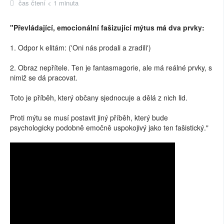
čas čtení < 1 minuta
"Převládající, emocionální fašizující mýtus má dva prvky:
1. Odpor k elitám: ('Oni nás prodali a zradili')
2. Obraz nepřítele. Ten je fantasmagorie, ale má reálné prvky, s
nimiž se dá pracovat.
Toto je příběh, který občany sjednocuje a dělá z nich lid.
Proti mýtu se musí postavit jiný příběh, který bude
psychologicky podobně emočně uspokojivý jako ten fašistický."