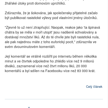
žhářské útoky proti domovům uprchlíků.
Zdůraznila, že je šokována, jak společensky přijatelné začalo
být publikovat rasistické výlevy pod vlastními jmény útočníků.
"Zjevně to už není ztrapňující. Naopak, reakce jako 'ta špinavá
chátra by se měla v moři utopit' jsou nadšeně schvalovány a
dostávají množství liků. Až do té chvíle jste byli rasistická nula,
ale pak najednou máte z toho euforický pocit," zdůraznila ve
svém dvouminutovém komentáři.
Její komentář se virálně rozšířil po internetu během několika
minut a ve čtvrtek odpoledne ho zhlédlo více než 9 milionů
diváků, zaznamenal více než čtvrt milionu liků, 20 000
komentářů a byl sdílen na Facebooku více než 83 000 krát.
Celý článek