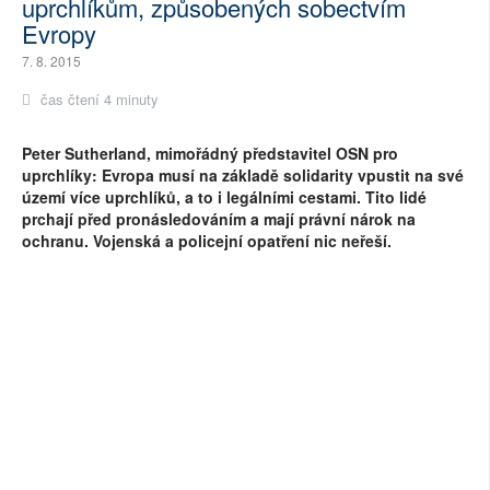
uprchlíkům, způsobených sobectvím
Evropy
7. 8. 2015
čas čtení 4 minuty
Peter Sutherland, mimořádný představitel OSN pro
uprchlíky: Evropa musí na základě solidarity vpustit na své
území více uprchlíků, a to i legálními cestami. Tito lidé
prchají před pronásledováním a mají právní nárok na
ochranu. Vojenská a policejní opatření nic neřeší.