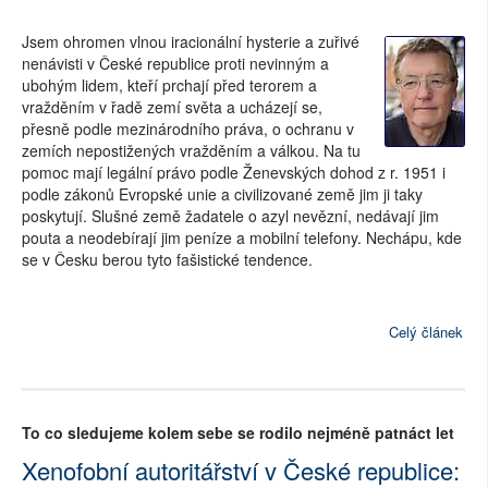
Jsem ohromen vlnou iracionální hysterie a zuřivé
nenávisti v České republice proti nevinným a
ubohým lidem, kteří prchají před terorem a
vražděním v řadě zemí světa a ucházejí se,
přesně podle mezinárodního práva, o ochranu v
zemích nepostižených vražděním a válkou. Na tu
pomoc mají legální právo podle Ženevských dohod z r. 1951 i
podle zákonů Evropské unie a civilizované země jim ji taky
poskytují. Slušné země žadatele o azyl nevězní, nedávají jim
pouta a neodebírají jim peníze a mobilní telefony. Nechápu, kde
se v Česku berou tyto fašistické tendence.
Celý článek
To co sledujeme kolem sebe se rodilo nejméně patnáct let
Xenofobní autoritářství v České republice: