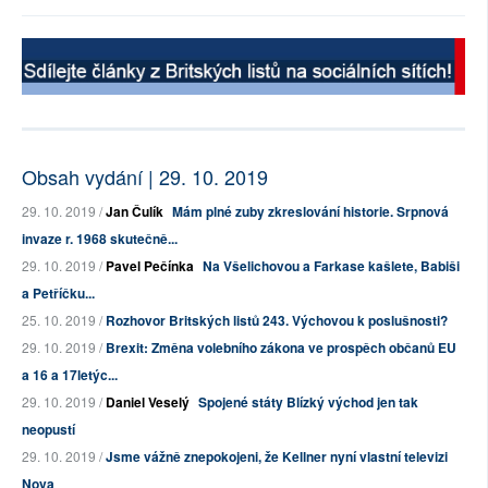
Obsah vydání | 29. 10. 2019
29. 10. 2019 /
Jan Čulík
Mám plné zuby zkreslování historie. Srpnová
invaze r. 1968 skutečně...
29. 10. 2019 /
Pavel Pečínka
Na Všelichovou a Farkase kašlete, Babiši
a Petříčku...
25. 10. 2019 /
Rozhovor Britských listů 243. Výchovou k poslušnosti?
29. 10. 2019 /
Brexit: Změna volebního zákona ve prospěch občanů EU
a 16 a 17letýc...
29. 10. 2019 /
Daniel Veselý
Spojené státy Blízký východ jen tak
neopustí
29. 10. 2019 /
Jsme vážně znepokojeni, že Kellner nyní vlastní televizi
Nova