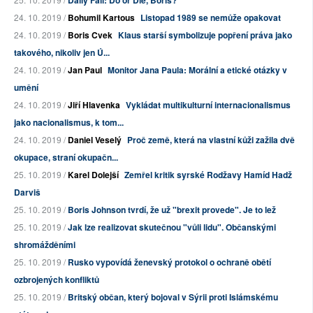
Daily Fail: Do or Die, Boris?
24. 10. 2019 /
Bohumil Kartous
Listopad 1989 se nemůže opakovat
24. 10. 2019 /
Boris Cvek
Klaus starší symbolizuje popření práva jako
takového, nikoliv jen Ú...
24. 10. 2019 /
Jan Paul
Monitor Jana Paula: Morální a etické otázky v
umění
24. 10. 2019 /
Jiří Hlavenka
Vykládat multikulturní internacionalismus
jako nacionalismus, k tom...
24. 10. 2019 /
Daniel Veselý
Proč země, která na vlastní kůži zažila dvě
okupace, straní okupačn...
25. 10. 2019 /
Karel Dolejší
Zemřel kritik syrské Rodžavy Hamíd Hadž
Darviš
25. 10. 2019 /
Boris Johnson tvrdí, že už "brexit provede". Je to lež
25. 10. 2019 /
Jak lze realizovat skutečnou "vůli lidu". Občanskými
shromážděními
25. 10. 2019 /
Rusko vypovídá ženevský protokol o ochraně obětí
ozbrojených konfliktů
25. 10. 2019 /
Britský občan, který bojoval v Sýrii proti Islámskému