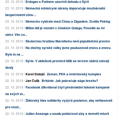
23. 10. 2019 /
Erdogan s Putinem uzavřeli dohodu o Sýrii
23. 10. 2019 /
Německá ministryně obrany doporučuje mezinárodní
bezpečnostní zónu ...
23. 10. 2019 /
Německo vybíralo mezi Čínou a Západem. Zvolilo Peking
23. 10. 2019 /
Milion lidí je vězněn v čínském Gulagu. Povedlo se mi
utéct. Vím co...
23. 10. 2019 /
Skutečnou hrozbou liberalismu není populistická pravice
23. 10. 2019 /
Na zločiny syrské války jsme poukazovali znovu a znovu.
Bylo to na ...
23. 10. 2019 /
Sýrie: V obležené provincii Idlíb se terčem náletů stávají
školy
23. 10. 2019 /
Karel Dolejší
Zeman, PKK a mnichovský komplex
22. 10. 2019 /
Jan Čulík
Británie: Jak pokračuje sága brexitu?
22. 10. 2019 /
Facebook zlikvidoval čtyři předvolební falešné kampaně
na svých st...
22. 10. 2019 /
Židovský hlas solidarity vyzývá poslance, aby nehlasovali
pro rezol...
22. 10. 2019 /
Julian Assange u soudu potlačoval slzy a nemohl mluvit