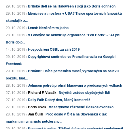
29. 10. 2019 /
Britské děti se na Haloween strojí jako Boris Johnson
29. 10. 2019 /
Měnící se atmosféra v USA? Tisíce sportovních fanoušků
skandují k z...
29. 10. 2019 /
Letná: Není nám to jedno
28. 10. 2019 /
V Londýně se aktivizuje organizace "Fck Boris" - "Ať jde
Boris do p...
14. 10. 2019 /
Hospodaření OSBL za září 2019
29. 10. 2019 /
Copyrightová směrnice ve Francii narazila na Google i
Facebook
29. 10. 2019 /
Británie: Tisíce pamětních mincí, vyrobených na oslavu
brexitu, bud...
28. 10. 2019 /
Johnson potřetí prohrál hlasování o předčasných volbách
27. 10. 2019 /
Richard F. Vlasák
Největší zrádce obyčejných lidí
27. 10. 2019 /
Daily Fail: Dobrý den, žádný komentář
27. 10. 2019 /
Boris Cvek
Masarykovo zázračné Československo
28. 10. 2019 /
Jan Čulík
Proč došlo v ČR a na Slovensku k tak
markantnímu nárůstu netoleranc...
29. 10. 2019 /
Komenský online: Třídění, štěpení a scelování společnosti