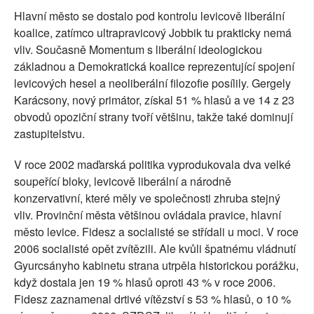
Hlavní město se dostalo pod kontrolu levicově liberální
koalice, zatímco ultrapravicový Jobbik tu prakticky nemá
vliv. Současně Momentum s liberální ideologickou
základnou a Demokratická koalice reprezentující spojení
levicových hesel a neoliberální filozofie posílily. Gergely
Karácsony, nový primátor, získal 51 % hlasů a ve 14 z 23
obvodů opoziční strany tvoří většinu, takže také dominují
zastupitelstvu.
V roce 2002 maďarská politika vyprodukovala dva velké
soupeřící bloky, levicově liberální a národně
konzervativní, které měly ve společnosti zhruba stejný
vliv. Provinční města většinou ovládala pravice, hlavní
město levice. Fidesz a socialisté se střídali u moci. V roce
2006 socialisté opět zvítězili. Ale kvůli špatnému vládnutí
Gyurcsányho kabinetu strana utrpěla historickou porážku,
když dostala jen 19 % hlasů oproti 43 % v roce 2006.
Fidesz zaznamenal drtivé vítězství s 53 % hlasů, o 10 %