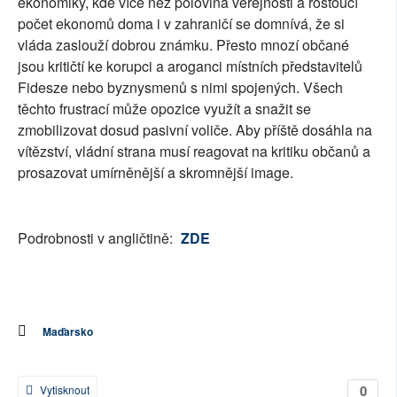
ekonomiky, kde více než polovina veřejnosti a rostoucí
počet ekonomů doma i v zahraničí se domnívá, že si
vláda zaslouží dobrou známku. Přesto mnozí občané
jsou kritičtí ke korupci a aroganci místních představitelů
Fidesze nebo byznysmenů s nimi spojených. Všech
těchto frustrací může opozice využít a snažit se
zmobilizovat dosud pasivní voliče. Aby příště dosáhla na
vítězství, vládní strana musí reagovat na kritiku občanů a
prosazovat umírněnější a skromnější image.
Podrobnosti v angličtině:
ZDE
Maďarsko
0
Vytisknout