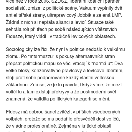
více než v roce 2006. SZDSZ, liberální koaliční partner
socialistů, zmizel z politické scény. Vakuum vyplnily dvě
antielitářské strany, ultrapravicový Jobbik a zelená LMP.
Žádná z nich si nepřála alianci s levicí. Situace také
sehrála roli při třech po sobě následujících vítězstvích
Fidesze, který vládl i v tradičně levicových oblastech.
Sociologicky lze říci, že nyní v politice nedošlo k velkému
zlomu. Po "intermezzu" s pokusy alternativních stran
přepsat politickou mapu se věci vracejí k "normálu": Dva
velké bloky, konzervativně pravicový a levicově liberální,
stojí proti sobě podporované každý vlastní voličskou
základnou. Zdá se, že je to pravda, i když víme, že mezi
voliči tu a tam existují překryvy a že postmoderní svět
znamená, že validita politických kategorií se mění.
Fidesz má dobrou šanci zvítězit v příštích všeobecných
volbách, protože se mu podařilo přesvědčit dost voličů,
že vládne profesionálně. Zejména v kritické oblasti