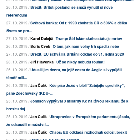
26. 10. 2019 /
Brexit: Britští poslanci se snaží vynutit si nové
referendum
27. 10. 2019 /
Světová banka: Od r. 1990 zbohatla ČR o 506% a délka
života se pro...
27. 10. 2019 /
Karel Dolejší
Trump: Šéf Islámského státu je mrtev
26. 10. 2019 /
Boris Cvek
O tom, jak nám volný trh spadl z nebe
27. 10. 2019 /
Brexit: EU schválila Británii odklad do 31. ledna 2020
28. 10. 2019 /
Jiří Hlavenka
Už se nikdy nebudu rouhat!
26. 10. 2019 /
Udusili jim dceru, na jejíž cestu do Anglie si vypůjčili
téměř mili...
26. 10. 2019 /
Jan Čulík
Kde píše Ježíš v bibli "Zabíjejte uprchlíky",
pane Zdechovský (KDU-...
25. 10. 2019 /
Johnson vyplýtval 3 miliardy Kč na lživou reklamu, že k
brexitu doj...
25. 10. 2019 /
Jan Čulík
Ultrapravice v Evropském parlamentu jásala,
že odsoudili množství l...
25. 10. 2019 /
Jan Čulík
Chaos: EU odkládá rozhodnutí odložit brexit
25. 10. 2019 /