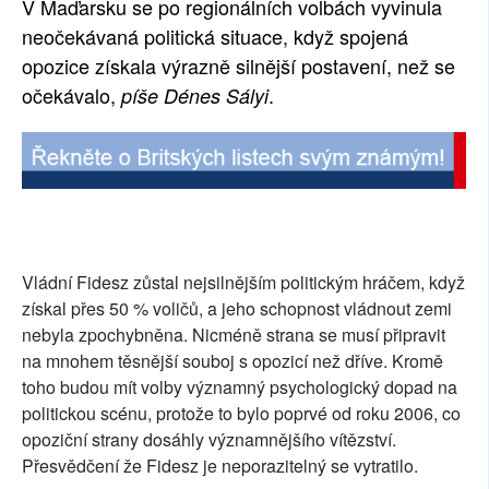
V Maďarsku se po regionálních volbách vyvinula
SOCIÁLNÍ SÍTĚ
neočekávaná politická situace, když spojená
opozice získala výrazně silnější postavení, než se
RUBRIKY
očekávalo,
.
píše Dénes Sályi
PLNÁ VERZE STRÁNEK
Vládní Fidesz zůstal nejsilnějším politickým hráčem, když
získal přes 50 % voličů, a jeho schopnost vládnout zemi
nebyla zpochybněna. Nicméně strana se musí připravit
na mnohem těsnější souboj s opozicí než dříve. Kromě
toho budou mít volby významný psychologický dopad na
politickou scénu, protože to bylo poprvé od roku 2006, co
opoziční strany dosáhly významnějšího vítězství.
Přesvědčení že Fidesz je neporazitelný se vytratilo.