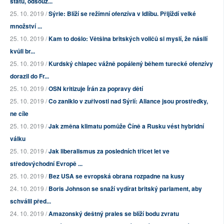
státu, odsouz...
25. 10. 2019 /
Sýrie: Blíží se režímní ofenzíva v Idlíbu. Přijíždí velké
množství ...
25. 10. 2019 /
Kam to došlo: Většina britských voličů si myslí, že násilí
kvůli br...
25. 10. 2019 /
Kurdský chlapec vážně popálený během turecké ofenzívy
dorazil do Fr...
25. 10. 2019 /
OSN kritizuje Írán za popravy dětí
25. 10. 2019 /
Co zaniklo v zuřivosti nad Sýrií: Aliance jsou prostředky,
ne cíle
25. 10. 2019 /
Jak změna klimatu pomůže Číně a Rusku vést hybridní
válku
25. 10. 2019 /
Jak liberalismus za posledních třicet let ve
středovýchodní Evropě ...
25. 10. 2019 /
Bez USA se evropská obrana rozpadne na kusy
24. 10. 2019 /
Boris Johnson se snaží vydírat britský parlament, aby
schválil před...
24. 10. 2019 /
Amazonský deštný prales se blíží bodu zvratu