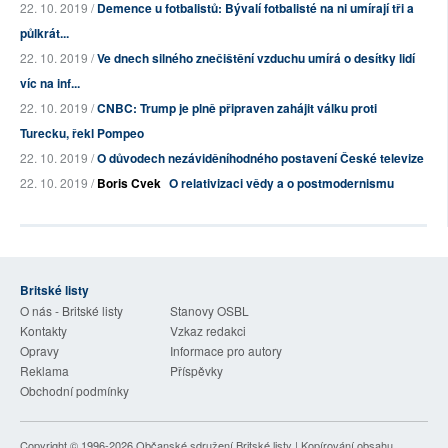
22. 10. 2019 /
Demence u fotbalistů: Bývalí fotbalisté na ni umírají tři a
půlkrát...
22. 10. 2019 /
Ve dnech silného znečištění vzduchu umírá o desítky lidí
víc na inf...
22. 10. 2019 /
CNBC: Trump je plně připraven zahájit válku proti
Turecku, řekl Pompeo
22. 10. 2019 /
O důvodech nezáviděníhodného postavení České televize
22. 10. 2019 /
Boris Cvek
O relativizaci vědy a o postmodernismu
Britské listy
O nás - Britské listy
Stanovy OSBL
Kontakty
Vzkaz redakci
Opravy
Informace pro autory
Reklama
Příspěvky
Obchodní podmínky
Copyright © 1996-2026
Občanské sdružení Britské listy
| Kopírování obsahu