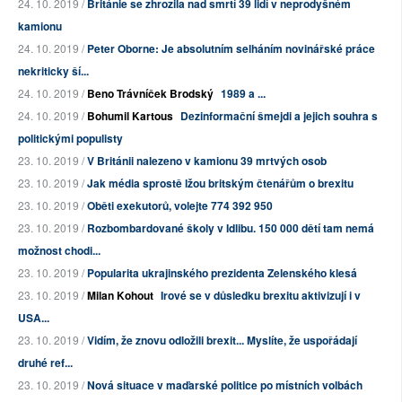
24. 10. 2019 /
Británie se zhrozila nad smrtí 39 lidí v neprodyšném
kamionu
24. 10. 2019 /
Peter Oborne: Je absolutním selháním novinářské práce
nekriticky ší...
24. 10. 2019 /
Beno Trávníček Brodský
1989 a ...
24. 10. 2019 /
Bohumil Kartous
Dezinformační šmejdi a jejich souhra s
politickými populisty
23. 10. 2019 /
V Británii nalezeno v kamionu 39 mrtvých osob
23. 10. 2019 /
Jak média sprostě lžou britským čtenářům o brexitu
23. 10. 2019 /
Oběti exekutorů, volejte 774 392 950
23. 10. 2019 /
Rozbombardované školy v Idlibu. 150 000 dětí tam nemá
možnost chodi...
23. 10. 2019 /
Popularita ukrajinského prezidenta Zelenského klesá
23. 10. 2019 /
Milan Kohout
Irové se v důsledku brexitu aktivizují i v
USA...
23. 10. 2019 /
Vidím, že znovu odložili brexit... Myslíte, že uspořádají
druhé ref...
23. 10. 2019 /
Nová situace v maďarské politice po místních volbách