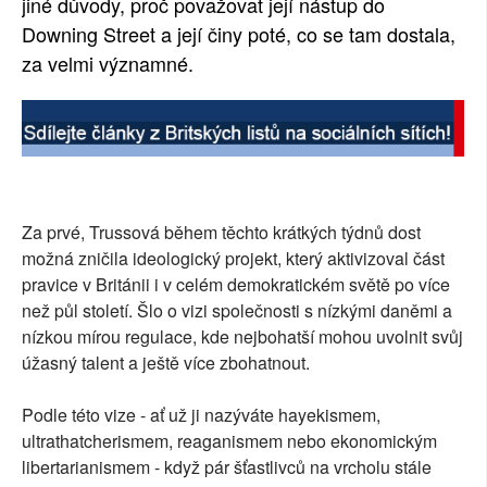
jiné důvody, proč považovat její nástup do
Downing Street a její činy poté, co se tam dostala,
za velmi významné.
Za prvé, Trussová během těchto krátkých týdnů dost
možná zničila ideologický projekt, který aktivizoval část
pravice v Británii i v celém demokratickém světě po více
než půl století. Šlo o vizi společnosti s nízkými daněmi a
nízkou mírou regulace, kde nejbohatší mohou uvolnit svůj
úžasný talent a ještě více zbohatnout.
Podle této vize - ať už ji nazýváte hayekismem,
ultrathatcherismem, reaganismem nebo ekonomickým
libertarianismem - když pár šťastlivců na vrcholu stále