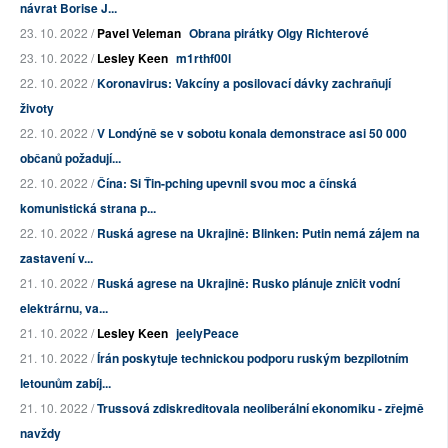
návrat Borise J...
23. 10. 2022 /
Pavel Veleman
Obrana pirátky Olgy Richterové
23. 10. 2022 /
Lesley Keen
m1rthf00l
22. 10. 2022 /
Koronavirus: Vakcíny a posilovací dávky zachraňují
životy
22. 10. 2022 /
V Londýně se v sobotu konala demonstrace asi 50 000
občanů požadují...
22. 10. 2022 /
Čína: Si Ťin-pching upevnil svou moc a čínská
komunistická strana p...
22. 10. 2022 /
Ruská agrese na Ukrajině: Blinken: Putin nemá zájem na
zastavení v...
21. 10. 2022 /
Ruská agrese na Ukrajině: Rusko plánuje zničit vodní
elektrárnu, va...
21. 10. 2022 /
Lesley Keen
jeelyPeace
21. 10. 2022 /
Írán poskytuje technickou podporu ruským bezpilotním
letounům zabíj...
21. 10. 2022 /
Trussová zdiskreditovala neoliberální ekonomiku - zřejmě
navždy