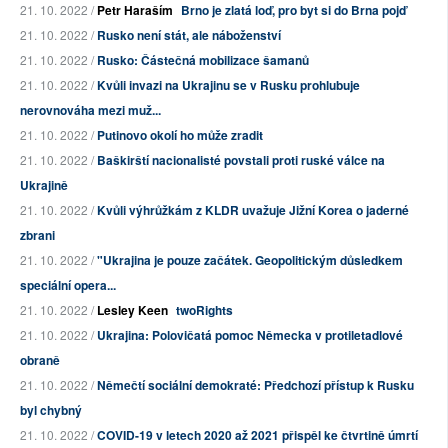
21. 10. 2022 /
Petr Haraším
Brno je zlatá loď, pro byt si do Brna pojď
21. 10. 2022 /
Rusko není stát, ale náboženství
21. 10. 2022 /
Rusko: Částečná mobilizace šamanů
21. 10. 2022 /
Kvůli invazi na Ukrajinu se v Rusku prohlubuje
nerovnováha mezi muž...
21. 10. 2022 /
Putinovo okolí ho může zradit
21. 10. 2022 /
Baškirští nacionalisté povstali proti ruské válce na
Ukrajině
21. 10. 2022 /
Kvůli výhrůžkám z KLDR uvažuje Jižní Korea o jaderné
zbrani
21. 10. 2022 /
"Ukrajina je pouze začátek. Geopolitickým důsledkem
speciální opera...
21. 10. 2022 /
Lesley Keen
twoRights
21. 10. 2022 /
Ukrajina: Polovičatá pomoc Německa v protiletadlové
obraně
21. 10. 2022 /
Němečtí sociální demokraté: Předchozí přístup k Rusku
byl chybný
21. 10. 2022 /
COVID-19 v letech 2020 až 2021 přispěl ke čtvrtině úmrtí