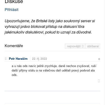
Diskuse
Přihlásit
Upozorňujeme, že Britské listy jako soukromý server si
vyhrazují právo blokovat přístup na diskusní fóra
jakémukoliv diskutérovi, pokud to uznají za důvodné.
Komentáře
nejnovější
oblíbené
Petr Haraším
22. říj. 2022
0
a u nás ods navíc ještě zrychluje. daně nechce zvyšovat, ruší
další přijmy státu a na válečnou daň udělali pravý podvod ala
ods.