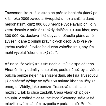
Trussonomika zrušila strop na prémie bankéřů (který po
krizi roku 2009 zavedla Evropská unie) a snížila daně
nejbohatším, čímž 600 000 nejvíce vydělávajících lidí v
zemi dostalo v průměru každý dalších 10 000 liber, tedy
300 000 Kč: doslova 1 % obyvatel. Zrušila plánované
zvýšení daně z příjmu právnických osob. A to vše ve
jménu uvolnění zvířecího ducha volného trhu, aby tím
mohl vyvolat "ekonomický růst".
Až na to, že volný trh s tím nechtěl mít nic společného.
Finanční trhy odmítly tento plán, podle něhož by si vláda
půjčila peníze nejen na snížení daní, ale i na Trussovou
již ohlášené výdaje ve výši 150 miliard liber na účty za
energie. Viděly, jaké peníze Trussová utratit, ale
nezjistily, jak to chce zaplatit. Cena vládních půjček
stoupla v reálném čase, zatímco Kwarteng stále ještě
mluvil o svém státním rozpočtu v parlamentě. Peníze