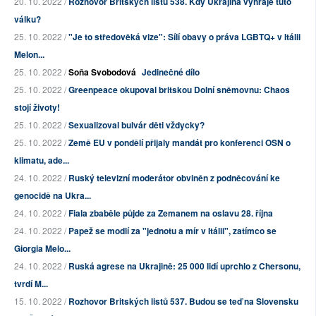
20. 10. 2022 /
Rozhovor Britských listů 538. Kdy Ukrajina vyhraje tuto
válku?
25. 10. 2022 /
"Je to středověká vize": Sílí obavy o práva LGBTQ+ v Itálii
Melon...
25. 10. 2022 /
Soňa Svobodová
Jedinečné dílo
25. 10. 2022 /
Greenpeace okupoval britskou Dolní sněmovnu: Chaos
stojí životy!
25. 10. 2022 /
Sexualizoval bulvár děti vždycky?
25. 10. 2022 /
Země EU v pondělí přijaly mandát pro konferenci OSN o
klimatu, ade...
24. 10. 2022 /
Ruský televizní moderátor obviněn z podněcování ke
genocidě na Ukra...
24. 10. 2022 /
Fiala zbaběle půjde za Zemanem na oslavu 28. října
24. 10. 2022 /
Papež se modlí za "jednotu a mír v Itálii", zatímco se
Giorgia Melo...
24. 10. 2022 /
Ruská agrese na Ukrajině: 25 000 lidí uprchlo z Chersonu,
tvrdí M...
15. 10. 2022 /
Rozhovor Britských listů 537. Budou se teď na Slovensku