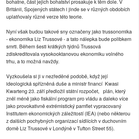
bohatne, část jejich bohatství prosakuje k těm dole. V
Británii, Spojených státech i jinde se v různých obdobích
uplatňovaly různé verze této teorie.
Nyní však budou takové sny označeny jako trussonomika
- ekonomika Liz Trussové - a tato nálepka bude polibkem
smrti. Během šesti krátkých týdnů Trussová
zdiskreditovala vysokooktanovou ekonomiku volného
trhu, a to možná navždy.
Vyzkoušela si ji v nezředěné podobě, když její
ideologická spřízněná duše a ministr financí Kwasi
Kwarteng 23. září předložil státní rozpočet, plán, který
zněl méně jako fiskální program pro vládu a daleko více
jako provokativně extrémistický pamflet vypracovaný
Institutem ekonomických záležitostí (IEA) (nebo některou
z dalších pochybných organizací sídlících v duchovním
domě Liz Trussové v Londýně v Tufton Street 55).