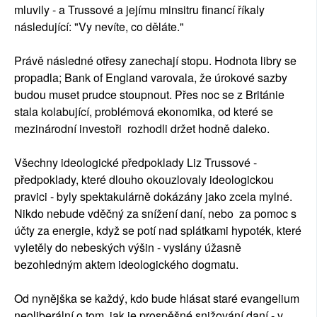
mluvily - a Trussové a jejímu minsitru financí říkaly
následující: "Vy nevíte, co děláte."
Právě následné otřesy zanechají stopu. Hodnota libry se
propadla; Bank of England varovala, že úrokové sazby
budou muset prudce stoupnout. Přes noc se z Británie
stala kolabující, problémová ekonomika, od které se
mezinárodní investoři rozhodli držet hodně daleko.
Všechny ideologické předpoklady Liz Trussové -
předpoklady, které dlouho okouzlovaly ideologickou
pravici - byly spektakulárně dokázány jako zcela mylné.
Nikdo nebude vděčný za snížení daní, nebo za pomoc s
účty za energie, když se potí nad splátkami hypoték, které
vyletěly do nebeských výšin - vyslány úžasně
bezohledným aktem ideologického dogmatu.
Od nynějška se každý, kdo bude hlásat staré evangelium
neoliberální o tom, jak je prospěšné snižování daní - v