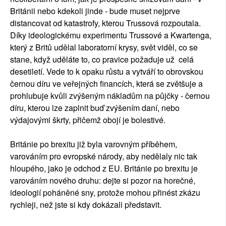
Británii nebo kdekoli jinde - bude muset nejprve
distancovat od katastrofy, kterou Trussová rozpoutala.
Díky ideologickému experimentu Trussové a Kwartenga,
který z Britů udělal laboratorní krysy, svět viděl, co se
stane, když uděláte to, co pravice požaduje už celá
desetiletí. Vede to k opaku růstu a vytváří to obrovskou
černou díru ve veřejných financích, která se zvětšuje a
prohlubuje kvůli zvýšeným nákladům na půjčky - černou
díru, kterou lze zaplnit buď zvýšením daní, nebo
výdajovými škrty, přičemž obojí je bolestivé.
Británie po brexitu již byla varovným příběhem,
varováním pro evropské národy, aby nedělaly nic tak
hloupého, jako je odchod z EU. Británie po brexitu je
varováním nového druhu: dejte si pozor na horečné,
ideologií poháněné sny, protože mohou přinést zkázu
rychleji, než jste si kdy dokázali představit.