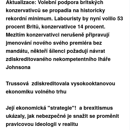
Aktualizace: Volební podpora britských
SOCIÁLNÍ SÍTĚ
konzervativců se propadla na historicky
rekordní minimum. Labouristy by nyní volilo 53
RUBRIKY
procent Britů, konzervativce 14 procent.
Mezitím konzervativci nerušeně připravují
PLNÁ VERZE STRÁNEK
jmenování nového svého premiéra bez
mandátu, někteří šílenci požadují návrat
zdiskreditovaného nekompetentního lháře
Johnsona
Trussová zdiskreditovala vysokooktanovou
ekonomiku volného trhu
Její ekonomická "strategie"! a brexitismus
ukázaly, jak nebezpečné je snažit se proměnit
pravicovou ideologii v realitu