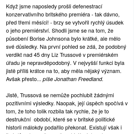
Když jsme naposledy prošli defenestrací
konzervativního britského premiéra - tak dávno,
před třemi měsíci! - brzy se vytvořil rychlý úsudek
o jeho premiérství. Shodli jsme se na tom, že
působení Borise Johnsona bylo krátké, ale mělo
své důsledky. Na první pohled se zdá, že podobný
verdikt nad 45 dny Liz Trussové v premiérském
úřadu je nepravděpodobný. V nejvyšší funkci byla
jistě příliš krátce na to, aby měla nějaký význam.
Avšak přesto...
píše Jonathan Freedland.
Jistě, Trussová se nemůže pochlubit žádnými
pozitivními výsledky. Naopak, její úspěch spočívá v
tom, že toho tolik rozbila tak rychle, že je to
destrukční období, které se v britské politické
historii málokdy podařilo překonat. Existují však i