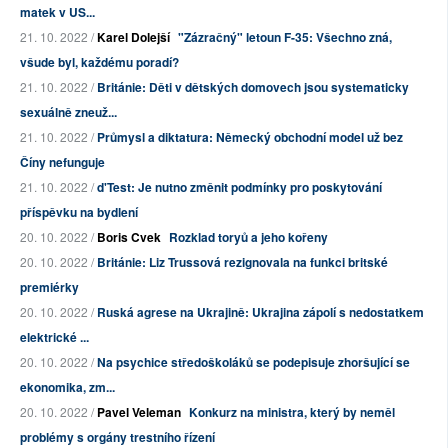
matek v US...
21. 10. 2022 /
Karel Dolejší
"Zázračný" letoun F-35: Všechno zná,
všude byl, každému poradí?
21. 10. 2022 /
Británie: Děti v dětských domovech jsou systematicky
sexuálně zneuž...
21. 10. 2022 /
Průmysl a diktatura: Německý obchodní model už bez
Číny nefunguje
21. 10. 2022 /
d'Test: Je nutno změnit podmínky pro poskytování
příspěvku na bydlení
20. 10. 2022 /
Boris Cvek
Rozklad toryů a jeho kořeny
20. 10. 2022 /
Británie: Liz Trussová rezignovala na funkci britské
premiérky
20. 10. 2022 /
Ruská agrese na Ukrajině: Ukrajina zápolí s nedostatkem
elektrické ...
20. 10. 2022 /
Na psychice středoškoláků se podepisuje zhoršující se
ekonomika, zm...
20. 10. 2022 /
Pavel Veleman
Konkurz na ministra, který by neměl
problémy s orgány trestního řízení