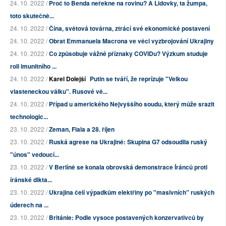
24. 10. 2022 /
Proč to Benda neřekne na rovinu? A Lidovky, ta žumpa,
toto skutečně...
24. 10. 2022 /
Čína, světová továrna, ztrácí své ekonomické postavení
24. 10. 2022 /
Obrat Emmanuela Macrona ve věci vyzbrojování Ukrajiny
24. 10. 2022 /
Co způsobuje vážné příznaky COVIDu? Výzkum studuje
roli imunitního ...
24. 10. 2022 /
Karel Dolejší
Putin se tváří, že reprízuje "Velkou
vlasteneckou válku". Rusové vě...
24. 10. 2022 /
Případ u amerického Nejvyššího soudu, který může srazit
technologic...
23. 10. 2022 /
Zeman, Fiala a 28. říjen
23. 10. 2022 /
Ruská agrese na Ukrajině: Skupina G7 odsoudila ruský
"únos" vedoucí...
23. 10. 2022 /
V Berlíně se konala obrovská demonstrace Íránců proti
íránské dikta...
23. 10. 2022 /
Ukrajina čelí výpadkům elektřiny po "masivních" ruských
úderech na ...
23. 10. 2022 /
Británie: Podle vysoce postavených konzervativců by