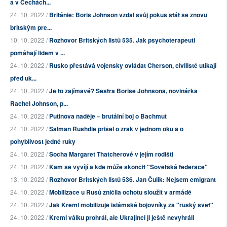
a v Čechách...
24. 10. 2022 /
Británie: Boris Johnson vzdal svůj pokus stát se znovu
britským pre...
10. 10. 2022 /
Rozhovor Britských listů 535. Jak psychoterapeuti
pomáhají lidem v ...
24. 10. 2022 /
Rusko přestává vojensky ovládat Cherson, civilisté utíkají
před uk...
24. 10. 2022 /
Je to zajímavé? Sestra Borise Johnsona, novinářka
Rachel Johnson, p...
24. 10. 2022 /
Putinova naděje – brutální boj o Bachmut
24. 10. 2022 /
Salman Rushdie přišel o zrak v jednom oku a o
pohyblivost jedné ruky
24. 10. 2022 /
Socha Margaret Thatcherové v jejím rodišti
24. 10. 2022 /
Kam se vyvíjí a kde může skončit "Sovětská federace"
13. 10. 2022 /
Rozhovor Britských listů 536. Jan Čulík: Nejsem emigrant
24. 10. 2022 /
Mobilizace u Rusů zničila ochotu sloužit v armádě
24. 10. 2022 /
Jak Kreml mobilizuje islámské bojovníky za "ruský svět"
24. 10. 2022 /
Kreml válku prohrál, ale Ukrajinci ji ještě nevyhráli