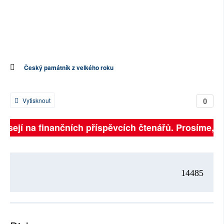
Český památník z velkého roku
0
Vytisknout
isejí na finančních příspěvcích čtenářů. Prosíme, při
14485