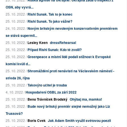
Ruská agrese na Ukrajině: Ukrajina žádá o inspekci z
OSN, aby vyvrá...
25. 10. 2022 /
Rishi Sunak. Tak to je konec
25. 10. 2022 /
Rishi Sunak. To jako vážně?
24. 10. 2022 /
Novým britským nevoleným konzervativním premiérem
se stává supermil...
25. 10. 2022 /
Lesley Keen
dressRehearsal
25. 10. 2022 /
Případ Rishi Sunak: Kdo tě zvolil?
25. 10. 2022 /
Greenpeace a místní lidé podali stížnost k Evropské
komisi kvůli d...
25. 10. 2022 /
Shromáždění proti nenávisti na Václavském náměstí -
středa 26, října
25. 10. 2022 /
Takovýto učitel je trouba
4. 10. 2022 /
Hospodaření OSBL za září 2022
25. 10. 2022 /
Beno Trávníček Brodský
Ohýbaj ma, mamko!
25. 10. 2022 /
Bude nový britský premiér stejně nemožný jako Liz
Trussová?
25. 10. 2022 /
Boris Cvek
Jak Adam Smith využil světovou poezii