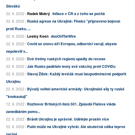
Slováků
22. 6. 2022 /
Radek Mokrý
Inflace v ČR a z čeho se počítá
22. 6. 2022 /
Ruská agrese na Ukrajině: Finsko "připraveno bojovat
proti Rusku, ...
22. 6. 2022 /
Lesley Keen
dooOnTheWire
22. 6. 2022 /
Covid se znovu šíří Evropou, odborníci varují, abyste
nepolevili v...
22. 6. 2022 /
Dvě třetiny ruských regionů upadly do recese
22. 6. 2022 /
Jak Rusko padělalo testy své vakcíny proti COVIDu
22. 6. 2022 /
Slavoj Žižek: Každý levičák musí bezpodmínečně podpořit
Ukrajinu
22. 6. 2022 /
Bývalý velitel americké armády: Ukrajinské síly ty ruské
"knokautují"
12. 6. 2022 /
Rozhovor Britských listů 501. Způsobí Fialova vláda
zanedbáním pomo...
22. 6. 2022 /
Bránit Ukrajinu je správné. Udělejte prosím více
22. 6. 2022 /
Putin může na Ukrajině vyhrát. Ale skutečná válka teprve
začíná