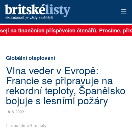
sejí na finančních příspěvcích čtenářů. Prosíme, přisp
PŘIHLÁSIT
AKTUÁLNÍ VYDÁNÍ
Globální oteplování
ARCHIV
Vlna veder v Evropě:
ROZHOVORY
Francie se připravuje na
TÉMATA
rekordní teploty, Španělsko
bojuje s lesními požáry
NEJČTENĚJŠÍ ZA 7 DNÍ
AUTOŘI
18. 6. 2022
čas čtení 4 minuty
PŘÍSPĚVKY NA PROVOZ