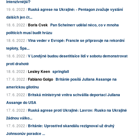
intenzivnější?
19. 6. 2022 /
Ruská agrese na Ukrajině: - Pentagon zvažuje vyslání
dalších jen čt...
18. 6. 2022 /
Boris Cvek
Pan Scheinerr udělal něco, co v mnoha
politicích musí budit hrůzu
18. 6. 2022 /
Vlna veder v Evropě: Francie se připravuje na rekordní
teploty, Špa...
18. 6. 2022 /
V Londýně budou desetitisíce lidí v sobotu demonstrovat
proti drahotě
18. 6. 2022 /
Lesley Keen
springfall
17. 6. 2022 /
Fabiano Golgo
Británie posílá Juliana Assange na
americkou gilotinu
17. 6. 2022 /
Britská ministryně vnitra schválila deportaci Juliana
Assange do USA
17. 6. 2022 /
Ruská agrese proti Ukrajině: Lavrov: Rusko na Ukrajině
žádnou válko...
17. 6. 2022 /
Británie: Uprostřed skandálu rezignoval už druhý
Johnsonův poradce ...