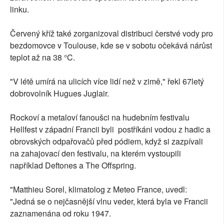
linku.
Červený kříž také zorganizoval distribuci čerstvé vody pro
bezdomovce v Toulouse, kde se v sobotu očekává nárůst
teplot až na 38 °C.
"V létě umírá na ulicích více lidí než v zimě," řekl 67letý
dobrovolník Hugues Juglair.
Rockoví a metaloví fanoušci na hudebním festivalu
Hellfest v západní Francii byli postříkáni vodou z hadic a
obrovských odpařovačů před pódiem, když si zazpívali
na zahajovací den festivalu, na kterém vystoupili
například Deftones a The Offspring.
"Matthieu Sorel, klimatolog z Meteo France, uvedl:
"Jedná se o nejčasnější vlnu veder, která byla ve Francii
zaznamenána od roku 1947.