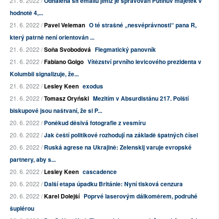
21. 6. 2022 /
Odhalena síť emailů jimiž je spravován Putinův majetek v
hodnotě 4,...
21. 6. 2022 /
Pavel Veleman
O té strašné „nesvéprávnosti“ pana R,
který patrně není orientován ...
21. 6. 2022 /
Soňa Svobodová
Flegmatický panovník
21. 6. 2022 /
Fabiano Golgo
Vítězství prvního levicového prezidenta v
Kolumbii signalizuje, že...
21. 6. 2022 /
Lesley Keen
exodus
21. 6. 2022 /
Tomasz Oryński
Mezitím v Absurdistánu 217. Polští
biskupové jsou naštvaní, že si P...
20. 6. 2022 /
Poněkud děsivá fotografie z vesmíru
20. 6. 2022 /
Jak čeští politikové rozhodují na základě špatných čísel
20. 6. 2022 /
Ruská agrese na Ukrajině: Zelenskij varuje evropské
partnery, aby s...
20. 6. 2022 /
Lesley Keen
cascadence
20. 6. 2022 /
Další etapa úpadku Británie: Nyní tisková cenzura
20. 6. 2022 /
Karel Dolejší
Poprvé laserovým dálkoměrem, podruhé
šuplérou