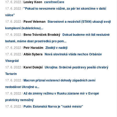
17. 6. 2022 /
Lesley Keen
carefreeCare
17. 6. 2022 /
"Pokud to nevezmete vážně, za pár let skončíme v další
válce"
17. 6. 2022 /
Pavel Veleman
Starostové a nezávislí (STAN) ukazují svoji
komplexní (kubistickou)...
17. 6. 2022 /
Beno Trávníček Brodský
Dokud budeme mít lidi neslušně
bohaté, máme dost prostředků pro pom...
17. 6. 2022 /
Petr Haraším
Zloději v naději
17. 6. 2022 /
Albín Sybera
Nová slovinská vláda nechce Orbánův
Visegrád
17. 6. 2022 /
Karel Dolejší
Ukrajina: Srdečné pozdravy posílá chrabrý
Tartarin
17. 6. 2022 /
Macron přiznal existenci dohody západních zemí
nedodávat Ukrajině u...
17. 6. 2022 /
Až do změny režimu v Rusku zůstane mír v Evropě
prakticky nemožný
17. 6. 2022 /
Putin: Estonská Narva je "ruské město"