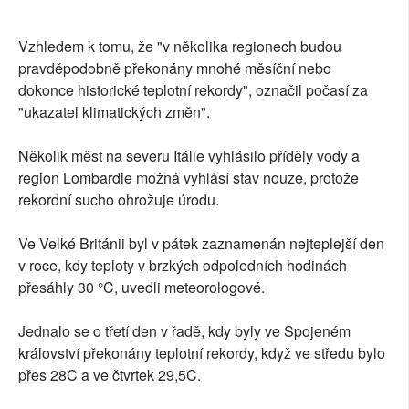
Vzhledem k tomu, že "v několika regionech budou
pravděpodobně překonány mnohé měsíční nebo
dokonce historické teplotní rekordy", označil počasí za
"ukazatel klimatických změn".
Několik měst na severu Itálie vyhlásilo příděly vody a
region Lombardie možná vyhlásí stav nouze, protože
rekordní sucho ohrožuje úrodu.
Ve Velké Británii byl v pátek zaznamenán nejteplejší den
v roce, kdy teploty v brzkých odpoledních hodinách
přesáhly 30 °C, uvedli meteorologové.
Jednalo se o třetí den v řadě, kdy byly ve Spojeném
království překonány teplotní rekordy, když ve středu bylo
přes 28C a ve čtvrtek 29,5C.