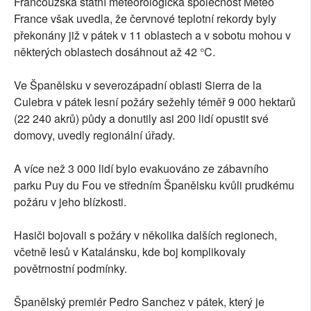
Francouzská státní meteorologická společnost Meteo
France však uvedla, že červnové teplotní rekordy byly
překonány již v pátek v 11 oblastech a v sobotu mohou v
některých oblastech dosáhnout až 42 °C.
Ve Španělsku v severozápadní oblasti Sierra de la
Culebra v pátek lesní požáry sežehly téměř 9 000 hektarů
(22 240 akrů) půdy a donutily asi 200 lidí opustit své
domovy, uvedly regionální úřady.
A více než 3 000 lidí bylo evakuováno ze zábavního
parku Puy du Fou ve středním Španělsku kvůli prudkému
požáru v jeho blízkosti.
Hasiči bojovali s požáry v několika dalších regionech,
včetně lesů v Katalánsku, kde boj komplikovaly
povětrnostní podmínky.
Španělský premiér Pedro Sanchez v pátek, který je