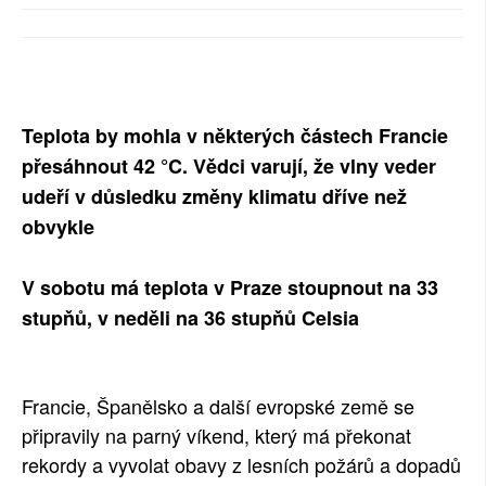
SOCIÁLNÍ SÍTĚ
RUBRIKY
PLNÁ VERZE STRÁNEK
Teplota by mohla v některých částech Francie
přesáhnout 42 °C. Vědci varují, že vlny veder
udeří v důsledku změny klimatu dříve než
obvykle
V sobotu má teplota v Praze stoupnout na 33
stupňů, v neděli na 36 stupňů Celsia
Francie, Španělsko a další evropské země se
připravily na parný víkend, který má překonat
rekordy a vyvolat obavy z lesních požárů a dopadů