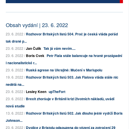
Obsah vydání | 23. 6. 2022
23. 6. 2022 /
Rozhovor Britských listů 504. Proč je česká vláda pořád
tak drsně p...
23. 6. 2022 /
Jan Čulík
Tak já vám nevím....
23. 6. 2022 /
Boris Cvek
Petr Fiala stále balancuje na hraně prozápadní
i nacionalistické r...
23. 6. 2022 /
Ruská agrese na Ukrajině: Mučení v Mariupolu
19. 6. 2022 /
Rozhovor Britských listů 503. Jak Fialova vláda stále nic
nedělá na...
23. 6. 2022 /
Lesley Keen
upTheFort
23. 6. 2022 /
Brexit zhoršuje v Británii krizi životních nákladů, uvádí
nová studie
13. 6. 2022 /
Rozhovor Britských listů 502. Jak dlouho ještě vydrží Boris
Johnson...
23. 6. 2022 /
Dvojice z Bristolu odsouzena do vězení za zotročení 29