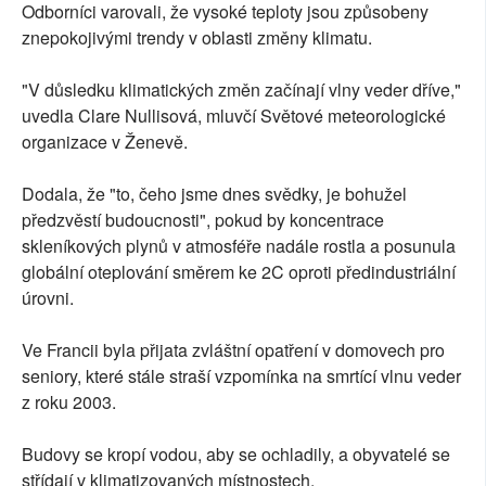
Odborníci varovali, že vysoké teploty jsou způsobeny
znepokojivými trendy v oblasti změny klimatu.
"V důsledku klimatických změn začínají vlny veder dříve,"
uvedla Clare Nullisová, mluvčí Světové meteorologické
organizace v Ženevě.
Dodala, že "to, čeho jsme dnes svědky, je bohužel
předzvěstí budoucnosti", pokud by koncentrace
skleníkových plynů v atmosféře nadále rostla a posunula
globální oteplování směrem ke 2C oproti předindustriální
úrovni.
Ve Francii byla přijata zvláštní opatření v domovech pro
seniory, které stále straší vzpomínka na smrtící vlnu veder
z roku 2003.
Budovy se kropí vodou, aby se ochladily, a obyvatelé se
střídají v klimatizovaných místnostech.