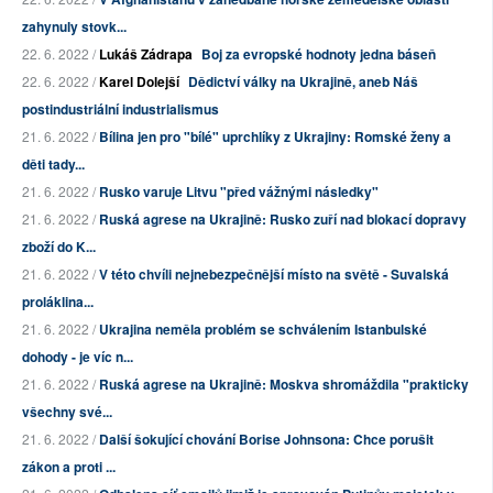
zahynuly stovk...
22. 6. 2022 /
Lukáš Zádrapa
Boj za evropské hodnoty jedna báseň
22. 6. 2022 /
Karel Dolejší
Dědictví války na Ukrajině, aneb Náš
postindustriální industrialismus
21. 6. 2022 /
Bílina jen pro "bílé" uprchlíky z Ukrajiny: Romské ženy a
děti tady...
21. 6. 2022 /
Rusko varuje Litvu "před vážnými následky"
21. 6. 2022 /
Ruská agrese na Ukrajině: Rusko zuří nad blokací dopravy
zboží do K...
21. 6. 2022 /
V této chvíli nejnebezpečnější místo na světě - Suvalská
proláklina...
21. 6. 2022 /
Ukrajina neměla problém se schválením Istanbulské
dohody - je víc n...
21. 6. 2022 /
Ruská agrese na Ukrajině: Moskva shromáždila "prakticky
všechny své...
21. 6. 2022 /
Další šokující chování Borise Johnsona: Chce porušit
zákon a proti ...