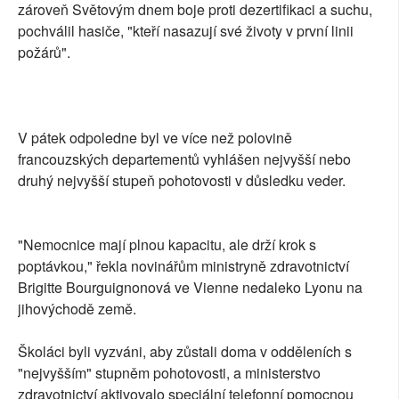
zároveň Světovým dnem boje proti dezertifikaci a suchu,
pochválil hasiče, "kteří nasazují své životy v první linii
požárů".
V pátek odpoledne byl ve více než polovině
francouzských departementů vyhlášen nejvyšší nebo
druhý nejvyšší stupeň pohotovosti v důsledku veder.
"Nemocnice mají plnou kapacitu, ale drží krok s
poptávkou," řekla novinářům ministryně zdravotnictví
Brigitte Bourguignonová ve Vienne nedaleko Lyonu na
jihovýchodě země.
Školáci byli vyzváni, aby zůstali doma v odděleních s
"nejvyšším" stupněm pohotovosti, a ministerstvo
zdravotnictví aktivovalo speciální telefonní pomocnou