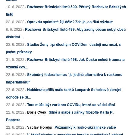
10. 6. 2022 /
Rozhovor Britských listů 500. Pětistý Rozhovor Britských
listů
22. 6. 2022 /
Opravdu optimisté žijí déle? Zde je, co říká výzkum
6. 6. 2022 /
Rozhovor Britských listů 499. Aby žádný občan nebyl obětí
diskrimi...
22. 6. 2022 /
Studie: Ženy trpí dlouhým COVIDem častěji než muži, s
jinými příznaky
31. 5. 2022 /
Rozhovor Britských listů 498. Jak Česko neléčí traumata
vzniklá cov...
22. 6. 2022 /
Skutečný federalismus "je jediná alternativa k ruskému
imperialismu"
22. 6. 2022 /
Nabídnuto příliš málo tanků Leopard: Scholzově zbrojní
dohodě se Sl...
22. 6. 2022 /
Toto může být varianta COVIDu, které se vědci děsí
22. 6. 2022 /
Boris Cvek
Silné a slabé stránky filozofie Karla R.
Poppera
22. 6. 2022 /
Václav Hořejší
Poznámky k rusko-ukrajinské válce
22. 6. 2022 /
V Afghánistánu v zanedbané horské zemědělské oblasti