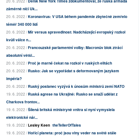
20. 6. 2022 /
Deník New York Times zdokumentoval, že ruská armáda
záměrně ničí Uk...
20. 6. 2022 /
Koronavirus: V USA během pandemie zbytečně zemřelo
téměř 340 000 lidí
20. 6. 2022 /
Mír versus spravedlnost: Nadcházející evropský rozkol
kvůli válce n...
20. 6. 2022 /
Francouzské parlamentní volby: Macronův blok ztrácí
absolutní větši...
20. 6. 2022 /
Proč je marné čekat na rozkol v ruských elitách
20. 6. 2022 /
Rusko: Jak se vypořádat s deformovaným jazykem
impéria?
20. 6. 2022 /
Ruský poslanec vyzývá k únosům ministrů zemí NATO
19. 6. 2022 /
Ruská agrese na Ukrajině: Rusko se snaží udělat z
Charkova frontov...
19. 6. 2022 /
Šílená britská ministryně vnitra si nyní vymyslela
elektronické nár...
19. 6. 2022 /
Lesley Keen
theTellerOfTales
19. 6. 2022 /
Hořící planeta: proč jsou vlny veder na světě stále