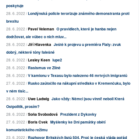
poskytuje
28. 6. 2022 /
Londýnská policie terorizuje známého demonstranta proti
brexitu
28. 6. 2022 /
Pavel Veleman
O pravidlech, které je hanba nejen
dodržovat, ale vůbec o nich mluv...
28. 6. 2022 /
Jiří Hlavenka
Ještě k projevu u premiéra Fialy: zvuk
dobrý, některé tóny falešné
28. 6. 2022 /
Lesley Keen
lupe2
28. 6. 2022 /
Rasismus ve Zlíně
28. 6. 2022 /
V kamionu v Texasu bylo nalezeno 46 mrtvých imigrantů
27. 6. 2022 /
Rusko zaútočilo na nákupní středisko v Kremenčuku, bylo
v něm tisíc...
28. 6. 2022 /
Uwe Ladwig
Jako vždy: Němci jsou vinni! neboli Která
Ostpolitik, prosím?
28. 6. 2022 /
Soňa Svobodová
Prezident z Dykovky
27. 6. 2022 /
Boris Cvek
Myšlenky ke Dni památky obětí
komunistického režimu
23. 6. 2022 /
Rozhovor Britských listů 504. Proč je česká vláda pořád