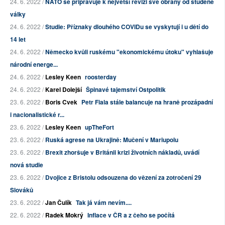
24. 6. 2022 /
NATO se připravuje k největší revizi své obrany od studené
války
24. 6. 2022 /
Studie: Příznaky dlouhého COVIDu se vyskytují i u dětí do
14 let
24. 6. 2022 /
Německo kvůli ruskému "ekonomickému útoku" vyhlašuje
národní energe...
24. 6. 2022 /
Lesley Keen
roosterday
24. 6. 2022 /
Karel Dolejší
Špinavé tajemství Ostpolitik
23. 6. 2022 /
Boris Cvek
Petr Fiala stále balancuje na hraně prozápadní
i nacionalistické r...
23. 6. 2022 /
Lesley Keen
upTheFort
23. 6. 2022 /
Ruská agrese na Ukrajině: Mučení v Mariupolu
23. 6. 2022 /
Brexit zhoršuje v Británii krizi životních nákladů, uvádí
nová studie
23. 6. 2022 /
Dvojice z Bristolu odsouzena do vězení za zotročení 29
Slováků
23. 6. 2022 /
Jan Čulík
Tak já vám nevím....
22. 6. 2022 /
Radek Mokrý
Inflace v ČR a z čeho se počítá