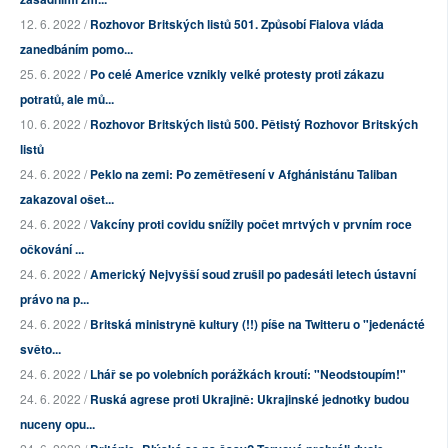
12. 6. 2022 /
Rozhovor Britských listů 501. Způsobí Fialova vláda
zanedbáním pomo...
25. 6. 2022 /
Po celé Americe vznikly velké protesty proti zákazu
potratů, ale mů...
10. 6. 2022 /
Rozhovor Britských listů 500. Pětistý Rozhovor Britských
listů
24. 6. 2022 /
Peklo na zemi: Po zemětřesení v Afghánistánu Taliban
zakazoval ošet...
24. 6. 2022 /
Vakcíny proti covidu snížily počet mrtvých v prvním roce
očkování ...
24. 6. 2022 /
Americký Nejvyšší soud zrušil po padesáti letech ústavní
právo na p...
24. 6. 2022 /
Britská ministryně kultury (!!) píše na Twitteru o "jedenácté
světo...
24. 6. 2022 /
Lhář se po volebních porážkách kroutí: "Neodstoupím!"
24. 6. 2022 /
Ruská agrese proti Ukrajině: Ukrajinské jednotky budou
nuceny opu...