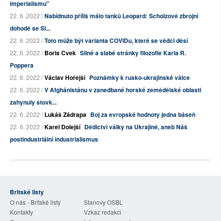
imperialismu"
22. 6. 2022 /
Nabídnuto příliš málo tanků Leopard: Scholzově zbrojní
dohodě se Sl...
22. 6. 2022 /
Toto může být varianta COVIDu, které se vědci děsí
22. 6. 2022 /
Boris Cvek
Silné a slabé stránky filozofie Karla R.
Poppera
22. 6. 2022 /
Václav Hořejší
Poznámky k rusko-ukrajinské válce
22. 6. 2022 /
V Afghánistánu v zanedbané horské zemědělské oblasti
zahynuly stovk...
22. 6. 2022 /
Lukáš Zádrapa
Boj za evropské hodnoty jedna báseň
22. 6. 2022 /
Karel Dolejší
Dědictví války na Ukrajině, aneb Náš
postindustriální industrialismus
Britské listy
O nás - Britské listy
Stanovy OSBL
Kontakty
Vzkaz redakci