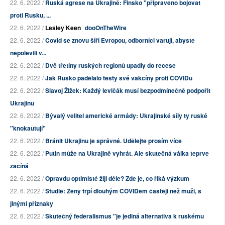
22. 6. 2022 /
Ruská agrese na Ukrajině: Finsko "připraveno bojovat
proti Rusku, ...
22. 6. 2022 /
Lesley Keen
dooOnTheWire
22. 6. 2022 /
Covid se znovu šíří Evropou, odborníci varují, abyste
nepolevili v...
22. 6. 2022 /
Dvě třetiny ruských regionů upadly do recese
22. 6. 2022 /
Jak Rusko padělalo testy své vakcíny proti COVIDu
22. 6. 2022 /
Slavoj Žižek: Každý levičák musí bezpodmínečně podpořit
Ukrajinu
22. 6. 2022 /
Bývalý velitel americké armády: Ukrajinské síly ty ruské
"knokautují"
22. 6. 2022 /
Bránit Ukrajinu je správné. Udělejte prosím více
22. 6. 2022 /
Putin může na Ukrajině vyhrát. Ale skutečná válka teprve
začíná
22. 6. 2022 /
Opravdu optimisté žijí déle? Zde je, co říká výzkum
22. 6. 2022 /
Studie: Ženy trpí dlouhým COVIDem častěji než muži, s
jinými příznaky
22. 6. 2022 /
Skutečný federalismus "je jediná alternativa k ruskému