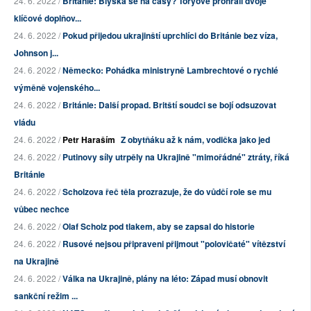
24. 6. 2022 /
Británie: Blýská se na časy? Toryové prohráli dvoje
klíčové doplňov...
24. 6. 2022 /
Pokud přijedou ukrajinští uprchlíci do Británie bez víza,
Johnson j...
24. 6. 2022 /
Německo: Pohádka ministryně Lambrechtové o rychlé
výměně vojenského...
24. 6. 2022 /
Británie: Další propad. Britští soudci se bojí odsuzovat
vládu
24. 6. 2022 /
Petr Haraším
Z obytňáku až k nám, vodička jako jed
24. 6. 2022 /
Putinovy ​​síly utrpěly na Ukrajině "mimořádné" ztráty, říká
Británie
24. 6. 2022 /
Scholzova řeč těla prozrazuje, že do vůdčí role se mu
vůbec nechce
24. 6. 2022 /
Olaf Scholz pod tlakem, aby se zapsal do historie
24. 6. 2022 /
Rusové nejsou připraveni přijmout "polovičaté" vítězství
na Ukrajině
24. 6. 2022 /
Válka na Ukrajině, plány na léto: Západ musí obnovit
sankční režim ...