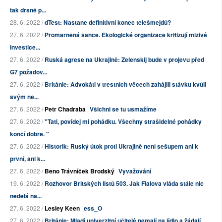
tak drsně p...
28. 6. 2022 /
dTest: Nastane definitivní konec telešmejdů?
27. 6. 2022 /
Promarněná šance. Ekologické organizace kritizují mizivé
investice...
27. 6. 2022 /
Ruská agrese na Ukrajině: Zelenskij bude v projevu před
G7 požadov...
27. 6. 2022 /
Británie: Advokáti v trestních věcech zahájili stávku kvůli
svým ne...
27. 6. 2022 /
Petr Chadraba
Všichni se tu usmažíme
27. 6. 2022 /
"Tati, povídej mi pohádku. Všechny strašidelné pohádky
končí dobře. "
27. 6. 2022 /
Historik: Ruský útok proti Ukrajině není sešupem ani k
první, ani k...
27. 6. 2022 /
Beno Trávníček Brodský
Vyvažování
19. 6. 2022 /
Rozhovor Britských listů 503. Jak Fialova vláda stále nic
nedělá na...
27. 6. 2022 /
Lesley Keen
ess_O
27. 6. 2022 /
Británie: Mladí univerzitní učitelé nemají na jídlo a žádají