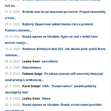
své un...
27. 6. 2022 /
Británie šest let po hlasování pro brexit: Propad ekonomiky
a front...
26. 6. 2022 /
Bojácný Západ musí udělat tlustou čáru a prolomit
Putinovu zločinno...
26. 6. 2022 /
Ruská agrese na Ukrajině: Kyjev se stal v neděli ráno
terčem ruskýc...
13. 6. 2022 /
Rozhovor Britských listů 502. Jak dlouho ještě vydrží Boris
Johnson...
26. 6. 2022 /
Lesley Keen
sacrollama
25. 6. 2022 /
Diskriminace
25. 6. 2022 /
Fabiano Golgo
Po zákazu potratů ztíží americký Nejvyšší
soud přístup k antikoncep...
25. 6. 2022 /
Karel Dolejší
USA: "Konzervativci" zasáhli politický
neuralgický bod
25. 6. 2022 /
Lesley Keen
4bees
25. 6. 2022 /
Ruská agrese na Ukrajině: Ruské vrchní velení prochází
zásadními zm...