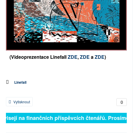
(Videoprezentace Linefall
ZDE
,
ZDE
a
ZDE
)
Linefall
0
Vytisknout
závisejí na finančních příspěvcích čtenářů. Prosíme, p