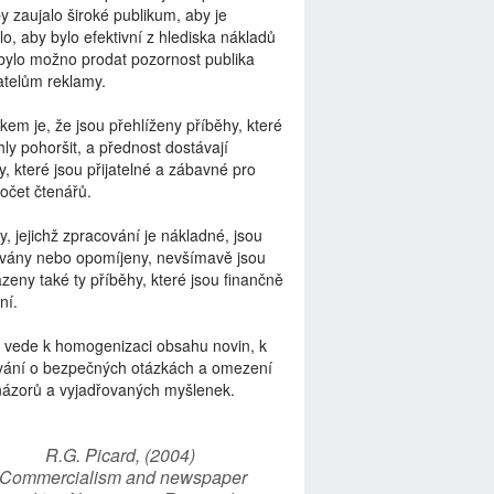
by zaujalo široké publikum, aby je
lo, aby bylo efektivní z hlediska nákladů
bylo možno prodat pozornost publika
telům reklamy.
kem je, že jsou přehlíženy příběhy, které
ly pohoršit, a přednost dostávají
y, které jsou přijatelné a zábavné pro
počet čtenářů.
y, jejichž zpracování je nákladné, jsou
vány nebo opomíjeny, nevšímavě jsou
zeny také ty příběhy, které jsou finančně
ní.
 vede k homogenizaci obsahu novin, k
vání o bezpečných otázkách a omezení
názorů a vyjadřovaných myšlenek.
R.G. Picard, (2004)
“Commercialism and newspaper