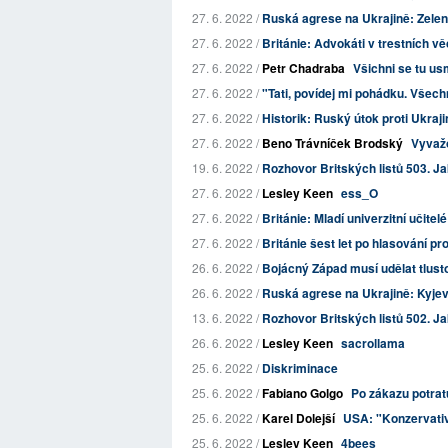
27. 6. 2022 /
Ruská agrese na Ukrajině: Zelens
27. 6. 2022 /
Británie: Advokáti v trestních vě
27. 6. 2022 /
Petr Chadraba
Všichni se tu u
27. 6. 2022 /
"Tati, povídej mi pohádku. Všech
27. 6. 2022 /
Historik: Ruský útok proti Ukraji
27. 6. 2022 /
Beno Trávníček Brodský
Vyvaž
19. 6. 2022 /
Rozhovor Britských listů 503. Jak
27. 6. 2022 /
Lesley Keen
ess_O
27. 6. 2022 /
Británie: Mladí univerzitní učitelé
27. 6. 2022 /
Británie šest let po hlasování pr
26. 6. 2022 /
Bojácný Západ musí udělat tlusto
26. 6. 2022 /
Ruská agrese na Ukrajině: Kyjev 
13. 6. 2022 /
Rozhovor Britských listů 502. Ja
26. 6. 2022 /
Lesley Keen
sacrollama
25. 6. 2022 /
Diskriminace
25. 6. 2022 /
Fabiano Golgo
Po zákazu potratů
25. 6. 2022 /
Karel Dolejší
USA: "Konzervativc
25. 6. 2022 /
Lesley Keen
4bees