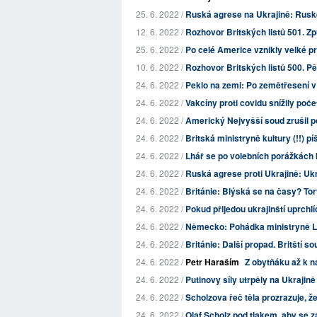
25. 6. 2022 /
Ruská agrese na Ukrajině: Ruské
12. 6. 2022 /
Rozhovor Britských listů 501. Z
25. 6. 2022 /
Po celé Americe vznikly velké pro
10. 6. 2022 /
Rozhovor Britských listů 500. Pě
24. 6. 2022 /
Peklo na zemi: Po zemětřesení v 
24. 6. 2022 /
Vakcíny proti covidu snížily poč
24. 6. 2022 /
Americký Nejvyšší soud zrušil po
24. 6. 2022 /
Britská ministryně kultury (!!) pí
24. 6. 2022 /
Lhář se po volebních porážkách 
24. 6. 2022 /
Ruská agrese proti Ukrajině: Uk
24. 6. 2022 /
Británie: Blýská se na časy? Tory
24. 6. 2022 /
Pokud přijedou ukrajinští uprchlíc
24. 6. 2022 /
Německo: Pohádka ministryně L
24. 6. 2022 /
Británie: Další propad. Britští s
24. 6. 2022 /
Petr Haraším
Z obytňáku až k n
24. 6. 2022 /
Putinovy ​​síly utrpěly na Ukrajin
24. 6. 2022 /
Scholzova řeč těla prozrazuje, 
24. 6. 2022 /
Olaf Scholz pod tlakem, aby se z