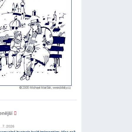
enější
. 7. 2026