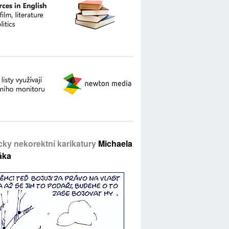
icky nekorektní karikatury
Michaela
áka