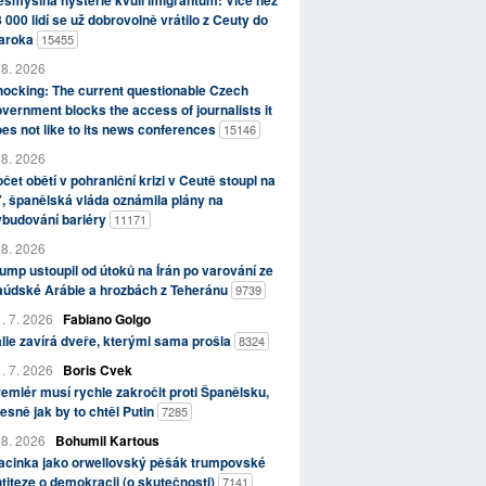
smyslná hysterie kvůli imigrantům: Více než
 000 lidí se už dobrovolně vrátilo z Ceuty do
aroka
15455
 8. 2026
ocking: The current questionable Czech
vernment blocks the access of journalists it
es not like to its news conferences
15146
 8. 2026
čet obětí v pohraniční krizi v Ceutě stoupl na
, španělská vláda oznámila plány na
ybudování bariéry
11171
 8. 2026
ump ustoupil od útoků na Írán po varování ze
aúdské Arábie a hrozbách z Teheránu
9739
. 7. 2026
Fabiano Golgo
álie zavírá dveře, kterými sama prošla
8324
. 7. 2026
Boris Cvek
emiér musí rychle zakročit proti Španělsku,
esně jak by to chtěl Putin
7285
 8. 2026
Bohumil Kartous
acinka jako orwellovský pěšák trumpovské
titeze o demokracii (o skutečnosti)
7141