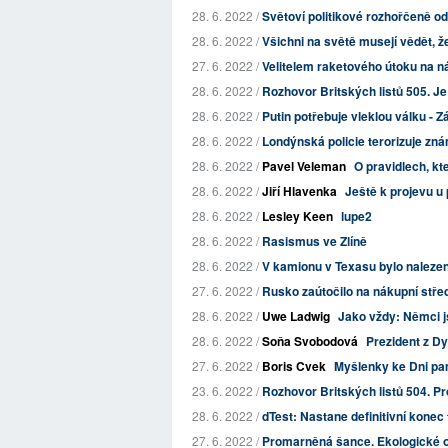
28. 6. 2022 /
Světoví politikové rozhořčeně ods
28. 6. 2022 /
Všichni na světě musejí vědět, ž
27. 6. 2022 /
Velitelem raketového útoku na n
28. 6. 2022 /
Rozhovor Britských listů 505. Je
28. 6. 2022 /
Putin potřebuje vleklou válku - Z
28. 6. 2022 /
Londýnská policie terorizuje zn
28. 6. 2022 /
Pavel Veleman
O pravidlech, kt
28. 6. 2022 /
Jiří Hlavenka
Ještě k projevu u 
28. 6. 2022 /
Lesley Keen
lupe2
28. 6. 2022 /
Rasismus ve Zlíně
28. 6. 2022 /
V kamionu v Texasu bylo naleze
27. 6. 2022 /
Rusko zaútočilo na nákupní střed
28. 6. 2022 /
Uwe Ladwig
Jako vždy: Němci js
28. 6. 2022 /
Soňa Svobodová
Prezident z D
27. 6. 2022 /
Boris Cvek
Myšlenky ke Dni pa
23. 6. 2022 /
Rozhovor Britských listů 504. Pr
28. 6. 2022 /
dTest: Nastane definitivní konec
27. 6. 2022 /
Promarněná šance. Ekologické org