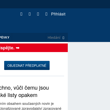
Přihlásit
PĚVKY
ějte. ➥
OBJEDNAT PŘEDPLATNÉ
hno, vůči čemu jsou
ské listy opakem
ním obsahem současných novin je
ionalizované zpravodajství zpracované