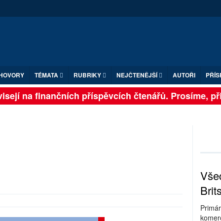
HOVORY
TÉMATA
RUBRIKY
NEJČTENĚJŠÍ
AUTOŘI
PŘÍS
sejí na finančních příspěvcích čtenářů. Prosíme, přisp
Všec
Brit
Primár
komerc