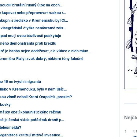
oudili brutální ruský útok na obch...
e kupovat nebo přepravovat ruskou r...
ákupní středisko v Kremenčuku byl Ol...
 visegrádská čtyřka nenávratně zdis...
ápad mu ji svou bázlivostí poskytuje
ámého demonstranta proti brexitu
eré je hanba nejen dodržovat, ale vůbec o nich mluv...
premiéra Fialy: zvuk dobrý, některé tóny falešné
no 46 mrtvých imigrantů
isko v Kremenčuku, bylo v něm tisíc...
ou vinni! neboli Která Ostpolitik, prosím?
ykovky
mátky obětí komunistického režimu
Nejčt
oč je česká vláda pořád tak drsně p...
 telešmejdů?
31
anizace kritizují mizivé investice...