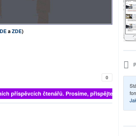
DE
a
ZDE
)
P
0
St
ch příspěvcích čtenářů. Prosíme, přispějte. ➥
for
Ja