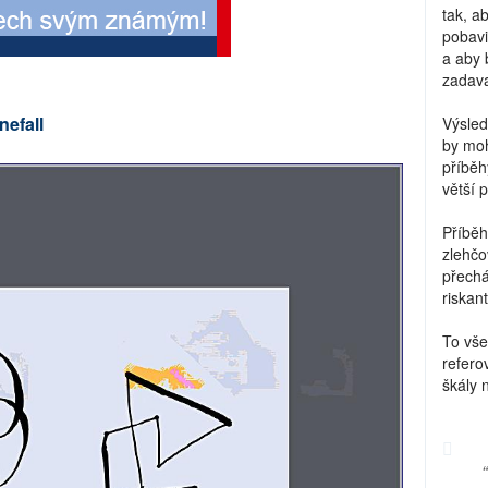
tak, a
pobavi
a aby 
zadava
nefall
Výsled
by moh
příběh
větší 
Příběh
zlehčo
přechá
riskant
To vše
refero
škály 