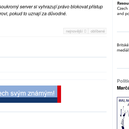
soukromý server si vyhrazují právo blokovat přístup
rovi, pokud to uznají za důvodné.
nejnovější
oblíbené
Polit
Marč