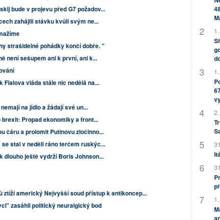
Ne
kij bude v projevu před G7 požadov...
48
M
cech zahájili stávku kvůli svým ne...
1.
smažíme
Sh
ny strašidelné pohádky končí dobře. "
go
ně není sešupem ani k první, ani k...
do
ování
1.
Po
 Fialova vláda stále nic nedělá na...
67
v
 nemají na jídlo a žádají své un...
2.
o brexit: Propad ekonomiky a front...
Tr
S
u čáru a prolomit Putinovu zločinno...
se stal v neděli ráno terčem ruskýc...
31
It
k dlouho ještě vydrží Boris Johnson...
31
Pr
př
 ztíží americký Nejvyšší soud přístup k antikoncep...
1.
i" zasáhli politický neuralgický bod
M
an