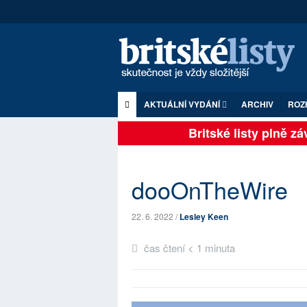
AKTUÁLNÍ VYDÁNÍ
ARCHIV
ROZ
Britské listy plně závi
dooOnTheWire
22. 6. 2022 /
Lesley Keen
čas čtení < 1 minuta