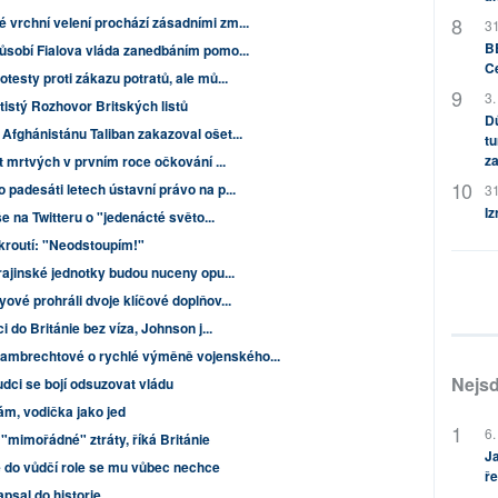
 vrchní velení prochází zásadními zm...
31
BB
působí Fialova vláda zanedbáním pomo...
C
testy proti zákazu potratů, ale mů...
3.
tistý Rozhovor Britských listů
Dů
Afghánistánu Taliban zakazoval ošet...
tu
za
et mrtvých v prvním roce očkování ...
 padesáti letech ústavní právo na p...
31
Iz
še na Twitteru o "jedenácté světo...
kroutí: "Neodstoupím!"
rajinské jednotky budou nuceny opu...
ové prohráli dvoje klíčové doplňov...
i do Británie bez víza, Johnson j...
ambrechtové o rychlé výměně vojenského...
Nejsd
oudci se bojí odsuzovat vládu
ám, vodička jako jed
6.
ě "mimořádné" ztráty, říká Británie
Ja
že do vůdčí role se mu vůbec nechce
ře
apsal do historie