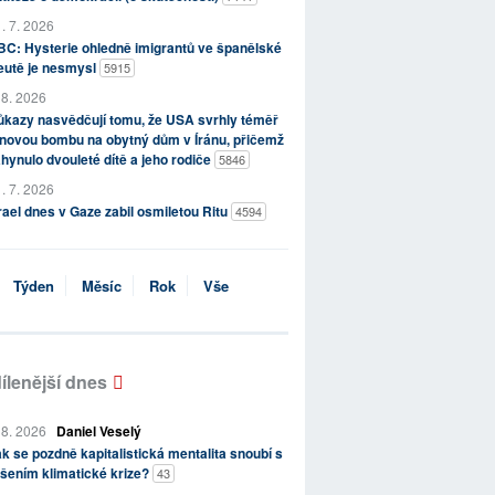
. 7. 2026
C: Hysterie ohledně imigrantů ve španělské
eutě je nesmysl
5915
 8. 2026
kazy nasvědčují tomu, že USA svrhly téměř
novou bombu na obytný dům v Íránu, přičemž
hynulo dvouleté dítě a jeho rodiče
5846
. 7. 2026
rael dnes v Gaze zabil osmiletou Ritu
4594
Týden
Měsíc
Rok
Vše
ílenější dnes
 8. 2026
Daniel Veselý
k se pozdně kapitalistická mentalita snoubí s
šením klimatické krize?
43