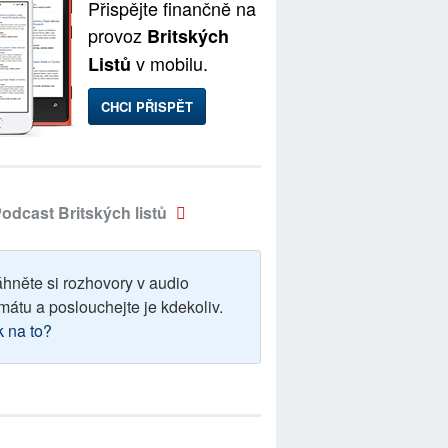
Přispějte finančně na
provoz
Britských
v mobilu.
Listů
CHCI PŘISPĚT
odcast Britských listů
áhněte si rozhovory v audio
mátu a poslouchejte je kdekoliv.
k na to?