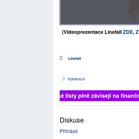
(Videoprezentace Linefall
ZDE
,
Z
Linefall
Vytisknout
Britské listy plně závisejí na finanční
Diskuse
Přihlásit