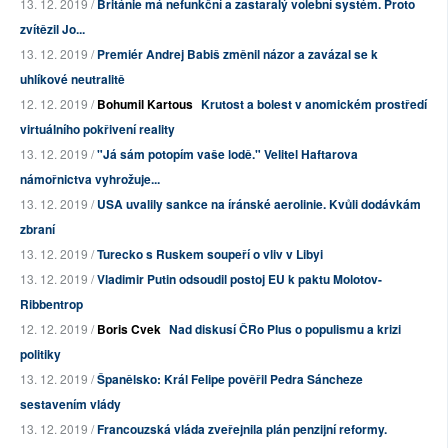
13. 12. 2019 /
Británie má nefunkční a zastaralý volební systém. Proto
zvítězil Jo...
13. 12. 2019 /
Premiér Andrej Babiš změnil názor a zavázal se k
uhlíkové neutralitě
12. 12. 2019 /
Bohumil Kartous
Krutost a bolest v anomickém prostředí
virtuálního pokřivení reality
13. 12. 2019 /
"Já sám potopím vaše lodě." Velitel Haftarova
námořnictva vyhrožuje...
13. 12. 2019 /
USA uvalily sankce na íránské aerolinie. Kvůli dodávkám
zbraní
13. 12. 2019 /
Turecko s Ruskem soupeří o vliv v Libyi
13. 12. 2019 /
Vladimir Putin odsoudil postoj EU k paktu Molotov-
Ribbentrop
12. 12. 2019 /
Boris Cvek
Nad diskusí ČRo Plus o populismu a krizi
politiky
13. 12. 2019 /
Španělsko: Král Felipe pověřil Pedra Sáncheze
sestavením vlády
13. 12. 2019 /
Francouzská vláda zveřejnila plán penzijní reformy.