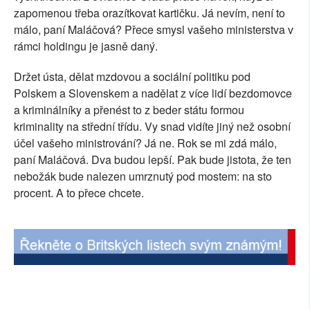
zapomenou třeba orazítkovat kartičku. Já nevím, není to
SOCIÁLNÍ SÍTĚ
málo, paní Maláčová? Přece smysl vašeho ministerstva v
rámci holdingu je jasně daný.
RUBRIKY
Držet ústa, dělat mzdovou a sociální politiku pod
PLNÁ VERZE STRÁNEK
Polskem a Slovenskem a nadělat z více lidí bezdomovce
a kriminálníky a přenést to z beder státu formou
kriminality na střední třídu. Vy snad vidíte jiný než osobní
účel vašeho ministrování? Já ne. Rok se mi zdá málo,
paní Maláčová. Dva budou lepší. Pak bude jistota, že ten
nebožák bude nalezen umrznutý pod mostem: na sto
procent. A to přece chcete.