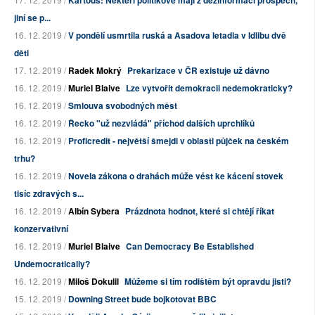
Kartous: Někteří politikové mají z dezinformací prospěch,
jiní se p...
16. 12. 2019 /
V pondělí usmrtila ruská a Asadova letadla v Idlibu dvě
děti
17. 12. 2019 /
Radek Mokrý
Prekarizace v ČR existuje už dávno
16. 12. 2019 /
Muriel Blaive
Lze vytvořit demokracii nedemokraticky?
16. 12. 2019 /
Smlouva svobodných měst
16. 12. 2019 /
Řecko "už nezvládá" příchod dalších uprchlíků
16. 12. 2019 /
Proficredit - největší šmejdi v oblasti půjček na českém
trhu?
16. 12. 2019 /
Novela zákona o drahách může vést ke kácení stovek
tisíc zdravých s...
16. 12. 2019 /
Albín Sybera
Prázdnota hodnot, které si chtějí říkat
konzervativní
16. 12. 2019 /
Muriel Blaive
Can Democracy Be Established
Undemocratically?
16. 12. 2019 /
Miloš Dokulil
Můžeme si tím rodištěm být opravdu jisti?
15. 12. 2019 /
Downing Street bude bojkotovat BBC