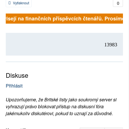
0
Vytisknout
závisejí na finančních příspěvcích čtenářů. Prosíme, p
13983
Diskuse
Přihlásit
Upozorňujeme, že Britské listy jako soukromý server si
vyhrazují právo blokovat přístup na diskusní fóra
jakémukoliv diskutérovi, pokud to uznají za důvodné.