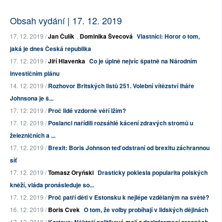
Obsah vydání | 17. 12. 2019
17. 12. 2019 /
Jan Čulík
,
Dominika Švecová
Vlastníci: Horor o tom,
jaká je dnes Česká republika
17. 12. 2019 /
Jiří Hlavenka
Co je úplně nejvíc špatně na Národním
investičním plánu
14. 12. 2019 /
Rozhovor Britských listů 251. Volební vítězství lháře
Johnsona je š...
17. 12. 2019 /
Proč lidé vzdorně věří lžím?
17. 12. 2019 /
Poslanci nařídili rozsáhlé kácení zdravých stromů u
železničních a ...
17. 12. 2019 /
Brexit: Boris Johnson teď odstraní od brexitu záchrannou
síť
17. 12. 2019 /
Tomasz Oryński
Drasticky poklesla popularita polských
kněží, vláda pronásleduje so...
17. 12. 2019 /
Proč patří děti v Estonsku k nejlépe vzdělaným na světě?
16. 12. 2019 /
Boris Cvek
O tom, že volby probíhají v lidských dějinách
17. 12. 2019 /