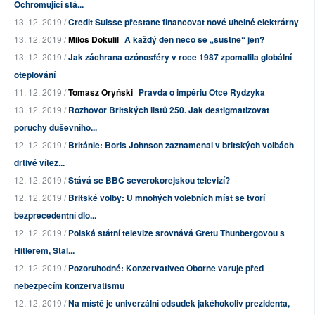
Ochromující stá...
13. 12. 2019 /
Credit Suisse přestane financovat nové uhelné elektrárny
13. 12. 2019 /
Miloš Dokulil
A každý den něco se „šustne“ jen?
13. 12. 2019 /
Jak záchrana ozónosféry v roce 1987 zpomalila globální
oteplování
11. 12. 2019 /
Tomasz Oryński
Pravda o impériu Otce Rydzyka
13. 12. 2019 /
Rozhovor Britských listů 250. Jak destigmatizovat
poruchy duševního...
12. 12. 2019 /
Británie: Boris Johnson zaznamenal v britských volbách
drtivé vítěz...
12. 12. 2019 /
Stává se BBC severokorejskou televizí?
12. 12. 2019 /
Britské volby: U mnohých volebních míst se tvoří
bezprecedentní dlo...
12. 12. 2019 /
Polská státní televize srovnává Gretu Thunbergovou s
Hitlerem, Stal...
12. 12. 2019 /
Pozoruhodné: Konzervativec Oborne varuje před
nebezpečím konzervatismu
12. 12. 2019 /
Na místě je univerzální odsudek jakéhokoliv prezidenta,