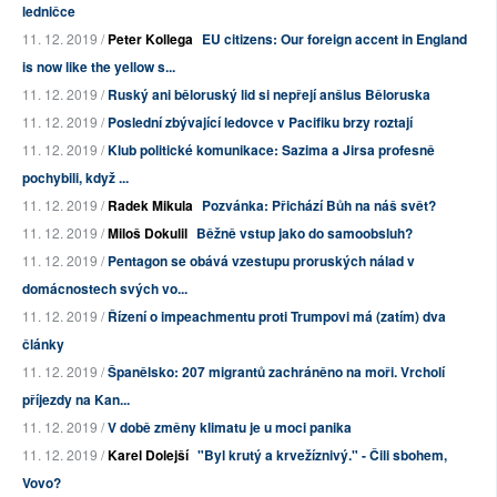
ledničce
11. 12. 2019 /
Peter Kollega
EU citizens: Our foreign accent in England
is now like the yellow s...
11. 12. 2019 /
Ruský ani běloruský lid si nepřejí anšlus Běloruska
11. 12. 2019 /
Poslední zbývající ledovce v Pacifiku brzy roztají
11. 12. 2019 /
Klub politické komunikace: Sazima a Jirsa profesně
pochybili, když ...
11. 12. 2019 /
Radek Mikula
Pozvánka: Přichází Bůh na náš svět?
11. 12. 2019 /
Miloš Dokulil
Běžně vstup jako do samoobsluh?
11. 12. 2019 /
Pentagon se obává vzestupu proruských nálad v
domácnostech svých vo...
11. 12. 2019 /
Řízení o impeachmentu proti Trumpovi má (zatím) dva
články
11. 12. 2019 /
Španělsko: 207 migrantů zachráněno na moři. Vrcholí
příjezdy na Kan...
11. 12. 2019 /
V době změny klimatu je u moci panika
11. 12. 2019 /
Karel Dolejší
"Byl krutý a krvežíznivý." - Čili sbohem,
Vovo?