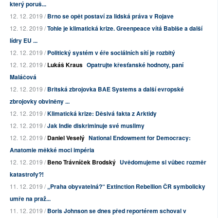
který poruš...
12. 12. 2019 /
Brno se opět postaví za lidská práva v Rojave
12. 12. 2019 /
Tohle je klimatická krize. Greenpeace vítá Babiše a další
lídry EU ...
12. 12. 2019 /
Politický systém v éře sociálních sítí je rozbitý
12. 12. 2019 /
Lukáš Kraus
Opatrujte křesťanské hodnoty, paní
Maláčová
12. 12. 2019 /
Britská zbrojovka BAE Systems a další evropské
zbrojovky obviněny ...
12. 12. 2019 /
Klimatická krize: Děsivá fakta z Arktidy
12. 12. 2019 /
Jak Indie diskriminuje své muslimy
12. 12. 2019 /
Daniel Veselý
National Endowment for Democracy:
Anatomie měkké moci impéria
12. 12. 2019 /
Beno Trávníček Brodský
Uvědomujeme si vůbec rozměr
katastrofy?!
11. 12. 2019 /
„Praha obyvatelná?“ Extinction Rebellion ČR symbolicky
umře na praž...
11. 12. 2019 /
Boris Johnson se dnes před reportérem schoval v