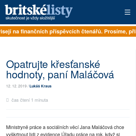
isejí na finančních příspěvcích čtenářů. Prosíme, přis
PŘIHLÁSIT
AKTUÁLNÍ VYDÁNÍ
ARCHIV
Opatrujte křesťanské
hodnoty, paní Maláčová
ROZHOVORY
12. 12. 2019 /
Lukáš Kraus
TÉMATA
čas čtení 1 minuta
NEJČTENĚJŠÍ ZA 7 DNÍ
AUTOŘI
Ministryně práce a sociálních věcí Jana Maláčová chce
PŘÍSPĚVKY NA PROVOZ
vyškrtnout lidi z evidence Úřadu práce na rok, když si