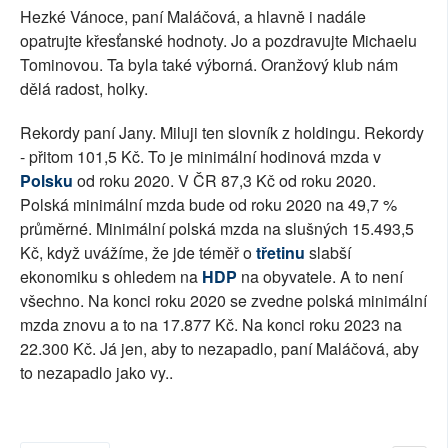
Hezké Vánoce, paní Maláčová, a hlavně i nadále
opatrujte křesťanské hodnoty. Jo a pozdravujte Michaelu
Tominovou. Ta byla také výborná. Oranžový klub nám
dělá radost, holky.
Rekordy paní Jany. Miluji ten slovník z holdingu. Rekordy
- přitom 101,5 Kč. To je minimální hodinová mzda v
Polsku
od roku 2020. V ČR 87,3 Kč od roku 2020.
Polská minimální mzda bude od roku 2020 na 49,7 %
průměrné. Minimální polská mzda na slušných 15.493,5
Kč, když uvážíme, že jde téměř o
třetinu
slabší
ekonomiku s ohledem na
HDP
na obyvatele. A to není
všechno. Na konci roku 2020 se zvedne polská minimální
mzda znovu a to na 17.877 Kč. Na konci roku 2023 na
22.300 Kč. Já jen, aby to nezapadlo, paní Maláčová, aby
to nezapadlo jako vy..