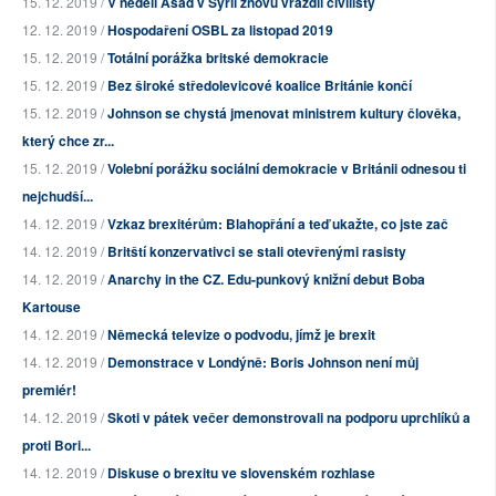
15. 12. 2019 /
V neděli Asad v Sýrii znovu vraždil civilisty
12. 12. 2019 /
Hospodaření OSBL za listopad 2019
15. 12. 2019 /
Totální porážka britské demokracie
15. 12. 2019 /
Bez široké středolevicové koalice Británie končí
15. 12. 2019 /
Johnson se chystá jmenovat ministrem kultury člověka,
který chce zr...
15. 12. 2019 /
Volební porážku sociální demokracie v Británii odnesou ti
nejchudší...
14. 12. 2019 /
Vzkaz brexitérům: Blahopřání a teď ukažte, co jste zač
14. 12. 2019 /
Britští konzervativci se stali otevřenými rasisty
14. 12. 2019 /
Anarchy in the CZ. Edu-punkový knižní debut Boba
Kartouse
14. 12. 2019 /
Německá televize o podvodu, jímž je brexit
14. 12. 2019 /
Demonstrace v Londýně: Boris Johnson není můj
premiér!
14. 12. 2019 /
Skoti v pátek večer demonstrovali na podporu uprchlíků a
proti Bori...
14. 12. 2019 /
Diskuse o brexitu ve slovenském rozhlase