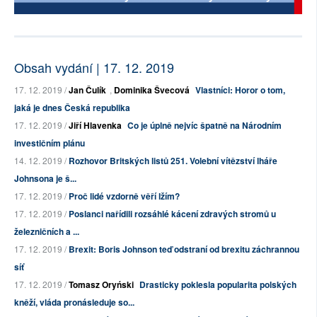
Obsah vydání | 17. 12. 2019
17. 12. 2019 /
Jan Čulík
,
Dominika Švecová
Vlastníci: Horor o tom,
jaká je dnes Česká republika
17. 12. 2019 /
Jiří Hlavenka
Co je úplně nejvíc špatně na Národním
investičním plánu
14. 12. 2019 /
Rozhovor Britských listů 251. Volební vítězství lháře
Johnsona je š...
17. 12. 2019 /
Proč lidé vzdorně věří lžím?
17. 12. 2019 /
Poslanci nařídili rozsáhlé kácení zdravých stromů u
železničních a ...
17. 12. 2019 /
Brexit: Boris Johnson teď odstraní od brexitu záchrannou
síť
17. 12. 2019 /
Tomasz Oryński
Drasticky poklesla popularita polských
kněží, vláda pronásleduje so...