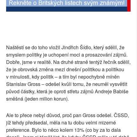
Naštěstí se do toho vložil Jindřich Šídlo, který sdělil, že
smyslem politiky je uchopení moci a prosazování zájmů.
Dobře, jsme v realitě. Na druhé straně tentýž řečník sdělil,
že je obrovská změna mezi dnešní politikou a politikou
v minulosti, kdy politik – a tím byl nepochybně míněn
Stanislav Gross – odešel kvůli tomu, že neuměl vysvětlit
původ částky, která je oproti střetu zájmů Andreje Babiše
směšná (jeden milion korun).
Ale to přece nebyl důvod, proč pan Gross odešel. ČSSD,
jíž tehdy předsedal, měla na tu dobu velmi mizerné
preference. Bylo to něco kolem 13% (co by za to dala