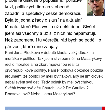
krizi, politických lídrech v obecně
SOCIÁLNÍ SÍTĚ
západní a specificky české demokracii.
RUBRIKY
Byla to jedna z řady diskusí na aktuální
témata, které Plus vysílá už delší dobu. Slyšel
PLNÁ VERZE STRÁNEK
jsem asi všechny a už si z nich nic nepamatuji.
Než zapomenu i tu včerejší, rád bych se podělil o
pár věcí, které mne zaujaly.
Paní Jana Plodková v debatě kladla velký důraz na
morálku v politice. Tak jsem si vzpomněl na Masarykovy
řeči o morálce a na zkorumpovanou realitu
prvorepublikové politiky. Paní Plodková dokonce použila
argument, že politici by měli být takoví, aby se jim člověk
nebál svěřit své děti. Tedy politik by měl být chůvou.
Svěřili byste své děti Churchillovi? De Gaullovi?
Rooseveltovi? Nebo i tomu Masarykovi?