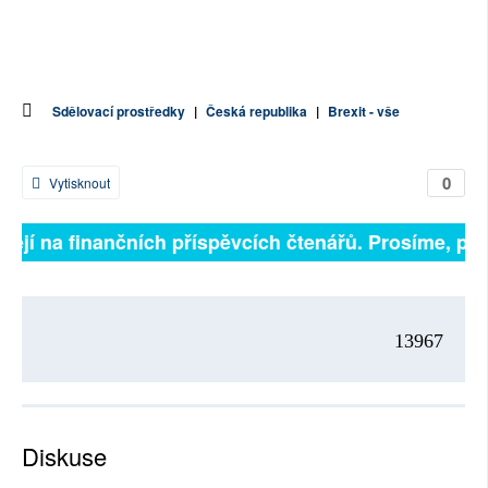
Sdělovací prostředky
|
Česká republika
|
Brexit - vše
0
Vytisknout
sejí na finančních příspěvcích čtenářů. Prosíme, přisp
13967
Diskuse