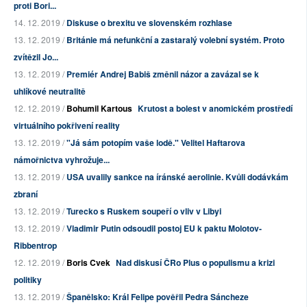
proti Bori...
14. 12. 2019 /
Diskuse o brexitu ve slovenském rozhlase
13. 12. 2019 /
Británie má nefunkční a zastaralý volební systém. Proto
zvítězil Jo...
13. 12. 2019 /
Premiér Andrej Babiš změnil názor a zavázal se k
uhlíkové neutralitě
12. 12. 2019 /
Bohumil Kartous
Krutost a bolest v anomickém prostředí
virtuálního pokřivení reality
13. 12. 2019 /
"Já sám potopím vaše lodě." Velitel Haftarova
námořnictva vyhrožuje...
13. 12. 2019 /
USA uvalily sankce na íránské aerolinie. Kvůli dodávkám
zbraní
13. 12. 2019 /
Turecko s Ruskem soupeří o vliv v Libyi
13. 12. 2019 /
Vladimir Putin odsoudil postoj EU k paktu Molotov-
Ribbentrop
12. 12. 2019 /
Boris Cvek
Nad diskusí ČRo Plus o populismu a krizi
politiky
13. 12. 2019 /
Španělsko: Král Felipe pověřil Pedra Sáncheze