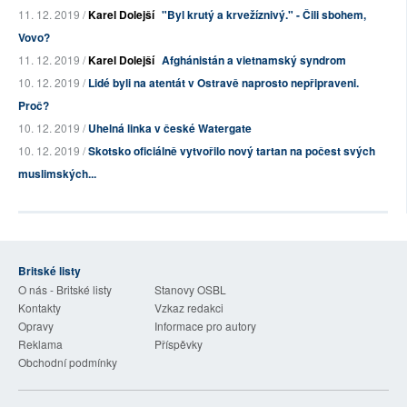
11. 12. 2019 /
Karel Dolejší
"Byl krutý a krvežíznivý." - Čili sbohem,
Vovo?
11. 12. 2019 /
Karel Dolejší
Afghánistán a vietnamský syndrom
10. 12. 2019 /
Lidé byli na atentát v Ostravě naprosto nepřipraveni.
Proč?
10. 12. 2019 /
Uhelná linka v české Watergate
10. 12. 2019 /
Skotsko oficiálně vytvořilo nový tartan na počest svých
muslimských...
Britské listy
O nás - Britské listy
Stanovy OSBL
Kontakty
Vzkaz redakci
Opravy
Informace pro autory
Reklama
Příspěvky
Obchodní podmínky