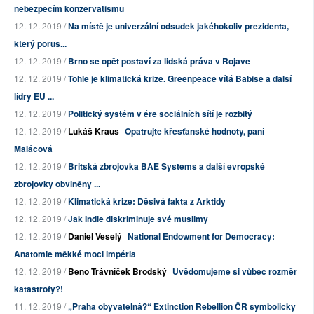
nebezpečím konzervatismu
12. 12. 2019 /
Na místě je univerzální odsudek jakéhokoliv prezidenta,
který poruš...
12. 12. 2019 /
Brno se opět postaví za lidská práva v Rojave
12. 12. 2019 /
Tohle je klimatická krize. Greenpeace vítá Babiše a další
lídry EU ...
12. 12. 2019 /
Politický systém v éře sociálních sítí je rozbitý
12. 12. 2019 /
Lukáš Kraus
Opatrujte křesťanské hodnoty, paní
Maláčová
12. 12. 2019 /
Britská zbrojovka BAE Systems a další evropské
zbrojovky obviněny ...
12. 12. 2019 /
Klimatická krize: Děsivá fakta z Arktidy
12. 12. 2019 /
Jak Indie diskriminuje své muslimy
12. 12. 2019 /
Daniel Veselý
National Endowment for Democracy:
Anatomie měkké moci impéria
12. 12. 2019 /
Beno Trávníček Brodský
Uvědomujeme si vůbec rozměr
katastrofy?!
11. 12. 2019 /
„Praha obyvatelná?“ Extinction Rebellion ČR symbolicky