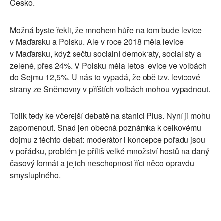
Česko.
Možná byste řekli, že mnohem hůře na tom bude levice
v Maďarsku a Polsku. Ale v roce 2018 měla levice
v Maďarsku, když sečtu sociální demokraty, socialisty a
zelené, přes 24%. V Polsku měla letos levice ve volbách
do Sejmu 12,5%. U nás to vypadá, že obě tzv. levicové
strany ze Sněmovny v příštích volbách mohou vypadnout.
Tolik tedy ke včerejší debatě na stanici Plus. Nyní ji mohu
zapomenout. Snad jen obecná poznámka k celkovému
dojmu z těchto debat: moderátor i koncepce pořadu jsou
v pořádku, problém je příliš velké množství hostů na daný
časový formát a jejich neschopnost říci něco opravdu
smysluplného.