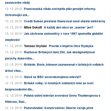
sestavením vlády
13. 12. 2019 /
Francouzská vláda zveřejnila plán penzijní reformy.
Ochromující stá...
13. 12. 2019 /
Credit Suisse přestane financovat nové uhelné elektrárny
13. 12. 2019 /
Miloš Dokulil
A každý den něco se „šustne“ jen?
13. 12. 2019 /
Jak záchrana ozónosféry v roce 1987 zpomalila globální
oteplování
11. 12. 2019 /
Tomasz Oryński
Pravda o impériu Otce Rydzyka
13. 12. 2019 /
Rozhovor Britských listů 250. Jak destigmatizovat
poruchy duševního...
12. 12. 2019 /
Británie: Boris Johnson zaznamenal v britských volbách
drtivé vítěz...
12. 12. 2019 /
Stává se BBC severokorejskou televizí?
12. 12. 2019 /
Britské volby: U mnohých volebních míst se tvoří
bezprecedentní dlo...
12. 12. 2019 /
Polská státní televize srovnává Gretu Thunbergovou s
Hitlerem, Stal...
12. 12. 2019 /
Pozoruhodné: Konzervativec Oborne varuje před