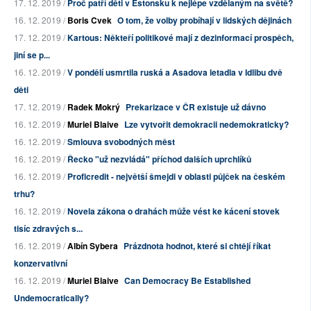
17. 12. 2019 /
Proč patří děti v Estonsku k nejlépe vzdělaným na světě?
16. 12. 2019 /
Boris Cvek
O tom, že volby probíhají v lidských dějinách
17. 12. 2019 /
Kartous: Někteří politikové mají z dezinformací prospěch,
jiní se p...
16. 12. 2019 /
V pondělí usmrtila ruská a Asadova letadla v Idlibu dvě
děti
17. 12. 2019 /
Radek Mokrý
Prekarizace v ČR existuje už dávno
16. 12. 2019 /
Muriel Blaive
Lze vytvořit demokracii nedemokraticky?
16. 12. 2019 /
Smlouva svobodných měst
16. 12. 2019 /
Řecko "už nezvládá" příchod dalších uprchlíků
16. 12. 2019 /
Proficredit - největší šmejdi v oblasti půjček na českém
trhu?
16. 12. 2019 /
Novela zákona o drahách může vést ke kácení stovek
tisíc zdravých s...
16. 12. 2019 /
Albín Sybera
Prázdnota hodnot, které si chtějí říkat
konzervativní
16. 12. 2019 /
Muriel Blaive
Can Democracy Be Established
Undemocratically?