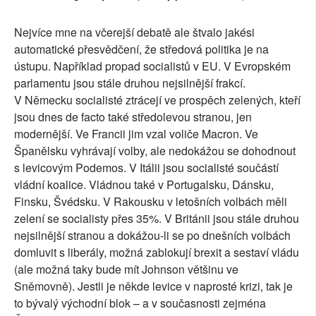
Nejvíce mne na včerejší debatě ale štvalo jakési
automatické přesvědčení, že středová politika je na
ústupu. Například propad socialistů v EU. V Evropském
parlamentu jsou stále druhou nejsilnější frakcí.
V Německu socialisté ztrácejí ve prospěch zelených, kteří
jsou dnes de facto také středolevou stranou, jen
modernější. Ve Francii jim vzal voliče Macron. Ve
Španělsku vyhrávají volby, ale nedokážou se dohodnout
s levicovým Podemos. V Itálii jsou socialisté součástí
vládní koalice. Vládnou také v Portugalsku, Dánsku,
Finsku, Švédsku. V Rakousku v letošních volbách měli
zelení se socialisty přes 35%. V Británii jsou stále druhou
nejsilnější stranou a dokážou-li se po dnešních volbách
domluvit s liberály, možná zablokují brexit a sestaví vládu
(ale možná taky bude mít Johnson většinu ve
Sněmovně). Jestli je někde levice v naprosté krizi, tak je
to bývalý východní blok – a v současnosti zejména