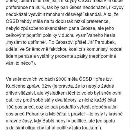
dnes!). Jsem si téměř jist, že kdyby ČSSD měla v té době
preference na 30%, tak by pan Gross neodcházel, i kdyby
nedokázal vysvětlit mnohem děsivější skandál. A to, že
ČSSD tehdy měla na tu dobu tak nízké preference,
nebylo způsobeno skandálem pana Grosse, ale jeho
celkovým pojetím politiky v duchu vysmívaného hesla
„myslím to upřímně“. Po Grossovi přišel Jiří Paroubek,
udělal ve Sněmovně faktickou koalici s komunisty, rozdal
lidem peníze a vytáhl ty procenta zpátky (nepřipomíná
vám to něco?).
Ve sněmovních volbách 2006 měla ČSSD i přes tzv.
Kubiceho zprávu 32% (je pravda, že to nebylo žádné
drtivé vítězství, ale výsledkem těchto voleb byl sněmovní
pat, kdy proti sobě stály dva tábory, z nichž každý čítal
100 poslanců, což se pak podařilo vyřešit přeběhnutím
poslanců Pohanky a Melčáka k pravici – to byly ty krásné
mravné časy, kdy Babiš nebyl v politice, ale jen spolu
s dalšími oligarchy tahal politiky jako loutkami).