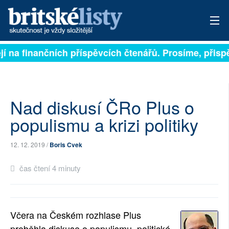
jí na finančních příspěvcích čtenářů. Prosíme, přispěj
PŘIHLÁSIT
AKTUÁLNÍ VYDÁNÍ
ARCHIV
Nad diskusí ČRo Plus o
populismu a krizi politiky
ROZHOVORY
12. 12. 2019 /
Boris Cvek
TÉMATA
čas čtení 4 minuty
NEJČTENĚJŠÍ ZA 7 DNÍ
AUTOŘI
Včera na Českém rozhlase Plus
PŘÍSPĚVKY NA PROVOZ
proběhla diskuse o populismu, politické