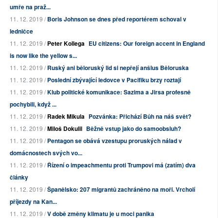
umře na praž...
11. 12. 2019 /
Boris Johnson se dnes před reportérem schoval v
ledničce
11. 12. 2019 /
Peter Kollega
EU citizens: Our foreign accent in England
is now like the yellow s...
11. 12. 2019 /
Ruský ani běloruský lid si nepřejí anšlus Běloruska
11. 12. 2019 /
Poslední zbývající ledovce v Pacifiku brzy roztají
11. 12. 2019 /
Klub politické komunikace: Sazima a Jirsa profesně
pochybili, když ...
11. 12. 2019 /
Radek Mikula
Pozvánka: Přichází Bůh na náš svět?
11. 12. 2019 /
Miloš Dokulil
Běžně vstup jako do samoobsluh?
11. 12. 2019 /
Pentagon se obává vzestupu proruských nálad v
domácnostech svých vo...
11. 12. 2019 /
Řízení o impeachmentu proti Trumpovi má (zatím) dva
články
11. 12. 2019 /
Španělsko: 207 migrantů zachráněno na moři. Vrcholí
příjezdy na Kan...
11. 12. 2019 /
V době změny klimatu je u moci panika