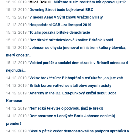
16. 12. 2019 /
Miloš Dokulil
Můžeme si tím rodištěm být opravdu jisti?
15. 12. 2019 /
Downing Street bude bojkotovat BBC
15. 12. 2019 /
V neděli Asad v Sýrii znovu vraždil civilisty
12. 12. 2019 /
Hospodaření OSBL za listopad 2019
15. 12. 2019 /
Totální porážka britské demokracie
15. 12. 2019 /
Bez široké středolevicové koalice Británie končí
15. 12. 2019 /
Johnson se chystá jmenovat ministrem kultury člověka,
který chce zr...
15. 12. 2019 /
Volební porážku sociální demokracie v Británii odnesou ti
nejchudší...
14. 12. 2019 /
Vzkaz brexitérům: Blahopřání a teď ukažte, co jste zač
14. 12. 2019 /
Britští konzervativci se stali otevřenými rasisty
14. 12. 2019 /
Anarchy in the CZ. Edu-punkový knižní debut Boba
Kartouse
14. 12. 2019 /
Německá televize o podvodu, jímž je brexit
14. 12. 2019 /
Demonstrace v Londýně: Boris Johnson není můj
premiér!
14. 12. 2019 /
Skoti v pátek večer demonstrovali na podporu uprchlíků a