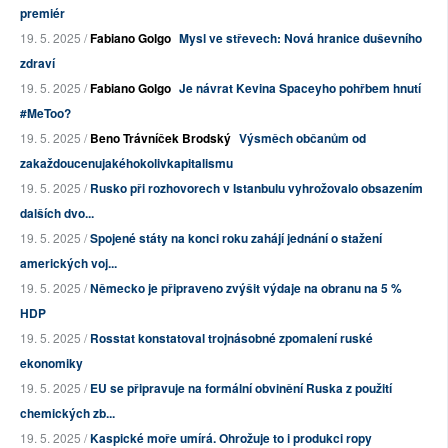
premiér
19. 5. 2025 /
Fabiano Golgo
Mysl ve střevech: Nová hranice duševního
zdraví
19. 5. 2025 /
Fabiano Golgo
Je návrat Kevina Spaceyho pohřbem hnutí
#MeToo?
19. 5. 2025 /
Beno Trávníček Brodský
Výsměch občanům od
zakaždoucenujakéhokolivkapitalismu
19. 5. 2025 /
Rusko při rozhovorech v Istanbulu vyhrožovalo obsazením
dalších dvo...
19. 5. 2025 /
Spojené státy na konci roku zahájí jednání o stažení
amerických voj...
19. 5. 2025 /
Německo je připraveno zvýšit výdaje na obranu na 5 %
HDP
19. 5. 2025 /
Rosstat konstatoval trojnásobné zpomalení ruské
ekonomiky
19. 5. 2025 /
EU se připravuje na formální obvinění Ruska z použití
chemických zb...
19. 5. 2025 /
Kaspické moře umírá. Ohrožuje to i produkci ropy