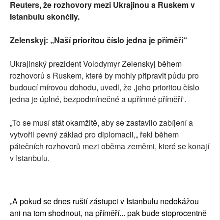
Reuters, že rozhovory mezi Ukrajinou a Ruskem v
Istanbulu skončily.
Zelenskyj: „Naší prioritou číslo jedna je příměří“
Ukrajinský prezident Volodymyr Zelenskyj během
rozhovorů s Ruskem, které by mohly připravit půdu pro
budoucí mírovou dohodu, uvedl, že ‚jeho prioritou číslo
jedna je úplné, bezpodmínečné a upřímné příměří‘.
„To se musí stát okamžitě, aby se zastavilo zabíjení a
vytvořil pevný základ pro diplomacii,„ řekl během
pátečních rozhovorů mezi oběma zeměmi, které se konají
v Istanbulu.
„A pokud se dnes ruští zástupci v Istanbulu nedokážou
ani na tom shodnout, na příměří... pak bude stoprocentně