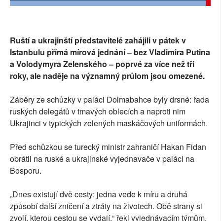
Ruští a ukrajinští představitelé zahájili v pátek v
Istanbulu přímá mírová jednání – bez Vladimira Putina
a Volodymyra Zelenského – poprvé za více než tři
roky, ale naděje na významný průlom jsou omezené.
Záběry ze schůzky v paláci Dolmabahce byly drsné: řada
ruských delegátů v tmavých oblecích a naproti nim
Ukrajinci v typických zelených maskáčových uniformách.
Před schůzkou se turecký ministr zahraničí Hakan Fidan
obrátil na ruské a ukrajinské vyjednavače v paláci na
Bosporu.
„Dnes existují dvě cesty: jedna vede k míru a druhá
způsobí další zničení a ztráty na životech. Obě strany si
zvolí, kterou cestou se vydají,“ řekl vyjednávacím týmům.