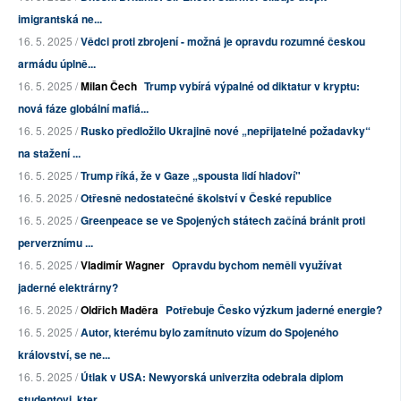
imigrantská ne...
16. 5. 2025 /
Vědci proti zbrojení - možná je opravdu rozumné českou
armádu úplně...
16. 5. 2025 /
Milan Čech
Trump vybírá výpalné od diktatur v kryptu:
nová fáze globální mafiá...
16. 5. 2025 /
Rusko předložilo Ukrajině nové „nepřijatelné požadavky“
na stažení ...
16. 5. 2025 /
Trump říká, že v Gaze „spousta lidí hladoví"
16. 5. 2025 /
Otřesně nedostatečné školství v České republice
16. 5. 2025 /
Greenpeace se ve Spojených státech začíná bránit proti
perverznímu ...
16. 5. 2025 /
Vladimír Wagner
Opravdu bychom neměli využívat
jaderné elektrárny?
16. 5. 2025 /
Oldřich Maděra
Potřebuje Česko výzkum jaderné energie?
16. 5. 2025 /
Autor, kterému bylo zamítnuto vízum do Spojeného
království, se ne...
16. 5. 2025 /
Útlak v USA: Newyorská univerzita odebrala diplom
studentovi, kter...