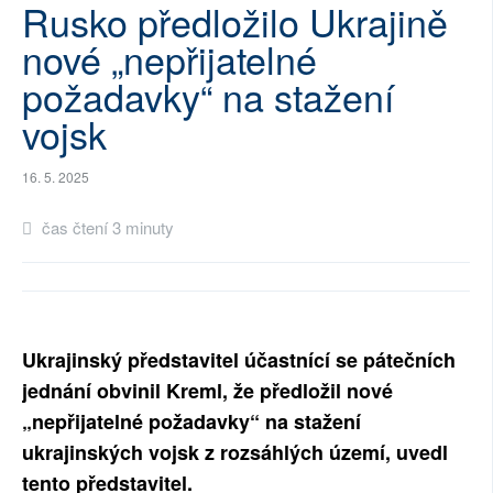
Rusko předložilo Ukrajině
SOCIÁLNÍ SÍTĚ
nové „nepřijatelné
RUBRIKY
požadavky“ na stažení
vojsk
PLNÁ VERZE STRÁNEK
16. 5. 2025
čas čtení 3 minuty
Ukrajinský představitel účastnící se pátečních
jednání obvinil Kreml, že předložil nové
„nepřijatelné požadavky“ na stažení
ukrajinských vojsk z rozsáhlých území, uvedl
tento představitel.