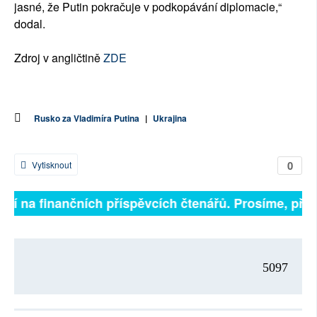
jasné, že Putin pokračuje v podkopávání diplomacie,“
dodal.
Zdroj v angličtině
ZDE
Rusko za Vladimíra Putina
|
Ukrajina
0
Vytisknout
ejí na finančních příspěvcích čtenářů. Prosíme, přispě
5097