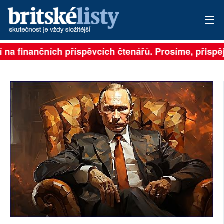
í na finančních příspěvcích čtenářů. Prosíme, přispějt
PŘIHLÁSIT
AKTUÁLNÍ VYDÁNÍ
ARCHIV
ROZHOVORY
TÉMATA
NEJČTENĚJŠÍ ZA 7 DNÍ
AUTOŘI
PŘÍSPĚVKY NA PROVOZ