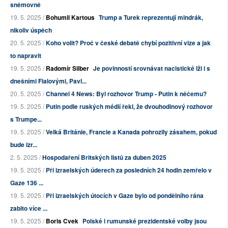
sněmovně
19. 5. 2025 /
Bohumil Kartous
Trump a Turek reprezentují mindrák,
nikoliv úspěch
20. 5. 2025 /
Koho volit? Proč v české debatě chybí pozitivní vize a jak
to napravit
19. 5. 2025 /
Radomír Silber
Je povinností srovnávat nacistické lži i s
dnešními Fialovými, Pavl...
20. 5. 2025 /
Channel 4 News: Byl rozhovor Trump - Putin k něčemu?
19. 5. 2025 /
Putin podle ruských médií řekl, že dvouhodinový rozhovor
s Trumpe...
19. 5. 2025 /
Velká Británie, Francie a Kanada pohrozily zásahem, pokud
bude izr...
2. 5. 2025 /
Hospodaření Britských listů za duben 2025
19. 5. 2025 /
Při izraelských úderech za posledních 24 hodin zemřelo v
Gaze 136 ...
19. 5. 2025 /
Při izraelských útocích v Gaze bylo od pondělního rána
zabito více ...
19. 5. 2025 /
Boris Cvek
Polské i rumunské prezidentské volby jsou