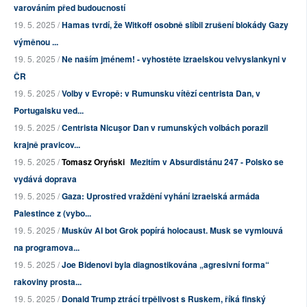
varováním před budoucností
19. 5. 2025 /
Hamas tvrdí, že Witkoff osobně slíbil zrušení blokády Gazy
výměnou ...
19. 5. 2025 /
Ne naším jménem! - vyhostěte izraelskou velvyslankyni v
ČR
19. 5. 2025 /
Volby v Evropě: v Rumunsku vítězí centrista Dan, v
Portugalsku ved...
19. 5. 2025 /
Centrista Nicuşor Dan v rumunských volbách porazil
krajně pravicov...
19. 5. 2025 /
Tomasz Oryński
Mezitím v Absurdistánu 247 - Polsko se
vydává doprava
19. 5. 2025 /
Gaza: Uprostřed vraždění vyhání izraelská armáda
Palestince z (vybo...
19. 5. 2025 /
Muskův AI bot Grok popírá holocaust. Musk se vymlouvá
na programova...
19. 5. 2025 /
Joe Bidenovi byla diagnostikována „agresivní forma“
rakoviny prosta...
19. 5. 2025 /
Donald Trump ztrácí trpělivost s Ruskem, říká finský