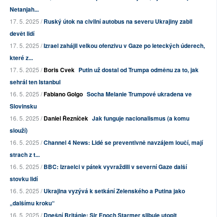
Netanjah...
17. 5. 2025 /
Ruský útok na civilní autobus na severu Ukrajiny zabil
devět lidí
17. 5. 2025 /
Izrael zahájil velkou ofenzivu v Gaze po leteckých úderech,
které z...
17. 5. 2025 /
Boris Cvek
Putin už dostal od Trumpa odměnu za to, jak
sehrál ten Istanbul
16. 5. 2025 /
Fabiano Golgo
Socha Melanie Trumpové ukradena ve
Slovinsku
16. 5. 2025 /
Daniel Řezníček
Jak funguje nacionalismus (a komu
slouží)
16. 5. 2025 /
Channel 4 News: Lidé se preventivně navzájem loučí, mají
strach z t...
16. 5. 2025 /
BBC: Izraelci v pátek vyvraždili v severní Gaze další
stovku lidí
16. 5. 2025 /
Ukrajina vyzývá k setkání Zelenského a Putina jako
„dalšímu kroku“
16. 5. 2025 /
Dnešní Británie: Sir Enoch Starmer slibuje utopit