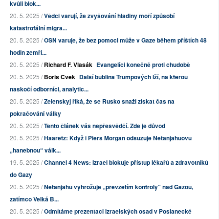
kvůli blok...
20. 5. 2025 /
Vědci varují, že zvyšování hladiny moří způsobí
katastrofální migra...
20. 5. 2025 /
OSN varuje, že bez pomoci může v Gaze během příštích 48
hodin zemří...
20. 5. 2025 /
Richard F. Vlasák
Evangelíci konečně proti chudobě
20. 5. 2025 /
Boris Cvek
Další bublina Trumpových lží, na kterou
naskočí odborníci, analytic...
20. 5. 2025 /
Zelenskyj říká, že se Rusko snaží získat čas na
pokračování války
20. 5. 2025 /
Tento článek vás nepřesvědčí. Zde je důvod
20. 5. 2025 /
Haaretz: Když i Piers Morgan odsuzuje Netanjahuovu
„hanebnou“ válk...
19. 5. 2025 /
Channel 4 News: Izrael blokuje přístup lékařů a zdravotníků
do Gazy
20. 5. 2025 /
Netanjahu vyhrožuje „převzetím kontroly“ nad Gazou,
zatímco Velká B...
20. 5. 2025 /
Odmítáme prezentaci izraelských osad v Poslanecké