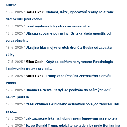
hrůzně...
18. 5. 2025 /
Boris Cvek
Slabost, fráze, ignorování reality na straně
demokratů jsou vodou...
18. 5. 2025 /
Izrael systematicky útočí na nemocnice
18. 5. 2025 /
Ultrazpracované potraviny: Britská vláda upustila od
zdravotních ...
18. 5. 2025 /
Ukrajina hlásí největší útok dronů z Ruska od začátku
války
17. 5. 2025 /
Milan Čech
Když se oběť stane tyranem: Psychologie
kolektivního traumatu v pol...
17. 5. 2025 /
Boris Cvek
Trump zase útočí na Zelenského a chválí
Putina
17. 5. 2025 /
Channel 4 News: "Když se podívám do očí mých dětí,
nevím, jestli ta...
17. 5. 2025 /
Izrael obviněn z etnického očišťování poté, co zabil 140 lidí
za po...
17. 5. 2025 /
Jak zázračné léky na hubnutí mění fungování našeho těla
17. 5. 2025 /
To, co Donald Trump udělal tento týden, by mělo Benjamina