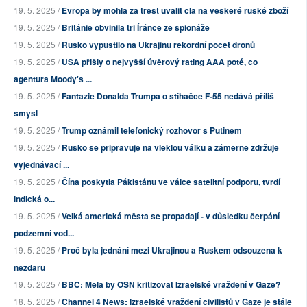
19. 5. 2025 /
Evropa by mohla za trest uvalit cla na veškeré ruské zboží
19. 5. 2025 /
Británie obvinila tři Íránce ze špionáže
19. 5. 2025 /
Rusko vypustilo na Ukrajinu rekordní počet dronů
19. 5. 2025 /
USA přišly o nejvyšší úvěrový rating AAA poté, co
agentura Moody's ...
19. 5. 2025 /
Fantazie Donalda Trumpa o stíhačce F-55 nedává příliš
smysl
19. 5. 2025 /
Trump oznámil telefonický rozhovor s Putinem
19. 5. 2025 /
Rusko se připravuje na vleklou válku a záměrně zdržuje
vyjednávací ...
19. 5. 2025 /
Čína poskytla Pákistánu ve válce satelitní podporu, tvrdí
indická o...
19. 5. 2025 /
Velká americká města se propadají - v důsledku čerpání
podzemní vod...
19. 5. 2025 /
Proč byla jednání mezi Ukrajinou a Ruskem odsouzena k
nezdaru
19. 5. 2025 /
BBC: Měla by OSN kritizovat Izraelské vraždění v Gaze?
18. 5. 2025 /
Channel 4 News: Izraelské vraždění civilistů v Gaze je stále