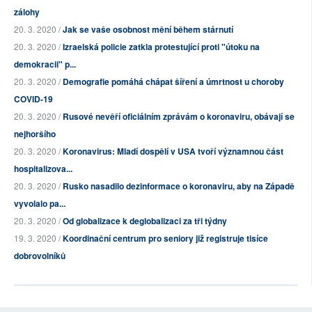
zálohy
20. 3. 2020 /
Jak se vaše osobnost mění během stárnutí
20. 3. 2020 /
Izraelská policie zatkla protestující proti "útoku na
demokracii" p...
20. 3. 2020 /
Demografie pomáhá chápat šíření a úmrtnost u choroby
COVID-19
20. 3. 2020 /
Rusové nevěří oficiálním zprávám o koronaviru, obávají se
nejhoršího
20. 3. 2020 /
Koronavirus: Mladí dospělí v USA tvoří významnou část
hospitalizova...
20. 3. 2020 /
Rusko nasadilo dezinformace o koronaviru, aby na Západě
vyvolalo pa...
20. 3. 2020 /
Od globalizace k deglobalizaci za tři týdny
19. 3. 2020 /
Koordinační centrum pro seniory již registruje tisíce
dobrovolníků