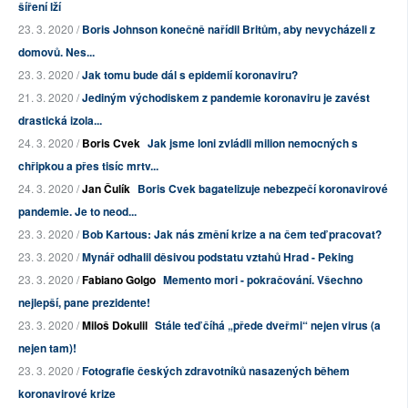
šíření lží
23. 3. 2020 /
Boris Johnson konečně nařídil Britům, aby nevycházeli z
domovů. Nes...
23. 3. 2020 /
Jak tomu bude dál s epidemií koronaviru?
21. 3. 2020 /
Jediným východiskem z pandemie koronaviru je zavést
drastická izola...
24. 3. 2020 /
Boris Cvek
Jak jsme loni zvládli milion nemocných s
chřipkou a přes tisíc mrtv...
24. 3. 2020 /
Jan Čulík
Boris Cvek bagatelizuje nebezpečí koronavirové
pandemie. Je to neod...
23. 3. 2020 /
Bob Kartous: Jak nás změní krize a na čem teď pracovat?
23. 3. 2020 /
Mynář odhalil děsivou podstatu vztahů Hrad - Peking
23. 3. 2020 /
Fabiano Golgo
Memento mori - pokračování. Všechno
nejlepší, pane prezidente!
23. 3. 2020 /
Miloš Dokulil
Stále teď číhá „přede dveřmi“ nejen virus (a
nejen tam)!
23. 3. 2020 /
Fotografie českých zdravotníků nasazených během
koronavirové krize