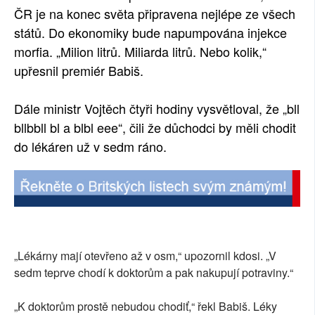
ČR je na konec světa připravena nejlépe ze všech
SOCIÁLNÍ SÍTĚ
států. Do ekonomiky bude napumpována injekce
morfia. „Milion litrů. Miliarda litrů. Nebo kolik,“
RUBRIKY
upřesnil premiér Babiš.
PLNÁ VERZE STRÁNEK
Dále ministr Vojtěch čtyři hodiny vysvětloval, že „bll
bllbbll bl a blbl eee“, čili že důchodci by měli chodit
do lékáren už v sedm ráno.
„Lékárny mají otevřeno až v osm,“ upozornil kdosi. „V
sedm teprve chodí k doktorům a pak nakupují potraviny.“
„K doktorům prostě nebudou chodiť,“ řekl Babiš. Léky