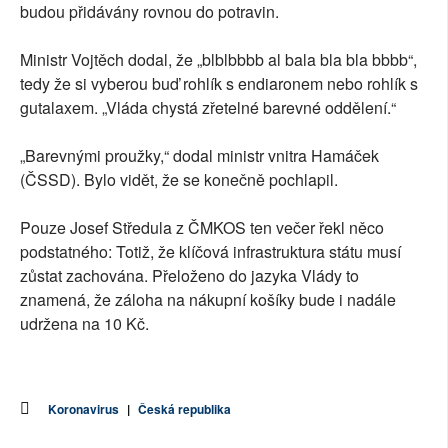
budou přidávány rovnou do potravin.
Ministr Vojtěch dodal, že „blblbbbb al bala bla bla bbbb“,
tedy že si vyberou buď rohlík s endiaronem nebo rohlík s
gutalaxem. „Vláda chystá zřetelné barevné oddělení.“
„Barevnými proužky,“ dodal ministr vnitra Hamáček
(ČSSD). Bylo vidět, že se konečně pochlapil.
Pouze Josef Středula z ČMKOS ten večer řekl něco
podstatného: Totiž, že klíčová infrastruktura státu musí
zůstat zachována. Přeloženo do jazyka Vlády to
znamená, že záloha na nákupní košíky bude i nadále
udržena na 10 Kč.
Koronavirus
|
Česká republika