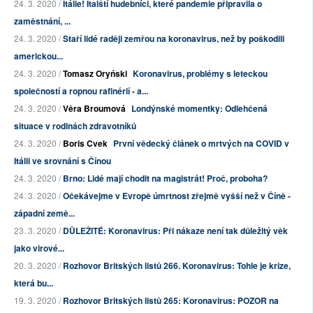
24. 3. 2020 /
Itálie! Italští hudebníci, které pandemie připravila o
zaměstnání, ...
24. 3. 2020 /
Staří lidé raději zemřou na koronavirus, než by poškodili
americkou...
24. 3. 2020 /
Tomasz Oryński
Koronavirus, problémy s leteckou
společností a ropnou rafinérií - a...
24. 3. 2020 /
Věra Broumová
Londýnské momentky: Odlehčená
situace v rodinách zdravotníků
24. 3. 2020 /
Boris Cvek
První vědecký článek o mrtvých na COVID v
Itálii ve srovnání s Čínou
24. 3. 2020 /
Brno: Lidé mají chodit na magistrát! Proč, proboha?
24. 3. 2020 /
Očekávejme v Evropě úmrtnost zřejmě vyšší než v Číně -
západní země...
23. 3. 2020 /
DŮLEŽITÉ: Koronavirus: Při nákaze není tak důležitý věk
jako virové...
20. 3. 2020 /
Rozhovor Britských listů 266. Koronavirus: Tohle je krize,
která bu...
19. 3. 2020 /
Rozhovor Britských listů 265: Koronavirus: POZOR na