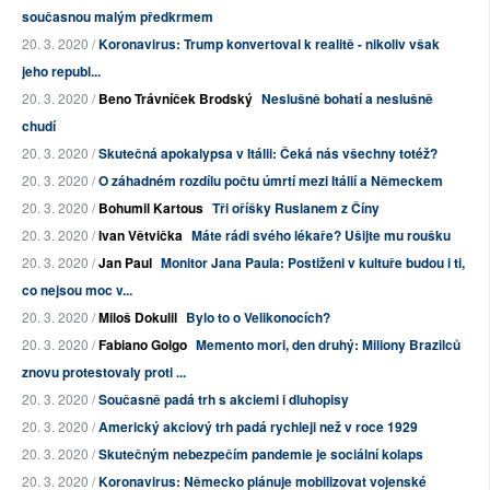
současnou malým předkrmem
20. 3. 2020 /
Koronavirus: Trump konvertoval k realitě - nikoliv však
jeho republ...
20. 3. 2020 /
Beno Trávníček Brodský
Neslušně bohatí a neslušně
chudí
20. 3. 2020 /
Skutečná apokalypsa v Itálii: Čeká nás všechny totéž?
20. 3. 2020 /
O záhadném rozdílu počtu úmrtí mezi Itálií a Německem
20. 3. 2020 /
Bohumil Kartous
Tři oříšky Ruslanem z Číny
20. 3. 2020 /
Ivan Větvička
Máte rádi svého lékaře? Ušijte mu roušku
20. 3. 2020 /
Jan Paul
Monitor Jana Paula: Postiženi v kultuře budou i ti,
co nejsou moc v...
20. 3. 2020 /
Miloš Dokulil
Bylo to o Velikonocích?
20. 3. 2020 /
Fabiano Golgo
Memento mori, den druhý: Miliony Brazilců
znovu protestovaly proti ...
20. 3. 2020 /
Současně padá trh s akciemi i dluhopisy
20. 3. 2020 /
Americký akciový trh padá rychleji než v roce 1929
20. 3. 2020 /
Skutečným nebezpečím pandemie je sociální kolaps
20. 3. 2020 /
Koronavirus: Německo plánuje mobilizovat vojenské