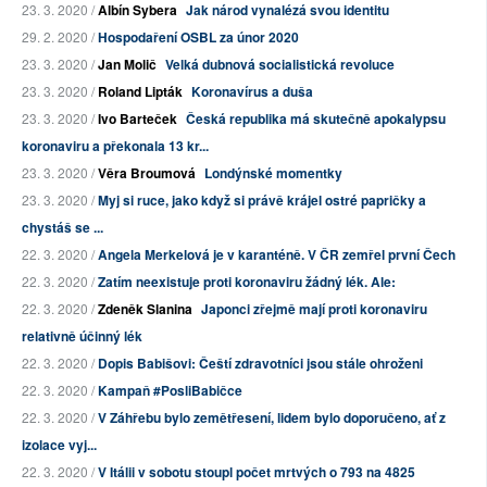
23. 3. 2020 /
Albín Sybera
Jak národ vynalézá svou identitu
29. 2. 2020 /
Hospodaření OSBL za únor 2020
23. 3. 2020 /
Jan Molič
Velká dubnová socialistická revoluce
23. 3. 2020 /
Roland Lipták
Koronavírus a duša
23. 3. 2020 /
Ivo Barteček
Česká republika má skutečně apokalypsu
koronaviru a překonala 13 kr...
23. 3. 2020 /
Věra Broumová
Londýnské momentky
23. 3. 2020 /
Myj si ruce, jako když si právě krájel ostré papričky a
chystáš se ...
22. 3. 2020 /
Angela Merkelová je v karanténě. V ČR zemřel první Čech
22. 3. 2020 /
Zatím neexistuje proti koronaviru žádný lék. Ale:
22. 3. 2020 /
Zdeněk Slanina
Japonci zřejmě mají proti koronaviru
relativně účinný lék
22. 3. 2020 /
Dopis Babišovi: Čeští zdravotníci jsou stále ohroženi
22. 3. 2020 /
Kampaň #PosliBabičce
22. 3. 2020 /
V Záhřebu bylo zemětřesení, lidem bylo doporučeno, ať z
izolace vyj...
22. 3. 2020 /
V Itálii v sobotu stoupl počet mrtvých o 793 na 4825