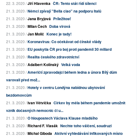
22. 3. 2020 /
Jiří Hlavenka
ČR: Tento stát řídí šílenci
21. 3. 2020 /
Němci zpívají "Bella ciao" na podporu Italů
21. 3. 2020 /
Jana Bryjová
Príležitosť
21. 3. 2020 /
Milan Čech
Doba virová
21. 3. 2020 /
Jan Molič
Konec je tady!
21. 3. 2020 /
Koronavirus: Co očekávat od čínské vlády
21. 3. 2020 /
EU poskytla ČR pro boj proti pandemii 30 miliard
21. 3. 2020 /
Realita českého zdravotnictví
21. 3. 2020 /
Adalbert Kolínský
Velká voda
21. 3. 2020 /
Američtí zpravodajci během ledna a února Bílý dům
varovali před mož...
21. 3. 2020 /
Hotely v centru Londýna nabídnou ubytování
bezdomovcům
21. 3. 2020 /
Ivan Větvička
Církev by měla během pandemie umožnit
vznik dočasných nemocnic či u...
21. 3. 2020 /
O hloupostech Václava Klause mladšího
21. 3. 2020 /
Richard F. Vlasák
Nechte toho válčení, soudruzi
21. 3. 2020 /
Michal Giboda
Aktivní vyhledávání infikovaných místo