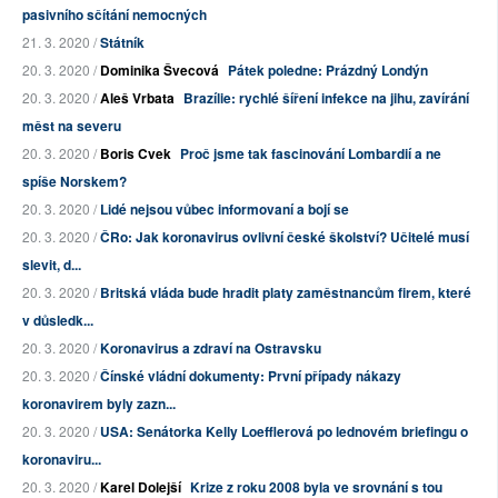
pasivního sčítání nemocných
21. 3. 2020 /
Státník
20. 3. 2020 /
Dominika Švecová
Pátek poledne: Prázdný Londýn
20. 3. 2020 /
Aleš Vrbata
Brazílie: rychlé šíření infekce na jihu, zavírání
měst na severu
20. 3. 2020 /
Boris Cvek
Proč jsme tak fascinování Lombardií a ne
spíše Norskem?
20. 3. 2020 /
Lidé nejsou vůbec informovaní a bojí se
20. 3. 2020 /
ČRo: Jak koronavirus ovlivní české školství? Učitelé musí
slevit, d...
20. 3. 2020 /
Britská vláda bude hradit platy zaměstnancům firem, které
v důsledk...
20. 3. 2020 /
Koronavirus a zdraví na Ostravsku
20. 3. 2020 /
Čínské vládní dokumenty: První případy nákazy
koronavirem byly zazn...
20. 3. 2020 /
USA: Senátorka Kelly Loefflerová po lednovém briefingu o
koronaviru...
20. 3. 2020 /
Karel Dolejší
Krize z roku 2008 byla ve srovnání s tou