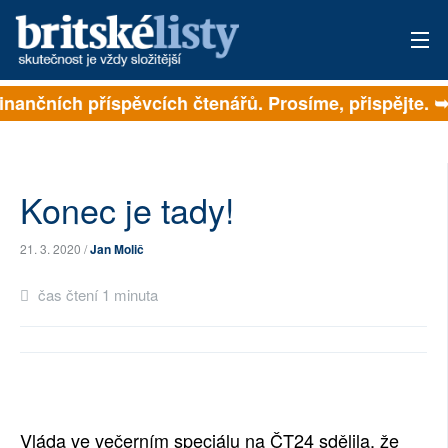
a finančních příspěvcích čtenářů. Prosíme, přispějte. 
PŘIHLÁSIT
AKTUÁLNÍ VYDÁNÍ
ARCHIV
Konec je tady!
ROZHOVORY
21. 3. 2020 /
Jan Molič
TÉMATA
čas čtení 1 minuta
NEJČTENĚJŠÍ ZA 7 DNÍ
AUTOŘI
PŘÍSPĚVKY NA PROVOZ
Vláda ve večerním speciálu na ČT24 sdělila, že