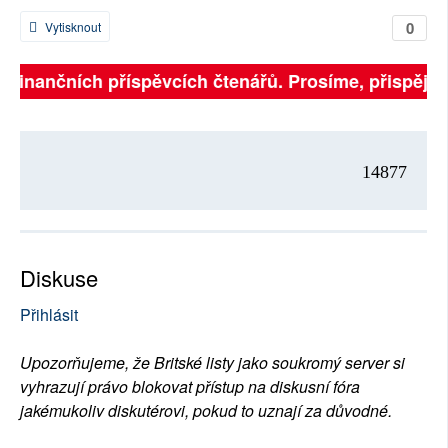
0
Vytisknout
na finančních příspěvcích čtenářů. Prosíme, přispějte.
14877
Diskuse
Přihlásit
Upozorňujeme, že Britské listy jako soukromý server si
vyhrazují právo blokovat přístup na diskusní fóra
jakémukoliv diskutérovi, pokud to uznají za důvodné.