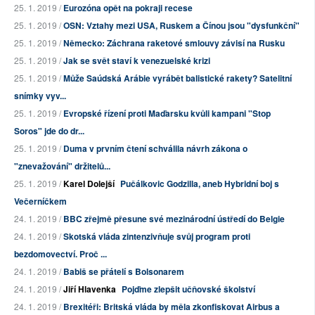
25. 1. 2019 /
Eurozóna opět na pokraji recese
25. 1. 2019 /
OSN: Vztahy mezi USA, Ruskem a Čínou jsou "dysfunkční"
25. 1. 2019 /
Německo: Záchrana raketové smlouvy závisí na Rusku
25. 1. 2019 /
Jak se svět staví k venezuelské krizi
25. 1. 2019 /
Může Saúdská Arábie vyrábět balistické rakety? Satelitní
snímky vyv...
25. 1. 2019 /
Evropské řízení proti Maďarsku kvůli kampani "Stop
Soros" jde do dr...
25. 1. 2019 /
Duma v prvním čtení schválila návrh zákona o
"znevažování" držitelů...
25. 1. 2019 /
Karel Dolejší
Pučálkovic Godzilla, aneb Hybridní boj s
Večerníčkem
24. 1. 2019 /
BBC zřejmě přesune své mezinárodní ústředí do Belgie
24. 1. 2019 /
Skotská vláda zintenzivňuje svůj program proti
bezdomovectví. Proč ...
24. 1. 2019 /
Babiš se přátelí s Bolsonarem
24. 1. 2019 /
Jiří Hlavenka
Pojďme zlepšit učňovské školství
24. 1. 2019 /
Brexitéři: Britská vláda by měla zkonfiskovat Airbus a