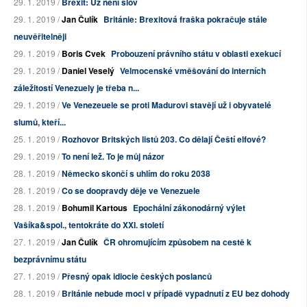
29. 1. 2019 /
Brexit: Už není slov
29. 1. 2019 /
Jan Čulík
Británie: Brexitová fraška pokračuje stále
neuvěřitelněji
29. 1. 2019 /
Boris Cvek
Probouzení právního státu v oblasti exekucí
29. 1. 2019 /
Daniel Veselý
Velmocenské vměšování do interních
záležitostí Venezuely je třeba n...
29. 1. 2019 /
Ve Venezeuele se proti Madurovi stavějí už i obyvatelé
slumů, kteří...
25. 1. 2019 /
Rozhovor Britských listů 203. Co dělají Čeští elfové?
29. 1. 2019 /
To není lež. To je můj názor
28. 1. 2019 /
Německo skončí s uhlím do roku 2038
28. 1. 2019 /
Co se doopravdy děje ve Venezuele
28. 1. 2019 /
Bohumil Kartous
Epochální zákonodárný výlet
Vašíka&spol., tentokráte do XXI. století
27. 1. 2019 /
Jan Čulík
ČR ohromujícím způsobem na cestě k
bezprávnímu státu
27. 1. 2019 /
Přesný opak idiocie českých poslanců
28. 1. 2019 /
Británie nebude moci v případě vypadnutí z EU bez dohody