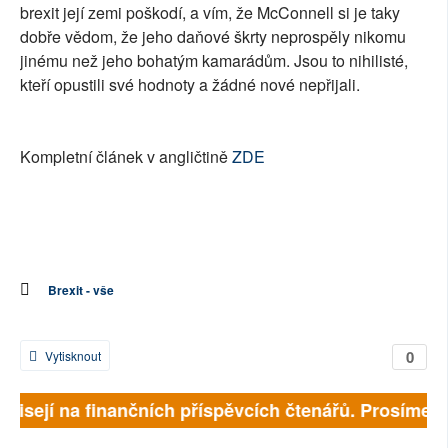
brexit její zemi poškodí, a vím, že McConnell si je taky
dobře vědom, že jeho daňové škrty neprospěly nikomu
jinému než jeho bohatým kamarádům. Jsou to nihilisté,
kteří opustili své hodnoty a žádné nové nepřijali.
Kompletní článek v angličtině
ZDE
Brexit - vše
0
Vytisknout
ávisejí na finančních příspěvcích čtenářů. Prosíme, př