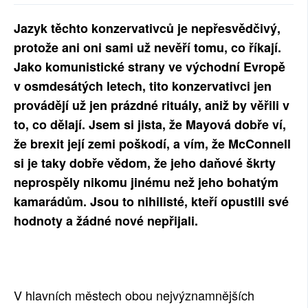
SOCIÁLNÍ SÍTĚ
Jazyk těchto konzervativců je nepřesvědčivý,
protože ani oni sami už nevěří tomu, co říkají.
RUBRIKY
Jako komunistické strany ve východní Evropě
PLNÁ VERZE STRÁNEK
v osmdesátých letech, tito konzervativci jen
provádějí už jen prázdné rituály, aniž by věřili v
to, co dělají. Jsem si jista, že Mayová dobře ví,
že brexit její zemi poškodí, a vím, že McConnell
si je taky dobře vědom, že jeho daňové škrty
neprospěly nikomu jinému než jeho bohatým
kamarádům. Jsou to nihilisté, kteří opustili své
hodnoty a žádné nové nepřijali.
V hlavních městech obou nejvýznamnějších