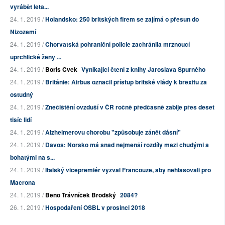
vyrábět leta...
24. 1. 2019 /
Holandsko: 250 britských firem se zajímá o přesun do
Nizozemí
24. 1. 2019 /
Chorvatská pohraniční policie zachránila mrznoucí
uprchlické ženy ...
24. 1. 2019 /
Boris Cvek
Vynikající čtení z knihy Jaroslava Spurného
24. 1. 2019 /
Británie: Airbus označil přístup britské vlády k brexitu za
ostudný
24. 1. 2019 /
Znečištění ovzduší v ČR ročně předčasně zabije přes deset
tisíc lidí
24. 1. 2019 /
Alzheimerovu chorobu "způsobuje zánět dásní"
24. 1. 2019 /
Davos: Norsko má snad nejmenší rozdíly mezi chudými a
bohatými na s...
24. 1. 2019 /
Italský vicepremiér vyzval Francouze, aby nehlasovali pro
Macrona
24. 1. 2019 /
Beno Trávníček Brodský
2084?
26. 1. 2019 /
Hospodaření OSBL v prosinci 2018