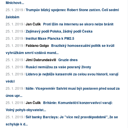
Mnichově...
25. 1. 2019 /
Trumpův blízký spojenec Robert Stone zatčen. Čelí sedmi
žalobám
25. 1. 2019 /
Jan Čulík
Proti lžím na internetu se skoro nelze bránit
25. 1. 2019 /
Zajímavý podíl Polska, žádný podíl Česka
25. 1. 2019 /
Institut Maxe Plancka k PM2.5
25. 1. 2019 /
Fabiano Golgo
Brazilský homosexuální politik se kvůli
vyhrůžkám smrtí vzdává mand...
25. 1. 2019 /
Jimi Dabrundašvili
Gruzie dnes
25. 1. 2019 /
Rusáci nemůžou za vaše posraný životy
25. 1. 2019 /
Lidstvo je nejblíže katastrofě za celou svou historii, varují
vědci
25. 1. 2019 /
Itálie: Vicepremiér Salvini musí být postaven před soud za
únos upr...
25. 1. 2019 /
Jan Čulík
Británie: Komunističtí konzervativci varují:
Volný pohyb obyvatelst...
25. 1. 2019 /
Šéf banky Barclays: Je "více než pravděpodobné", že se
schyluje k d...