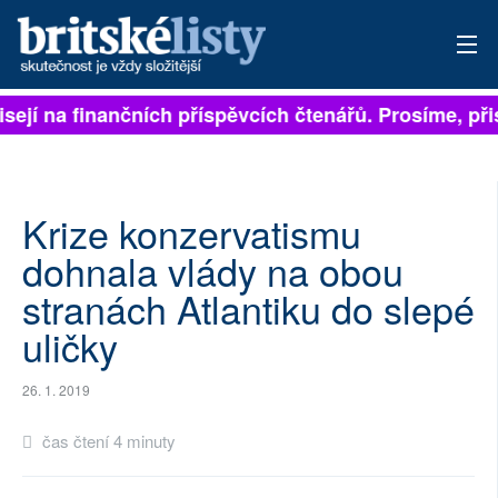
isejí na finančních příspěvcích čtenářů. Prosíme, přis
PŘIHLÁSIT
AKTUÁLNÍ VYDÁNÍ
ARCHIV
Krize konzervatismu
dohnala vlády na obou
ROZHOVORY
stranách Atlantiku do slepé
TÉMATA
uličky
NEJČTENĚJŠÍ ZA 7 DNÍ
26. 1. 2019
AUTOŘI
čas čtení 4 minuty
PŘÍSPĚVKY NA PROVOZ