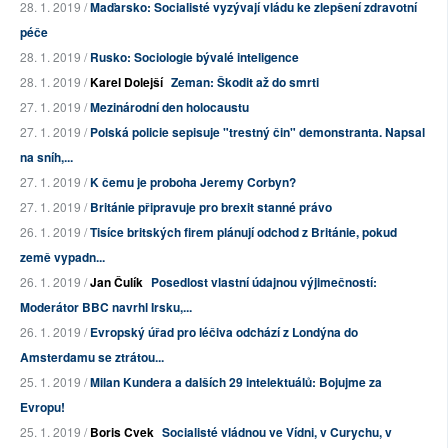
28. 1. 2019 /
Maďarsko: Socialisté vyzývají vládu ke zlepšení zdravotní
péče
28. 1. 2019 /
Rusko: Sociologie bývalé inteligence
28. 1. 2019 /
Karel Dolejší
Zeman: Škodit až do smrti
27. 1. 2019 /
Mezinárodní den holocaustu
27. 1. 2019 /
Polská policie sepisuje "trestný čin" demonstranta. Napsal
na sníh,...
27. 1. 2019 /
K čemu je proboha Jeremy Corbyn?
27. 1. 2019 /
Británie připravuje pro brexit stanné právo
26. 1. 2019 /
Tisíce britských firem plánují odchod z Británie, pokud
země vypadn...
26. 1. 2019 /
Jan Čulík
Posedlost vlastní údajnou výjimečností:
Moderátor BBC navrhl Irsku,...
26. 1. 2019 /
Evropský úřad pro léčiva odchází z Londýna do
Amsterdamu se ztrátou...
25. 1. 2019 /
Milan Kundera a dalších 29 intelektuálů: Bojujme za
Evropu!
25. 1. 2019 /
Boris Cvek
Socialisté vládnou ve Vídni, v Curychu, v