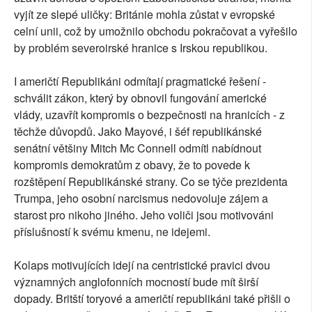
vyjít ze slepé uličky: Británie mohla zůstat v evropské
celní unii, což by umožnilo obchodu pokračovat a vyřešilo
by problém severoirské hranice s Irskou republikou.
I američtí Republikáni odmítají pragmatické řešení -
schválit zákon, který by obnovil fungování americké
vlády, uzavřít kompromis o bezpečnosti na hranicích - z
těchže důvopdů. Jako Mayové, i šéf republikánské
senátní většiny Mitch Mc Connell odmítl nabídnout
kompromis demokratům z obavy, že to povede k
rozštěpení Republikánské strany. Co se týče prezidenta
Trumpa, jeho osobní narcismus nedovoluje zájem a
starost pro nikoho jiného. Jeho voliči jsou motivováni
příslušností k svému kmenu, ne idejemi.
Kolaps motivujících idejí na centristické pravici dvou
významných anglofonních mocností bude mít širší
dopady. Britští toryové a američtí republikáni také přišli o