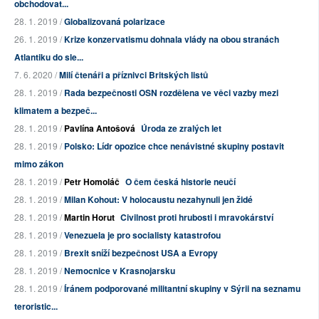
obchodovat...
28. 1. 2019 /
Globalizovaná polarizace
26. 1. 2019 /
Krize konzervatismu dohnala vlády na obou stranách
Atlantiku do sle...
7. 6. 2020 /
Milí čtenáři a příznivci Britských listů
28. 1. 2019 /
Rada bezpečnosti OSN rozdělena ve věci vazby mezi
klimatem a bezpeč...
28. 1. 2019 /
Pavlína Antošová
Úroda ze zralých let
28. 1. 2019 /
Polsko: Lídr opozice chce nenávistné skupiny postavit
mimo zákon
28. 1. 2019 /
Petr Homoláč
O čem česká historie neučí
28. 1. 2019 /
Milan Kohout: V holocaustu nezahynuli jen židé
28. 1. 2019 /
Martin Horut
Civilnost proti hrubosti i mravokárství
28. 1. 2019 /
Venezuela je pro socialisty katastrofou
28. 1. 2019 /
Brexit sníží bezpečnost USA a Evropy
28. 1. 2019 /
Nemocnice v Krasnojarsku
28. 1. 2019 /
Íránem podporované militantní skupiny v Sýrii na seznamu
teroristic...