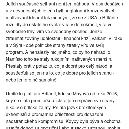
Jejich současné selhání není jen náhoda. V osmdesátých
a v devadesátých letech byli anglofonní konzervativci
motivováni ideami tak mocnými, že se z USA a Británie
rozšířily do ostatního světa: víra v demokracii, víra ve
svobodné trhy, víra ve svobodný obchod. Jenže
ztraumatizovány událostmi - finanční krizí, válkami v Iráku
a v Sýrii - obě politické strany ztratily víru ve svůj
program. A nenalezly nic jiného, co by ho nahradilo.
Namísto toho se staly rukojmími naštvaných menšin.
Přestaly brát v potaz to, co je dobré pro celý národ, a
soustřeďují se jen na to, co je dobré pro jejich stranu -
nebo jen pro ně samotné.
Určitě to platí pro Británii, kde se Mayová od roku 2016,
kdy se stala premiérkou, stará jen o správu své strany,
nikoliv o britské zájmy. Přijala jazyk brexitérských
extremistů a promarnila příležitosti pro dosažení
nadstranického kompromisu. Kdyby byla bývala ochotna
uzavřít dohodu s opoziční Labouristickou stranou, mohla