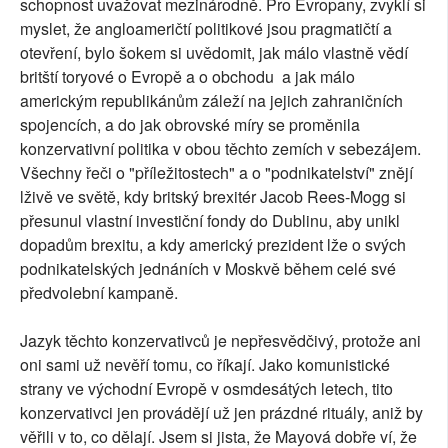
schopnost uvažovat mezinárodně. Pro Evropany, zvyklí si
myslet, že angloameričtí politikové jsou pragmatičtí a
otevření, bylo šokem si uvědomit, jak málo vlastně vědí
britští toryové o Evropě a o obchodu a jak málo
americkým republikánům záleží na jejich zahraničních
spojencích, a do jak obrovské míry se proměnila
konzervativní politika v obou těchto zemích v sebezájem.
Všechny řeči o "příležitostech" a o "podnikatelství" znějí
lživě ve světě, kdy britský brexitér Jacob Rees-Mogg si
přesunul vlastní investiční fondy do Dublinu, aby unikl
dopadům brexitu, a kdy americký prezident lže o svých
podnikatelských jednáních v Moskvě během celé své
předvolební kampaně.
Jazyk těchto konzervativců je nepřesvědčivý, protože ani
oni sami už nevěří tomu, co říkají. Jako komunistické
strany ve východní Evropě v osmdesátých letech, tito
konzervativci jen provádějí už jen prázdné rituály, aniž by
věřili v to, co dělají. Jsem si jista, že Mayová dobře ví, že