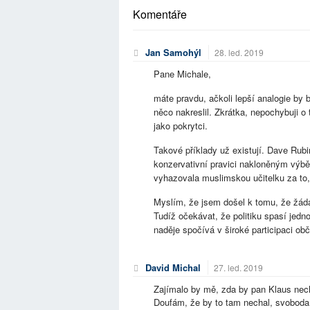
Komentáře
Jan Samohýl
28. led. 2019
Pane Michale,
máte pravdu, ačkoli lepší analogie by
něco nakreslil. Zkrátka, nepochybuji o 
jako pokrytci.
Takové příklady už existují. Dave Rub
konzervativní pravici nakloněným výbě
vyhazovala muslimskou učitelku za to, 
Myslím, že jsem došel k tomu, že žádat
Tudíž očekávat, že politiku spasí jednot
naděje spočívá v široké participaci ob
David Michal
27. led. 2019
Zajímalo by mě, zda by pan Klaus nech
Doufám, že by to tam nechal, svoboda s