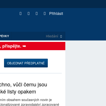
Přihlásit
PĚVKY
řispějte. ➥
OBJEDNAT PŘEDPLATNÉ
hno, vůči čemu jsou
ské listy opakem
ním obsahem současných novin je
ionalizované zpravodajství zpracované