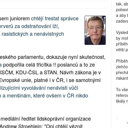
tak, a
pobavi
a aby 
usem juniorem
chtějí trestat správce
zadava
erverů za odstraňování lží,
Výsled
 rasistických a nenávistných
by moh
příběh
větší 
českého parlamentu, dokazuje nyní skutečnost,
Příběh
a
podpořila celá třicítka !! poslanců a to ze
zlehčo
KSČM, KDU-ČSL a STAN. Návrh zákona je v
přechá
riskant
 Evropské unie, platné i v ČR, i se samotnými
izujícími vyvolávání nenávisti vůči
To vše
m a menšinám, které ovšem v ČR nikdo
refero
škály 
ediální ředitel lidskoprávní organizace
drew Stroehlein: "Oni chtějí věznit