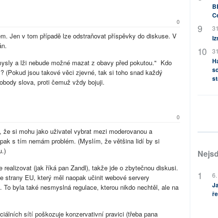
BB
C
0
31
m. Jen v tom případě lze odstraňovat příspěvky do diskuse. V
Iz
án.
31
H
smysly a lži nebude možné mazat z obavy před pokutou." Kdo
sd
? (Pokud jsou takové věci zjevné, tak si toho snad každý
st
body slova, proti čemuž vždy bojuji.
0
 že si mohu jako uživatel vybrat mezi moderovanou a
pak s tím nemám problém. (Myslím, že většina lidí by si
u.)
Nejsd
 realizovat (jak říká pan Zandl), takže jde o zbytečnou diskusi.
6.
e strany EU, který měl naopak učinit webové servery
Ja
 To byla také nesmyslná regulace, kterou nikdo nechtěl, ale na
ře
álních sítí poškozuje konzervativní pravici (třeba pana