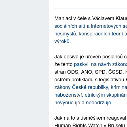
Maniaci v čele s Václavem Kla
sociálních sítí a internetových s
nesmyslů, konspiračních teorií a
výroků.
Jak děsivá je úroveň poslanců 
že tento
paskvil na návrh zákon
stran ODS, ANO, SPD, ČSSD, 
ostrém protikladu s legislativou
zákony České republiky, kriminal
náboženství, etnickým skupiná
nevynucuje a nedodržuje.
Jak na to s úsměškem reagoval m
Human Rights Watch v Bruselu An