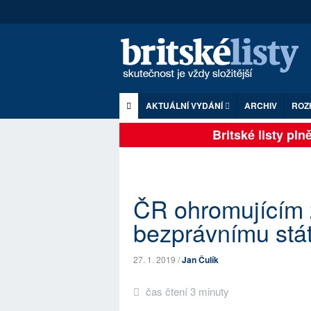
AKTUÁLNÍ VYDÁNÍ
ARCHIV
ROZ
Britské listy plně 
ČR ohromujícím 
bezprávnímu stá
27. 1. 2019 /
Jan Čulík
čas čtení 3 minuty