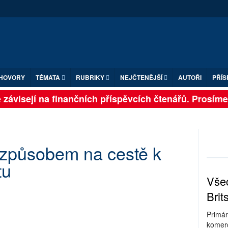
HOVORY
TÉMATA
RUBRIKY
NEJČTENĚJŠÍ
AUTOŘI
PŘÍS
závisejí na finančních příspěvcích čtenářů. Prosíme, p
způsobem na cestě k
tu
Všec
Brit
Primár
komerc