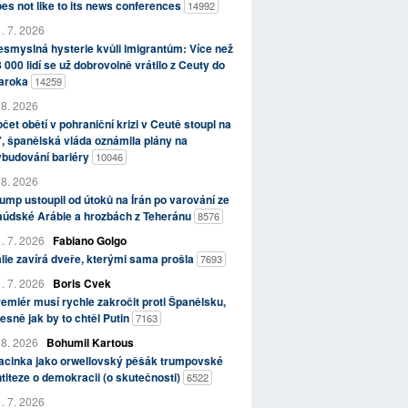
es not like to its news conferences
14992
. 7. 2026
smyslná hysterie kvůli imigrantům: Více než
 000 lidí se už dobrovolně vrátilo z Ceuty do
aroka
14259
 8. 2026
čet obětí v pohraniční krizi v Ceutě stoupl na
, španělská vláda oznámila plány na
ybudování bariéry
10046
 8. 2026
ump ustoupil od útoků na Írán po varování ze
aúdské Arábie a hrozbách z Teheránu
8576
. 7. 2026
Fabiano Golgo
álie zavírá dveře, kterými sama prošla
7693
. 7. 2026
Boris Cvek
emiér musí rychle zakročit proti Španělsku,
esně jak by to chtěl Putin
7163
 8. 2026
Bohumil Kartous
acinka jako orwellovský pěšák trumpovské
titeze o demokracii (o skutečnosti)
6522
. 7. 2026