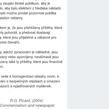
by zaujalo široké publikum, aby je
lo, aby bylo efektivní z hlediska nákladů
bylo možno prodat pozornost publika
telům reklamy.
kem je, že jsou přehlíženy příběhy, které
ly pohoršit, a přednost dostávají
y, které jsou přijatelné a zábavné pro
počet čtenářů.
y, jejichž zpracování je nákladné, jsou
vány nebo opomíjeny, nevšímavě jsou
zeny také ty příběhy, které jsou finančně
ní.
 vede k homogenizaci obsahu novin, k
vání o bezpečných otázkách a omezení
názorů a vyjadřovaných myšlenek.
R.G. Picard, (2004)
“Commercialism and newspaper