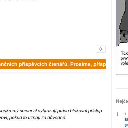
0
nčních příspěvcích čtenářů. Prosíme, přispějte. ➥
Nejčt
soukromý server si vyhrazují právo blokovat přístup
1.
rovi, pokud to uznají za důvodné.
Sh
go