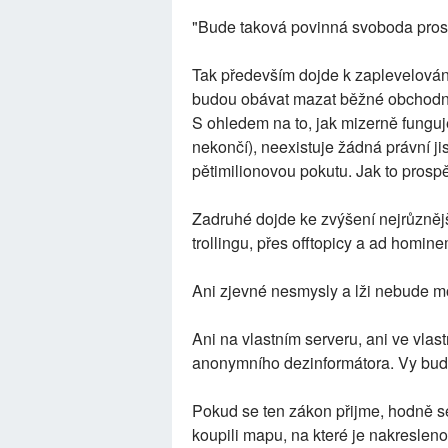
"Bude taková povinná svoboda pro
Tak především dojde k zaplevelová
budou obávat mazat běžné obchodní n
S ohledem na to, jak mizerně funguj
nekončí), neexistuje žádná právní j
pětimilionovou pokutu. Jak to prospěj
Zadruhé dojde ke zvýšení nejrůznějš
trollingu, přes offtopicy a ad homine
Ani zjevné nesmysly a lži nebude m
Ani na vlastním serveru, ani ve vla
anonymního dezinformátora. Vy bude
Pokud se ten zákon přijme, hodně s
koupili mapu, na které je nakresle