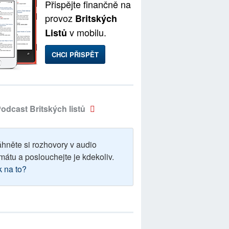
Přispějte finančně na
provoz
Britských
v mobilu.
Listů
CHCI PŘISPĚT
odcast Britských listů
áhněte si rozhovory v audio
mátu a poslouchejte je kdekoliv.
k na to?