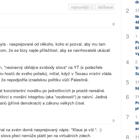
do
nejnovější
oblíbené
31
Ne
48
0
M
1.
Po
 byla - nasprejované od někoho, koho si pozval, aby mu tam
67
tom, že se brzy najde příležitost, aby se navrhovatelé ukázali
v
2.
in, "neúnavný obhájce svobody slova" na YT (s podezřele
Tr
ru hostů do svého pořadu), mlčel, když v Texasu místní vláda
S
že nepodpořila izraelskou politiku vůči Palestině.
31
It
 konzistentní morálku po jednotlivcích je prostě nereálné.
livci s morální integritou (aka "osobnosti") je naivní. Jediná
31
čanů (přímé demokracii) a zákonu velkých čísel.
Pr
př
1.
0
M
an
al na svém domě nasprejovaný nápis: "Klaus je vůl.". :)
lova přeci nemůže platit jen na virtuálních zdech.
31