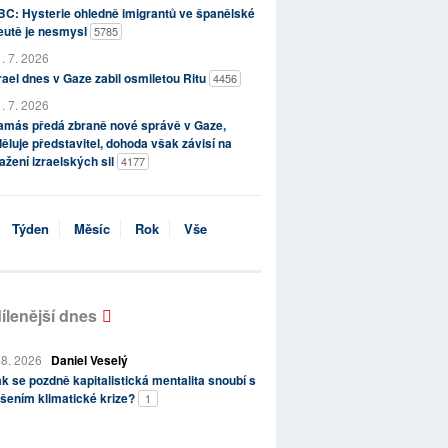
C: Hysterie ohledně imigrantů ve španělské
eutě je nesmysl
5785
. 7. 2026
rael dnes v Gaze zabil osmiletou Ritu
4456
. 7. 2026
amás předá zbraně nové správě v Gaze,
ěluje představitel, dohoda však závisí na
ažení izraelských sil
4177
Týden
Měsíc
Rok
Vše
ílenější dnes
 8. 2026
Daniel Veselý
k se pozdně kapitalistická mentalita snoubí s
šením klimatické krize?
1