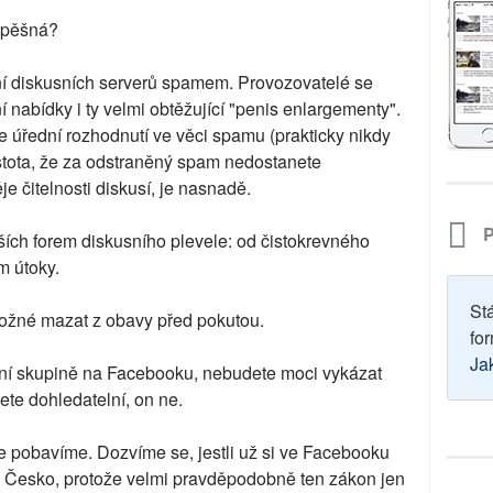
spěšná?
ní diskusních serverů spamem. Provozovatelé se
abídky i ty velmi obtěžující "penis enlargementy".
e úřední rozhodnutí ve věci spamu (prakticky nikdy
istota, že za odstraněný spam nedostanete
e čitelnosti diskusí, je nasnadě.
P
ích forem diskusního plevele: od čistokrevného
m útoky.
St
ožné mazat z obavy před pokutou.
for
Ja
stní skupině na Facebooku, nebudete moci vykázat
te dohledatelní, on ne.
e pobavíme. Dozvíme se, jestli už si ve Facebooku
no Česko, protože velmi pravděpodobně ten zákon jen