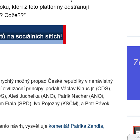
u, kteří z této platformy odstraňují
?? Cože??"
cí rychlý možný propad České republiky v nenávistný
ní civilizační principy, podali Václav Klaus jr. (ODS),
), Aleš Juchelka (ANO), Patrik Nacher (ANO),
m Fiala (SPD), Ivo Pojezný (KSČM), a Petr Pávek
tento návrh, vysvětluje
komentář Patrika Zandla,