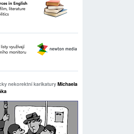
icky nekorektní karikatury
Michaela
áka