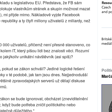
tikladu s legislativou EU. Představa, že FB sám
lokuje vlastníkům stránek a skupin možnost mazat
ži), mi přijde mimo. Nákladově vyjde Facebook
epubliky a ty čtyři miliony uživatelů z miliardy, než
0 000 uživatelů, přičemž není přesně stanoveno, co
lem IT, který píšou lidi bez znalosti věci. Rozumí
 jakýkoliv unikátní návštěvník (asi spíš)?
, pokud se zákon schválí? Jediné logické řešení
Polit
ánky v té podobě, jak tam jsou dnes. Nejjednodušší
Marč
ětšině zpravodajských serverů už dělají diskuse
émů.
ákon se bude ignorovat, obcházet (zneviditelnění
, když bude potřeba zničit politického nebo
atečně důležitého."