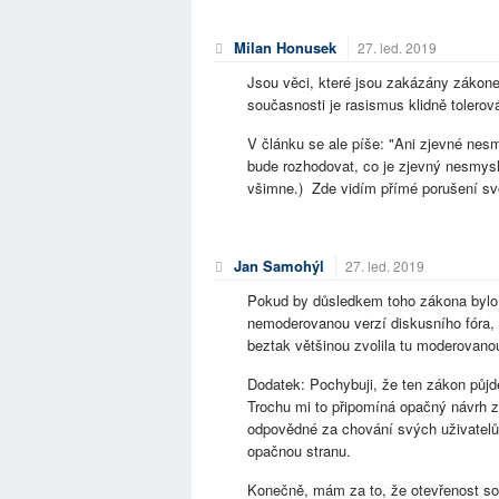
Milan Honusek
27. led. 2019
Jsou věci, které jsou zakázány zákone
současnosti je rasismus klidně tolerov
V článku se ale píše: "Ani zjevné ne
bude rozhodovat, co je zjevný nesmysl
všimne.) Zde vidím přímé porušení svo
Jan Samohýl
27. led. 2019
Pokud by důsledkem toho zákona bylo,
nemoderovanou verzí diskusního fóra, 
beztak většinou zvolila tu moderovano
Dodatek: Pochybuji, že ten zákon půjde
Trochu mi to připomíná opačný návrh z
odpovědné za chování svých uživatelů.
opačnou stranu.
Konečně, mám za to, že otevřenost soci