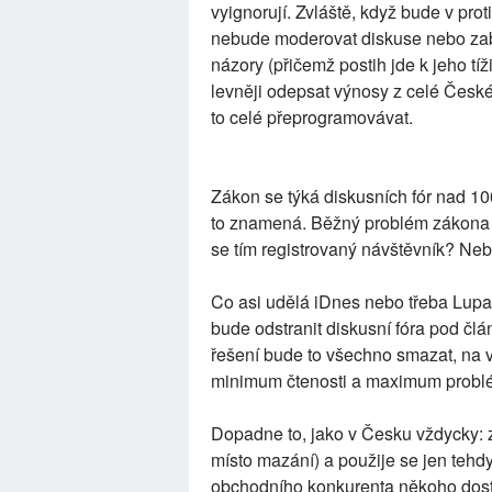
vyignorují. Zvláště, když bude v pro
nebude moderovat diskuse nebo zab
názory (přičemž postih jde k jeho tí
levněji odepsat výnosy z celé České r
to celé přeprogramovávat.
Zákon se týká diskusních fór nad 10
to znamená. Běžný problém zákona ko
se tím registrovaný návštěvník? Nebo
Co asi udělá iDnes nebo třeba Lupa
bude odstranit diskusní fóra pod čl
řešení bude to všechno smazat, na v
minimum čtenosti a maximum probl
Dopadne to, jako v Česku vždycky: z
místo mazání) a použije se jen tehdy
obchodního konkurenta někoho dost