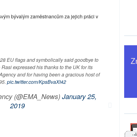
 svým bývalým zaměstnancům za jejich práci v
 28 EU flags and symbolically said goodbye to
 Rasi expressed his thanks to the UK for its
e Agency and for having been a gracious host of
95.
pic.twitter.com/KpsBvaXt42
gency (@EMA_News)
January 25,
2019