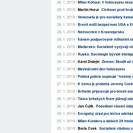
28. 1. 2019 /
Milan Kohout: V holocaustu nezah
28. 1. 2019 /
Martin Horut
Civilnost proti hru
28. 1. 2019 /
Venezuela je pro socialisty kata
28. 1. 2019 /
Brexit sníží bezpečnost USA a E
28. 1. 2019 /
Nemocnice v Krasnojarsku
28. 1. 2019 /
Íránem podporované militantní sk
28. 1. 2019 /
Maďarsko: Socialisté vyzývají vl
28. 1. 2019 /
Rusko: Sociologie bývalé intelig
28. 1. 2019 /
Karel Dolejší
Zeman: Škodit až 
27. 1. 2019 /
Mezinárodní den holocaustu
27. 1. 2019 /
Polská policie sepisuje "trestný 
27. 1. 2019 /
K čemu je proboha Jeremy Cor
27. 1. 2019 /
Británie připravuje pro brexit st
26. 1. 2019 /
Tisíce britských firem plánují o
26. 1. 2019 /
Jan Čulík
Posedlost vlastní úda
26. 1. 2019 /
Evropský úřad pro léčiva odcház
25. 1. 2019 /
Milan Kundera a dalších 29 intel
25. 1. 2019 /
Boris Cvek
Socialisté vládnou v