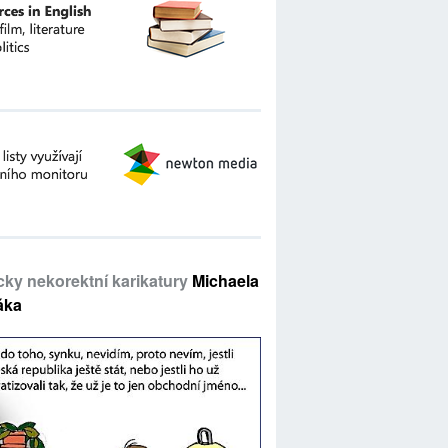
icky nekorektní karikatury
Michaela
áka