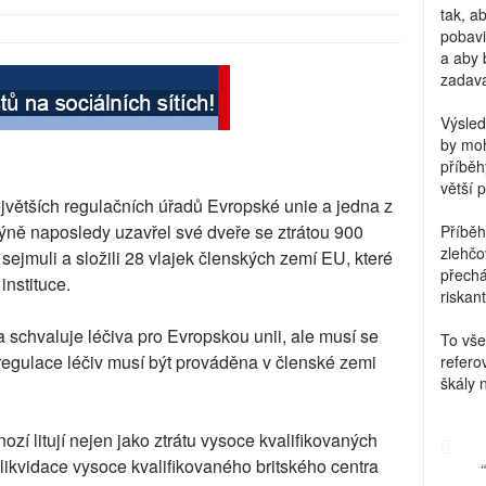
tak, a
pobavi
a aby 
zadava
Výsled
by moh
příběh
větší 
ejvětších regulačních úřadů Evropské unie a jedna z
ndýně naposledy uzavřel své dveře se ztrátou 900
Příběh
zlehčo
 sejmuli a složili 28 vlajek členských zemí EU, které
přechá
instituce.
riskant
a schvaluje léčiva pro Evropskou unii, ale musí se
To vše
egulace léčiv musí být prováděna v členské zemi
refero
škály 
í litují nejen jako ztrátu vysoce kvalifikovaných
o likvidace vysoce kvalifikovaného britského centra