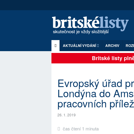
AKTUÁLNÍ VYDÁNÍ
ARCHIV
ROZ
Britské listy plně 
Evropský úřad pr
Londýna do Amst
pracovních přílež
26. 1. 2019
čas čtení 1 minuta