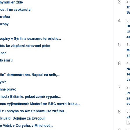
2.
ynuli jen židé
Tr
bosti i mravokárství
S
strofou
3.
vropy
Dů
tu
za
upiny v Sýrii na seznamu teroristic...
1.
ádu ke zlepšení zdravotní péče
M
ence
an
do smrti
4.
No
Te
čin" demonstranta. Napsal na sníh,...
vá
byn?
2.
anné právo
P
dchod z Británie, pokud země vypadn...
za
s
jnou výjimečností: Moderátor BBC navrhl Irsku,...
í z Londýna do Amsterdamu se ztrátou...
5.
Zá
ektuálů: Bojujme za Evropu!
4
e Vídni, v Curychu, v Mnichově...
3.