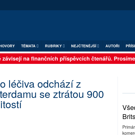
HOVORY
TÉMATA
RUBRIKY
NEJČTENĚJŠÍ
AUTOŘI
PŘÍS
závisejí na finančních příspěvcích čtenářů. Prosíme, p
o léčiva odchází z
erdamu se ztrátou 900
itostí
Všec
Brit
Primár
komerc