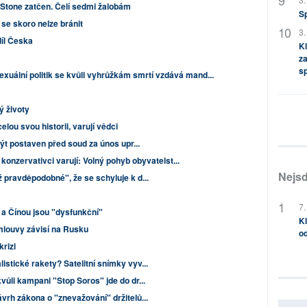
Stone zatčen. Čelí sedmi žalobám
S
u se skoro nelze bránit
3.
díl Česka
Kl
za
s
xuální politik se kvůli vyhrůžkám smrtí vzdává mand...
 životy
celou svou historii, varují vědci
být postaven před soud za únos upr...
 konzervativci varují: Volný pohyb obyvatelst...
Nejsd
 pravděpodobné", že se schyluje k d...
7.
a Čínou jsou "dysfunkční"
Kl
louvy závisí na Rusku
od
krizi
stické rakety? Satelitní snímky vyv...
vůli kampani "Stop Soros" jde do dr...
vrh zákona o "znevažování" držitelů...