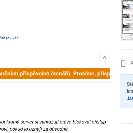
Brexit - vše
0
P
nčních příspěvcích čtenářů. Prosíme, přispějte. ➥
St
for
Ja
soukromý server si vyhrazují právo blokovat přístup
rovi, pokud to uznají za důvodné.