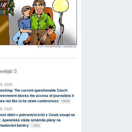
enější
 8. 2026
ocking: The current questionable Czech
vernment blocks the access of journalists it
es not like to its news conferences
15649
 8. 2026
čet obětí v pohraniční krizi v Ceutě stoupl na
, španělská vláda oznámila plány na
ybudování bariéry
11653