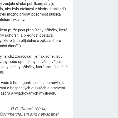
by zaujalo široké publikum, aby je
lo, aby bylo efektivní z hlediska nákladů
bylo možno prodat pozornost publika
telům reklamy.
kem je, že jsou přehlíženy příběhy, které
ly pohoršit, a přednost dostávají
y, které jsou přijatelné a zábavné pro
počet čtenářů.
y, jejichž zpracování je nákladné, jsou
vány nebo opomíjeny, nevšímavě jsou
zeny také ty příběhy, které jsou finančně
ní.
 vede k homogenizaci obsahu novin, k
vání o bezpečných otázkách a omezení
názorů a vyjadřovaných myšlenek.
R.G. Picard, (2004)
“Commercialism and newspaper