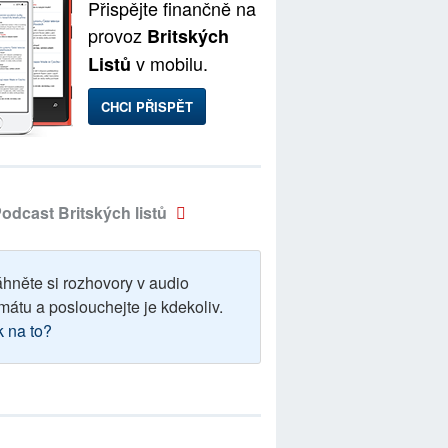
Přispějte finančně na
provoz
Britských
v mobilu.
Listů
CHCI PŘISPĚT
odcast Britských listů
áhněte si rozhovory v audio
mátu a poslouchejte je kdekoliv.
k na to?