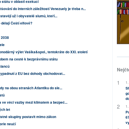
 státu v oblasti exekucí
vání do interních záležitostí Venezuely je třeba n...
tavějí už i obyvatelé slumů, kteří...
dělají Čeští elfové?
 2038
ele
nodárný výlet Vašíka&spol., tentokráte do XXI. století
bem na cestě k bezprávnímu státu
slanců
Nejčt
vypadnutí z EU bez dohody obchodovat...
1.
y na obou stranách Atlantiku do sle...
Sh
go
istů
do
ve věci vazby mezi klimatem a bezpeč...
1.
ých let
Po
istné skupiny postavit mimo zákon
67
v
orie neučí