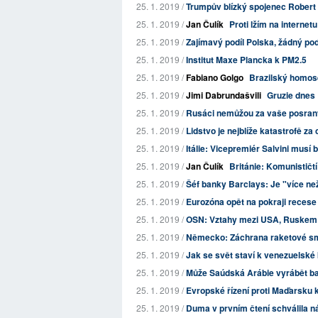
25. 1. 2019 /
Trumpův blízký spojenec Robert 
25. 1. 2019 /
Jan Čulík
Proti lžím na internet
25. 1. 2019 /
Zajímavý podíl Polska, žádný po
25. 1. 2019 /
Institut Maxe Plancka k PM2.5
25. 1. 2019 /
Fabiano Golgo
Brazilský homose
25. 1. 2019 /
Jimi Dabrundašvili
Gruzie dnes
25. 1. 2019 /
Rusáci nemůžou za vaše posraný
25. 1. 2019 /
Lidstvo je nejblíže katastrofě za 
25. 1. 2019 /
Itálie: Vicepremiér Salvini musí 
25. 1. 2019 /
Jan Čulík
Británie: Komunističtí
25. 1. 2019 /
Šéf banky Barclays: Je "více než
25. 1. 2019 /
Eurozóna opět na pokraji recese
25. 1. 2019 /
OSN: Vztahy mezi USA, Ruskem 
25. 1. 2019 /
Německo: Záchrana raketové sm
25. 1. 2019 /
Jak se svět staví k venezuelské 
25. 1. 2019 /
Může Saúdská Arábie vyrábět bali
25. 1. 2019 /
Evropské řízení proti Maďarsku k
25. 1. 2019 /
Duma v prvním čtení schválila ná