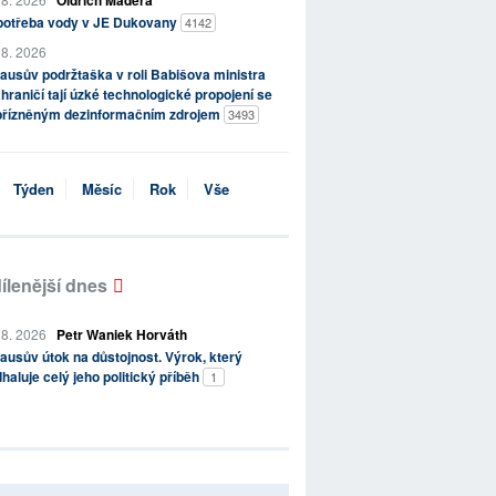
Oldřich Maděra
potřeba vody v JE Dukovany
4142
 8. 2026
ausův podržtaška v roli Babišova ministra
hraničí tají úzké technologické propojení se
přízněným dezinformačním zdrojem
3493
Týden
Měsíc
Rok
Vše
ílenější dnes
 8. 2026
Petr Waniek Horváth
ausův útok na důstojnost. Výrok, který
haluje celý jeho politický příběh
1