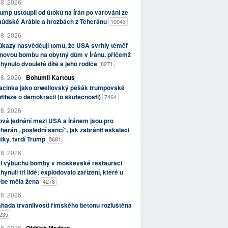
 8. 2026
ump ustoupil od útoků na Írán po varování ze
aúdské Arábie a hrozbách z Teheránu
10043
 8. 2026
kazy nasvědčují tomu, že USA svrhly téměř
novou bombu na obytný dům v Íránu, přičemž
hynulo dvouleté dítě a jeho rodiče
8271
 8. 2026
Bohumil Kartous
acinka jako orwellovský pěšák trumpovské
titeze o demokracii (o skutečnosti)
7464
 8. 2026
vá jednání mezi USA a Íránem jsou pro
herán „poslední šancí“, jak zabránit eskalaci
lky, tvrdí Trump
5681
 8. 2026
ři výbuchu bomby v moskevské restauraci
hynuli tři lidé; explodovalo zařízení, které u
ebe měla žena
4278
 8. 2026
hada trvanlivosti římského betonu rozluštěna
235
 8. 2026