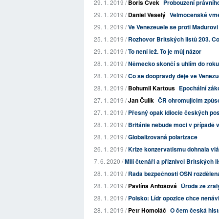
29. 1. 2019 /
Boris Cvek
Probouzení právního
29. 1. 2019 /
Daniel Veselý
Velmocenské vměšo
29. 1. 2019 /
Ve Venezeuele se proti Madurovi s
25. 1. 2019 /
Rozhovor Britských listů 203. Co 
29. 1. 2019 /
To není lež. To je můj názor
28. 1. 2019 /
Německo skončí s uhlím do roku
28. 1. 2019 /
Co se doopravdy děje ve Venezu
28. 1. 2019 /
Bohumil Kartous
Epochální záko
27. 1. 2019 /
Jan Čulík
ČR ohromujícím způso
27. 1. 2019 /
Přesný opak idiocie českých po
28. 1. 2019 /
Británie nebude moci v případě 
28. 1. 2019 /
Globalizovaná polarizace
26. 1. 2019 /
Krize konzervatismu dohnala vlád
7. 6. 2020 /
Milí čtenáři a příznivci Britských l
28. 1. 2019 /
Rada bezpečnosti OSN rozdělena 
28. 1. 2019 /
Pavlína Antošová
Úroda ze zral
28. 1. 2019 /
Polsko: Lídr opozice chce nenáv
28. 1. 2019 /
Petr Homoláč
O čem česká hist