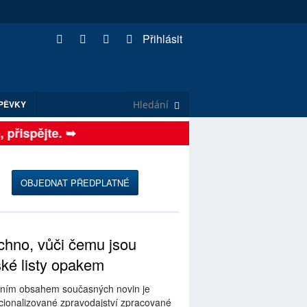
Přihlásit
PĚVKY
řispějte. ➥
OBJEDNAT PŘEDPLATNÉ
hno, vůči čemu jsou
ské listy opakem
ním obsahem současných novin je
ionalizované zpravodajství zpracované