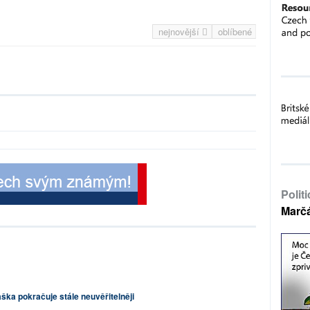
nejnovější
oblíbené
Polit
Marč
aška pokračuje stále neuvěřitelněji