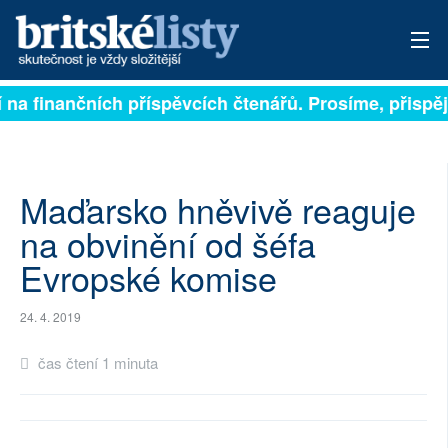
í na finančních příspěvcích čtenářů. Prosíme, přispějt
PŘIHLÁSIT
AKTUÁLNÍ VYDÁNÍ
ARCHIV
Maďarsko hněvivě reaguje
na obvinění od šéfa
ROZHOVORY
Evropské komise
TÉMATA
24. 4. 2019
NEJČTENĚJŠÍ ZA 7 DNÍ
čas čtení 1 minuta
AUTOŘI
PŘÍSPĚVKY NA PROVOZ