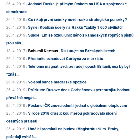
26. 4. 2019 /
Jednání Ruska je přímým útokem na USA a spojenecké
demokracie
26. 4. 2019 /
Co říkají první snímky nové ruské strategické ponorky?
26. 4. 2019 /
Sýrie: Koaliční údery na Rakku "zabily 1 600 civilistů"
26. 4. 2019 /
Studie: Emise oxidu uhličitého z kanadských ropných písků
jsou siln...
18. 4. 2017 /
Bohumil Kartous
Diskutujte na Britských listech
26. 4. 2019 /
Přestaňte označovat Corbyna za marxistu
26. 4. 2019 /
Telefonní magnát tvrdí, že raději opustí Británii, než by byl
"znás...
26. 4. 2019 /
Volební šance maďarské opozice
26. 4. 2019 /
Průzkum: Rusové dnes Gorbačovovu perestrojku hodnotí
převážně negat...
25. 4. 2019 /
Poslanci ČR znovu odmítli jednat o globálním oteplování
25. 4. 2019 /
V roce 2018 drastickou měrou pokračovalo ničení
deštných pralesů
25. 4. 2019 /
Umělci promítali na budovu Magistrátu hl. m. Prahy,
požadují vyhláš...