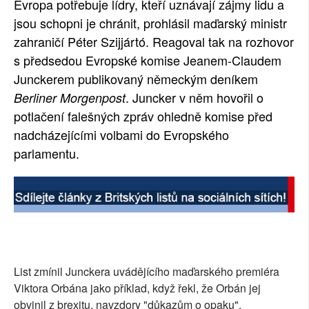
Evropa potřebuje lídry, kteří uznávají zájmy lidu a
SOCIÁLNÍ SÍTĚ
jsou schopni je chránit, prohlásil maďarský ministr
zahraničí Péter Szijjártó. Reagoval tak na rozhovor
RUBRIKY
s předsedou Evropské komise Jeanem-Claudem
Junckerem publikovaný německým deníkem
PLNÁ VERZE STRÁNEK
. Juncker v něm hovořil o
Berliner Morgenpost
potlačení falešných zpráv ohledně komise před
nadcházejícími volbami do Evropského
parlamentu.
List zmínil Junckera uvádějícího maďarského premiéra
Viktora Orbána jako příklad, když řekl, že Orbán jej
obvinil z brexitu, navzdory "důkazům o opaku".