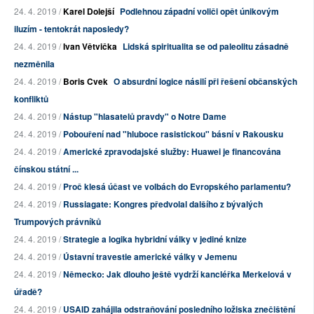
24. 4. 2019 /
Karel Dolejší
Podlehnou západní voliči opět únikovým
iluzím - tentokrát naposledy?
24. 4. 2019 /
Ivan Větvička
Lidská spiritualita se od paleolitu zásadně
nezměnila
24. 4. 2019 /
Boris Cvek
O absurdní logice násilí při řešení občanských
konfliktů
24. 4. 2019 /
Nástup "hlasatelů pravdy" o Notre Dame
24. 4. 2019 /
Pobouření nad "hluboce rasistickou" básní v Rakousku
24. 4. 2019 /
Americké zpravodajské služby: Huawei je financována
čínskou státní ...
24. 4. 2019 /
Proč klesá účast ve volbách do Evropského parlamentu?
24. 4. 2019 /
Russiagate: Kongres předvolal dalšího z bývalých
Trumpových právníků
24. 4. 2019 /
Strategie a logika hybridní války v jediné knize
24. 4. 2019 /
Ústavní travestie americké války v Jemenu
24. 4. 2019 /
Německo: Jak dlouho ještě vydrží kancléřka Merkelová v
úřadě?
24. 4. 2019 /
USAID zahájila odstraňování posledního ložiska znečištění