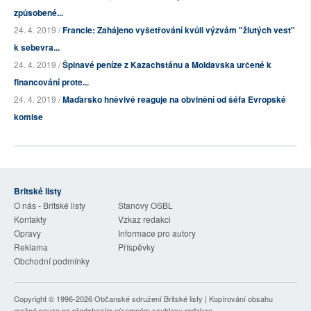
způsobené...
24. 4. 2019 /
Francie: Zahájeno vyšetřování kvůli výzvám "žlutých vest"
k sebevra...
24. 4. 2019 /
Špinavé peníze z Kazachstánu a Moldavska určené k
financování prote...
24. 4. 2019 /
Maďarsko hněvivě reaguje na obvinění od šéfa Evropské
komise
Britské listy
O nás - Britské listy
Stanovy OSBL
Kontakty
Vzkaz redakci
Opravy
Informace pro autory
Reklama
Příspěvky
Obchodní podmínky
Copyright © 1996-2026
Občanské sdružení Britské listy
| Kopírování obsahu
možné pouze po předchozím písemném souhlasu redakce.