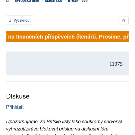
Evropská unie
|
Maďarsko
|
Brexit - vše
0
Vytisknout
sejí na finančních příspěvcích čtenářů. Prosíme, přisp
11975
Diskuse
Přihlásit
Upozorňujeme, že Britské listy jako soukromý server si
vyhrazují právo blokovat přístup na diskusní fóra