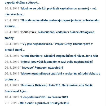
vypadá většina světový...
26. 4. 2019 /
Musíme se odvážit prohlásit kapitalismus za mrtvý - než
nás všechny...
27. 4. 2019 /
Skotští nacionalisté zůstávají zřejmě jedinou profesionální
stranou...
26. 4. 2019 /
Boris Cvek
Naslouchání vědcům v otázce ekologické
změny
25. 4. 2019 /
"Vy jste nejednali včas." Projev Grety Thunbergové v
britské Dolní ...
25. 4. 2019 /
Greta Thunberg: Globální oteplování není názor. Je to fakt
26. 4. 2019 /
Němci jsou vůči žadatelům o azyl stále nepřátelštější
26. 4. 2019 /
´Inovace´ Pentagon nezachrání
26. 4. 2019 /
Macron oznámil nová opatření v reakci na národní debatu a
protesty ...
18. 4. 2019 /
Rozhovor Britských listů 215. Není možné, aby Babiš
financoval Agro...
18. 4. 2019 /
Hospodaření OSBL za březen 2019
7. 6. 2020 /
Milí čtenáři a příznivci Britských listů