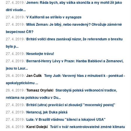
27. 4. 2019 /
Jemen: Ráda bych, aby válka skončila a my mohli žít jako
děti všude...
27. 4. 2019 /
V Kalifornii se střílelo v synagoze
27. 4. 2019 /
Miloš Zeman: Je blbý, nebo navedený? Ohrožuje záměrně
bezpečnost ČR?
27. 4. 2019 /
Britští voliči dnes zastávají názor, že referendum o brexitu
byla p...
27. 4. 2019 /
Nesekejte trávu!
27. 4. 2019 /
Bernard-Henry Lévy v Praze: Hanba Babišovi a Zemanovi,
jsou to Laur...
26. 4. 2019 /
Jan Čulík
Tony Judt: Varovný hlas z minulosti k - poněkud -
apokalyptickému ...
26. 4. 2019 /
Tomasz Oryński
Starobylá polská velikonoční tradice,
reklama na polskou vodku v Du...
27. 4. 2019 /
Britští (ultra) pravičáci si zkoušejí "mocenský postoj"
27. 4. 2019 /
Netancuj, jak Duka píská
27. 4. 2019 /
Lula: V Brazílii vládnou "šílenci a lokajové USA"
26. 4. 2019 /
Karel Dolejší
Tváří v tvář nekontrolovatelné změně klimatu