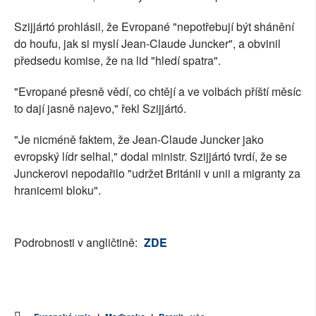
Szijjártó prohlásil, že Evropané "nepotřebují být shánění
do houfu, jak si myslí Jean-Claude Juncker", a obvinil
předsedu komise, že na lid "hledí spatra".
"Evropané přesně vědí, co chtějí a ve volbách příští měsíc
to dají jasně najevo," řekl Szijjártó.
"Je nicméně faktem, že Jean-Claude Juncker jako
evropský lídr selhal," dodal ministr. Szijjártó tvrdí, že se
Junckerovi nepodařilo "udržet Británii v unii a migranty za
hranicemi bloku".
Podrobnosti v angličtině:
ZDE