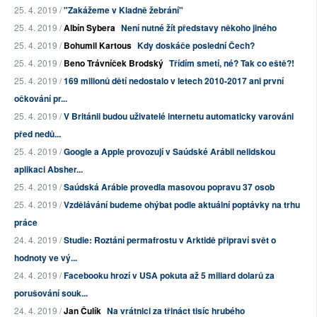
25. 4. 2019 /
"Zakážeme v Kladně žebrání"
25. 4. 2019 /
Albín Sybera
Není nutné žít představy někoho jiného
25. 4. 2019 /
Bohumil Kartous
Kdy doskáče poslední Čech?
25. 4. 2019 /
Beno Trávníček Brodský
Třídím smetí, né? Tak co eště?!
25. 4. 2019 /
169 milionů dětí nedostalo v letech 2010-2017 ani první
očkování pr...
25. 4. 2019 /
V Británii budou uživatelé internetu automaticky varováni
před nedů...
25. 4. 2019 /
Google a Apple provozují v Saúdské Arábii nelidskou
aplikaci Absher...
25. 4. 2019 /
Saúdská Arábie provedla masovou popravu 37 osob
25. 4. 2019 /
Vzdělávání budeme ohýbat podle aktuální poptávky na trhu
práce
24. 4. 2019 /
Studie: Roztání permafrostu v Arktidě připraví svět o
hodnoty ve vý...
24. 4. 2019 /
Facebooku hrozí v USA pokuta až 5 miliard dolarů za
porušování souk...
24. 4. 2019 /
Jan Čulík
Na vrátnici za třináct tisíc hrubého