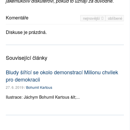
jakémukoliv diskutérovi, pokud to uznají za důvodné.
Komentáře
nejnovější
oblíbené
Diskuse je prázdná.
Související články
Bludy šířící se okolo demonstrací Milionu chvilek
pro demokracii
27. 6. 2019 /
Bohumil Kartous
Ilustrace: Jáchym Bohumil Kartous &lt;...